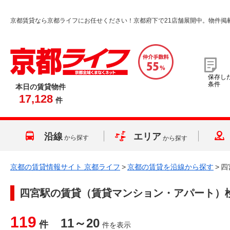
京都賃貸なら京都ライフにお任せください！京都府下で21店舗展開中。物件掲
保存し
条件
本日の賃貸物件
17,128
件
沿線
エリア
から探す
から探す
京都の賃貸情報サイト 京都ライフ
>
京都の賃貸を沿線から探す
>
四
四宮駅
の賃貸（賃貸マンション・アパート）
119
11～20
件
件を表示