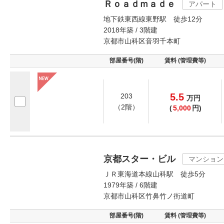
Ｒｏａｄｍａｄｅ
アパート
地下鉄東西線東野駅 徒歩12分
2018年築 / 3階建
京都市山科区音羽千本町
部屋番号(階)
賃料 (管理費等)
5.5
203
万
円
（2階）
(
5,000
円)
京都スター・ビル
マンション
ＪＲ東海道本線山科駅 徒歩5分
1979年築 / 6階建
京都市山科区竹鼻竹ノ街道町
部屋番号(階)
賃料 (管理費等)