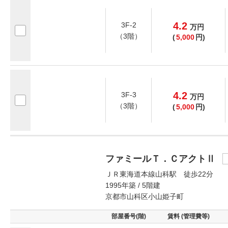
4.2
3F-2
万
円
（3階）
(
5,000
円)
4.2
3F-3
万
円
（3階）
(
5,000
円)
ファミールＴ．ＣアクトⅡ
ＪＲ東海道本線山科駅 徒歩22分
1995年築 / 5階建
京都市山科区小山姫子町
部屋番号(階)
賃料 (管理費等)