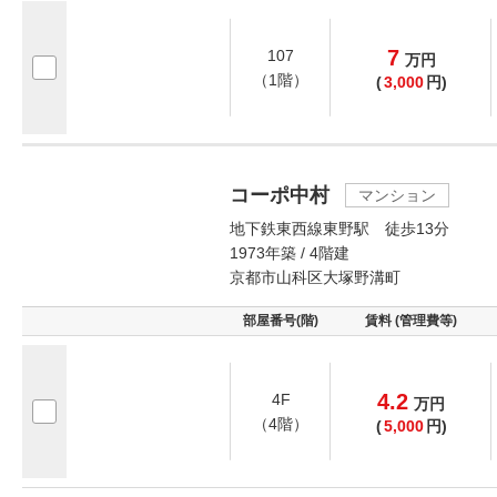
7
107
万
円
（1階）
(
3,000
円)
コーポ中村
マンション
地下鉄東西線東野駅 徒歩13分
1973年築 / 4階建
京都市山科区大塚野溝町
部屋番号(階)
賃料 (管理費等)
4.2
4F
万
円
（4階）
(
5,000
円)