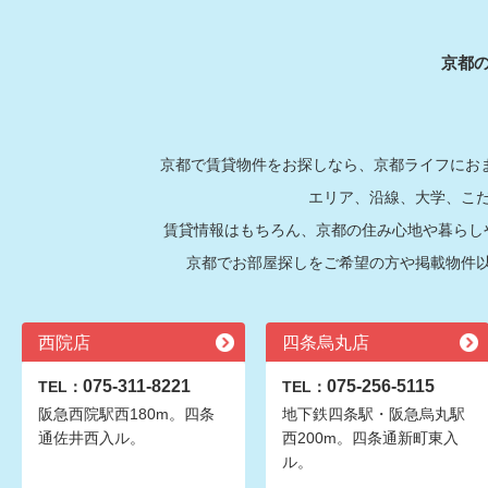
京都
京都で賃貸物件をお探しなら、京都ライフにおま
エリア、沿線、大学、こ
賃貸情報はもちろん、京都の住み心地や暮らし
京都でお部屋探しをご希望の方や掲載物件
西院店
四条烏丸店
075-311-8221
075-256-5115
TEL：
TEL：
阪急西院駅西180m。四条
地下鉄四条駅・阪急烏丸駅
通佐井西入ル。
西200m。四条通新町東入
ル。