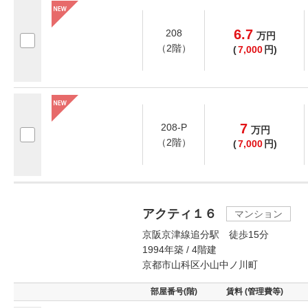
6.7
208
万
円
（2階）
(
7,000
円)
7
208-P
万
円
（2階）
(
7,000
円)
アクティ１６
マンション
京阪京津線追分駅 徒歩15分
1994年築 / 4階建
京都市山科区小山中ノ川町
部屋番号(階)
賃料 (管理費等)