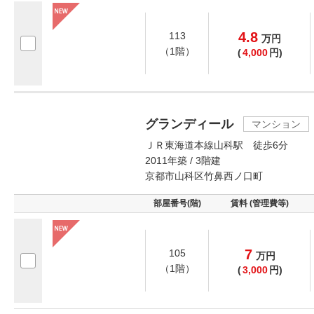
4.8
113
万
円
（1階）
(
4,000
円)
グランディール
マンション
ＪＲ東海道本線山科駅 徒歩6分
2011年築 / 3階建
京都市山科区竹鼻西ノ口町
部屋番号(階)
賃料 (管理費等)
7
105
万
円
（1階）
(
3,000
円)