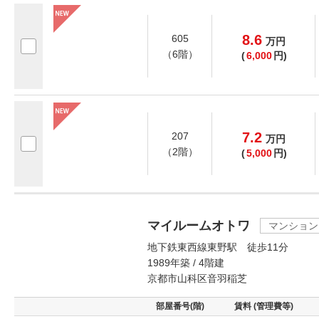
8.6
605
万
円
（6階）
(
6,000
円)
7.2
207
万
円
（2階）
(
5,000
円)
マイルームオトワ
マンション
地下鉄東西線東野駅 徒歩11分
1989年築 / 4階建
京都市山科区音羽稲芝
部屋番号(階)
賃料 (管理費等)