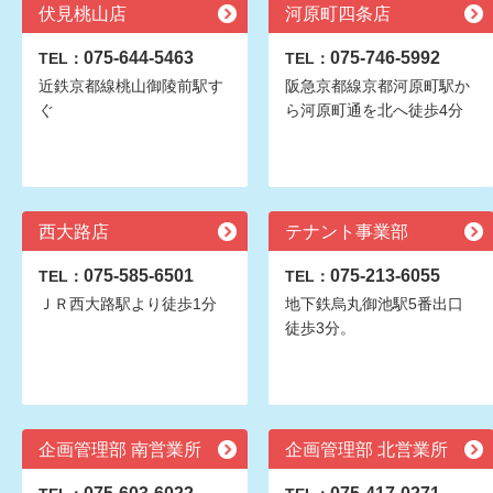
伏見桃山店
河原町四条店
075-644-5463
075-746-5992
TEL：
TEL：
近鉄京都線桃山御陵前駅す
阪急京都線京都河原町駅か
ぐ
ら河原町通を北へ徒歩4分
西大路店
テナント事業部
075-585-6501
075-213-6055
TEL：
TEL：
ＪＲ西大路駅より徒歩1分
地下鉄烏丸御池駅5番出口
徒歩3分。
企画管理部 南営業所
企画管理部 北営業所