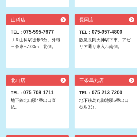
山科店
長岡店
075-595-7677
075-957-4800
TEL：
TEL：
ＪＲ山科駅徒歩3分。外環
阪急長岡天神駅下車、アゼ
三条東へ100m、北側。
リア通り東入ル南側。
北山店
三条烏丸店
075-708-1711
075-213-7200
TEL：
TEL：
地下鉄北山駅4番出口直
地下鉄烏丸御池駅5番出口
結。
徒歩3分。