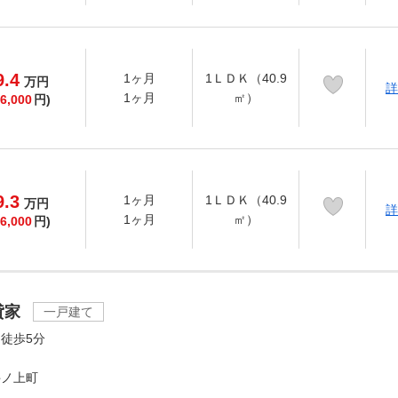
9.4
1ヶ月
1ＬＤＫ（40.9
万
円
詳
1ヶ月
㎡）
6,000
円)
9.3
1ヶ月
1ＬＤＫ（40.9
万
円
詳
1ヶ月
㎡）
6,000
円)
貸家
一戸建て
徒歩5分
井ノ上町