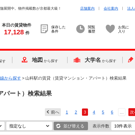
店舗展開中。物件掲載数が京都最大級！
店舗案内
会社案内
法人
本日の賃貸物件
保存した
閲覧
お気に
17,128
条件
履歴
入り
件
地図
大学名
から探す
から探す
探す
線から探す
>
山科駅の賃貸（賃貸マンション・アパート）検索結果
アパート）検索結果
前へ
1
2
3
4
5
6
…
次
並び替える
表示件数