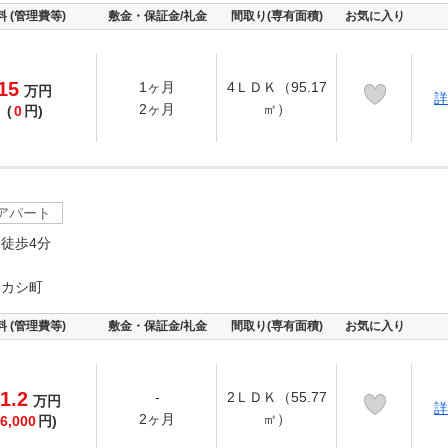
料 (管理費等)
敷金・保証金/礼金
間取り(専有面積)
お気に入り
15
1ヶ月
4ＬＤＫ（95.17
万
円
詳
2ヶ月
㎡）
(
0
円)
アパート
徒歩4分
イカシ町
料 (管理費等)
敷金・保証金/礼金
間取り(専有面積)
お気に入り
1.2
-
2ＬＤＫ（55.77
万
円
詳
2ヶ月
㎡）
6,000
円)