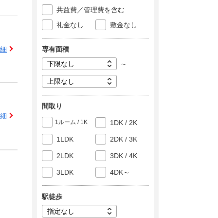
共益費／管理費を含む
礼金なし
敷金なし
専有面積
細
～
間取り
細
1ルーム / 1K
1DK / 2K
1LDK
2DK / 3K
2LDK
3DK / 4K
3LDK
4DK～
駅徒歩