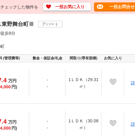
一括お気に入り
一括お問合せ
チェックした物件を
ス東野舞台町Ⅲ
アパート
徒歩8分
台町
料 (管理費等)
敷金・保証金/礼金
間取り(専有面積)
お気に入り
7.4
-
1ＬＤＫ（29.31
万
円
詳
-
㎡）
4,000
円)
7.4
-
1ＬＤＫ（30.08
万
円
詳
-
㎡）
4,000
円)