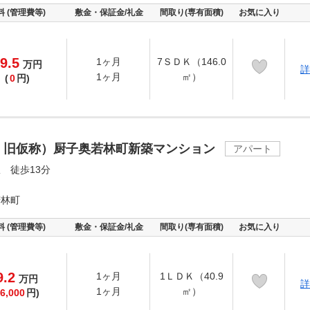
料 (管理費等)
敷金・保証金/礼金
間取り(専有面積)
お気に入り
9.5
1ヶ月
7ＳＤＫ（146.0
万
円
詳
1ヶ月
㎡）
(
0
円)
 旧仮称）厨子奥若林町新築マンション
アパート
 徒歩13分
若林町
料 (管理費等)
敷金・保証金/礼金
間取り(専有面積)
お気に入り
9.2
1ヶ月
1ＬＤＫ（40.9
万
円
詳
1ヶ月
㎡）
6,000
円)