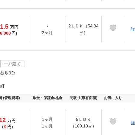
1.5
-
2ＬＤＫ（54.94
万
円
詳
2ヶ月
㎡）
6,000
円)
一戸建て
徒歩9分
脇町
料 (管理費等)
敷金・保証金/礼金
間取り(専有面積)
お気に入り
12
1ヶ月
5ＬＤＫ
万
円
詳
1ヶ月
（100.19㎡）
(
0
円)