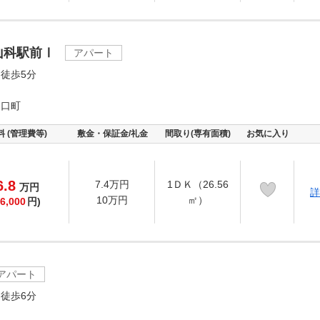
山科駅前Ⅰ
アパート
徒歩5分
ノ口町
料 (管理費等)
敷金・保証金/礼金
間取り(専有面積)
お気に入り
6.8
7.4万円
1ＤＫ（26.56
万
円
詳
10万円
㎡）
6,000
円)
アパート
徒歩6分