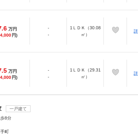
7.6
-
1ＬＤＫ（30.08
万
円
詳
-
㎡）
4,000
円)
7.5
-
1ＬＤＫ（29.31
万
円
詳
-
㎡）
4,000
円)
家
一戸建て
歩8分
鎌手町