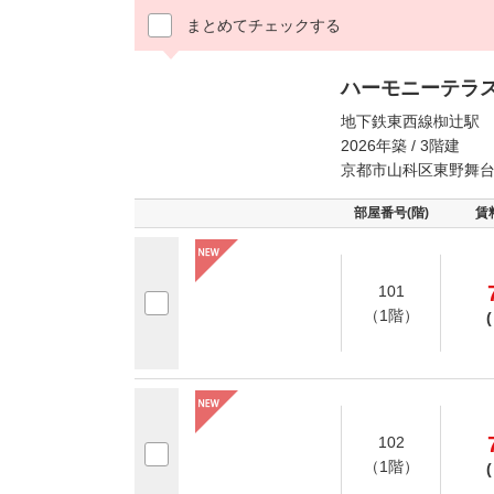
まとめてチェックする
ハーモニーテラ
地下鉄東西線椥辻駅 
2026年築 / 3階建
京都市山科区東野舞
部屋番号(階)
賃
101
（1階）
(
102
（1階）
(