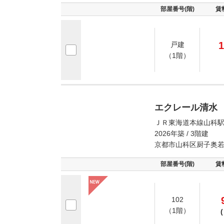
部屋番号(階)
賃
1
戸建
（1階）
エクレール清水
ＪＲ東海道本線山科駅
2026年築 / 3階建
京都市山科区厨子奥
部屋番号(階)
賃
102
（1階）
(