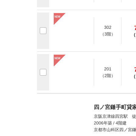
302
（3階）
(
201
（2階）
(
四ノ宮鎌手町貸
京阪京津線四宮駅 徒
2006年築 / 4階建
京都市山科区四ノ宮