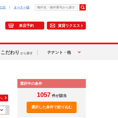
の方
オーナー様
来店予約
賃貸リクエスト
こだわり
テナント・他
から探す
選択中の条件
1057
件が該当
へ
選択した条件で絞り込む