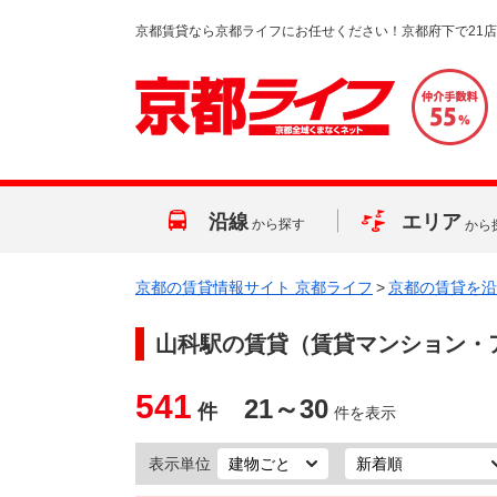
京都賃貸なら京都ライフにお任せください！京都府下で21
沿線
エリア
から探す
から
京都の賃貸情報サイト 京都ライフ
>
京都の賃貸を沿
山科駅
の賃貸（賃貸マンション・
541
21～30
件
件を表示
表示単位