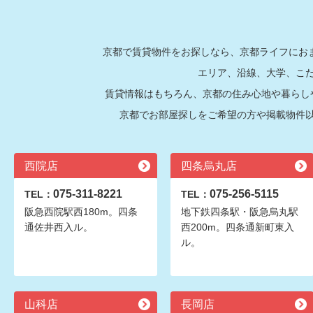
京都で賃貸物件をお探しなら、京都ライフにおま
エリア、沿線、大学、こ
賃貸情報はもちろん、京都の住み心地や暮らし
京都でお部屋探しをご希望の方や掲載物件
西院店
四条烏丸店
075-311-8221
075-256-5115
TEL：
TEL：
阪急西院駅西180m。四条
地下鉄四条駅・阪急烏丸駅
通佐井西入ル。
西200m。四条通新町東入
ル。
山科店
長岡店