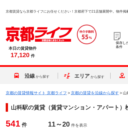
京都賃貸なら京都ライフにお任せください！京都府下で21店舗展開中。物件掲
保存し
条件
本日の賃貸物件
17,120
件
沿線
エリア
から探す
から探す
京都の賃貸情報サイト 京都ライフ
>
京都の賃貸を沿線から探す
>
山
山科駅
の賃貸（賃貸マンション・アパート）
541
11～20
件
件を表示