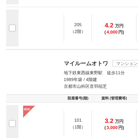
4.2
205
万
円
（2階）
(
4,000
円)
マイルームオトワ
マンション
地下鉄東西線東野駅 徒歩11分
1989年築 / 4階建
京都市山科区音羽稲芝
部屋番号(階)
賃料 (管理費等)
3.2
101
万
円
（1階）
(
3,000
円)