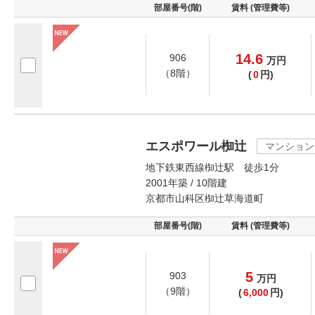
部屋番号(階)
賃料 (管理費等)
14.6
906
万
円
（8階）
(
0
円)
エスポワール椥辻
マンション
地下鉄東西線椥辻駅 徒歩1分
2001年築 / 10階建
京都市山科区椥辻草海道町
部屋番号(階)
賃料 (管理費等)
5
903
万
円
（9階）
(
6,000
円)