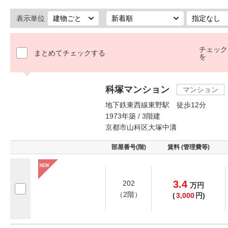
表示単位
チェック
まとめてチェックする
を
科塚マンション
マンション
地下鉄東西線東野駅 徒歩12分
1973年築 / 3階建
京都市山科区大塚中溝
部屋番号(階)
賃料 (管理費等)
3.4
202
万
円
（2階）
(
3,000
円)