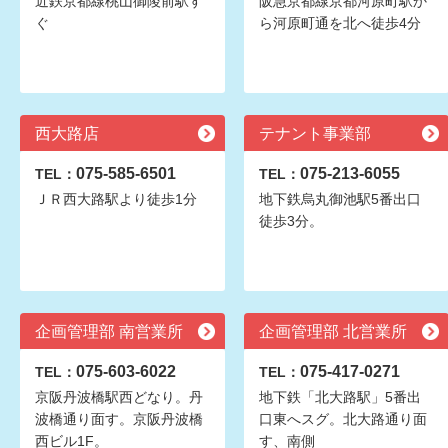
近鉄京都線桃山御陵前駅す
阪急京都線京都河原町駅か
ぐ
ら河原町通を北へ徒歩4分
西大路店
テナント事業部
075-585-6501
075-213-6055
TEL：
TEL：
ＪＲ西大路駅より徒歩1分
地下鉄烏丸御池駅5番出口
徒歩3分。
企画管理部 南営業所
企画管理部 北営業所
075-603-6022
075-417-0271
TEL：
TEL：
京阪丹波橋駅西どなり。丹
地下鉄「北大路駅」5番出
波橋通り面す。京阪丹波橋
口東へスグ。北大路通り面
西ビル1F。
す、南側