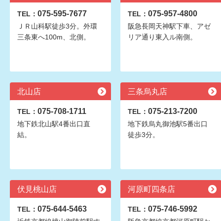
075-595-7677
075-957-4800
TEL：
TEL：
ＪＲ山科駅徒歩3分。外環
阪急長岡天神駅下車、アゼ
三条東へ100m、北側。
リア通り東入ル南側。
北山店
三条烏丸店
075-708-1711
075-213-7200
TEL：
TEL：
地下鉄北山駅4番出口直
地下鉄烏丸御池駅5番出口
結。
徒歩3分。
伏見桃山店
河原町四条店
075-644-5463
075-746-5992
TEL：
TEL：