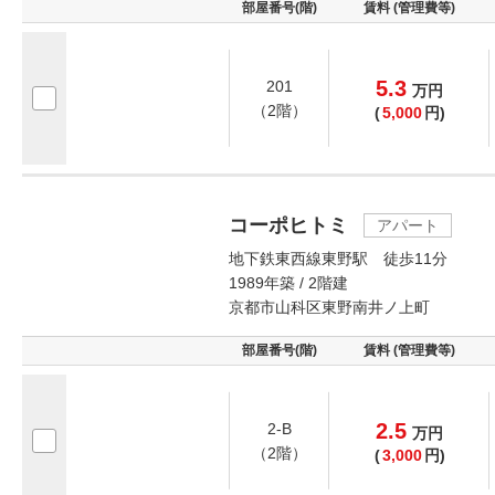
部屋番号(階)
賃料 (管理費等)
5.3
201
万
円
（2階）
(
5,000
円)
コーポヒトミ
アパート
地下鉄東西線東野駅 徒歩11分
1989年築 / 2階建
京都市山科区東野南井ノ上町
部屋番号(階)
賃料 (管理費等)
2.5
2-B
万
円
（2階）
(
3,000
円)