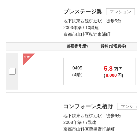
プレステージ翼
マンション
地下鉄東西線椥辻駅 徒歩5分
2003年築 / 10階建
京都市山科区椥辻東浦町
部屋番号(階)
賃料 (管理費等)
5.8
0405
万
円
（4階）
(
8,000
円)
コンフォーレ栗栖野
マンシ
地下鉄東西線椥辻駅 徒歩9分
2008年築 / 7階建
京都市山科区栗栖野打越町