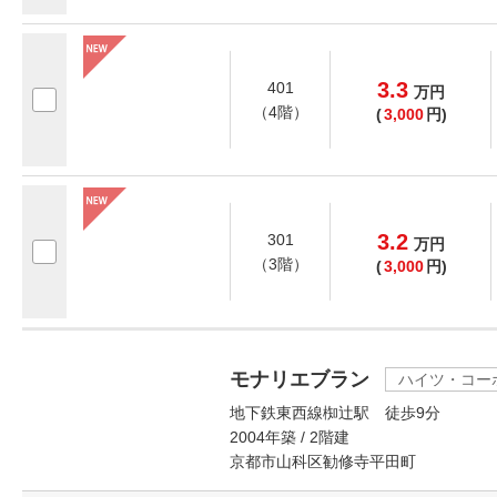
3.3
401
万
円
（4階）
(
3,000
円)
3.2
301
万
円
（3階）
(
3,000
円)
モナリエブラン
ハイツ・コー
地下鉄東西線椥辻駅 徒歩9分
2004年築 / 2階建
京都市山科区勧修寺平田町