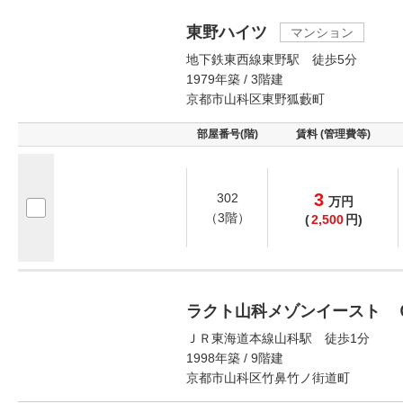
東野ハイツ
マンション
地下鉄東西線東野駅 徒歩5分
1979年築 / 3階建
京都市山科区東野狐藪町
部屋番号(階)
賃料 (管理費等)
3
302
万
円
（3階）
(
2,500
円)
ラクト山科メゾンイースト 
ＪＲ東海道本線山科駅 徒歩1分
1998年築 / 9階建
京都市山科区竹鼻竹ノ街道町