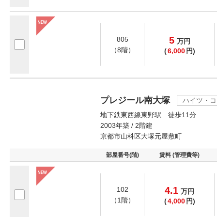
5
805
万
円
（8階）
(
6,000
円)
プレジール南大塚
ハイツ・コ
地下鉄東西線東野駅 徒歩11分
2003年築 / 2階建
京都市山科区大塚元屋敷町
部屋番号(階)
賃料 (管理費等)
4.1
102
万
円
（1階）
(
4,000
円)