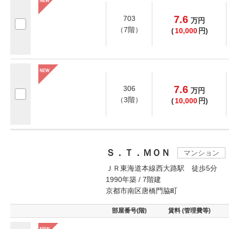
7.6
703
万
円
（7階）
(
10,000
円)
7.6
306
万
円
（3階）
(
10,000
円)
Ｓ．Ｔ．ＭＯＮ
マンション
ＪＲ東海道本線西大路駅 徒歩5分
1990年築 / 7階建
京都市南区唐橋門脇町
部屋番号(階)
賃料 (管理費等)