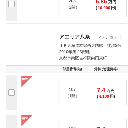
5.85
203
万
円
（2階）
(
10,000
円)
アエリア八条
マンション
ＪＲ東海道本線西大路駅 徒歩9分
2010年築 / 3階建
京都市南区吉祥院向田東町
部屋番号(階)
賃料 (管理費等)
7.4
107
万
円
（1階）
(
4,100
円)