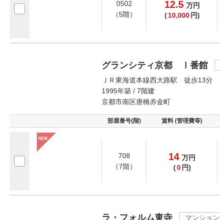
12.5
0502
万
円
（5階）
(
10,000
円)
グランシティ京都 Ⅰ番館
ＪＲ東海道本線西大路駅 徒歩13分
1995年築 / 7階建
京都市南区唐橋赤金町
部屋番号(階)
賃料 (管理費等)
14
708
万
円
（7階）
(
0
円)
ラ・フォルム東寺
マンション