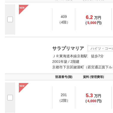
6.2
409
万
円
（4階）
(
5,000
円)
サラプリマリア
ハイツ・コー
ＪＲ東海道本線京都駅 徒歩7分
2001年築 / 2階建
京都市下京区鍵屋町（若宮通正面下ル
部屋番号(階)
賃料 (管理費等)
5.3
201
万
円
（2階）
(
4,000
円)