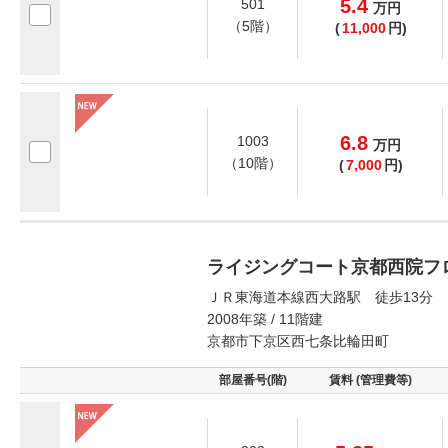
5.4
501
万
円
（5階）
(
11,000
円)
6.8
1003
万
円
（10階）
(
7,000
円)
ライジングコート京都西院フ
ＪＲ東海道本線西大路駅 徒歩13分
2008年築 / 11階建
京都市下京区西七条比輪田町
部屋番号(階)
賃料 (管理費等)