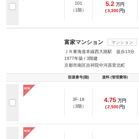
5.2
101
万
円
（1階）
(
3,300
円)
富家マンション
マンション
ＪＲ東海道本線西大路駅 徒歩13分
1977年築 / 3階建
京都市南区吉祥院中河原里北町
部屋番号(階)
賃料 (管理費等)
4.75
3F-18
万
円
（3階）
(
2,500
円)