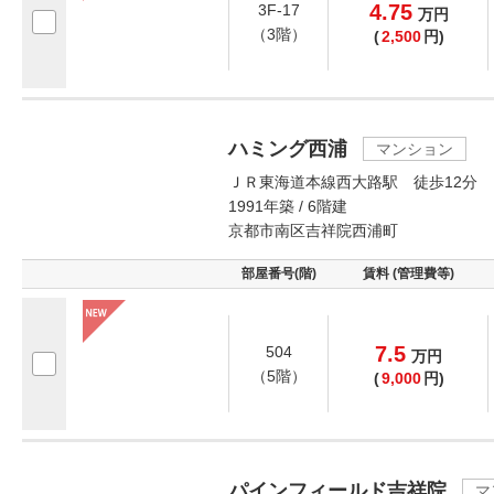
4.75
3F-17
万
円
（3階）
(
2,500
円)
ハミング西浦
マンション
ＪＲ東海道本線西大路駅 徒歩12分
1991年築 / 6階建
京都市南区吉祥院西浦町
部屋番号(階)
賃料 (管理費等)
7.5
504
万
円
（5階）
(
9,000
円)
パインフィールド吉祥院
マ