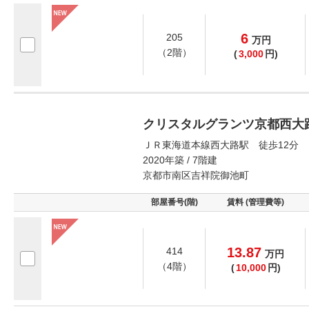
6
205
万
円
（2階）
(
3,000
円)
クリスタルグランツ京都西大
ＪＲ東海道本線西大路駅 徒歩12分
2020年築 / 7階建
京都市南区吉祥院御池町
部屋番号(階)
賃料 (管理費等)
13.87
414
万
円
（4階）
(
10,000
円)