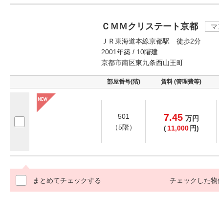
ＣＭＭクリステート京都
マ
ＪＲ東海道本線京都駅 徒歩2分
2001年築 / 10階建
京都市南区東九条西山王町
部屋番号(階)
賃料 (管理費等)
7.45
501
万
円
（5階）
(
11,000
円)
まとめてチェックする
チェックした物