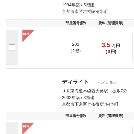
1994年築 / 5階建
京都市南区吉祥院清水町
部屋番号(階)
賃料 (管理費等)
3.5
202
万
円
（2階）
(
0
円)
ディライト
マンション
ＪＲ東海道本線西大路駅 徒歩7分
2002年築 / 3階建
京都市下京区七条御所ﾉ内本町
部屋番号(階)
賃料 (管理費等)