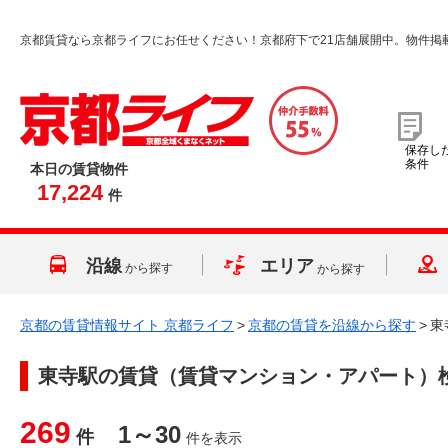
京都賃貸なら京都ライフにお任せください！京都府下で21店舗展開中。物件掲
保存し
条件
本日の賃貸物件
17,224
件
沿線
エリア
から探す
から探す
京都の賃貸情報サイト 京都ライフ
>
京都の賃貸を沿線から探す
>
東
東寺駅
の賃貸（賃貸マンション・アパート）
269
1～30
件
件を表示