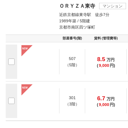
ＯＲＹＺＡ東寺
マンション
近鉄京都線東寺駅 徒歩7分
1989年築 / 5階建
京都市南区四ツ塚町
部屋番号(階)
賃料 (管理費等)
8.5
507
万
円
（5階）
(
9,000
円)
6.7
301
万
円
（3階）
(
9,000
円)