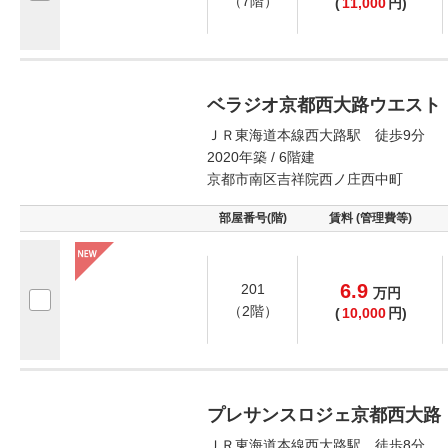
（7階）
(
11,000
円)
ベラジオ京都西大路ウエスト
ＪＲ東海道本線西大路駅 徒歩9分
2020年築 / 6階建
京都市南区吉祥院西ノ庄西中町
部屋番号(階)
賃料 (管理費等)
6.9
201
万
円
（2階）
(
10,000
円)
プレサンスロジェ京都西大路
ＪＲ東海道本線西大路駅 徒歩8分