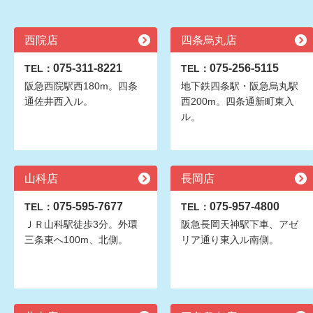
西院店
四条烏丸店
075-311-8221
075-256-5115
TEL：
TEL：
阪急西院駅西180m。四条
地下鉄四条駅・阪急烏丸駅
通佐井西入ル。
西200m。四条通新町東入
ル。
山科店
長岡店
075-595-7677
075-957-4800
TEL：
TEL：
ＪＲ山科駅徒歩3分。外環
阪急長岡天神駅下車、アゼ
三条東へ100m、北側。
リア通り東入ル南側。