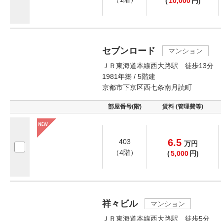
(
10,000
円)
セブンロード
マンション
ＪＲ東海道本線西大路駅 徒歩13分
1981年築 / 5階建
京都市下京区西七条南月読町
部屋番号(階)
賃料 (管理費等)
6.5
403
万
円
（4階）
(
5,000
円)
祥々ビル
マンション
ＪＲ東海道本線西大路駅 徒歩5分