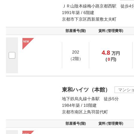
ＪＲ山陰本線梅小路京都西駅 徒歩4
1991年築 / 6階建
京都市下京区西新屋敷太夫町
部屋番号(階)
賃料 (管理費等)
4.8
202
万
円
（2階）
(
0
円)
東和ハイツ（本館）
マンシ
地下鉄烏丸線十条駅 徒歩5分
1984年築 / 10階建
京都市南区上鳥羽苗代町
部屋番号(階)
賃料 (管理費等)