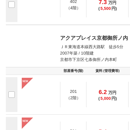
7.3
402
万
円
（4階）
(
5,500
円)
アクアプレイス京都御所ノ内
ＪＲ東海道本線西大路駅 徒歩5分
2007年築 / 10階建
京都市下京区七条御所ノ内本町
部屋番号(階)
賃料 (管理費等)
6.2
201
万
円
（2階）
(
5,000
円)