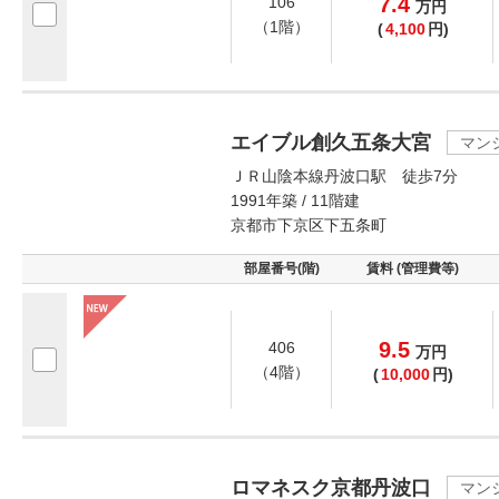
7.4
106
万
円
（1階）
(
4,100
円)
エイブル創久五条大宮
マン
ＪＲ山陰本線丹波口駅 徒歩7分
1991年築 / 11階建
京都市下京区下五条町
部屋番号(階)
賃料 (管理費等)
9.5
406
万
円
（4階）
(
10,000
円)
ロマネスク京都丹波口
マン