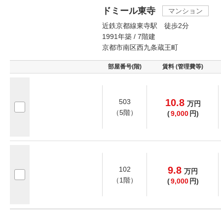
ドミール東寺
マンション
近鉄京都線東寺駅 徒歩2分
1991年築 / 7階建
京都市南区西九条蔵王町
部屋番号(階)
賃料 (管理費等)
10.8
503
万
円
（5階）
(
9,000
円)
9.8
102
万
円
（1階）
(
9,000
円)