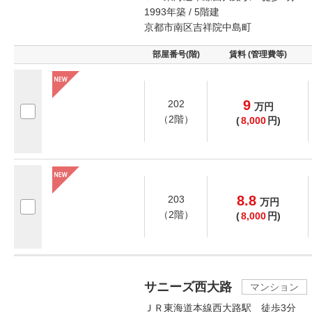
1993年築 / 5階建
京都市南区吉祥院中島町
部屋番号(階)
賃料 (管理費等)
9
202
万
円
（2階）
(
8,000
円)
8.8
203
万
円
（2階）
(
8,000
円)
サニーズ西大路
マンション
ＪＲ東海道本線西大路駅 徒歩3分