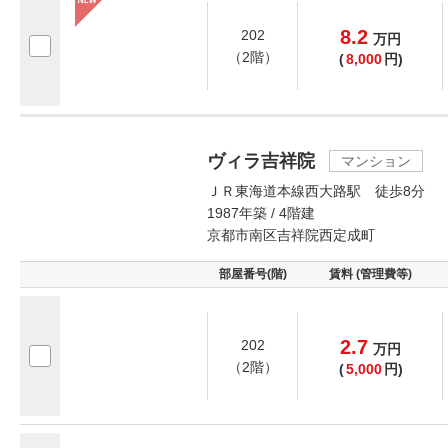
8.2
202
万
円
（2階）
(
8,000
円)
ヴィラ吉祥院
マンション
ＪＲ東海道本線西大路駅 徒歩8分
1987年築 / 4階建
京都市南区吉祥院西定成町
部屋番号(階)
賃料 (管理費等)
2.7
202
万
円
（2階）
(
5,000
円)