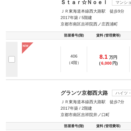
Ｓｔａｒ☆Ｎｏｅｌ
マンシ
ＪＲ東海道本線西大路駅 徒歩9分
2017年築 / 5階建
京都市南区吉祥院西ノ庄西浦町
部屋番号(階)
賃料 (管理費等)
8.1
406
万
円
（4階）
(
6,000
円)
グランツ京都西大路
ハイツ
ＪＲ東海道本線西大路駅 徒歩7分
2017年築 / 2階建
京都市南区吉祥院井ノ口町
部屋番号(階)
賃料 (管理費等)