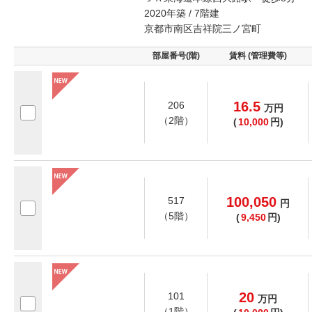
2020年築 / 7階建
京都市南区吉祥院三ノ宮町
部屋番号(階)
賃料 (管理費等)
16.5
206
万
円
（2階）
(
10,000
円)
100,050
517
円
（5階）
(
9,450
円)
20
101
万
円
（1階）