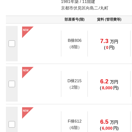
1981年築 / 11階建
京都市伏見区向島二ﾉ丸町
部屋番号(階)
賃料 (管理費等)
7.3
B棟806
万
円
（8階）
(
0
円)
6.2
D棟215
万
円
（2階）
(
8,000
円)
6.5
F棟612
万
円
（6階）
(
6,000
円)