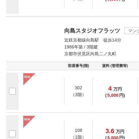
向島スタジオフラッツ
マン
近鉄京都線向島駅 徒歩14分
1986年築 / 3階建
京都市伏見区向島二ノ丸町
部屋番号(階)
賃料 (管理費等)
4
302
万
円
（3階）
(
5,000
円)
3.6
108
万
円
（1階）
(
5,000
円)