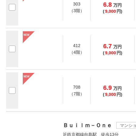
6.8
303
万
円
（3階）
(
9,000
円)
6.7
412
万
円
（4階）
(
9,000
円)
6.9
708
万
円
（7階）
(
9,000
円)
Ｂｕｉｌｍ－Ｏｎｅ
マンシ
近鉄京都線向島駅 徒歩13分