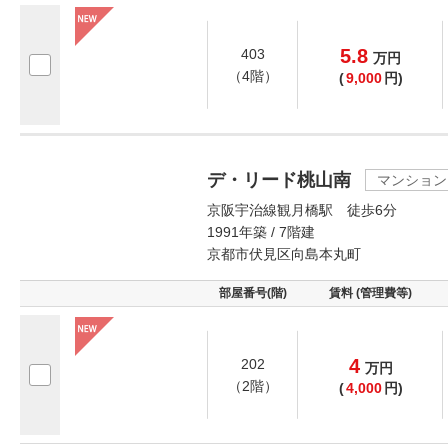
5.8
403
万
円
（4階）
(
9,000
円)
デ・リード桃山南
マンション
京阪宇治線観月橋駅 徒歩6分
1991年築 / 7階建
京都市伏見区向島本丸町
部屋番号(階)
賃料 (管理費等)
4
202
万
円
（2階）
(
4,000
円)