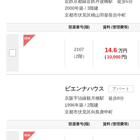
近鉄京都線近鉄丹波橋駅 徒歩5分
2000年築 / 3階建
京都市伏見区桃山羽柴長吉中町
部屋番号(階)
賃料 (管理費等)
14.6
2107
万
円
（2階）
(
10,000
円)
ビエンナハウス
アパート
京阪宇治線観月橋駅 徒歩8分
1996年築 / 2階建
京都市伏見区向島庚申町
部屋番号(階)
賃料 (管理費等)