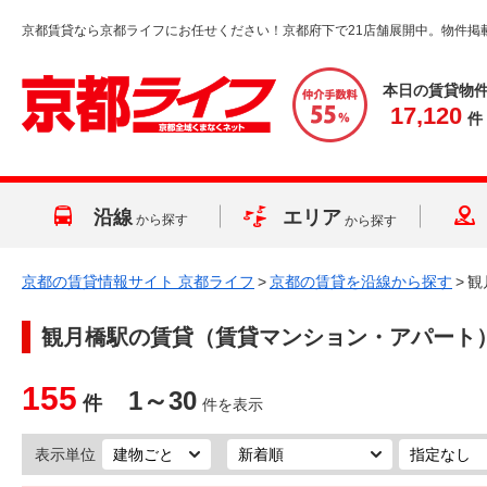
京都賃貸なら京都ライフにお任せください！京都府下で21店舗展開中。物件掲
本日の賃貸物
17,120
件
沿線
エリア
から探す
から探す
京都の賃貸情報サイト 京都ライフ
>
京都の賃貸を沿線から探す
>
観
観月橋駅
の賃貸（賃貸マンション・アパート
155
1～30
件
件を表示
表示単位