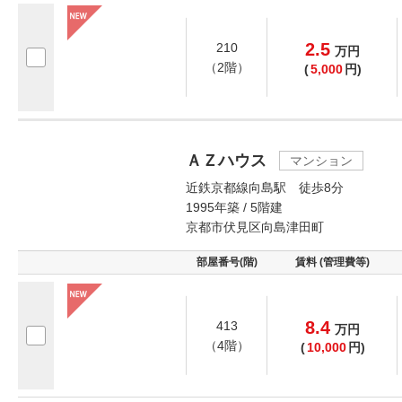
2.5
210
万
円
（2階）
(
5,000
円)
ＡＺハウス
マンション
近鉄京都線向島駅 徒歩8分
1995年築 / 5階建
京都市伏見区向島津田町
部屋番号(階)
賃料 (管理費等)
8.4
413
万
円
（4階）
(
10,000
円)