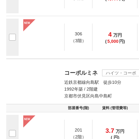
4
306
万
円
（3階）
(
5,000
円)
コーポルミネ
ハイツ・コーポ
近鉄京都線向島駅 徒歩10分
1992年築 / 2階建
京都市伏見区向島中島町
部屋番号(階)
賃料 (管理費等)
3.7
201
万
円
（2階）
(
円)