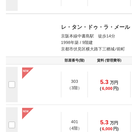
レ・タン・ドゥ・ラ・メール
京阪本線中書島駅 徒歩14分
1998年築 / 9階建
京都市伏見区横大路下三栖城ﾉ前町
部屋番号(階)
賃料 (管理費等)
5.3
303
万
円
（3階）
(
6,000
円)
5.3
401
万
円
（4階）
(
6,000
円)