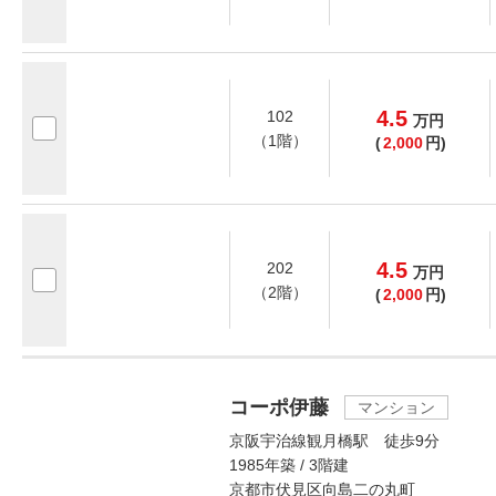
4.5
102
万
円
（1階）
(
2,000
円)
4.5
202
万
円
（2階）
(
2,000
円)
コーポ伊藤
マンション
京阪宇治線観月橋駅 徒歩9分
1985年築 / 3階建
京都市伏見区向島二の丸町