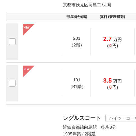
京都市伏見区向島二ﾉ丸町
部屋番号(階)
賃料 (管理費等)
2.7
201
万
円
（2階）
(
0
円)
3.5
101
万
円
（B1階）
(
0
円)
レグルスコート
ハイツ・コー
近鉄京都線向島駅 徒歩8分
1995年築 / 2階建