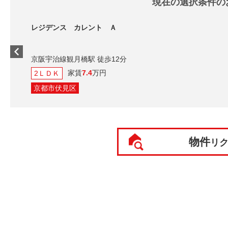
現在の選択条件の
 カレント Ａ
月橋駅 徒歩12分
家賃
7.4
万円
区
物件
リ