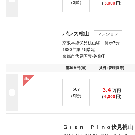
（3階）
(
3,000
円)
パレス桃山
マンション
京阪本線伏見桃山駅 徒歩7分
1990年築 / 5階建
京都市伏見区豊後橋町
部屋番号(階)
賃料 (管理費等)
3.4
507
万
円
（5階）
(
6,000
円)
Ｇｒａｎ Ｐｉｎｏ伏見桃山