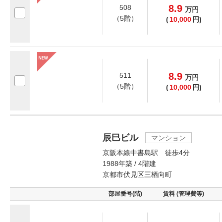
8.9
508
万
円
（5階）
(
10,000
円)
8.9
511
万
円
（5階）
(
10,000
円)
辰巳ビル
マンション
京阪本線中書島駅 徒歩4分
1988年築 / 4階建
京都市伏見区三栖向町
部屋番号(階)
賃料 (管理費等)