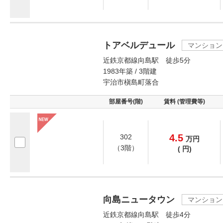
トアベルデュール
マンション
近鉄京都線向島駅 徒歩5分
1983年築 / 3階建
宇治市槇島町落合
部屋番号(階)
賃料 (管理費等)
4.5
302
万
円
（3階）
(
円)
向島ニュータウン
マンション
近鉄京都線向島駅 徒歩4分