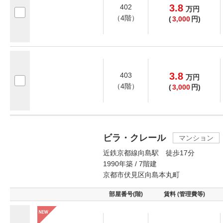
3.8
402
万
円
（4階）
(
3,000
円)
3.8
403
万
円
（4階）
(
3,000
円)
ビラ・クレール
マンション
近鉄京都線向島駅 徒歩17分
1990年築 / 7階建
京都市伏見区向島本丸町
部屋番号(階)
賃料 (管理費等)