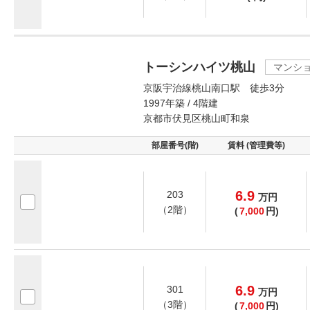
トーシンハイツ桃山
マンシ
京阪宇治線桃山南口駅 徒歩3分
1997年築 / 4階建
京都市伏見区桃山町和泉
部屋番号(階)
賃料 (管理費等)
6.9
203
万
円
（2階）
(
7,000
円)
6.9
301
万
円
（3階）
(
7,000
円)