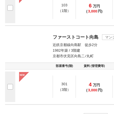
6
103
万
円
（1階）
(
3,000
円)
ファーストコート向島
マン
近鉄京都線向島駅 徒歩2分
1982年築 / 3階建
京都市伏見区向島二ﾉ丸町
部屋番号(階)
賃料 (管理費等)
4
301
万
円
（3階）
(
3,000
円)