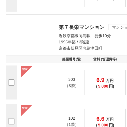
第７長栄マンション
マンシ
近鉄京都線向島駅 徒歩10分
1995年築 / 3階建
京都市伏見区向島津田町
部屋番号(階)
賃料 (管理費等)
6.9
303
万
円
（3階）
(
5,000
円)
6.6
102
万
円
（1階）
(
5,000
円)