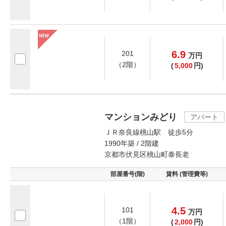
6.9
201
万
円
（2階）
(
5,000
円)
マンションみどり
アパート
ＪＲ奈良線桃山駅 徒歩5分
1990年築 / 2階建
京都市伏見区桃山町泰長老
部屋番号(階)
賃料 (管理費等)
4.5
101
万
円
（1階）
(
2,000
円)