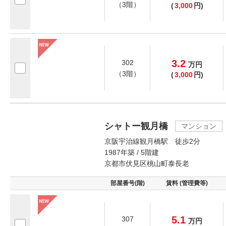
（3階）
(
3,000
円)
3.2
302
万
円
（3階）
(
3,000
円)
シャトー観月橋
マンション
京阪宇治線観月橋駅 徒歩2分
1987年築 / 5階建
京都市伏見区桃山町泰長老
部屋番号(階)
賃料 (管理費等)
5.1
307
万
円