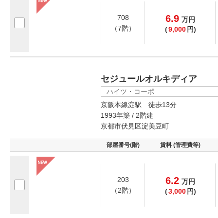
6.9
708
万
円
（7階）
(
9,000
円)
セジュールオルキディア
ハイツ・コーポ
京阪本線淀駅 徒歩13分
1993年築 / 2階建
京都市伏見区淀美豆町
部屋番号(階)
賃料 (管理費等)
6.2
203
万
円
（2階）
(
3,000
円)