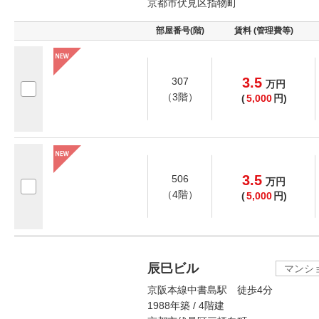
京都市伏見区指物町
部屋番号(階)
賃料 (管理費等)
3.5
307
万
円
（3階）
(
5,000
円)
3.5
506
万
円
（4階）
(
5,000
円)
辰巳ビル
マンシ
京阪本線中書島駅 徒歩4分
1988年築 / 4階建