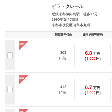
ビラ・クレール
近鉄京都線向島駅 徒歩17分
1990年築 / 7階建
京都市伏見区向島本丸町
部屋番号(階)
賃料 (管理費等)
6.8
303
万
円
（3階）
(
9,000
円)
6.7
412
万
円
（4階）
(
9,000
円)