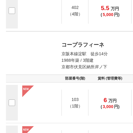
5.5
402
万
円
（4階）
(
5,000
円)
コープラフィーネ
京阪本線淀駅 徒歩14分
1988年築 / 3階建
京都市伏見区納所岸ノ下
部屋番号(階)
賃料 (管理費等)
6
103
万
円
（1階）
(
3,000
円)