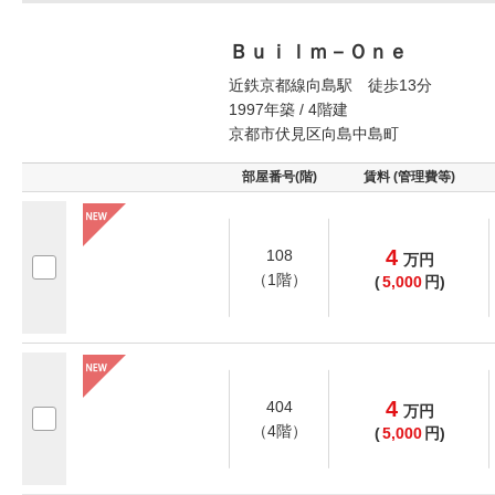
Ｂｕｉｌｍ－Ｏｎｅ
近鉄京都線向島駅 徒歩13分
1997年築 / 4階建
京都市伏見区向島中島町
部屋番号(階)
賃料 (管理費等)
4
108
万
円
（1階）
(
5,000
円)
4
404
万
円
（4階）
(
5,000
円)