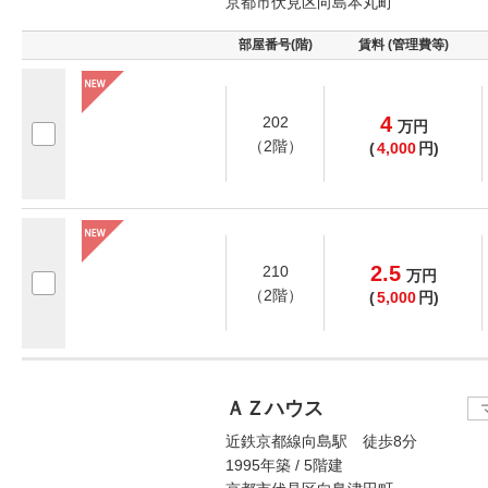
京都市伏見区向島本丸町
部屋番号(階)
賃料 (管理費等)
4
202
万
円
（2階）
(
4,000
円)
2.5
210
万
円
（2階）
(
5,000
円)
ＡＺハウス
近鉄京都線向島駅 徒歩8分
1995年築 / 5階建