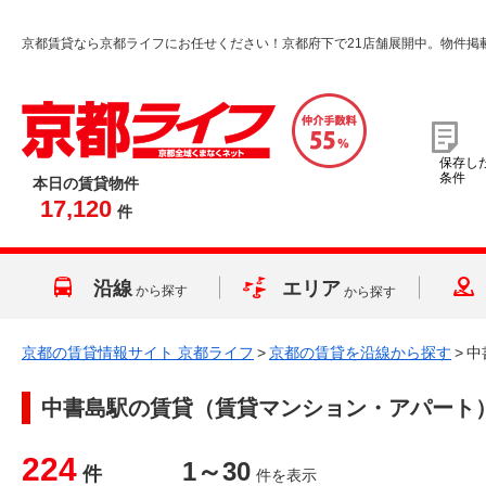
京都賃貸なら京都ライフにお任せください！京都府下で21店舗展開中。物件掲
保存し
条件
本日の賃貸物件
17,120
件
沿線
エリア
から探す
から探す
京都の賃貸情報サイト 京都ライフ
>
京都の賃貸を沿線から探す
>
中
中書島駅
の賃貸（賃貸マンション・アパート
224
1～30
件
件を表示