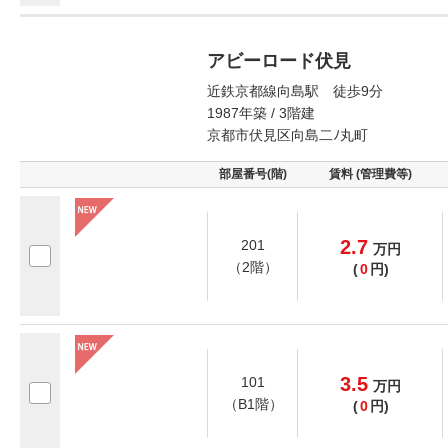
アビーロード伏見
近鉄京都線向島駅 徒歩9分
1987年築 / 3階建
京都市伏見区向島二ﾉ丸町
部屋番号(階)
賃料 (管理費等)
2.7
201
万
円
（2階）
(
0
円)
3.5
101
万
円
（B1階）
(
0
円)