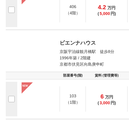
4.2
406
万
円
（4階）
(
5,000
円)
ビエンナハウス
京阪宇治線観月橋駅 徒歩8分
1996年築 / 2階建
京都市伏見区向島庚申町
部屋番号(階)
賃料 (管理費等)
6
103
万
円
（1階）
(
3,000
円)