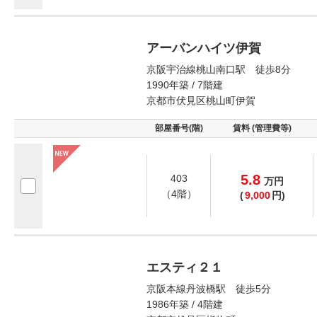
アーバンハイツ伊賀
京阪宇治線桃山南口駅 徒歩8分
1990年築 / 7階建
京都市伏見区桃山町伊賀
部屋番号(階)
賃料 (管理費等)
5.8
403
万
円
（4階）
(
9,000
円)
エスティ２１
京阪本線丹波橋駅 徒歩5分
1986年築 / 4階建