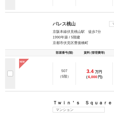
パレス桃山
京阪本線伏見桃山駅 徒歩7分
1990年築 / 5階建
京都市伏見区豊後橋町
部屋番号(階)
賃料 (管理費等)
3.4
507
万
円
（5階）
(
6,000
円)
Ｔｗｉｎ＇ｓ Ｓｑｕａｒｅ
マンション