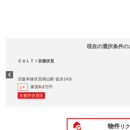
現在の選択条件の
ＣＵＬＴＩ京都伏見
京阪本線伏見桃山駅 徒歩14分
家賃
8.2
万円
1Ｋ
京都市伏見区
物件
リ