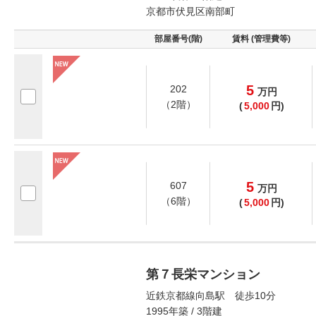
京都市伏見区南部町
部屋番号(階)
賃料 (管理費等)
5
202
万
円
（2階）
(
5,000
円)
5
607
万
円
（6階）
(
5,000
円)
第７長栄マンション
近鉄京都線向島駅 徒歩10分
1995年築 / 3階建