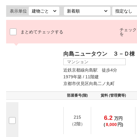
表示単位
チェック
まとめてチェックする
を
向島ニュータウン ３－Ｄ棟
マンション
近鉄京都線向島駅 徒歩4分
1979年築 / 11階建
京都市伏見区向島二ノ丸町
部屋番号(階)
賃料 (管理費等)
6.2
215
万
円
（2階）
(
8,000
円)