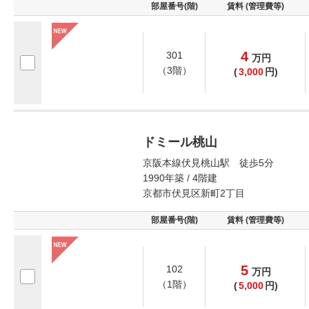
部屋番号(階)
賃料 (管理費等)
4
301
万
円
（3階）
(
3,000
円)
ドミール桃山
京阪本線伏見桃山駅 徒歩5分
1990年築 / 4階建
京都市伏見区新町2丁目
部屋番号(階)
賃料 (管理費等)
5
102
万
円
（1階）
(
5,000
円)