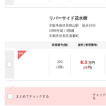
リバーサイド花水樹
京阪本線伏見桃山駅 徒歩10分
1986年築 / 3階建
京都市伏見区過書町
部屋番号(階)
賃料 (管理費等)
6.3
202
万
円
（2階）
(
0
円)
チェック
まとめてチェックする
を