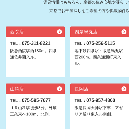
賃貸情報はもちろん、京都の住み心地や暮らし
京都でお部屋探しをご希望の方や掲載物件
西院店
四条烏丸店
075-311-8221
075-256-5115
TEL：
TEL：
阪急西院駅西180m。四条
地下鉄四条駅・阪急烏丸駅
通佐井西入ル。
西200m。四条通新町東入
ル。
山科店
長岡店
075-595-7677
075-957-4800
TEL：
TEL：
ＪＲ山科駅徒歩3分。外環
阪急長岡天神駅下車、アゼ
三条東へ100m、北側。
リア通り東入ル南側。