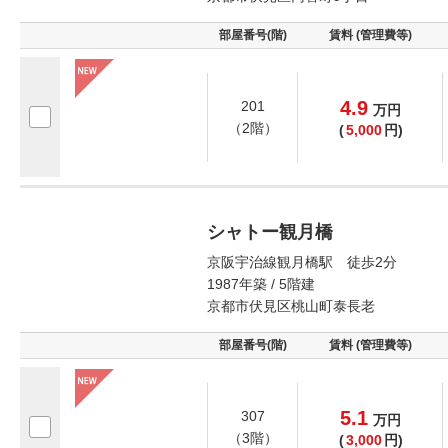
部屋番号(階)
賃料 (管理費等)
4.9
201
万
円
（2階）
(
5,000
円)
シャトー観月橋
京阪宇治線観月橋駅 徒歩2分
1987年築 / 5階建
京都市伏見区桃山町泰長老
部屋番号(階)
賃料 (管理費等)
5.1
307
万
円
（3階）
(
3,000
円)