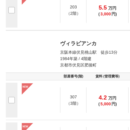
5.5
203
万
円
（2階）
(
3,000
円)
ヴィラビアンカ
京阪本線伏見桃山駅 徒歩13分
1984年築 / 4階建
京都市伏見区肥後町
部屋番号(階)
賃料 (管理費等)
4.2
307
万
円
（3階）
(
5,000
円)