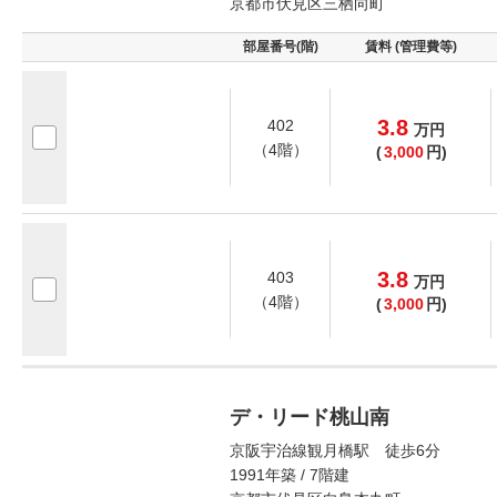
京都市伏見区三栖向町
部屋番号(階)
賃料 (管理費等)
3.8
402
万
円
（4階）
(
3,000
円)
3.8
403
万
円
（4階）
(
3,000
円)
デ・リード桃山南
京阪宇治線観月橋駅 徒歩6分
1991年築 / 7階建