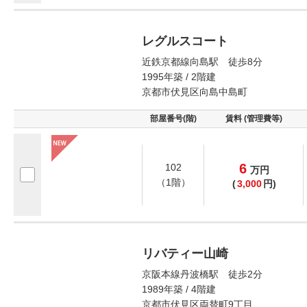
レグルスコート
近鉄京都線向島駅 徒歩8分
1995年築 / 2階建
京都市伏見区向島中島町
部屋番号(階)
賃料 (管理費等)
6
102
万
円
（1階）
(
3,000
円)
リバティー山崎
京阪本線丹波橋駅 徒歩2分
1989年築 / 4階建
京都市伏見区両替町9丁目