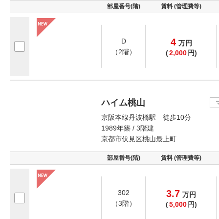
部屋番号(階)
賃料 (管理費等)
4
D
万
円
（2階）
(
2,000
円)
ハイム桃山
京阪本線丹波橋駅 徒歩10分
1989年築 / 3階建
京都市伏見区桃山最上町
部屋番号(階)
賃料 (管理費等)
3.7
302
万
円
（3階）
(
5,000
円)