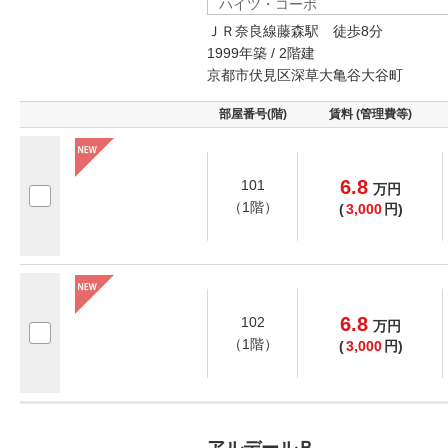
ハイツ・コーポ
ＪＲ奈良線藤森駅 徒歩8分
1999年築 / 2階建
京都市伏見区深草大亀谷大谷町
部屋番号(階)
賃料 (管理費等)
6.8
101
万
円
（1階）
(
3,000
円)
6.8
102
万
円
（1階）
(
3,000
円)