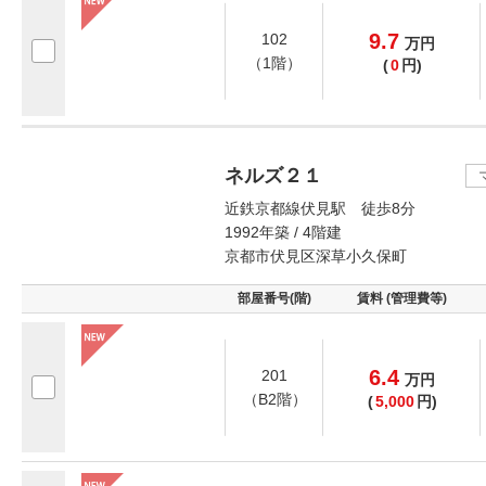
9.7
102
万
円
（1階）
(
0
円)
ネルズ２１
近鉄京都線伏見駅 徒歩8分
1992年築 / 4階建
京都市伏見区深草小久保町
部屋番号(階)
賃料 (管理費等)
6.4
201
万
円
（B2階）
(
5,000
円)