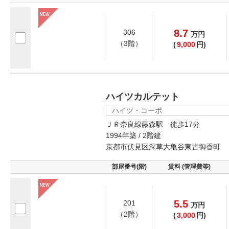
8.7
306
万
円
（3階）
(
9,000
円)
ハイツカルテット
ハイツ・コーポ
ＪＲ奈良線藤森駅 徒歩17分
1994年築 / 2階建
京都市伏見区深草大亀谷東古御香町
部屋番号(階)
賃料 (管理費等)
5.5
201
万
円
（2階）
(
3,000
円)