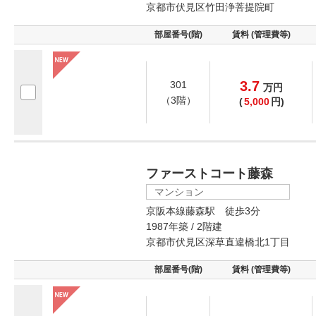
京都市伏見区竹田浄菩提院町
部屋番号(階)
賃料 (管理費等)
3.7
301
万
円
（3階）
(
5,000
円)
ファーストコート藤森
マンション
京阪本線藤森駅 徒歩3分
1987年築 / 2階建
京都市伏見区深草直違橋北1丁目
部屋番号(階)
賃料 (管理費等)