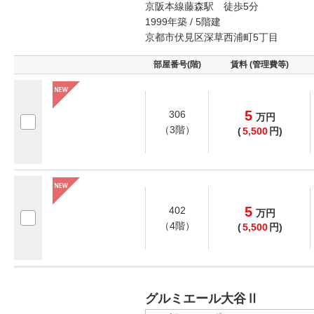
京阪本線藤森駅 徒歩5分
1999年築 / 5階建
京都市伏見区深草西浦町5丁目
部屋番号(階)
賃料 (管理費等)
5
306
万
円
（3階）
(
5,500
円)
5
402
万
円
（4階）
(
5,500
円)
グルミエール大谷Ⅱ