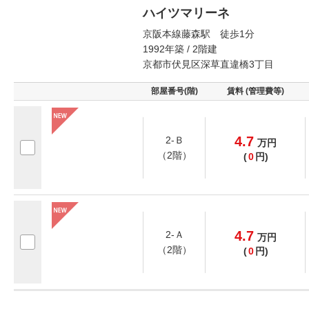
ハイツマリーネ
京阪本線藤森駅 徒歩1分
1992年築 / 2階建
京都市伏見区深草直違橋3丁目
部屋番号(階)
賃料 (管理費等)
4.7
2-Ｂ
万
円
（2階）
(
0
円)
4.7
2-Ａ
万
円
（2階）
(
0
円)