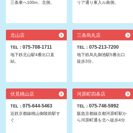
三条東へ100m、北側。
リア通り東入ル南側。
北山店
三条烏丸店
075-708-1711
075-213-7200
TEL：
TEL：
地下鉄北山駅4番出口直
地下鉄烏丸御池駅5番出口
結。
徒歩3分。
伏見桃山店
河原町四条店
075-644-5463
075-746-5992
TEL：
TEL：
近鉄京都線桃山御陵前駅す
阪急京都線京都河原町駅か
ぐ
ら河原町通を北へ徒歩4分