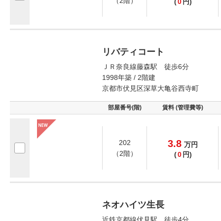
（2階）
(
0
円)
リバティコート
ＪＲ奈良線藤森駅 徒歩6分
1998年築 / 2階建
京都市伏見区深草大亀谷西寺町
部屋番号(階)
賃料 (管理費等)
3.8
202
万
円
（2階）
(
0
円)
ネオハイツ生長
近鉄京都線伏見駅 徒歩4分