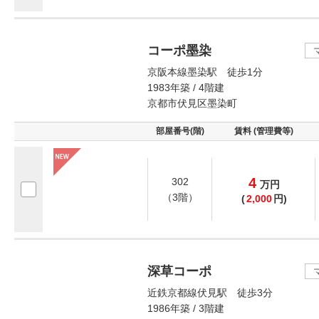
コーポ墨染
京阪本線墨染駅 徒歩1分
1983年築 / 4階建
京都市伏見区墨染町
部屋番号(階)
賃料 (管理費等)
4
302
万
円
（3階）
(
2,000
円)
深草コーポ
近鉄京都線伏見駅 徒歩3分
1986年築 / 3階建