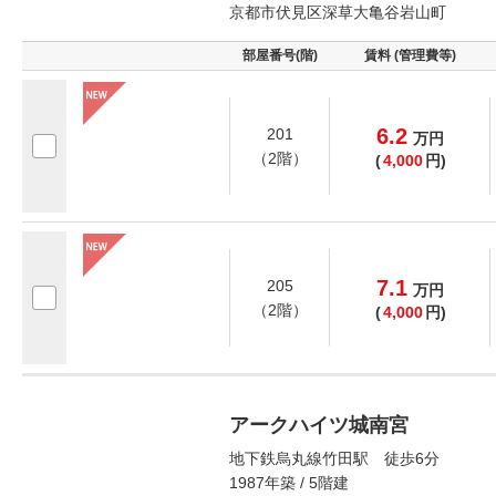
京都市伏見区深草大亀谷岩山町
部屋番号(階)
賃料 (管理費等)
6.2
201
万
円
（2階）
(
4,000
円)
7.1
205
万
円
（2階）
(
4,000
円)
アークハイツ城南宮
地下鉄烏丸線竹田駅 徒歩6分
1987年築 / 5階建