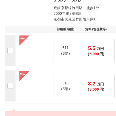
アルデールＢ
近鉄京都線竹田駅 徒歩1分
2000年築 / 6階建
京都市伏見区竹田段川原町
部屋番号(階)
賃料 (管理費等)
5.5
611
万
円
（6階）
(
5,000
円)
8.2
518
万
円
（5階）
(
8,000
円)