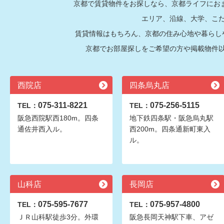
京都で賃貸物件をお探しなら、京都ライフにおま
エリア、沿線、大学、こ
賃貸情報はもちろん、京都の住み心地や暮らし
京都でお部屋探しをご希望の方や掲載物件
西院店
四条烏丸店
075-311-8221
075-256-5115
TEL：
TEL：
阪急西院駅西180m。四条
地下鉄四条駅・阪急烏丸駅
通佐井西入ル。
西200m。四条通新町東入
ル。
山科店
長岡店
075-595-7677
075-957-4800
TEL：
TEL：
ＪＲ山科駅徒歩3分。外環
阪急長岡天神駅下車、アゼ