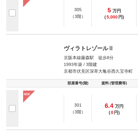
5
305
万
円
（3階）
(
5,000
円)
ヴィラトレゾールⅡ
京阪本線藤森駅 徒歩8分
1993年築 / 3階建
京都市伏見区深草大亀谷西久宝寺町
部屋番号(階)
賃料 (管理費等)
6.4
301
万
円
（3階）
(
0
円)