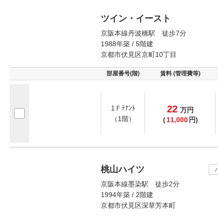
ツイン・イースト
京阪本線丹波橋駅 徒歩7分
1988年築 / 5階建
京都市伏見区京町10丁目
部屋番号(階)
賃料 (管理費等)
22
1Ｆﾃﾅﾝﾄ
万
円
（1階）
(
11,000
円)
桃山ハイツ
京阪本線墨染駅 徒歩2分
1994年築 / 2階建
京都市伏見区深草芳本町