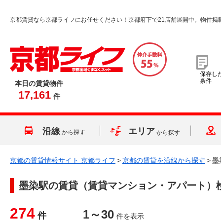
京都賃貸なら京都ライフにお任せください！京都府下で21店舗展開中。物件掲
保存し
条件
本日の賃貸物件
17,161
件
沿線
エリア
から探す
から探す
京都の賃貸情報サイト 京都ライフ
>
京都の賃貸を沿線から探す
>
墨
墨染駅
の賃貸（賃貸マンション・アパート）
274
1～30
件
件を表示