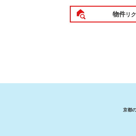
物件
リ
京都