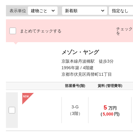
表示単位
チェック
まとめてチェックする
を
メゾン・ヤング
京阪本線丹波橋駅 徒歩3分
1996年築 / 4階建
京都市伏見区両替町11丁目
部屋番号(階)
賃料 (管理費等)
5
3-G
万
円
（3階）
(
5,000
円)