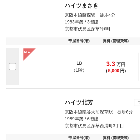
ハイツまさき
京阪本線藤森駅 徒歩4分
1983年築 / 3階建
京都市伏見区深草ｷﾄﾛ町
部屋番号(階)
賃料 (管理費等)
3.3
1B
万
円
（1階）
(
5,000
円)
ハイツ北芳
京阪本線龍谷大前深草駅 徒歩6分
1989年築 / 6階建
京都市伏見区深草西浦町3丁目
部屋番号(階)
賃料 (管理費等)