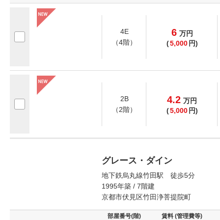
6
4E
万
円
（4階）
(
5,000
円)
4.2
2B
万
円
（2階）
(
5,000
円)
グレース・ダイン
地下鉄烏丸線竹田駅 徒歩5分
1995年築 / 7階建
京都市伏見区竹田浄菩提院町
部屋番号(階)
賃料 (管理費等)