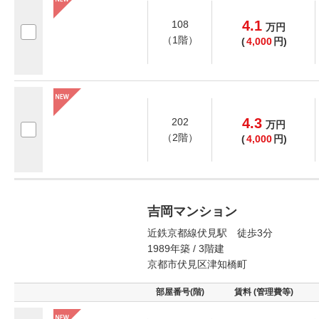
4.1
108
万
円
（1階）
(
4,000
円)
4.3
202
万
円
（2階）
(
4,000
円)
吉岡マンション
近鉄京都線伏見駅 徒歩3分
1989年築 / 3階建
京都市伏見区津知橋町
部屋番号(階)
賃料 (管理費等)