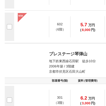
5.7
602
万
円
（6階）
(
8,000
円)
プレステージ琴弾山
地下鉄東西線石田駅 徒歩10分
2006年築 / 3階建
京都市伏見区石田大山町
部屋番号(階)
賃料 (管理費等)
6.2
301
万
円
（3階）
(
3,000
円)