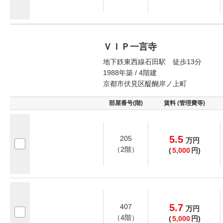
ＶＩＰ一言寺
地下鉄東西線石田駅 徒歩13分
1988年築 / 4階建
京都市伏見区醍醐岸ノ上町
部屋番号(階)
賃料 (管理費等)
5.5
205
万
円
（2階）
(
5,000
円)
5.7
407
万
円
（4階）
(
5,000
円)