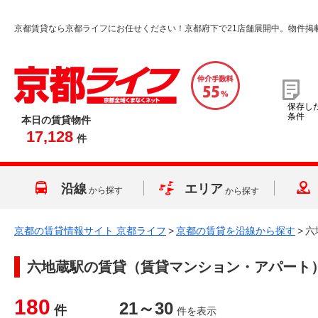
京都賃貸なら京都ライフにお任せください！京都府下で21店舗展開中。物件掲
保存し
条件
本日の賃貸物件
17,128
件
沿線
エリア
から探す
から探す
京都の賃貸情報サイト 京都ライフ
>
京都の賃貸を沿線から探す
>
六
六地蔵駅
の賃貸（賃貸マンション・アパート
180
21～30
件
件を表示