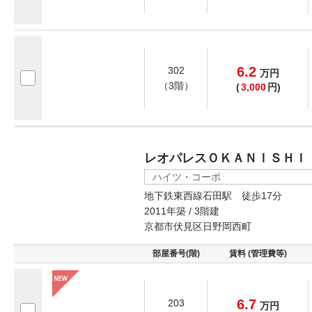
6.2
302
万
円
（3階）
(
3,000
円)
レオパレスＯＫＡＮＩＳＨＩ
ハイツ・コーポ
地下鉄東西線石田駅 徒歩17分
2011年築 / 3階建
京都市伏見区日野岡西町
部屋番号(階)
賃料 (管理費等)
6.7
203
万
円