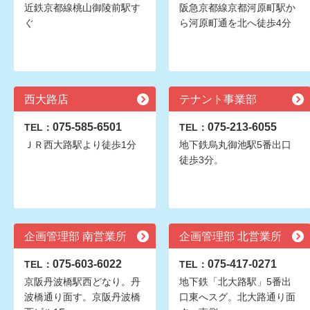
近鉄京都線桃山御陵前駅す
阪急京都線京都河原町駅か
ぐ
ら河原町通を北へ徒歩4分
西大路店
テナント事業部
075-585-6501
075-213-6055
TEL：
TEL：
ＪＲ西大路駅より徒歩1分
地下鉄烏丸御池駅5番出口
徒歩3分。
企画管理部 南営業所
企画管理部 北営業所
075-603-6022
075-417-0271
TEL：
TEL：
京阪丹波橋駅西どなり。丹
地下鉄「北大路駅」5番出
波橋通り面す。京阪丹波橋
口東へスグ。北大路通り面