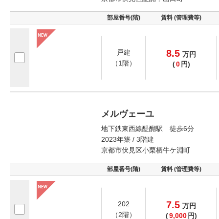
部屋番号(階)
賃料 (管理費等)
8.5
戸建
万
円
（1階）
(
0
円)
メルヴェーユ
地下鉄東西線醍醐駅 徒歩6分
2023年築 / 3階建
京都市伏見区小栗栖牛ケ淵町
部屋番号(階)
賃料 (管理費等)
7.5
202
万
円
（2階）
(
9,000
円)