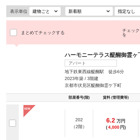
表示単位
チェック
まとめてチェックする
を
ハーモニーテラス醍醐御霊ヶ
アパート
地下鉄東西線醍醐駅 徒歩6分
2023年築 / 3階建
京都市伏見区醍醐御霊ケ下町
部屋番号(階)
賃料 (管理費等)
6.2
202
万
円
（2階）
(
4,000
円)