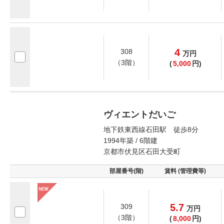
4
308
万
円
（3階）
(
5,000
円)
ヴィエントだいご
地下鉄東西線石田駅 徒歩8分
1994年築 / 6階建
京都市伏見区石田大受町
部屋番号(階)
賃料 (管理費等)
5.7
309
万
円
（3階）
(
8,000
円)