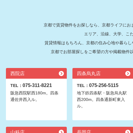
京都で賃貸物件をお探しなら、京都ライフにおま
エリア、沿線、大学、こ
賃貸情報はもちろん、京都の住み心地や暮らし
京都でお部屋探しをご希望の方や掲載物件
西院店
四条烏丸店
075-311-8221
075-256-5115
TEL：
TEL：
阪急西院駅西180m。四条
地下鉄四条駅・阪急烏丸駅
通佐井西入ル。
西200m。四条通新町東入
ル。
山科店
長岡店