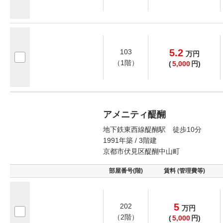
5.2
103
万
円
（1階）
(
5,000
円)
アメニティ醍醐
地下鉄東西線醍醐駅 徒歩10分
1991年築 / 3階建
京都市伏見区醍醐中山町
部屋番号(階)
賃料 (管理費等)
5
202
万
円
（2階）
(
5,000
円)