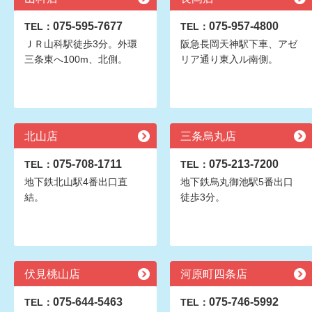
075-595-7677
075-957-4800
TEL：
TEL：
ＪＲ山科駅徒歩3分。外環
阪急長岡天神駅下車、アゼ
三条東へ100m、北側。
リア通り東入ル南側。
北山店
三条烏丸店
075-708-1711
075-213-7200
TEL：
TEL：
地下鉄北山駅4番出口直
地下鉄烏丸御池駅5番出口
結。
徒歩3分。
伏見桃山店
河原町四条店
075-644-5463
075-746-5992
TEL：
TEL：