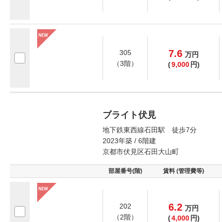
7.6
305
万
円
（3階）
(
9,000
円)
ブライト伏見
地下鉄東西線石田駅 徒歩7分
2023年築 / 6階建
京都市伏見区石田大山町
部屋番号(階)
賃料 (管理費等)
6.2
202
万
円
（2階）
(
4,000
円)