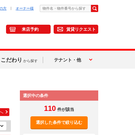
の方
オーナー様
来店予約
賃貸リクエスト
こだわり
テナント・他
から探す
選択中の条件
110
件が該当
へ
選択した条件で絞り込む