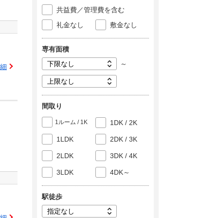
共益費／管理費を含む
礼金なし
敷金なし
専有面積
～
細
間取り
1ルーム / 1K
1DK / 2K
1LDK
2DK / 3K
2LDK
3DK / 4K
3LDK
4DK～
駅徒歩
細