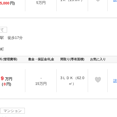
5万円
5,000
円)
建て
駅 徒歩17分
王町
料 (管理費等)
敷金・保証金/礼金
間取り(専有面積)
お気に入り
9
-
3ＬＤＫ（62.0
万
円
詳
15万円
㎡）
(
0
円)
マンション