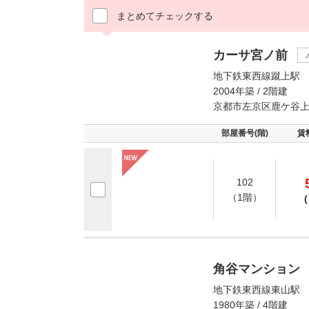
まとめてチェックする
カーサ宮ノ前
地下鉄東西線蹴上駅 
2004年築 / 2階建
京都市左京区鹿ケ谷
部屋番号(階)
賃
102
（1階）
(
角谷マンション
地下鉄東西線東山駅 
1980年築 / 4階建