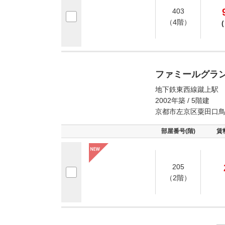
403
（4階）
(
ファミールグラ
地下鉄東西線蹴上駅 
2002年築 / 5階建
京都市左京区粟田口
部屋番号(階)
賃
205
（2階）