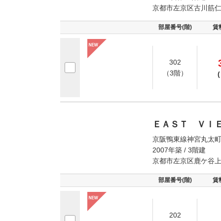
京都市左京区古川筋
部屋番号(階)
賃
302
（3階）
(
ＥＡＳＴ ＶＩ
京阪鴨東線神宮丸太町
2007年築 / 3階建
京都市左京区鹿ケ谷
部屋番号(階)
賃
202