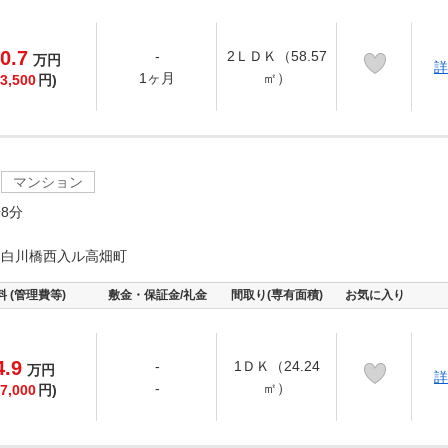
0.7
-
2ＬＤＫ（58.57
万
円
詳
1ヶ月
㎡）
3,500
円)
マンション
8分
通白川橋西入ル高畑町
料 (管理費等)
敷金・保証金/礼金
間取り(専有面積)
お気に入り
4.9
-
1ＤＫ（24.24
万
円
詳
-
㎡）
7,000
円)