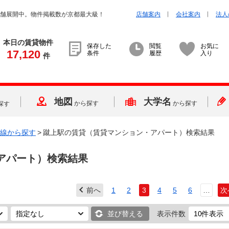
店舗展開中。物件掲載数が京都最大級！
店舗案内
会社案内
法人
本日の賃貸物件
保存した
閲覧
お気に
17,120
条件
履歴
入り
件
地図
大学名
から探す
から探す
探す
線から探す
>
蹴上駅の賃貸（賃貸マンション・アパート）検索結果
アパート）検索結果
前へ
1
2
3
4
5
6
…
次
並び替える
表示件数