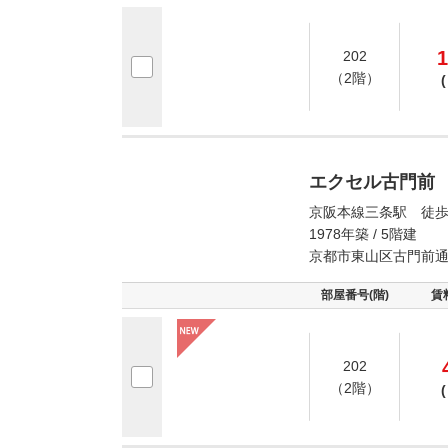
1
202
（2階）
(
エクセル古門前
京阪本線三条駅 徒歩
1978年築 / 5階建
京都市東山区古門前
部屋番号(階)
賃
202
（2階）
(