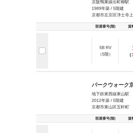
京阪鴨東線出町柳駅 
1989年築 / 5階建
京都市左京区浄土寺
部屋番号(階)
賃
5B RV
（5階）
(
パークウォーク
地下鉄東西線東山駅 
2012年築 / 5階建
京都市東山区五軒町
部屋番号(階)
賃