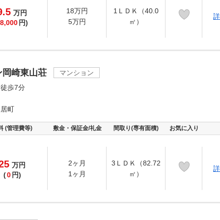
9.5
18万円
1ＬＤＫ（40.0
万
円
詳
5万円
㎡）
8,000
円)
ン岡崎東山荘
マンション
徒歩7分
鳥居町
料 (管理費等)
敷金・保証金/礼金
間取り(専有面積)
お気に入り
25
2ヶ月
3ＬＤＫ（82.72
万
円
詳
1ヶ月
㎡）
(
0
円)