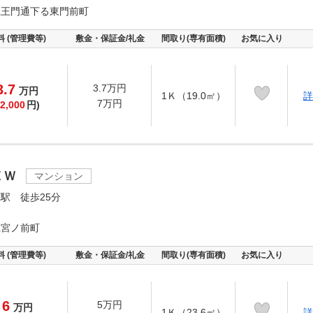
仁王門通下る東門前町
料 (管理費等)
敷金・保証金/礼金
間取り(専有面積)
お気に入り
3.7
3.7万円
万
円
1Ｋ（19.0㎡）
詳
7万円
2,000
円)
ＥＷ
マンション
駅 徒歩25分
上宮ノ前町
料 (管理費等)
敷金・保証金/礼金
間取り(専有面積)
お気に入り
6
5万円
万
円
1Ｋ（23.6㎡）
詳