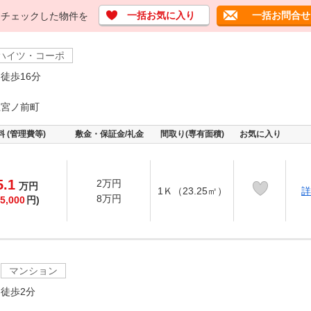
一括お気に入り
一括お問合せ
チェックした物件を
ハイツ・コーポ
徒歩16分
上宮ノ前町
料 (管理費等)
敷金・保証金/礼金
間取り(専有面積)
お気に入り
5.1
2万円
万
円
1Ｋ（23.25㎡）
詳
8万円
5,000
円)
マンション
徒歩2分