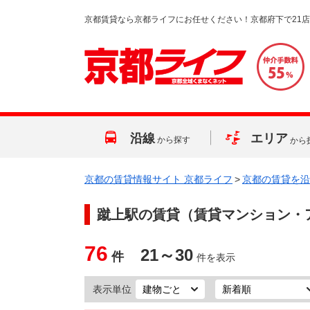
京都賃貸なら京都ライフにお任せください！京都府下で21
沿線
エリア
から探す
から
京都の賃貸情報サイト 京都ライフ
>
京都の賃貸を沿
蹴上駅
の賃貸（賃貸マンション・
76
21～30
件
件を表示
表示単位