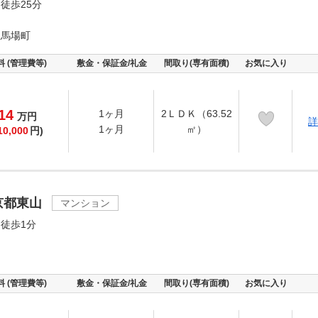
徒歩25分
上馬場町
料 (管理費等)
敷金・保証金/礼金
間取り(専有面積)
お気に入り
14
1ヶ月
2ＬＤＫ（63.52
万
円
詳
1ヶ月
㎡）
10,000
円)
京都東山
マンション
徒歩1分
料 (管理費等)
敷金・保証金/礼金
間取り(専有面積)
お気に入り