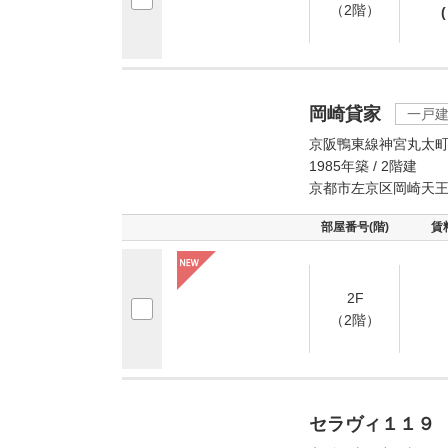
（2階）
(
岡崎貸家
一戸
京阪鴨東線神宮丸太町
1985年築 / 2階建
京都市左京区岡崎天
部屋番号(階)
賃
2F
（2階）
セラヴィ１１９