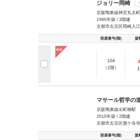
ジョリー岡崎
京阪鴨東線神宮丸太町
1985年築 / 3階建
京都市左京区岡崎入
部屋番号(階)
賃
10A
（1階）
(
マサール哲学の
京阪鴨東線出町柳駅 
2015年築 / 2階建
京都市左京区鹿ケ谷
部屋番号(階)
賃