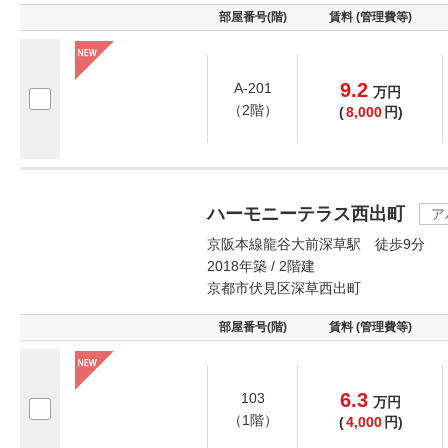
部屋番号(階)
賃料 (管理費等)
9.2
A-201
万
円
（2階）
(
8,000
円)
ハーモニーテラス西出町
ア
京阪本線龍谷大前深草駅 徒歩9分
2018年築 / 2階建
京都市伏見区深草西出町
部屋番号(階)
賃料 (管理費等)
6.3
103
万
円
（1階）
(
4,000
円)