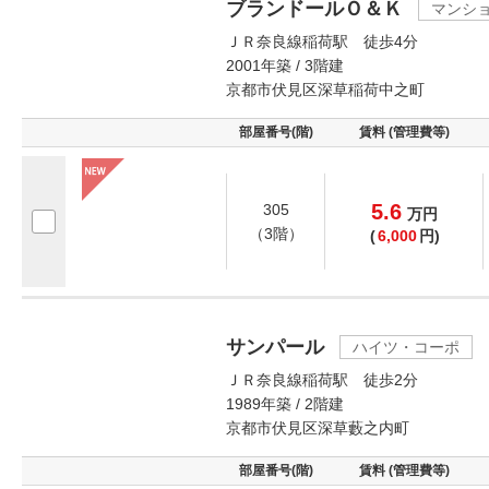
ブランドールＯ＆Ｋ
マンシ
ＪＲ奈良線稲荷駅 徒歩4分
2001年築 / 3階建
京都市伏見区深草稲荷中之町
部屋番号(階)
賃料 (管理費等)
5.6
305
万
円
（3階）
(
6,000
円)
サンパール
ハイツ・コーポ
ＪＲ奈良線稲荷駅 徒歩2分
1989年築 / 2階建
京都市伏見区深草藪之内町
部屋番号(階)
賃料 (管理費等)