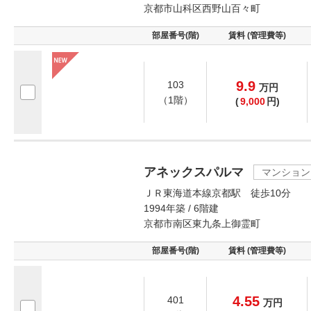
京都市山科区西野山百々町
部屋番号(階)
賃料 (管理費等)
9.9
103
万
円
（1階）
(
9,000
円)
アネックスパルマ
マンション
ＪＲ東海道本線京都駅 徒歩10分
1994年築 / 6階建
京都市南区東九条上御霊町
部屋番号(階)
賃料 (管理費等)
4.55
401
万
円