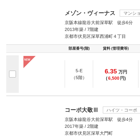
メゾン・ヴィーナス
マンシ
京阪本線龍谷大前深草駅 徒歩6分
2013年築 / 7階建
京都市伏見区深草西浦町４丁目
部屋番号(階)
賃料 (管理費等)
6.35
5-E
万
円
（5階）
(
6,500
円)
コーポ大敬Ⅲ
ハイツ・コーポ
京阪本線龍谷大前深草駅 徒歩4分
2017年築 / 2階建
京都市伏見区深草大門町