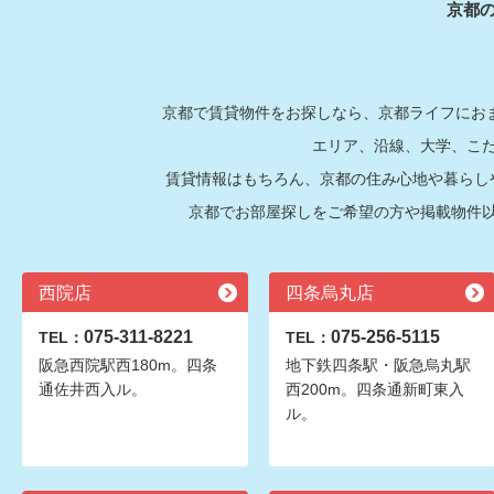
京都
京都で賃貸物件をお探しなら、京都ライフにおま
エリア、沿線、大学、こ
賃貸情報はもちろん、京都の住み心地や暮らし
京都でお部屋探しをご希望の方や掲載物件
西院店
四条烏丸店
075-311-8221
075-256-5115
TEL：
TEL：
阪急西院駅西180m。四条
地下鉄四条駅・阪急烏丸駅
通佐井西入ル。
西200m。四条通新町東入
ル。