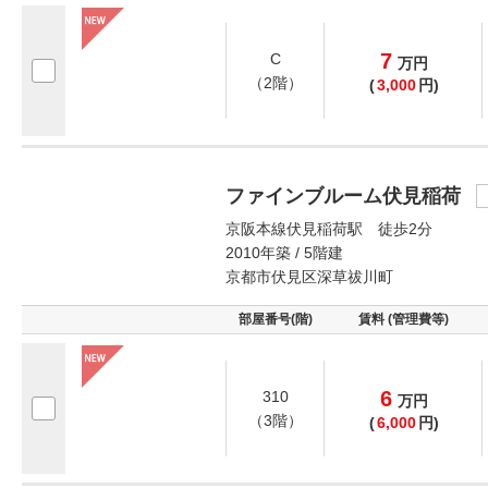
7
C
万
円
（2階）
(
3,000
円)
ファインブルーム伏見稲荷
京阪本線伏見稲荷駅 徒歩2分
2010年築 / 5階建
京都市伏見区深草祓川町
部屋番号(階)
賃料 (管理費等)
6
310
万
円
（3階）
(
6,000
円)