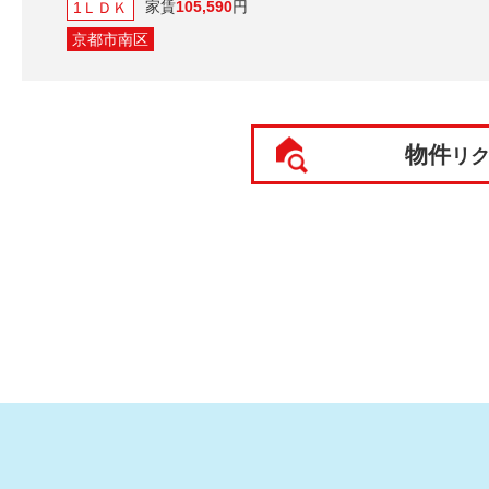
家賃
105,590
円
1ＬＤＫ
京都市南区
物件
リ