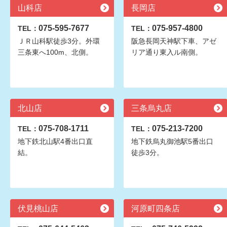
山科店
長岡店
075-595-7677
075-957-4800
TEL：
TEL：
ＪＲ山科駅徒歩3分。外環
阪急長岡天神駅下車、アゼ
三条東へ100m、北側。
リア通り東入ル南側。
北山店
三条烏丸店
075-708-1711
075-213-7200
TEL：
TEL：
地下鉄北山駅4番出口直
地下鉄烏丸御池駅5番出口
結。
徒歩3分。
伏見桃山店
河原町四条店