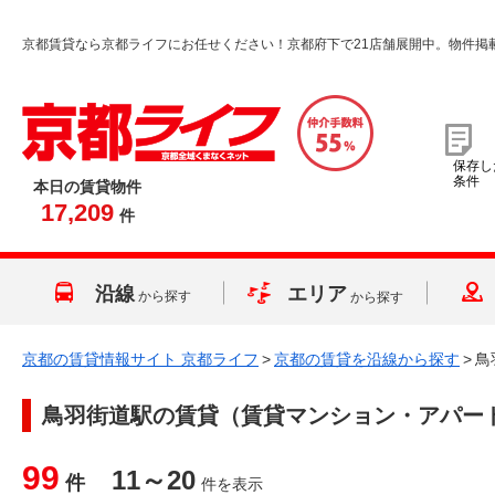
京都賃貸なら京都ライフにお任せください！京都府下で21店舗展開中。物件掲
保存し
条件
本日の賃貸物件
17,209
件
沿線
エリア
から探す
から探す
京都の賃貸情報サイト 京都ライフ
>
京都の賃貸を沿線から探す
>
鳥
鳥羽街道駅
の賃貸（賃貸マンション・アパー
99
11～20
件
件を表示