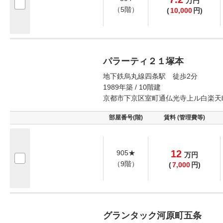
万
円
（5階）
(
10,000
円)
パラーティ２１塚本
地下鉄烏丸線四条駅 徒歩2分
1989年築 / 10階建
京都市下京区室町通仏光寺上ル白楽天
部屋番号(階)
賃料 (管理費等)
12
905★
万
円
（9階）
(
7,000
円)
グランタック河原町五条