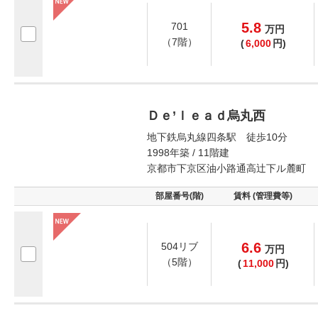
5.8
701
万
円
（7階）
(
6,000
円)
Ｄｅ’ｌｅａｄ烏丸西
地下鉄烏丸線四条駅 徒歩10分
1998年築 / 11階建
京都市下京区油小路通高辻下ル麓町
部屋番号(階)
賃料 (管理費等)
6.6
504リブ
万
円
（5階）
(
11,000
円)