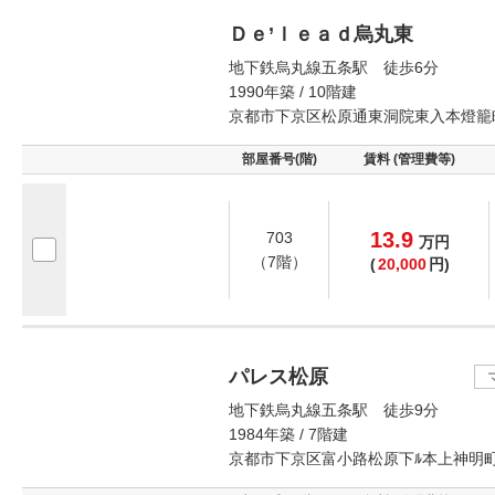
Ｄｅ’ｌｅａｄ烏丸東
地下鉄烏丸線五条駅 徒歩6分
1990年築 / 10階建
京都市下京区松原通東洞院東入本燈籠
部屋番号(階)
賃料 (管理費等)
13.9
703
万
円
（7階）
(
20,000
円)
パレス松原
地下鉄烏丸線五条駅 徒歩9分
1984年築 / 7階建
京都市下京区富小路松原下ﾙ本上神明