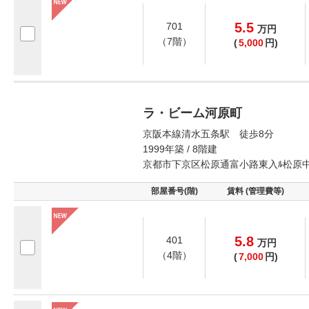
5.5
701
万
円
（7階）
(
5,000
円)
ラ・ビーム河原町
京阪本線清水五条駅 徒歩8分
1999年築 / 8階建
京都市下京区松原通富小路東入ﾙ松原
部屋番号(階)
賃料 (管理費等)
5.8
401
万
円
（4階）
(
7,000
円)