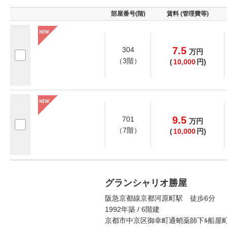
部屋番号(階)
賃料 (管理費等)
7.5
304
万
円
（3階）
(
10,000
円)
9.5
701
万
円
（7階）
(
10,000
円)
グランシャリオ勝屋
阪急京都線京都河原町駅 徒歩6分
1992年築 / 6階建
京都市中京区御幸町通蛸薬師下ﾙ船屋