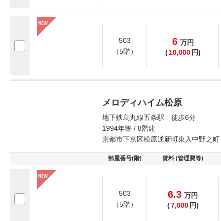
6
503
万
円
（5階）
(
10,000
円)
メロディハイム松原
地下鉄烏丸線五条駅 徒歩6分
1994年築 / 8階建
京都市下京区松原通新町東入中野之町
部屋番号(階)
賃料 (管理費等)
6.3
503
万
円
（5階）
(
7,000
円)