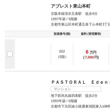
アブレスト東山本町
京阪本線清水五条駅 徒歩4分
1997年築 / 5階建
京都市東山区本町通五条下ル本町3丁
部屋番号(階)
賃料 (管理費等)
6
502
万
円
（5階）
(
7,000
円)
ＰＡＳＴＯＲＡＬ Ｅｄｅｎ
マンション
地下鉄烏丸線四条駅 徒歩2分
1993年築 / 5階建
京都市下京区綾小路通東洞院東入ﾙ神