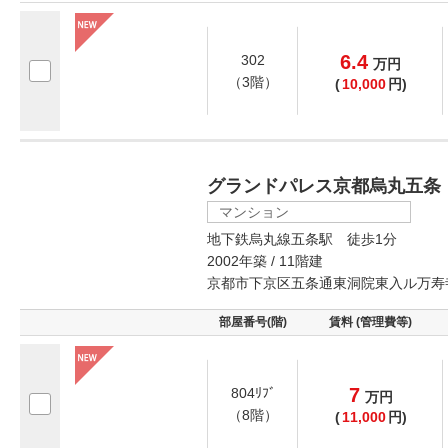
6.4
302
万
円
（3階）
(
10,000
円)
グランドパレス京都烏丸五条
マンション
地下鉄烏丸線五条駅 徒歩1分
2002年築 / 11階建
京都市下京区五条通東洞院東入ル万寿
部屋番号(階)
賃料 (管理費等)
7
804ﾘﾌﾞ
万
円
（8階）
(
11,000
円)