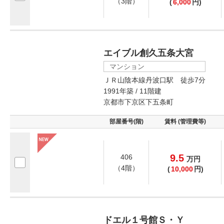
（3階）
(
6,000
円)
エイブル創久五条大宮
マンション
ＪＲ山陰本線丹波口駅 徒歩7分
1991年築 / 11階建
京都市下京区下五条町
部屋番号(階)
賃料 (管理費等)
9.5
406
万
円
（4階）
(
10,000
円)
ドエル１号館Ｓ・Ｙ