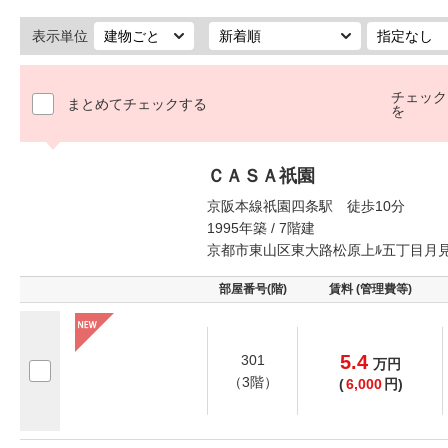
表示単位
チェック
まとめてチェックする
を
ＣＡＳＡ祇園
京阪本線祇園四条駅 徒歩10分
1995年築 / 7階建
京都市東山区東大路松原上ﾙ五丁目月
部屋番号(階)
賃料 (管理費等)
5.4
301
万
円
（3階）
(
6,000
円)