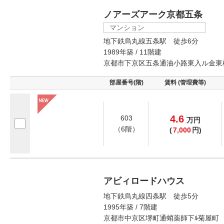
ノアーズアーク京都五条
マンション
地下鉄烏丸線五条駅 徒歩6分
1989年築 / 11階建
京都市下京区五条通油小路東入ル金東
部屋番号(階)
賃料 (管理費等)
4.6
603
万
円
（6階）
(
7,000
円)
アビィロードハウス
地下鉄烏丸線四条駅 徒歩5分
1995年築 / 7階建
京都市中京区堺町通蛸薬師下ﾙ菊屋町