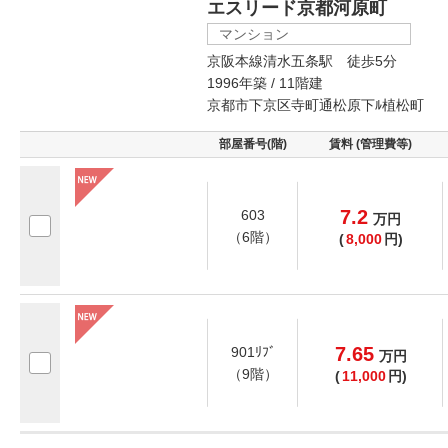
エスリード京都河原町
マンション
京阪本線清水五条駅 徒歩5分
1996年築 / 11階建
京都市下京区寺町通松原下ﾙ植松町
部屋番号(階)
賃料 (管理費等)
7.2
603
万
円
（6階）
(
8,000
円)
7.65
901ﾘﾌﾞ
万
円
（9階）
(
11,000
円)