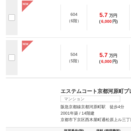
5.7
604
万
円
（6階）
(
6,000
円)
5.7
504
万
円
（5階）
(
6,000
円)
エステムコート京都河原町プ
マンション
阪急京都線京都河原町駅 徒歩4分
2001年築 / 14階建
京都市下京区西木屋町通松原上ル三丁