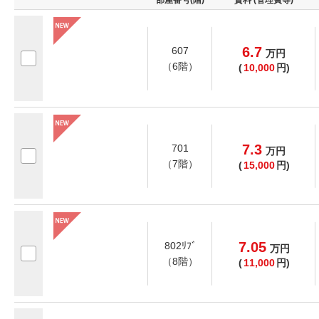
部屋番号(階)
賃料 (管理費等)
6.7
607
万
円
（6階）
(
10,000
円)
7.3
701
万
円
（7階）
(
15,000
円)
7.05
802ﾘﾌﾞ
万
円
（8階）
(
11,000
円)