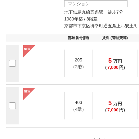
マンション
地下鉄烏丸線五条駅 徒歩7分
1989年築 / 8階建
京都市下京区御幸町通五条上ル安土町
部屋番号(階)
賃料 (管理費等)
5
205
万
円
（2階）
(
7,000
円)
5
403
万
円
（4階）
(
7,000
円)