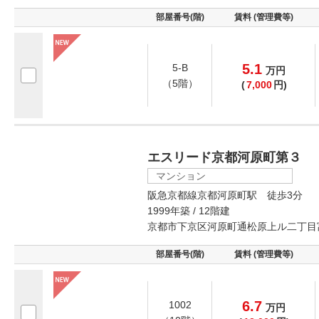
部屋番号(階)
賃料 (管理費等)
5.1
5-B
万
円
（5階）
(
7,000
円)
エスリード京都河原町第３
マンション
阪急京都線京都河原町駅 徒歩3分
1999年築 / 12階建
京都市下京区河原町通松原上ル二丁目
部屋番号(階)
賃料 (管理費等)
6.7
1002
万
円