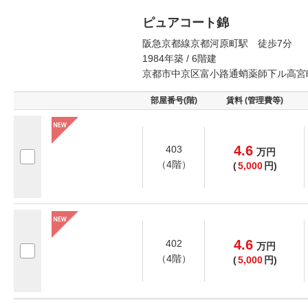
ピュアコート錦
阪急京都線京都河原町駅 徒歩7分
1984年築 / 6階建
京都市中京区富小路通蛸薬師下ル高宮
部屋番号(階)
賃料 (管理費等)
4.6
403
万
円
（4階）
(
5,000
円)
4.6
402
万
円
（4階）
(
5,000
円)