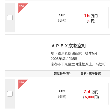
15
502
万
円
（5階）
(
0
円)
ＡＰＥＸ京都室町
地下鉄烏丸線四条駅 徒歩5分
2003年築 / 9階建
京都市下京区室町通松原上ル高辻町
部屋番号(階)
賃料 (管理費等)
7.4
603
万
円
（6階）
(
5,000
円)