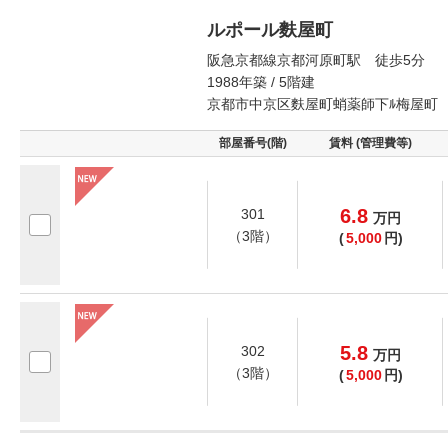
ルポール麩屋町
阪急京都線京都河原町駅 徒歩5分
1988年築 / 5階建
京都市中京区麩屋町蛸薬師下ﾙ梅屋町
部屋番号(階)
賃料 (管理費等)
6.8
301
万
円
（3階）
(
5,000
円)
5.8
302
万
円
（3階）
(
5,000
円)