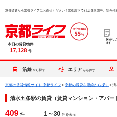
京都賃貸なら京都ライフにお任せください！京都府下で21店舗展開中。物件掲
保存し
条件
本日の賃貸物件
17,128
件
沿線
エリア
から探す
から探す
京都の賃貸情報サイト 京都ライフ
>
京都の賃貸を沿線から探す
>
清
清水五条駅
の賃貸（賃貸マンション・アパー
409
1～30
件
件を表示