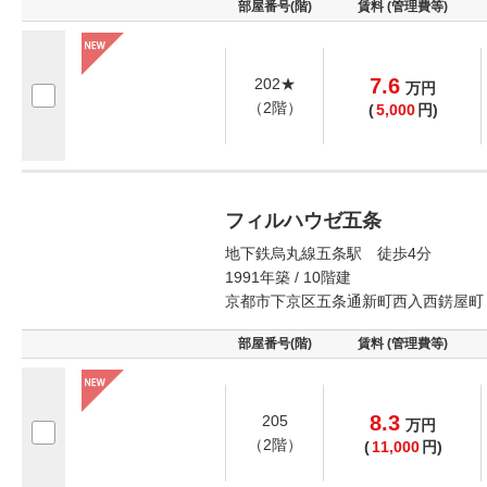
部屋番号(階)
賃料 (管理費等)
7.6
202★
万
円
（2階）
(
5,000
円)
フィルハウゼ五条
地下鉄烏丸線五条駅 徒歩4分
1991年築 / 10階建
京都市下京区五条通新町西入西錺屋町
部屋番号(階)
賃料 (管理費等)
8.3
205
万
円
（2階）
(
11,000
円)