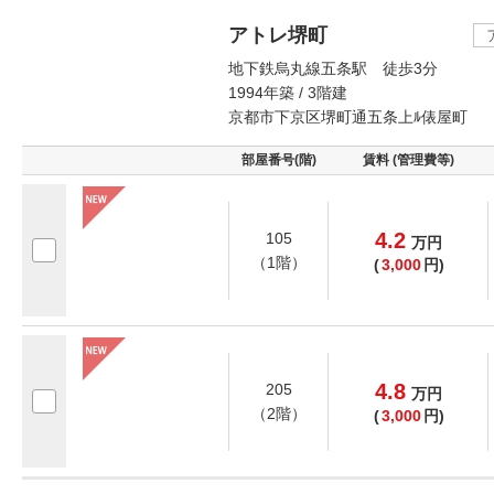
アトレ堺町
地下鉄烏丸線五条駅 徒歩3分
1994年築 / 3階建
京都市下京区堺町通五条上ﾙ俵屋町
部屋番号(階)
賃料 (管理費等)
4.2
105
万
円
（1階）
(
3,000
円)
4.8
205
万
円
（2階）
(
3,000
円)