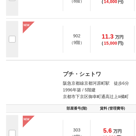
（8階）
(
14,000
円)
11.3
902
万
円
（9階）
(
15,000
円)
プチ・シェトワ
阪急京都線京都河原町駅 徒歩6分
1996年築 / 5階建
京都市下京区御幸町通高辻上ﾙ橘町
部屋番号(階)
賃料 (管理費等)
5.6
303
万
円