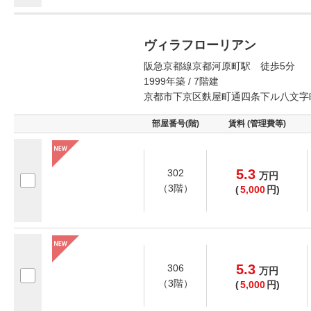
ヴィラフローリアン
阪急京都線京都河原町駅 徒歩5分
1999年築 / 7階建
京都市下京区麩屋町通四条下ル八文字
部屋番号(階)
賃料 (管理費等)
5.3
302
万
円
（3階）
(
5,000
円)
5.3
306
万
円
（3階）
(
5,000
円)