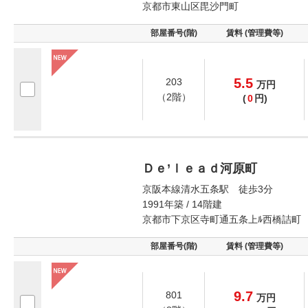
京都市東山区毘沙門町
部屋番号(階)
賃料 (管理費等)
5.5
203
万
円
（2階）
(
0
円)
Ｄｅ’ｌｅａｄ河原町
京阪本線清水五条駅 徒歩3分
1991年築 / 14階建
京都市下京区寺町通五条上ﾙ西橋詰町
部屋番号(階)
賃料 (管理費等)
9.7
801
万
円