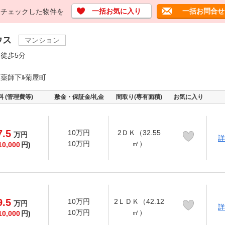
一括お気に入り
一括お問合せ
チェックした物件を
ウス
マンション
徒歩5分
薬師下ﾙ菊屋町
料 (管理費等)
敷金・保証金/礼金
間取り(専有面積)
お気に入り
7.5
10万円
2ＤＫ（32.55
万
円
詳
10万円
㎡）
10,000
円)
9.5
10万円
2ＬＤＫ（42.12
万
円
詳
10万円
㎡）
10,000
円)