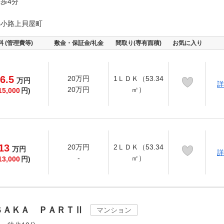
歩4分
錦小路上貝屋町
料 (管理費等)
敷金・保証金/礼金
間取り(専有面積)
お気に入り
6.5
20万円
1ＬＤＫ（53.34
万
円
詳
20万円
㎡）
15,000
円)
13
20万円
2ＬＤＫ（53.34
万
円
詳
-
㎡）
13,000
円)
ＳＡＫＡ ＰＡＲＴⅡ
マンション