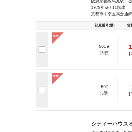
阪急京都線烏丸駅 徒
1979年築 / 11階建
京都市中京区高倉通
部屋番号(階)
賃
1
501★
（5階）
(
507
（5階）
(
シティーハウス