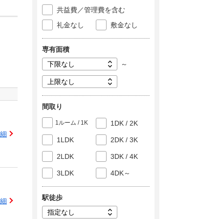
共益費／管理費を含む
礼金なし
敷金なし
専有面積
～
間取り
1ルーム / 1K
1DK / 2K
細
1LDK
2DK / 3K
2LDK
3DK / 4K
3LDK
4DK～
駅徒歩
細