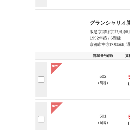
グランシャリオ
阪急京都線京都河原町
1992年築 / 6階建
京都市中京区御幸町通
部屋番号(階)
賃
502
（5階）
(
501
（5階）
(