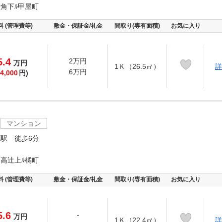
角下ﾙ甲屋町
料 (管理費等)
敷金・保証金/礼金
間取り(専有面積)
お気に入り
5.4
2万円
万
円
1Ｋ（26.5㎡）
詳
6万円
4,000
円)
マンション
駅 徒歩6分
高辻上ﾙ橘町
料 (管理費等)
敷金・保証金/礼金
間取り(専有面積)
お気に入り
5.6
-
万
円
1Ｋ（22.4㎡）
詳