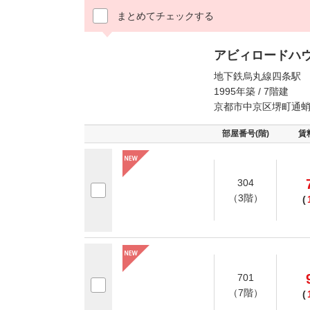
まとめてチェックする
アビィロードハ
地下鉄烏丸線四条駅 
1995年築 / 7階建
京都市中京区堺町通蛸
部屋番号(階)
賃
304
（3階）
(
701
（7階）
(