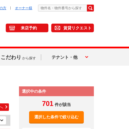
の方
オーナー様
来店予約
賃貸リクエスト
こだわり
テナント・他
から探す
選択中の条件
701
件が該当
へ
選択した条件で絞り込む