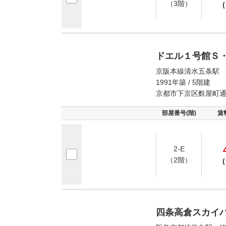
（3階）
(
ドエル１号館Ｓ
京阪本線清水五条駅 
1991年築 / 5階建
京都市下京区麩屋町
部屋番号(階)
賃
2-E
（2階）
(
四条高倉スカイ