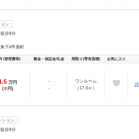
ション
徒歩8分
角下ﾙ甲屋町
料 (管理費等)
敷金・保証金/礼金
間取り(専有面積)
お気に入り
4.5
-
ワンルーム
万
円
詳
-
（17.0㎡）
(
0
円)
ンション
徒歩8分