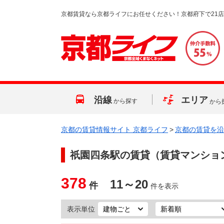
京都賃貸なら京都ライフにお任せください！京都府下で21
沿線
エリア
から探す
から
京都の賃貸情報サイト 京都ライフ
>
京都の賃貸を沿
祇園四条駅
の賃貸（賃貸マンショ
378
11～20
件
件を表示
表示単位