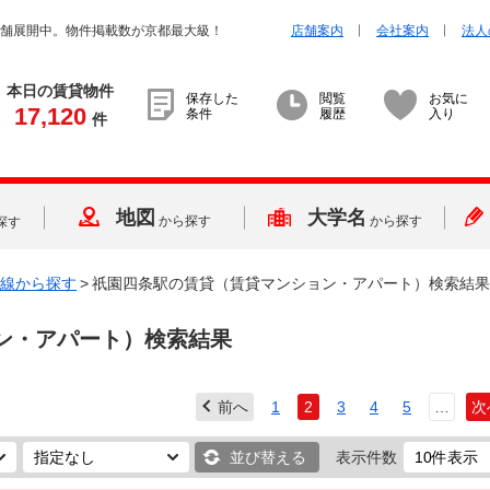
店舗展開中。物件掲載数が京都最大級！
店舗案内
会社案内
法人
本日の賃貸物件
保存した
閲覧
お気に
17,120
条件
履歴
入り
件
地図
大学名
から探す
から探す
探す
線から探す
>
祇園四条駅の賃貸（賃貸マンション・アパート）検索結果
ン・アパート）検索結果
前へ
1
2
3
4
5
…
次
並び替える
表示件数