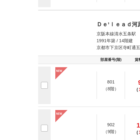
Ｄｅ’ｌｅａｄ河
京阪本線清水五条駅 
1991年築 / 14階建
京都市下京区寺町通五
部屋番号(階)
賃
801
（8階）
(
1
902
（9階）
(