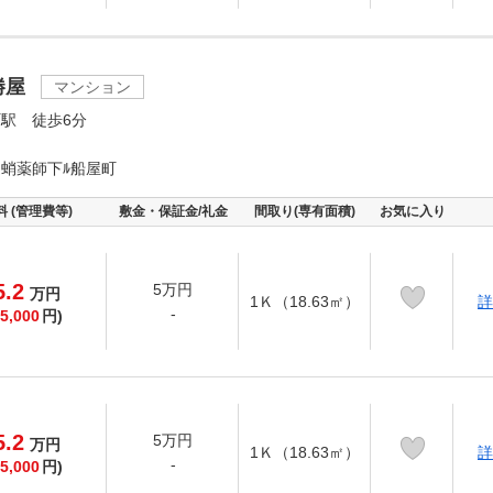
勝屋
マンション
駅 徒歩6分
蛸薬師下ﾙ船屋町
料 (管理費等)
敷金・保証金/礼金
間取り(専有面積)
お気に入り
5.2
5万円
万
円
1Ｋ（18.63㎡）
詳
-
5,000
円)
5.2
5万円
万
円
1Ｋ（18.63㎡）
詳
-
5,000
円)