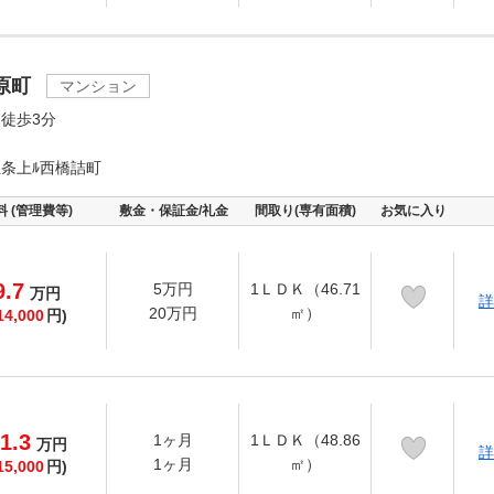
原町
マンション
徒歩3分
条上ﾙ西橋詰町
料 (管理費等)
敷金・保証金/礼金
間取り(専有面積)
お気に入り
9.7
5万円
1ＬＤＫ（46.71
万
円
詳
20万円
㎡）
14,000
円)
1.3
1ヶ月
1ＬＤＫ（48.86
万
円
詳
1ヶ月
㎡）
15,000
円)