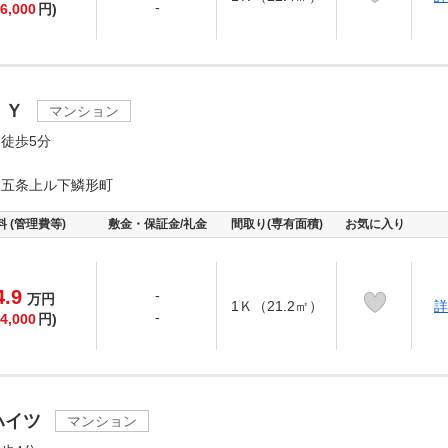
-
6,000
円)
・Ｙ
マンション
徒歩5分
通五条上ル下鱗形町
料 (管理費等)
敷金・保証金/礼金
間取り(専有面積)
お気に入り
4.9
-
万
円
1Ｋ（21.2㎡）
詳
-
4,000
円)
ハイツ
マンション