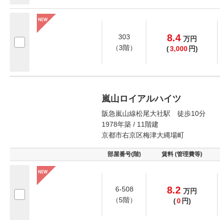
8.4
303
万
円
（3階）
(
3,000
円)
嵐山ロイアルハイツ
阪急嵐山線松尾大社駅 徒歩10分
1978年築 / 11階建
京都市右京区梅津大縄場町
部屋番号(階)
賃料 (管理費等)
8.2
6-508
万
円
（5階）
(
0
円)