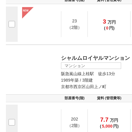
3
23
万
円
（2階）
(
0
円)
シャルムロイヤルマンション
マンション
阪急嵐山線上桂駅 徒歩13分
1989年築 / 3階建
京都市西京区山田上ノ町
部屋番号(階)
賃料 (管理費等)
7.7
202
万
円
（2階）
(
5,000
円)