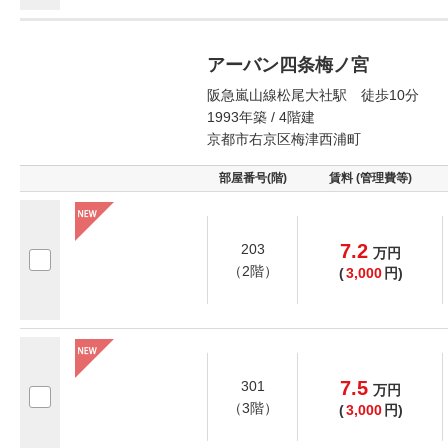
アーバン四条梅ノ宮
阪急嵐山線松尾大社駅 徒歩10分
1993年築 / 4階建
京都市右京区梅津西浦町
部屋番号(階)
賃料 (管理費等)
7.2
203
万
円
（2階）
(
3,000
円)
7.5
301
万
円
（3階）
(
3,000
円)