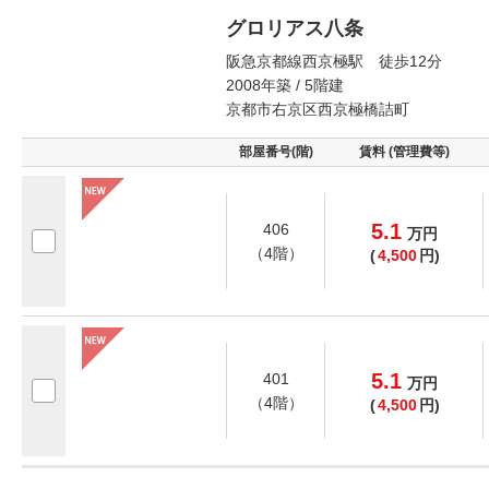
グロリアス八条
阪急京都線西京極駅 徒歩12分
2008年築 / 5階建
京都市右京区西京極橋詰町
部屋番号(階)
賃料 (管理費等)
5.1
406
万
円
（4階）
(
4,500
円)
5.1
401
万
円
（4階）
(
4,500
円)