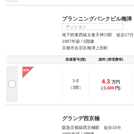
プランニングバンクビル梅津
マンション
地下鉄東西線太秦天神川駅 徒歩17分
1987年築 / 5階建
京都市右京区梅津上田町
部屋番号(階)
賃料 (管理費等)
4.3
3-E
万
円
（3階）
(
3,000
円)
グランデ西京極
阪急京都線西京極駅 徒歩10分