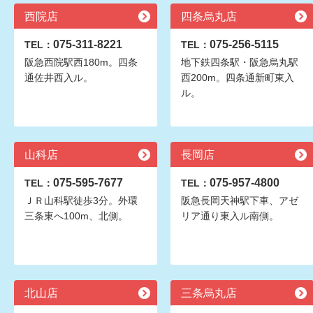
西院店
四条烏丸店
075-311-8221
075-256-5115
TEL：
TEL：
阪急西院駅西180m。四条
地下鉄四条駅・阪急烏丸駅
通佐井西入ル。
西200m。四条通新町東入
ル。
山科店
長岡店
075-595-7677
075-957-4800
TEL：
TEL：
ＪＲ山科駅徒歩3分。外環
阪急長岡天神駅下車、アゼ
三条東へ100m、北側。
リア通り東入ル南側。
北山店
三条烏丸店