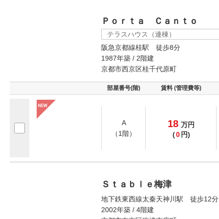
Ｐｏｒｔａ Ｃａｎｔｏ
テラスハウス（連棟）
阪急京都線桂駅 徒歩8分
1987年築 / 2階建
京都市西京区桂千代原町
部屋番号(階)
賃料 (管理費等)
18
A
万
円
（1階）
(
0
円)
Ｓｔａｂｌｅ梅津
地下鉄東西線太秦天神川駅 徒歩12分
2002年築 / 4階建