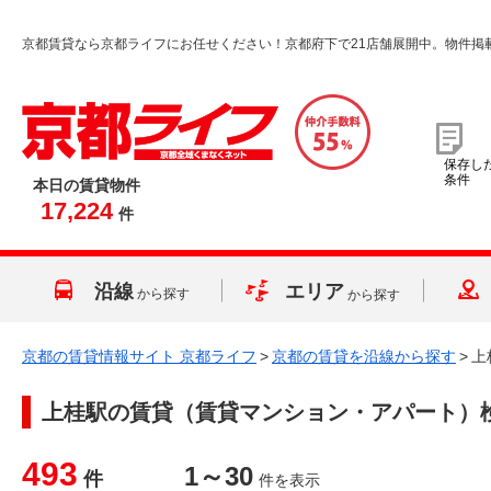
京都賃貸なら京都ライフにお任せください！京都府下で21店舗展開中。物件掲
保存し
条件
本日の賃貸物件
17,224
件
沿線
エリア
から探す
から探す
京都の賃貸情報サイト 京都ライフ
>
京都の賃貸を沿線から探す
>
上
上桂駅
の賃貸（賃貸マンション・アパート）
493
1～30
件
件を表示