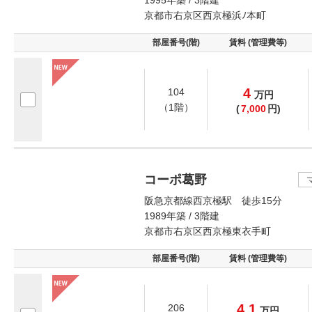
1995年築 / 3階建
京都市右京区西京極浜ﾉ本町
部屋番号(階)
賃料 (管理費等)
4
104
万
円
（1階）
(
7,000
円)
コーポ葛野
阪急京都線西京極駅 徒歩15分
1989年築 / 3階建
京都市右京区西京極東衣手町
部屋番号(階)
賃料 (管理費等)
4.1
206
万
円