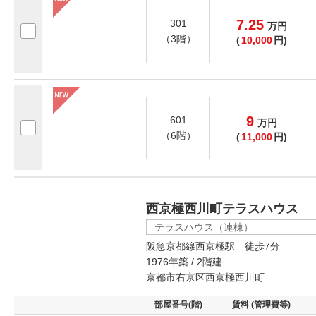
7.25
301
万
円
（3階）
(
10,000
円)
9
601
万
円
（6階）
(
11,000
円)
西京極西川町テラスハウス
テラスハウス（連棟）
阪急京都線西京極駅 徒歩7分
1976年築 / 2階建
京都市右京区西京極西川町
部屋番号(階)
賃料 (管理費等)