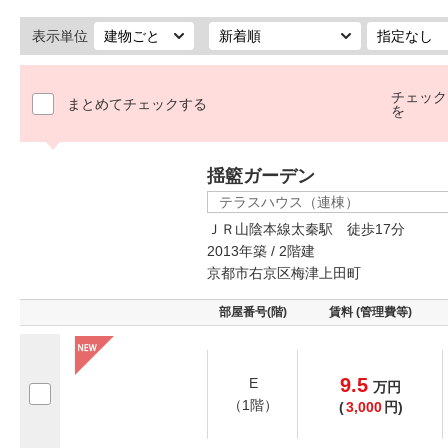
表示単位
チェック
まとめてチェックする
を
揺籃ガーデン
テラスハウス（連棟）
ＪＲ山陰本線太秦駅 徒歩17分
2013年築 / 2階建
京都市右京区梅津上田町
部屋番号(階)
賃料 (管理費等)
9.5
E
万
円
（1階）
(
3,000
円)