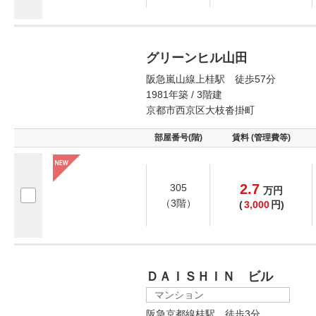
グリーンヒル山田
阪急嵐山線上桂駅 徒歩57分
1981年築 / 3階建
京都市西京区大枝沓掛町
部屋番号(階)
賃料 (管理費等)
2.7
305
万
円
（3階）
(
3,000
円)
ＤＡＩＳＨＩＮ ビル
マンション
阪急京都線桂駅 徒歩3分