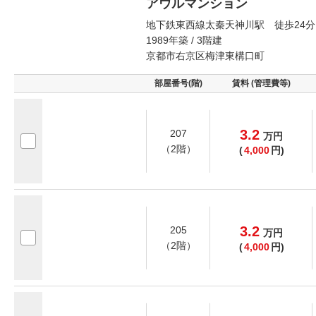
アウルマンション
地下鉄東西線太秦天神川駅 徒歩24分
1989年築 / 3階建
京都市右京区梅津東構口町
部屋番号(階)
賃料 (管理費等)
3.2
207
万
円
（2階）
(
4,000
円)
3.2
205
万
円
（2階）
(
4,000
円)