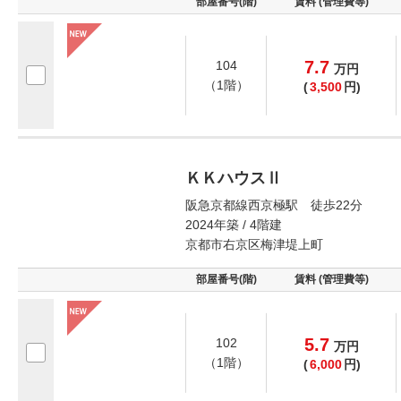
部屋番号(階)
賃料 (管理費等)
7.7
104
万
円
（1階）
(
3,500
円)
ＫＫハウスⅡ
阪急京都線西京極駅 徒歩22分
2024年築 / 4階建
京都市右京区梅津堤上町
部屋番号(階)
賃料 (管理費等)
5.7
102
万
円
（1階）
(
6,000
円)