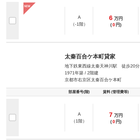
6
A
万
円
（-1階）
(
0
円)
太秦百合ケ本町貸家
地下鉄東西線太秦天神川駅 徒歩20分
1971年築 / 2階建
京都市右京区太秦百合ケ本町
部屋番号(階)
賃料 (管理費等)
7
A
万
円
（1階）
(
0
円)