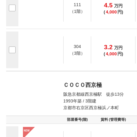
4.5
111
万
円
（1階）
(
4,000
円)
3.2
304
万
円
（3階）
(
4,000
円)
ＣＯＣＯ西京極
阪急京都線西京極駅 徒歩13分
1993年築 / 3階建
京都市右京区西京極浜ノ本町
部屋番号(階)
賃料 (管理費等)