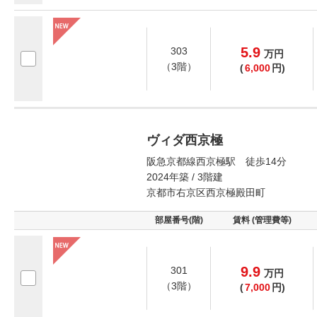
5.9
303
万
円
（3階）
(
6,000
円)
ヴィダ西京極
阪急京都線西京極駅 徒歩14分
2024年築 / 3階建
京都市右京区西京極殿田町
部屋番号(階)
賃料 (管理費等)
9.9
301
万
円
（3階）
(
7,000
円)