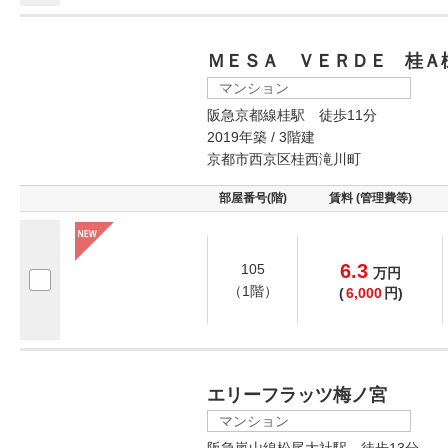
ＭＥＳＡ ＶＥＲＤＥ 桂Ａ
マンション
阪急京都線桂駅 徒歩11分
2019年築 / 3階建
京都市西京区桂西滝川町
部屋番号(階)
賃料 (管理費等)
6.3
105
万
円
（1階）
(
6,000
円)
エリーフラッツ梅ノ宮
マンション
阪急嵐山線松尾大社駅 徒歩13分