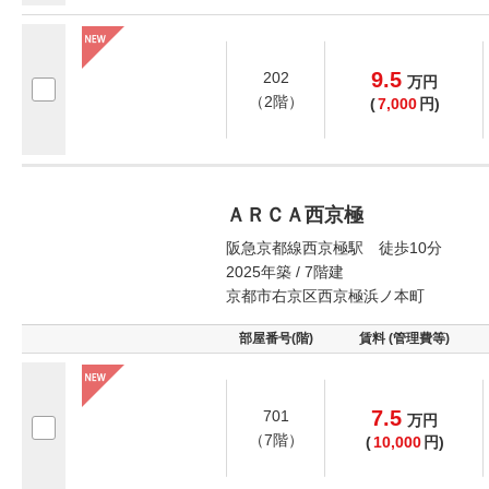
9.5
202
万
円
（2階）
(
7,000
円)
ＡＲＣＡ西京極
阪急京都線西京極駅 徒歩10分
2025年築 / 7階建
京都市右京区西京極浜ノ本町
部屋番号(階)
賃料 (管理費等)
7.5
701
万
円
（7階）
(
10,000
円)