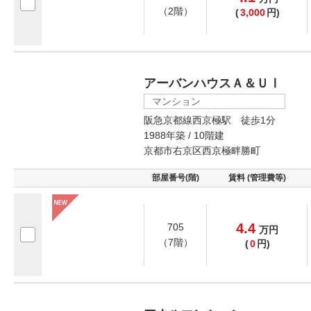
（2階）
(
3,000
円)
アーバンハウスＡ＆ＵⅠ
マンション
阪急京都線西京極駅 徒歩1分
1988年築 / 10階建
京都市右京区西京極畔勝町
部屋番号(階)
賃料 (管理費等)
4.4
705
万
円
（7階）
(
0
円)