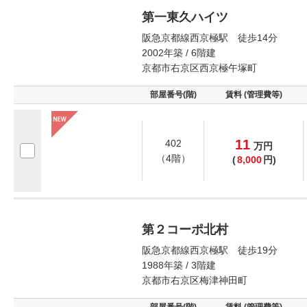
第一東久ハイツ
阪急京都線西京極駅 徒歩14分
2002年築 / 6階建
京都市右京区西京極午塚町
部屋番号(階)
賃料 (管理費等)
11
402
万
円
（4階）
(
8,000
円)
第２コーポ北村
阪急京都線西京極駅 徒歩19分
1988年築 / 3階建
京都市右京区梅津神田町
部屋番号(階)
賃料 (管理費等)