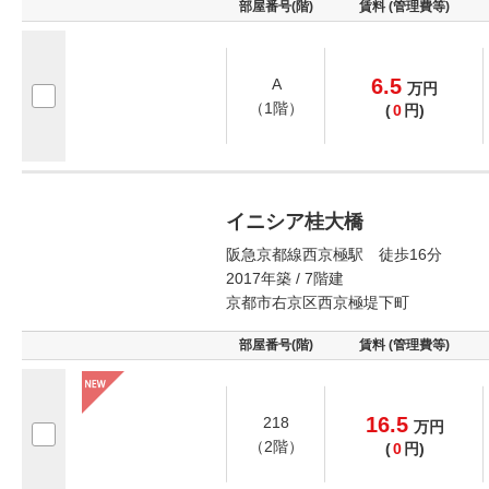
部屋番号(階)
賃料 (管理費等)
6.5
A
万
円
（1階）
(
0
円)
イニシア桂大橋
阪急京都線西京極駅 徒歩16分
2017年築 / 7階建
京都市右京区西京極堤下町
部屋番号(階)
賃料 (管理費等)
16.5
218
万
円
（2階）
(
0
円)