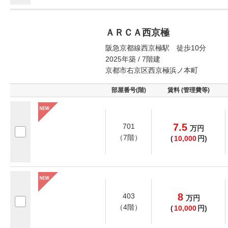
ＡＲＣＡ西京極
阪急京都線西京極駅 徒歩10分
2025年築 / 7階建
京都市右京区西京極浜ノ本町
部屋番号(階)
賃料 (管理費等)
7.5
701
万
円
（7階）
(
10,000
円)
8
403
万
円
（4階）
(
10,000
円)