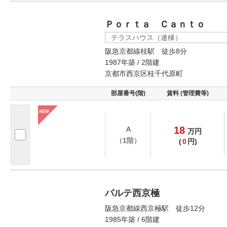
Ｐｏｒｔａ Ｃａｎｔｏ
テラスハウス（連棟）
阪急京都線桂駅 徒歩8分
1987年築 / 2階建
京都市西京区桂千代原町
部屋番号(階)
賃料 (管理費等)
18
A
万
円
（1階）
(
0
円)
パルテ西京極
阪急京都線西京極駅 徒歩12分
1985年築 / 6階建