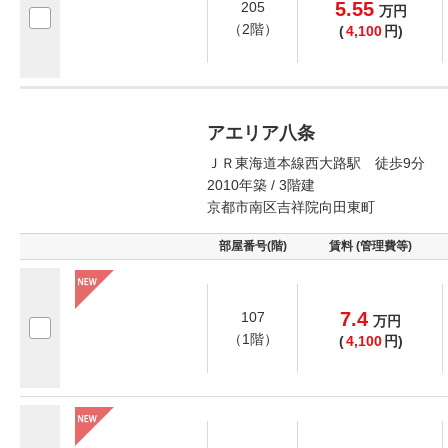
5.55
205
万
円
（2階）
(
4,100
円)
アエリア八条
ＪＲ東海道本線西大路駅 徒歩9分
2010年築 / 3階建
京都市南区吉祥院向田東町
部屋番号(階)
賃料 (管理費等)
7.4
107
万
円
（1階）
(
4,100
円)