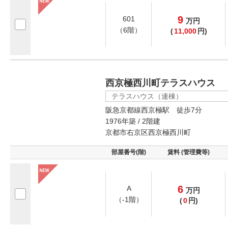
9
601
万
円
（6階）
(
11,000
円)
西京極西川町テラスハウス
テラスハウス（連棟）
阪急京都線西京極駅 徒歩7分
1976年築 / 2階建
京都市右京区西京極西川町
部屋番号(階)
賃料 (管理費等)
6
A
万
円
（-1階）
(
0
円)