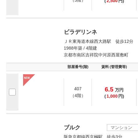
（3階）
(
2,500
円)
ビラデリンネ
ＪＲ東海道本線西大路駅 徒歩12分
1988年築 / 4階建
京都市南区吉祥院中河原西屋敷町
部屋番号(階)
賃料 (管理費等)
6.5
407
万
円
（4階）
(
1,000
円)
ブルク
マンション
阪急京都線西京極駅 徒歩3分