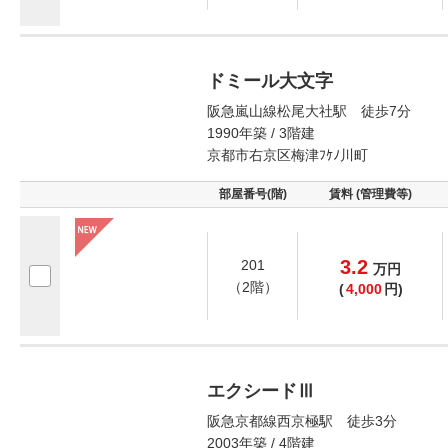
ドミール大文字
阪急嵐山線松尾大社駅 徒歩7分
1990年築 / 3階建
京都市右京区梅津ﾌｹﾉ川町
部屋番号(階)
賃料 (管理費等)
3.2
201
万
円
（2階）
(
4,000
円)
エクシードⅢ
阪急京都線西京極駅 徒歩3分
2003年築 / 4階建