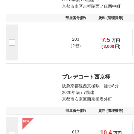
京都市南区吉祥院西ノ庄西中町
部屋番号(階)
賃料 (管理費等)
7.5
203
万
円
（2階）
(
3,000
円)
プレデコート西京極
阪急京都線西京極駅 徒歩8分
2020年築 / 7階建
京都市右京区西京極堤外町
部屋番号(階)
賃料 (管理費等)
10.4
613
万
円