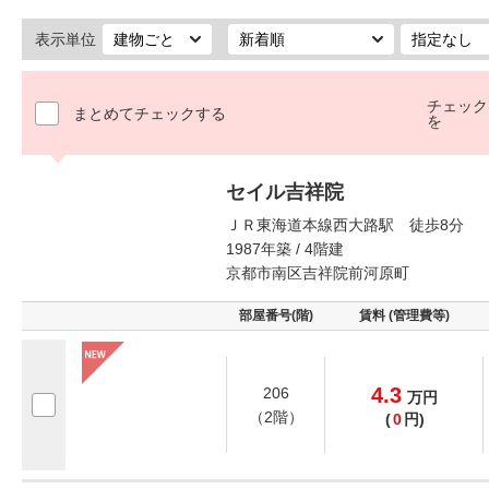
表示単位
チェック
まとめてチェックする
を
セイル吉祥院
ＪＲ東海道本線西大路駅 徒歩8分
1987年築 / 4階建
京都市南区吉祥院前河原町
部屋番号(階)
賃料 (管理費等)
4.3
206
万
円
（2階）
(
0
円)