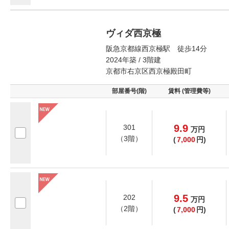
ヴィダ西京極
阪急京都線西京極駅 徒歩14分
2024年築 / 3階建
京都市右京区西京極殿田町
部屋番号(階)
賃料 (管理費等)
9.9
301
万
円
（3階）
(
7,000
円)
9.5
202
万
円
（2階）
(
7,000
円)