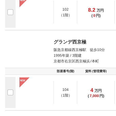
8.2
102
万
円
（1階）
(
0
円)
グランデ西京極
阪急京都線西京極駅 徒歩10分
1995年築 / 3階建
京都市右京区西京極浜ﾉ本町
部屋番号(階)
賃料 (管理費等)
4
104
万
円
（1階）
(
7,000
円)