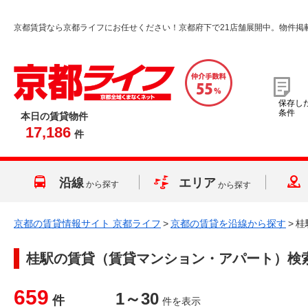
京都賃貸なら京都ライフにお任せください！京都府下で21店舗展開中。物件掲
保存し
条件
本日の賃貸物件
17,186
件
沿線
エリア
から探す
から探す
京都の賃貸情報サイト 京都ライフ
>
京都の賃貸を沿線から探す
>
桂
桂駅
の賃貸（賃貸マンション・アパート）検
659
1～30
件
件を表示