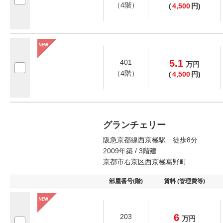
（4階）
(
4,500
円)
5.1
401
万
円
（4階）
(
4,500
円)
グランチェリー
阪急京都線西京極駅 徒歩8分
2009年築 / 3階建
京都市右京区西京極葛野町
部屋番号(階)
賃料 (管理費等)
6
203
万
円