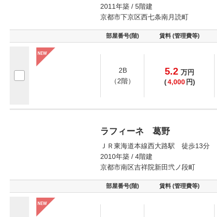
2011年築 / 5階建
京都市下京区西七条南月読町
部屋番号(階)
賃料 (管理費等)
5.2
2B
万
円
（2階）
(
4,000
円)
ラフィーネ 葛野
ＪＲ東海道本線西大路駅 徒歩13分
2010年築 / 4階建
京都市南区吉祥院新田弐ノ段町
部屋番号(階)
賃料 (管理費等)