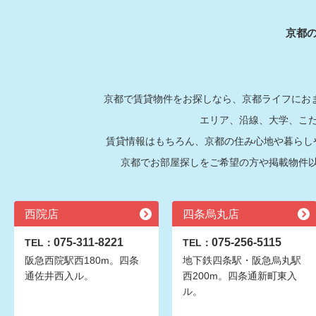
京都
京都で賃貸物件をお探しなら、京都ライフにおま
エリア、沿線、大学、こ
賃貸情報はもちろん、京都の住み心地や暮らし
京都でお部屋探しをご希望の方や掲載物件
西院店
四条烏丸店
075-311-8221
075-256-5115
TEL：
TEL：
阪急西院駅西180m。四条
地下鉄四条駅・阪急烏丸駅
通佐井西入ル。
西200m。四条通新町東入
ル。