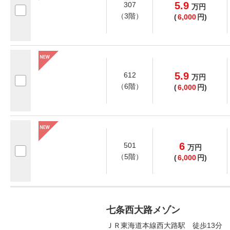
5.9
307
万
円
（3階）
(
6,000
円)
5.9
612
万
円
（6階）
(
6,000
円)
6
501
万
円
（5階）
(
6,000
円)
七条西大路メゾン
ＪＲ東海道本線西大路駅 徒歩13分