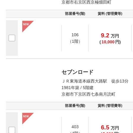
京都市右京区西京極畑田町
部屋番号(階)
賃料 (管理費等)
9.2
106
万
円
（1階）
(
10,000
円)
セブンロード
ＪＲ東海道本線西大路駅 徒歩13分
1981年築 / 5階建
京都市下京区西七条南月読町
部屋番号(階)
賃料 (管理費等)
6.5
403
万
円