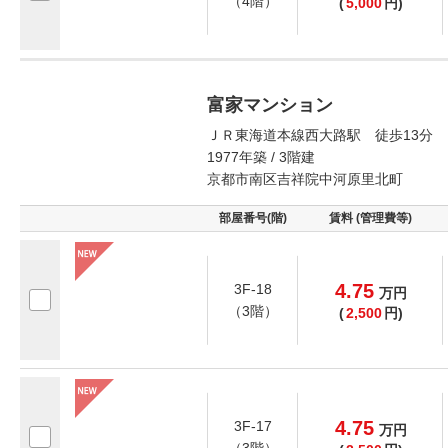
（4階）
(
5,000
円)
富家マンション
ＪＲ東海道本線西大路駅 徒歩13分
1977年築 / 3階建
京都市南区吉祥院中河原里北町
部屋番号(階)
賃料 (管理費等)
4.75
3F-18
万
円
（3階）
(
2,500
円)
4.75
3F-17
万
円