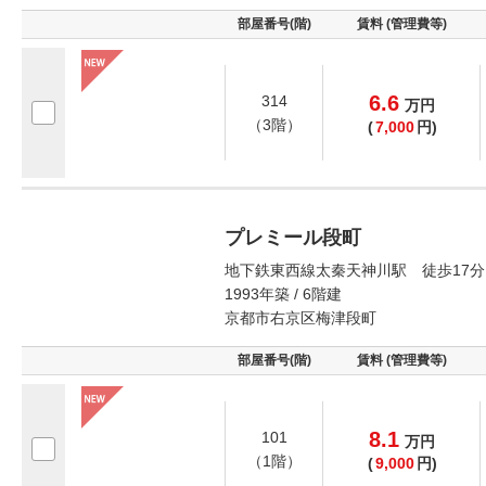
部屋番号(階)
賃料 (管理費等)
6.6
314
万
円
（3階）
(
7,000
円)
プレミール段町
地下鉄東西線太秦天神川駅 徒歩17分
1993年築 / 6階建
京都市右京区梅津段町
部屋番号(階)
賃料 (管理費等)
8.1
101
万
円
（1階）
(
9,000
円)