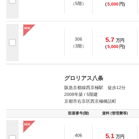
（5階）
(
5,000
円)
5.7
306
万
円
（3階）
(
5,000
円)
グロリアス八条
阪急京都線西京極駅 徒歩12分
2008年築 / 5階建
京都市右京区西京極橋詰町
部屋番号(階)
賃料 (管理費等)
5.1
406
万
円