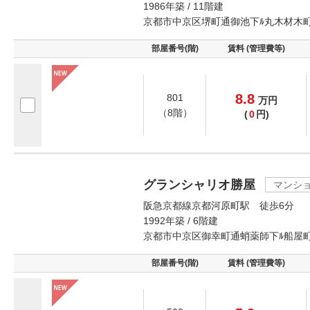
1986年築 / 11階建
京都市中京区堺町通御池下ﾙ丸木材木
部屋番号(階)
賃料 (管理費等)
8.8
801
万
円
（8階）
(
0
円)
グランシャリオ勝屋
マンシ
阪急京都線京都河原町駅 徒歩6分
1992年築 / 6階建
京都市中京区御幸町通蛸薬師下ﾙ船屋
部屋番号(階)
賃料 (管理費等)