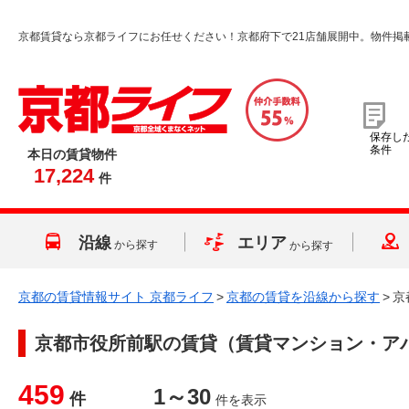
京都賃貸なら京都ライフにお任せください！京都府下で21店舗展開中。物件掲
保存し
条件
本日の賃貸物件
17,224
件
沿線
エリア
から探す
から探す
京都の賃貸情報サイト 京都ライフ
>
京都の賃貸を沿線から探す
>
京
京都市役所前駅
の賃貸（賃貸マンション・ア
459
1～30
件
件を表示