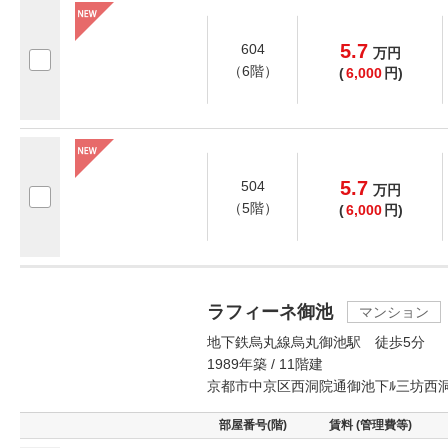
5.7
604
万
円
（6階）
(
6,000
円)
5.7
504
万
円
（5階）
(
6,000
円)
ラフィーネ御池
マンション
地下鉄烏丸線烏丸御池駅 徒歩5分
1989年築 / 11階建
京都市中京区西洞院通御池下ﾙ三坊西
部屋番号(階)
賃料 (管理費等)