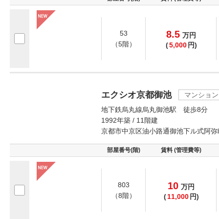
8.5
53
万
円
（5階）
(
5,000
円)
エクシオ京都御池
マンション
地下鉄烏丸線烏丸御池駅 徒歩8分
1992年築 / 11階建
京都市中京区油小路通御池下ル式阿弥
部屋番号(階)
賃料 (管理費等)
10
803
万
円
（8階）
(
11,000
円)