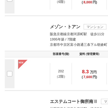
（6階）
(
8,000
円)
メゾン・トアン
マンション
阪急京都線京都河原町駅 徒歩11分
1995年築 / 7階建
京都市中京区富小路通三条下ル朝倉町
部屋番号(階)
賃料 (管理費等)
8.3
202
万
円
（2階）
(
7,600
円)
エステムコート御所南Ⅱ
マ