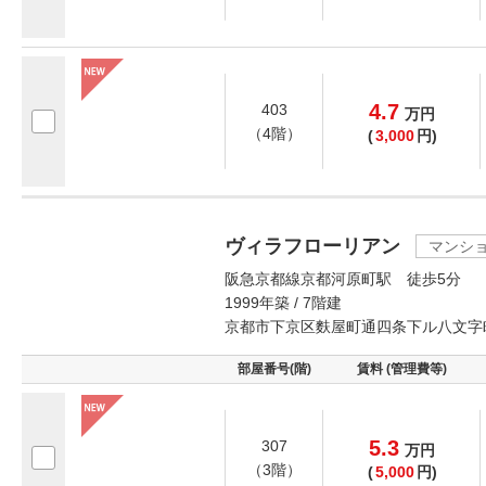
4.7
403
万
円
（4階）
(
3,000
円)
ヴィラフローリアン
マンシ
阪急京都線京都河原町駅 徒歩5分
1999年築 / 7階建
京都市下京区麩屋町通四条下ル八文字
部屋番号(階)
賃料 (管理費等)
5.3
307
万
円
（3階）
(
5,000
円)