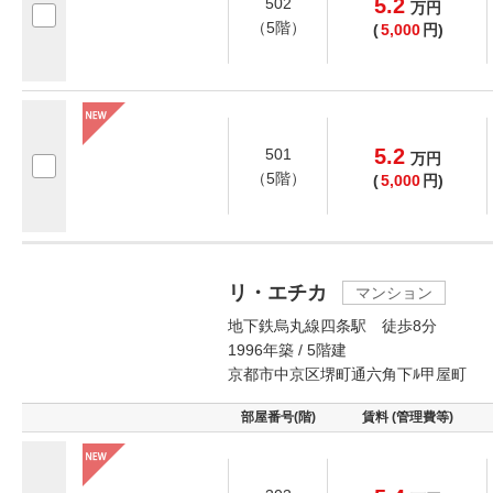
5.2
502
万
円
（5階）
(
5,000
円)
5.2
501
万
円
（5階）
(
5,000
円)
リ・エチカ
マンション
地下鉄烏丸線四条駅 徒歩8分
1996年築 / 5階建
京都市中京区堺町通六角下ﾙ甲屋町
部屋番号(階)
賃料 (管理費等)