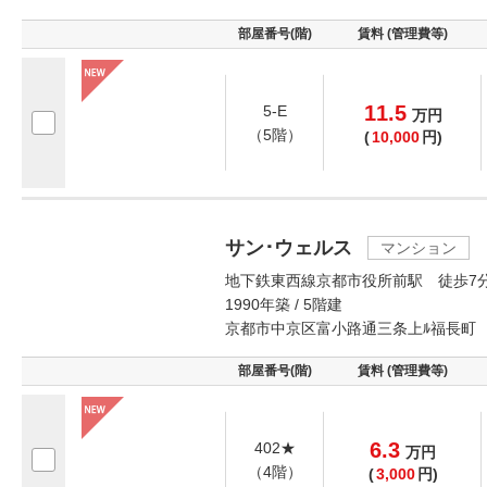
部屋番号(階)
賃料 (管理費等)
11.5
5-E
万
円
（5階）
(
10,000
円)
サン･ウェルス
マンション
地下鉄東西線京都市役所前駅 徒歩7
1990年築 / 5階建
京都市中京区富小路通三条上ﾙ福長町
部屋番号(階)
賃料 (管理費等)
6.3
402★
万
円
（4階）
(
3,000
円)