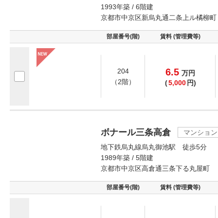
1993年築 / 6階建
京都市中京区新烏丸通二条上ル橘柳町
部屋番号(階)
賃料 (管理費等)
6.5
204
万
円
（2階）
(
5,000
円)
ボナール三条高倉
マンション
地下鉄烏丸線烏丸御池駅 徒歩5分
1989年築 / 5階建
京都市中京区高倉通三条下る丸屋町
部屋番号(階)
賃料 (管理費等)