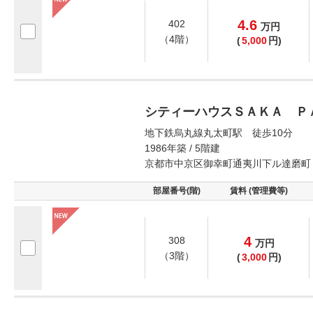
4.6
402
万
円
（4階）
(
5,000
円)
シティーハウスＳＡＫＡ Ｐ
地下鉄烏丸線丸太町駅 徒歩10分
1986年築 / 5階建
京都市中京区御幸町通夷川下ル達磨町
部屋番号(階)
賃料 (管理費等)
4
308
万
円
（3階）
(
3,000
円)