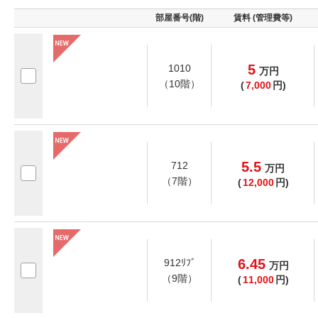
部屋番号(階)
賃料 (管理費等)
5
1010
万
円
（10階）
(
7,000
円)
5.5
712
万
円
（7階）
(
12,000
円)
6.45
912ﾘﾌﾞ
万
円
（9階）
(
11,000
円)