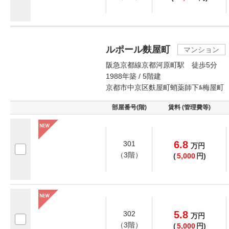
ルポール麩屋町
マンション
阪急京都線京都河原町駅 徒歩5分
1988年築 / 5階建
京都市中京区麩屋町蛸薬師下ﾙ梅屋町
部屋番号(階)
賃料 (管理費等)
6.8
301
万
円
（3階）
(
5,000
円)
5.8
302
万
円
（3階）
(
5,000
円)