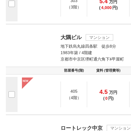
5.4
303
万
円
（3階）
(
4,000
円)
大隅ビル
マンション
地下鉄烏丸線四条駅 徒歩8分
1983年築 / 4階建
京都市中京区堺町通六角下ﾙ甲屋町
部屋番号(階)
賃料 (管理費等)
4.5
405
万
円
（4階）
(
0
円)
ロートレック中京
マンション