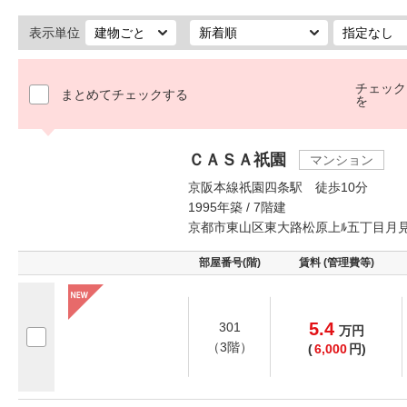
表示単位
チェック
まとめてチェックする
を
ＣＡＳＡ祇園
マンション
京阪本線祇園四条駅 徒歩10分
1995年築 / 7階建
京都市東山区東大路松原上ﾙ五丁目月
部屋番号(階)
賃料 (管理費等)
5.4
301
万
円
（3階）
(
6,000
円)