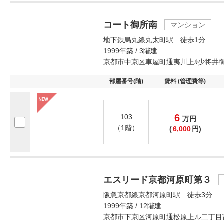
コート御所南
マンション
地下鉄烏丸線丸太町駅 徒歩1分
1999年築 / 3階建
京都市中京区車屋町通夷川上ﾙ少将井
部屋番号(階)
賃料 (管理費等)
6
103
万
円
（1階）
(
6,000
円)
エスリード京都河原町第３
阪急京都線京都河原町駅 徒歩3分
1999年築 / 12階建
京都市下京区河原町通松原上ル二丁目