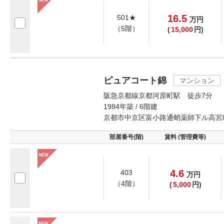
16.5
501★
万
円
（5階）
(
15,000
円)
ピュアコート錦
マンション
阪急京都線京都河原町駅 徒歩7分
1984年築 / 6階建
京都市中京区富小路通蛸薬師下ル高宮
部屋番号(階)
賃料 (管理費等)
4.6
403
万
円
（4階）
(
5,000
円)