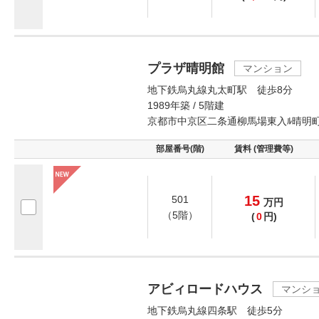
プラザ晴明館
マンション
地下鉄烏丸線丸太町駅 徒歩8分
1989年築 / 5階建
京都市中京区二条通柳馬場東入ﾙ晴明
部屋番号(階)
賃料 (管理費等)
15
501
万
円
（5階）
(
0
円)
アビィロードハウス
マンシ
地下鉄烏丸線四条駅 徒歩5分