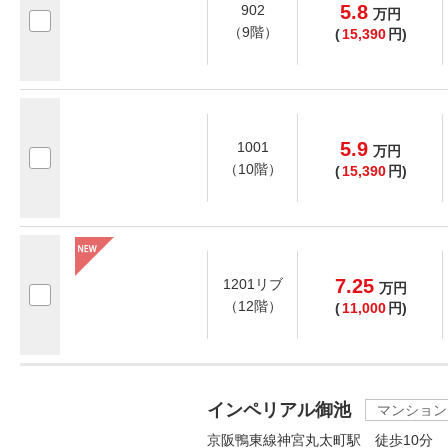
5.8
902
万
円
（9階）
(
15,390
円)
5.9
1001
万
円
（10階）
(
15,390
円)
7.25
1201リブ
万
円
（12階）
(
11,000
円)
インペリアル御池
マンション
京阪鴨東線神宮丸太町駅 徒歩10分