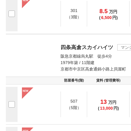
8.5
301
万
円
（3階）
(
6,500
円)
四条高倉スカイハイツ
マン
阪急京都線烏丸駅 徒歩4分
1979年築 / 11階建
京都市中京区高倉通錦小路上貝屋町
部屋番号(階)
賃料 (管理費等)
13
507
万
円
（5階）
(
13,000
円)