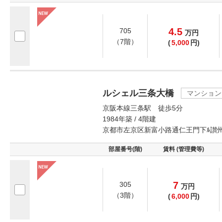
4.5
705
万
円
（7階）
(
5,000
円)
ルシェル三条大橋
マンション
京阪本線三条駅 徒歩5分
1984年築 / 4階建
京都市左京区新富小路通仁王門下ﾙ讃
部屋番号(階)
賃料 (管理費等)
7
305
万
円
（3階）
(
6,000
円)