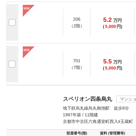
5.2
206
万
円
（2階）
(
5,000
円)
5.5
701
万
円
（7階）
(
5,000
円)
スペリオン四条烏丸
マンシ
地下鉄烏丸線烏丸御池駅 徒歩8分
1987年築 / 11階建
京都市中京区六角通室町西入ﾙ玉蔵町
部屋番号(階)
賃料 (管理費等)