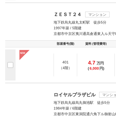
ＺＥＳＴ２４
マンション
地下鉄烏丸線丸太町駅 徒歩5分
1997年築 / 5階建
京都市中京区夷川通高倉通東入ル天守
部屋番号(階)
賃料 (管理費等)
4.7
401
万
円
（4階）
(
6,000
円)
ロイヤルプラザビル
マンシ
地下鉄烏丸線烏丸御池駅 徒歩5分
1984年築 / 6階建
京都市中京区東洞院通六角下ル御射山