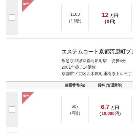
12
1103
万
円
（11階）
(
0
円)
エステムコート京都河原町プ
阪急京都線京都河原町駅 徒歩4分
2001年築 / 14階建
京都市下京区西木屋町通松原上ル三丁
部屋番号(階)
賃料 (管理費等)
6.7
607
万
円
（6階）
(
10,000
円)