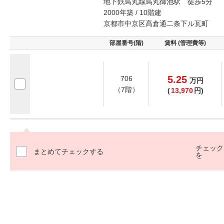
地下鉄烏丸線烏丸御池駅 徒歩5分
2000年築 / 10階建
京都市中京区高倉通二条下ル瓦町
部屋番号(階)
賃料 (管理費等)
5.25
706
万
円
（7階）
(
13,970
円)
チェック
まとめてチェックする
を