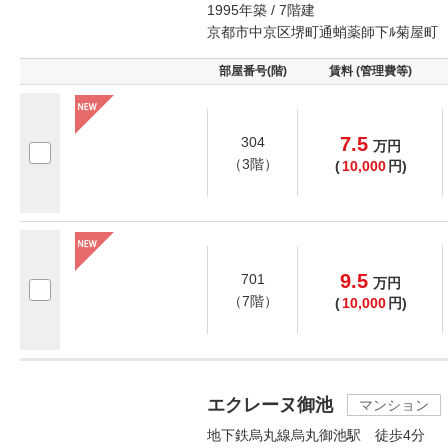
1995年築 / 7階建
京都市中京区堺町通蛸薬師下ﾙ菊屋町
部屋番号(階)
賃料 (管理費等)
7.5
304
万
円
（3階）
(
10,000
円)
9.5
701
万
円
（7階）
(
10,000
円)
エクレーヌ御池
マンション
地下鉄烏丸線烏丸御池駅 徒歩4分