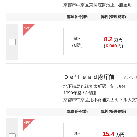
京都市中京区東洞院御池上ル船屋町
部屋番号(階)
賃料 (管理費等)
8.2
504
万
円
（5階）
(
6,000
円)
Ｄｅ’ｌｅａｄ府庁前
マンシ
地下鉄烏丸線丸太町駅 徒歩8分
1990年築 / 8階建
京都市中京区油小路通丸太町下ル大文
部屋番号(階)
賃料 (管理費等)
15.4
204
万
円