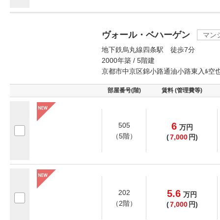
ヴォール・ベハーゲン
マン
地下鉄烏丸線四条駅 徒歩7分
2000年築 / 5階建
京都市中京区錦小路通油小路東入ﾙ空
部屋番号(階)
賃料 (管理費等)
6
505
万
円
（5階）
(
7,000
円)
5.6
202
万
円
（2階）
(
7,000
円)