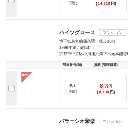
（2階）
(
14,310
円)
ハイツグロース
マンション
地下鉄烏丸線四条駅 徒歩10分
1986年築 / 5階建
京都市中京区小川通六角下ル元本能寺
部屋番号(階)
賃料 (管理費等)
8
401
万
円
（4階）
(
8,700
円)
パラーシオ聚楽
マンション