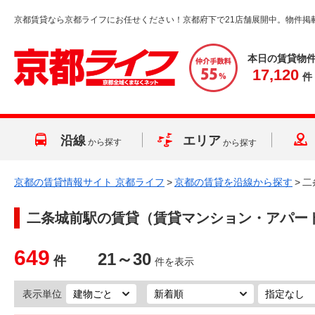
京都賃貸なら京都ライフにお任せください！京都府下で21店舗展開中。物件掲
本日の賃貸物
17,120
件
沿線
エリア
から探す
から探す
京都の賃貸情報サイト 京都ライフ
>
京都の賃貸を沿線から探す
>
二
二条城前駅
の賃貸（賃貸マンション・アパー
649
21～30
件
件を表示
表示単位