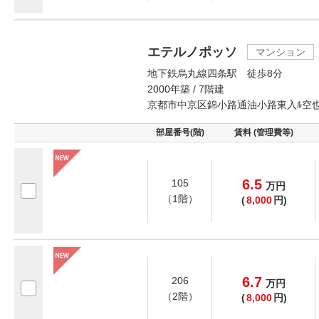
エテルノポッソ
マンション
地下鉄烏丸線四条駅 徒歩8分
2000年築 / 7階建
京都市中京区錦小路通油小路東入ﾙ空
部屋番号(階)
賃料 (管理費等)
6.5
105
万
円
（1階）
(
8,000
円)
6.7
206
万
円
（2階）
(
8,000
円)