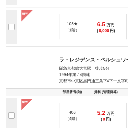
6.5
103★
万
円
（1階）
(
8,000
円)
ラ・レジデンス・ペルシュワ
阪急京都線大宮駅 徒歩5分
1994年築 / 4階建
京都市中京区黒門通三条下ﾙ下一文字
部屋番号(階)
賃料 (管理費等)
5.2
406
万
円
（4階）
(
0
円)