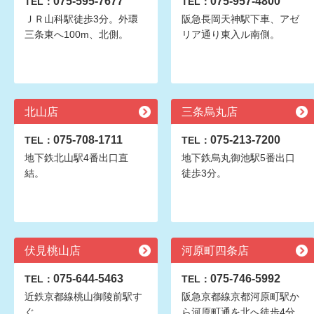
075-595-7677
075-957-4800
TEL：
TEL：
ＪＲ山科駅徒歩3分。外環
阪急長岡天神駅下車、アゼ
三条東へ100m、北側。
リア通り東入ル南側。
北山店
三条烏丸店
075-708-1711
075-213-7200
TEL：
TEL：
地下鉄北山駅4番出口直
地下鉄烏丸御池駅5番出口
結。
徒歩3分。
伏見桃山店
河原町四条店
075-644-5463
075-746-5992
TEL：
TEL：
近鉄京都線桃山御陵前駅す
阪急京都線京都河原町駅か
ぐ
ら河原町通を北へ徒歩4分