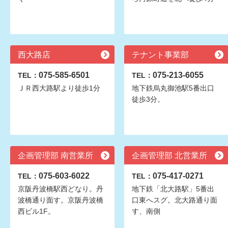
西大路店
テナント事業部
075-585-6501
075-213-6055
TEL：
TEL：
ＪＲ西大路駅より徒歩1分
地下鉄烏丸御池駅5番出口
徒歩3分。
企画管理部 南営業所
企画管理部 北営業所
075-603-6022
075-417-0271
TEL：
TEL：
京阪丹波橋駅西どなり。丹
地下鉄「北大路駅」5番出
波橋通り面す。京阪丹波橋
口東へスグ。北大路通り面
西ビル1F。
す、南側