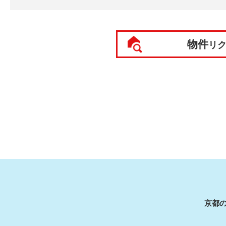
物件
リ
京都