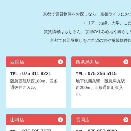
京都で賃貸物件をお探しなら、京都ライフにおま
エリア、沿線、大学、こ
賃貸情報はもちろん、京都の住み心地や暮らし
京都でお部屋探しをご希望の方や掲載物件
西院店
四条烏丸店
075-311-8221
075-256-5115
TEL：
TEL：
阪急西院駅西180m。四条
地下鉄四条駅・阪急烏丸駅
通佐井西入ル。
西200m。四条通新町東入
ル。
山科店
長岡店