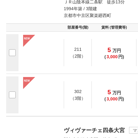
ＪＲ山陰本線二条駅 徒歩13分
1994年築 / 3階建
京都市中京区聚楽廻西町
部屋番号(階)
賃料 (管理費等)
5
211
万
円
（2階）
(
3,000
円)
5
302
万
円
（3階）
(
3,000
円)
ヴィヴァーチェ四条大宮
マ