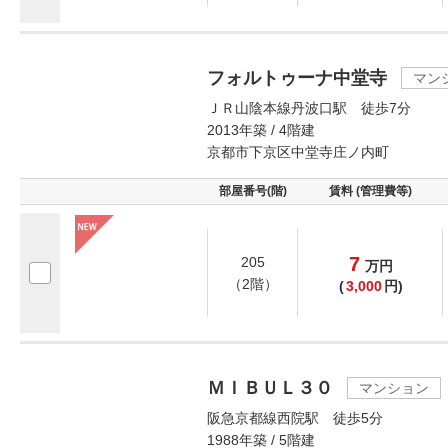
フォルトゥーナ中堂寺
マン
ＪＲ山陰本線丹波口駅 徒歩7分
2013年築 / 4階建
京都市下京区中堂寺庄ノ内町
部屋番号(階)
賃料 (管理費等)
7
205
万
円
（2階）
(
3,000
円)
ＭＩＢＵＬ３０
マンション
阪急京都線西院駅 徒歩5分
1988年築 / 5階建