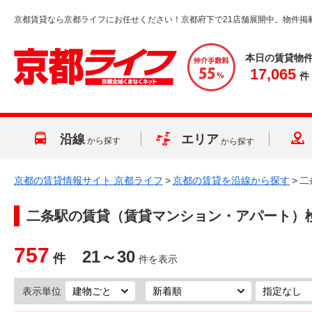
京都賃貸なら京都ライフにお任せください！京都府下で21店舗展開中。物件掲
本日の賃貸物
17,065
件
沿線
エリア
から探す
から探す
京都の賃貸情報サイト 京都ライフ
>
京都の賃貸を沿線から探す
>
二
二条駅
の賃貸（賃貸マンション・アパート）
757
21～30
件
件を表示
表示単位