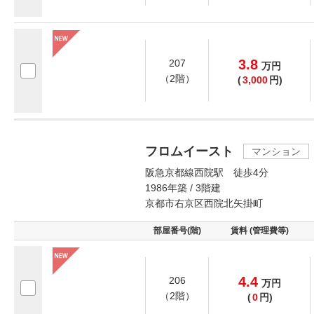
3.8
207
万
円
（2階）
(
3,000
円)
フロムイースト
マンション
阪急京都線西院駅 徒歩4分
1986年築 / 3階建
京都市右京区西院北矢掛町
部屋番号(階)
賃料 (管理費等)
4.4
206
万
円
（2階）
(
0
円)