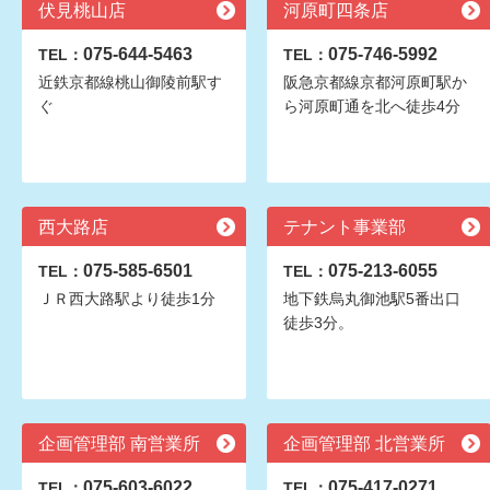
伏見桃山店
河原町四条店
075-644-5463
075-746-5992
TEL：
TEL：
近鉄京都線桃山御陵前駅す
阪急京都線京都河原町駅か
ぐ
ら河原町通を北へ徒歩4分
西大路店
テナント事業部
075-585-6501
075-213-6055
TEL：
TEL：
ＪＲ西大路駅より徒歩1分
地下鉄烏丸御池駅5番出口
徒歩3分。
企画管理部 南営業所
企画管理部 北営業所
075-603-6022
075-417-0271
TEL：
TEL：