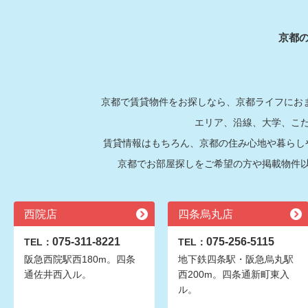
京都
京都で賃貸物件をお探しなら、京都ライフにおま
エリア、沿線、大学、こ
賃貸情報はもちろん、京都の住み心地や暮らし
京都でお部屋探しをご希望の方や掲載物件
西院店
四条烏丸店
075-311-8221
075-256-5115
TEL：
TEL：
阪急西院駅西180m。四条
地下鉄四条駅・阪急烏丸駅
通佐井西入ル。
西200m。四条通新町東入
ル。