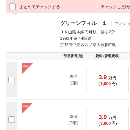
まとめてチェックする
チェックした物
グリーンフィル １
マンシ
ＪＲ山陰本線円町駅 徒歩2分
1991年築 / 4階建
京都市中京区西ノ京大炊御門町
部屋番号(階)
賃料 (管理費等)
3.9
202
万
円
（2階）
(
3,000
円)
3.9
206
万
円
（2階）
(
3,000
円)