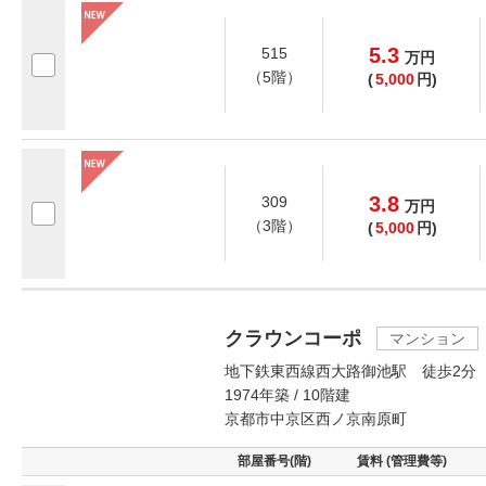
5.3
515
万
円
（5階）
(
5,000
円)
3.8
309
万
円
（3階）
(
5,000
円)
クラウンコーポ
マンション
地下鉄東西線西大路御池駅 徒歩2分
1974年築 / 10階建
京都市中京区西ノ京南原町
部屋番号(階)
賃料 (管理費等)