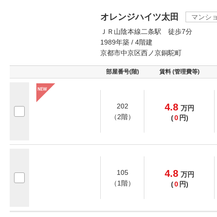
オレンジハイツ太田
マンシ
ＪＲ山陰本線二条駅 徒歩7分
1989年築 / 4階建
京都市中京区西ノ京銅駝町
部屋番号(階)
賃料 (管理費等)
4.8
202
万
円
（2階）
(
0
円)
4.8
105
万
円
（1階）
(
0
円)