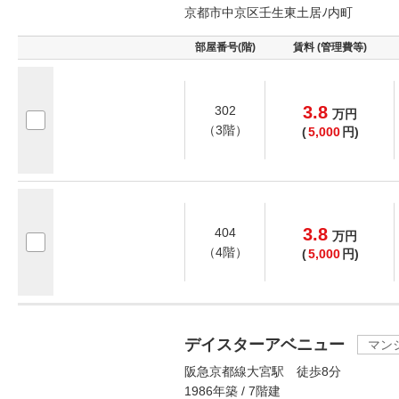
京都市中京区壬生東土居ﾉ内町
部屋番号(階)
賃料 (管理費等)
3.8
302
万
円
（3階）
(
5,000
円)
3.8
404
万
円
（4階）
(
5,000
円)
デイスターアベニュー
マン
阪急京都線大宮駅 徒歩8分
1986年築 / 7階建