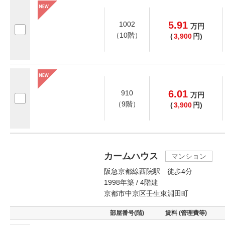
5.91
1002
万
円
（10階）
(
3,900
円)
6.01
910
万
円
（9階）
(
3,900
円)
カームハウス
マンション
阪急京都線西院駅 徒歩4分
1998年築 / 4階建
京都市中京区壬生東淵田町
部屋番号(階)
賃料 (管理費等)