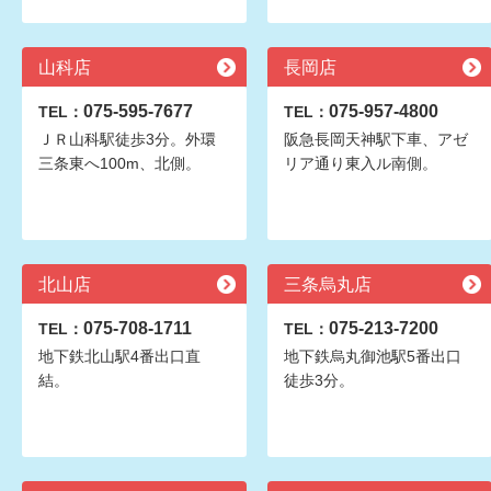
山科店
長岡店
075-595-7677
075-957-4800
TEL：
TEL：
ＪＲ山科駅徒歩3分。外環
阪急長岡天神駅下車、アゼ
三条東へ100m、北側。
リア通り東入ル南側。
北山店
三条烏丸店
075-708-1711
075-213-7200
TEL：
TEL：
地下鉄北山駅4番出口直
地下鉄烏丸御池駅5番出口
結。
徒歩3分。