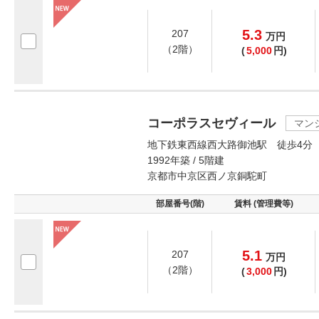
5.3
207
万
円
（2階）
(
5,000
円)
コーポラスセヴィール
マン
地下鉄東西線西大路御池駅 徒歩4分
1992年築 / 5階建
京都市中京区西ノ京銅駝町
部屋番号(階)
賃料 (管理費等)
5.1
207
万
円
（2階）
(
3,000
円)