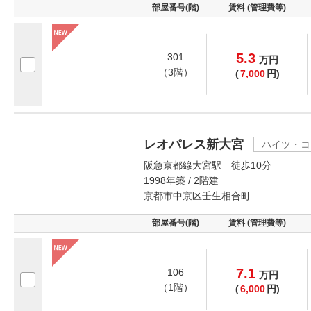
部屋番号(階)
賃料 (管理費等)
5.3
301
万
円
（3階）
(
7,000
円)
レオパレス新大宮
ハイツ・コ
阪急京都線大宮駅 徒歩10分
1998年築 / 2階建
京都市中京区壬生相合町
部屋番号(階)
賃料 (管理費等)
7.1
106
万
円
（1階）
(
6,000
円)