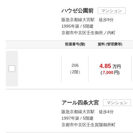
ハウゼ公園前
マンション
阪急京都線大宮駅 徒歩9分
1995年築 / 5階建
京都市中京区壬生御所ノ内町
部屋番号(階)
賃料 (管理費等)
4.85
206
万
円
（2階）
(
7,000
円)
アール四条大宮
マンション
阪急京都線大宮駅 徒歩4分
1997年築 / 5階建
京都市中京区壬生賀陽御所町