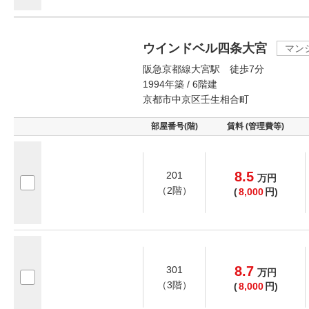
ウインドベル四条大宮
マン
阪急京都線大宮駅 徒歩7分
1994年築 / 6階建
京都市中京区壬生相合町
部屋番号(階)
賃料 (管理費等)
8.5
201
万
円
（2階）
(
8,000
円)
8.7
301
万
円
（3階）
(
8,000
円)