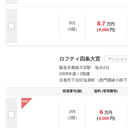
8.7
501
万
円
（5階）
(
8,000
円)
ロフティ四条大宮
マンション
阪急京都線大宮駅 徒歩2分
2008年築 / 2階建
京都市下京区塩屋町（黒門通綾小路下
部屋番号(階)
賃料 (管理費等)
6
205
万
円
（2階）
(
6,000
円)