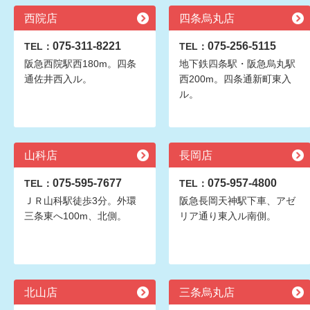
西院店
四条烏丸店
075-311-8221
075-256-5115
TEL：
TEL：
阪急西院駅西180m。四条
地下鉄四条駅・阪急烏丸駅
通佐井西入ル。
西200m。四条通新町東入
ル。
山科店
長岡店
075-595-7677
075-957-4800
TEL：
TEL：
ＪＲ山科駅徒歩3分。外環
阪急長岡天神駅下車、アゼ
三条東へ100m、北側。
リア通り東入ル南側。
北山店
三条烏丸店