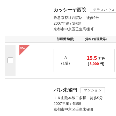
カッシーヤ西院
テラスハウス
阪急京都線西院駅 徒歩9分
2007年築 / 3階建
京都市中京区壬生高樋町
部屋番号(階)
賃料 (管理費等)
15.5
A
万
円
（1階）
(
3,000
円)
パレ朱雀門
マンション
ＪＲ山陰本線二条駅 徒歩5分
2007年築 / 4階建
京都市中京区壬生朱雀町