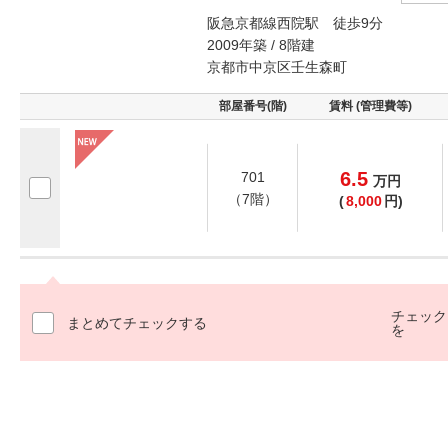
阪急京都線西院駅 徒歩9分
2009年築 / 8階建
京都市中京区壬生森町
部屋番号(階)
賃料 (管理費等)
6.5
701
万
円
（7階）
(
8,000
円)
チェック
まとめてチェックする
を