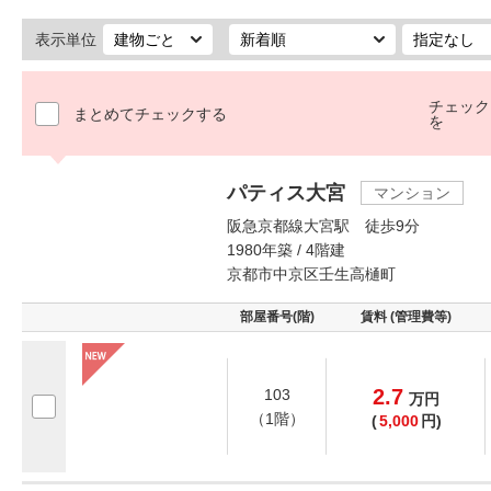
表示単位
チェック
まとめてチェックする
を
パティス大宮
マンション
阪急京都線大宮駅 徒歩9分
1980年築 / 4階建
京都市中京区壬生高樋町
部屋番号(階)
賃料 (管理費等)
2.7
103
万
円
（1階）
(
5,000
円)