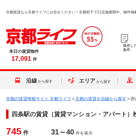
京都賃貸なら京都ライフにお任せください！京都府下で21店舗展開中。物件掲
保存し
条件
本日の賃貸物件
17,091
件
沿線
エリア
から探す
から探す
京都の賃貸情報サイト 京都ライフ
>
京都の賃貸を沿線から探す
>
四
四条駅
の賃貸（賃貸マンション・アパート）
745
31～40
件
件を表示