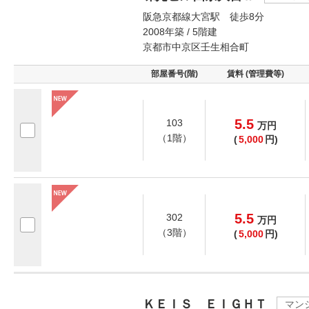
阪急京都線大宮駅 徒歩8分
2008年築 / 5階建
京都市中京区壬生相合町
部屋番号(階)
賃料 (管理費等)
5.5
103
万
円
（1階）
(
5,000
円)
5.5
302
万
円
（3階）
(
5,000
円)
ＫＥＩＳ ＥＩＧＨＴ
マン