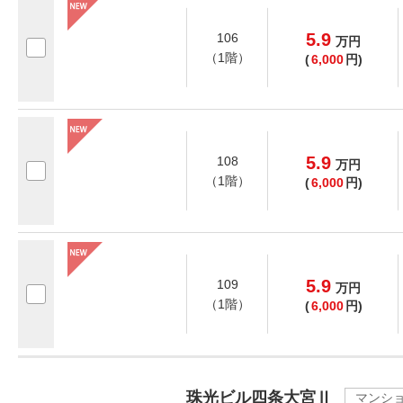
5.9
106
万
円
（1階）
(
6,000
円)
5.9
108
万
円
（1階）
(
6,000
円)
5.9
109
万
円
（1階）
(
6,000
円)
珠光ビル四条大宮Ⅱ
マンシ