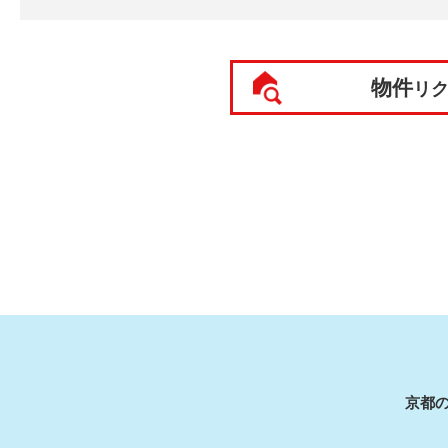
物件
リ
京都