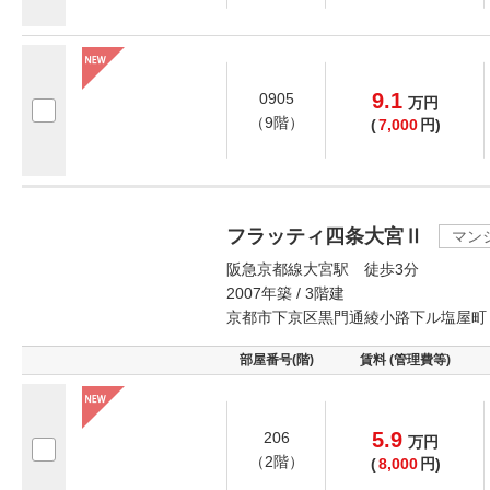
9.1
0905
万
円
（9階）
(
7,000
円)
フラッティ四条大宮Ⅱ
マン
阪急京都線大宮駅 徒歩3分
2007年築 / 3階建
京都市下京区黒門通綾小路下ル塩屋町
部屋番号(階)
賃料 (管理費等)
5.9
206
万
円
（2階）
(
8,000
円)