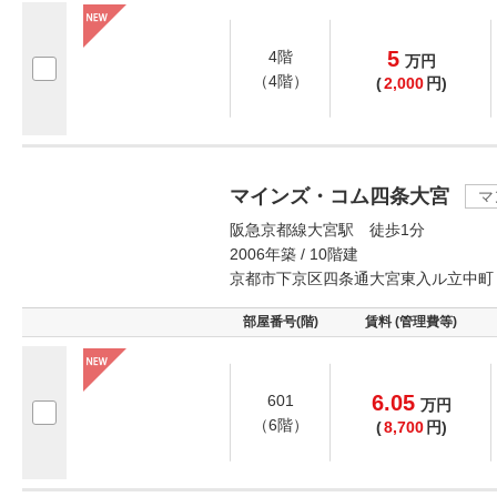
5
4階
万
円
（4階）
(
2,000
円)
マインズ・コム四条大宮
マ
阪急京都線大宮駅 徒歩1分
2006年築 / 10階建
京都市下京区四条通大宮東入ル立中町
部屋番号(階)
賃料 (管理費等)
6.05
601
万
円
（6階）
(
8,700
円)