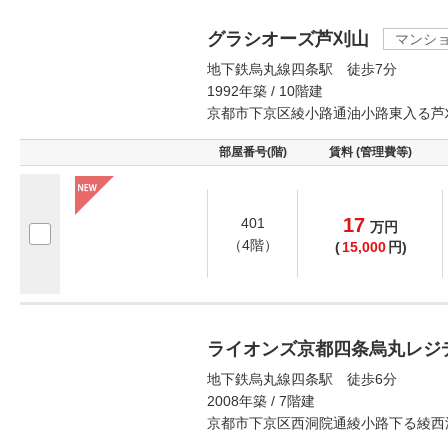
グラシオーズ芦刈山
マンシ
地下鉄烏丸線四条駅 徒歩7分
1992年築 / 10階建
京都市下京区綾小路通油小路東入る芦
部屋番号(階)
賃料 (管理費等)
17
401
万
円
（4階）
(
15,000
円)
ライオンズ京都四条烏丸レジ
地下鉄烏丸線四条駅 徒歩6分
2008年築 / 7階建
京都市下京区西洞院通綾小路下る綾西