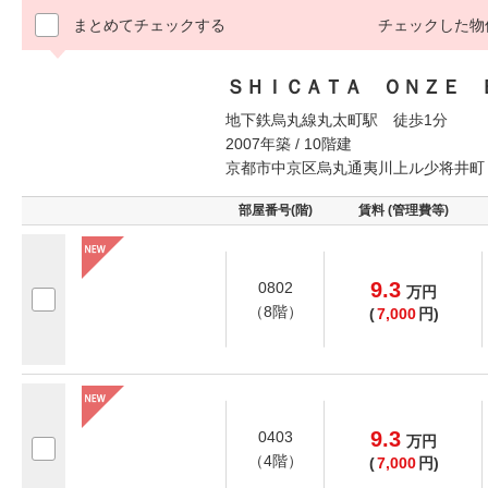
まとめてチェックする
チェックした物
ＳＨＩＣＡＴＡ ＯＮＺＥ 
地下鉄烏丸線丸太町駅 徒歩1分
2007年築 / 10階建
京都市中京区烏丸通夷川上ル少将井町
部屋番号(階)
賃料 (管理費等)
9.3
0802
万
円
（8階）
(
7,000
円)
9.3
0403
万
円
（4階）
(
7,000
円)