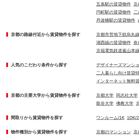
五条駅の賃貸物件
京
円町駅の賃貸物件
二
丹波橋駅の賃貸物件
京都の路線付近から賃貸物件を探す
京都市営地下鉄烏丸
湖西線の賃貸物件
奈
京福電気鉄道嵐山本
人気のこだわり条件から探す
デザイナーズマンシ
二人暮らし向け賃貸
インターネット無料
京都の主要大学から賃貸物件を探す
京都大学
同志社大学
龍谷大学
佛教大学
間取りから賃貸物件を探す
ワンルーム/1K
1DK/
物件種別から賃貸物件を探す
京都のマンション
京