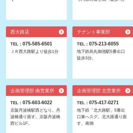
西大路店
テナント事業部
075-585-6501
075-213-6055
TEL：
TEL：
ＪＲ西大路駅より徒歩1分
地下鉄烏丸御池駅5番出口
徒歩3分。
企画管理部 南営業所
企画管理部 北営業所
075-603-6022
075-417-0271
TEL：
TEL：
京阪丹波橋駅西どなり。丹
地下鉄「北大路駅」5番出
波橋通り面す。京阪丹波橋
口東へスグ。北大路通り面
西ビル1F。
す、南側