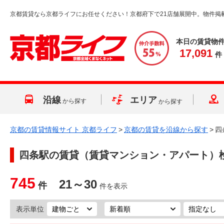
京都賃貸なら京都ライフにお任せください！京都府下で21店舗展開中。物件掲
本日の賃貸物
17,091
件
沿線
エリア
から探す
から探す
京都の賃貸情報サイト 京都ライフ
>
京都の賃貸を沿線から探す
>
四
四条駅
の賃貸（賃貸マンション・アパート）
745
21～30
件
件を表示
表示単位