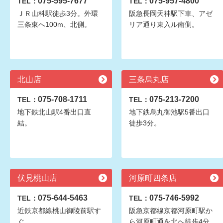
075-595-7677
075-957-4800
TEL：
TEL：
ＪＲ山科駅徒歩3分。外環
阪急長岡天神駅下車、アゼ
三条東へ100m、北側。
リア通り東入ル南側。
北山店
三条烏丸店
075-708-1711
075-213-7200
TEL：
TEL：
地下鉄北山駅4番出口直
地下鉄烏丸御池駅5番出口
結。
徒歩3分。
伏見桃山店
河原町四条店
075-644-5463
075-746-5992
TEL：
TEL：
近鉄京都線桃山御陵前駅す
阪急京都線京都河原町駅か
ぐ
ら河原町通を北へ徒歩4分