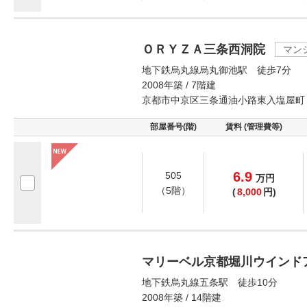
ＯＲＹＺＡ三条西洞院
マン
地下鉄烏丸線烏丸御池駅 徒歩7分
2008年築 / 7階建
京都市中京区三条通油小路東入塩屋町
部屋番号(階)
賃料 (管理費等)
6.9
505
万
円
（5階）
(
8,000
円)
マリーベル京都堀川ウインド
地下鉄烏丸線五条駅 徒歩10分
2008年築 / 14階建