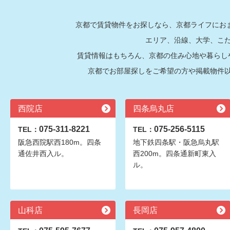
京都で賃貸物件をお探しなら、京都ライフにおま
エリア、沿線、大学、こ
賃貸情報はもちろん、京都の住み心地や暮らし
京都でお部屋探しをご希望の方や掲載物件
西院店
四条烏丸店
075-311-8221
075-256-5115
TEL：
TEL：
阪急西院駅西180m。四条
地下鉄四条駅・阪急烏丸駅
通佐井西入ル。
西200m。四条通新町東入
ル。
山科店
長岡店