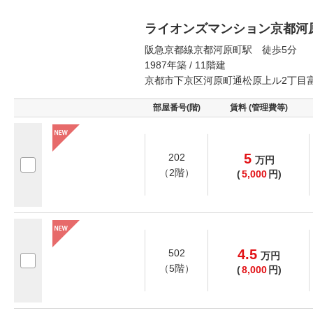
ライオンズマンション京都河
阪急京都線京都河原町駅 徒歩5分
1987年築 / 11階建
京都市下京区河原町通松原上ル2丁目
部屋番号(階)
賃料 (管理費等)
5
202
万
円
（2階）
(
5,000
円)
4.5
502
万
円
（5階）
(
8,000
円)