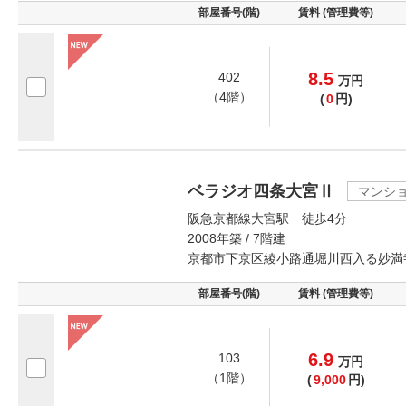
部屋番号(階)
賃料 (管理費等)
8.5
402
万
円
（4階）
(
0
円)
ベラジオ四条大宮Ⅱ
マンシ
阪急京都線大宮駅 徒歩4分
2008年築 / 7階建
京都市下京区綾小路通堀川西入る妙満
部屋番号(階)
賃料 (管理費等)
6.9
103
万
円
（1階）
(
9,000
円)