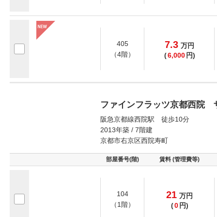
7.3
405
万
円
（4階）
(
6,000
円)
ファインフラッツ京都西院 
阪急京都線西院駅 徒歩10分
2013年築 / 7階建
京都市右京区西院寿町
部屋番号(階)
賃料 (管理費等)
21
104
万
円
（1階）
(
0
円)