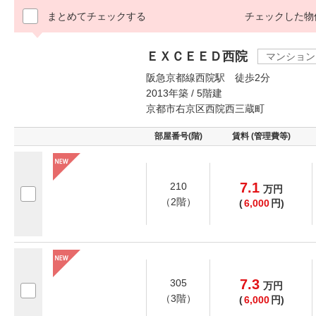
まとめてチェックする
チェックした物
ＥＸＣＥＥＤ西院
マンション
阪急京都線西院駅 徒歩2分
2013年築 / 5階建
京都市右京区西院西三蔵町
部屋番号(階)
賃料 (管理費等)
7.1
210
万
円
（2階）
(
6,000
円)
7.3
305
万
円
（3階）
(
6,000
円)