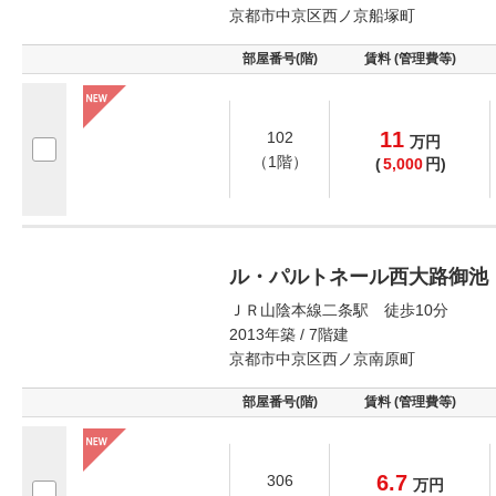
京都市中京区西ノ京船塚町
部屋番号(階)
賃料 (管理費等)
11
102
万
円
（1階）
(
5,000
円)
ル・パルトネール西大路御池
ＪＲ山陰本線二条駅 徒歩10分
2013年築 / 7階建
京都市中京区西ノ京南原町
部屋番号(階)
賃料 (管理費等)
6.7
306
万
円