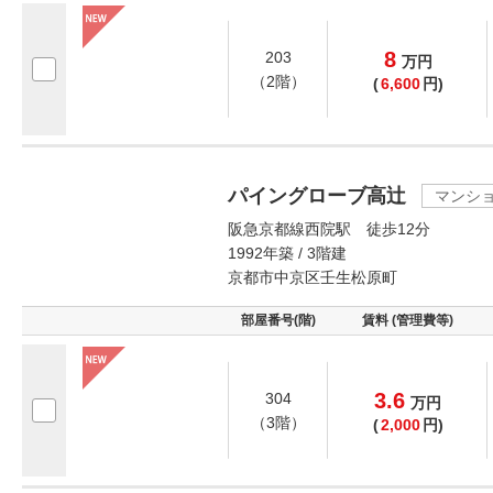
8
203
万
円
（2階）
(
6,600
円)
パイングローブ高辻
マンシ
阪急京都線西院駅 徒歩12分
1992年築 / 3階建
京都市中京区壬生松原町
部屋番号(階)
賃料 (管理費等)
3.6
304
万
円
（3階）
(
2,000
円)