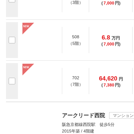
（3階）
(
7,000
円)
6.8
508
万
円
（5階）
(
7,000
円)
64,620
702
円
（7階）
(
7,380
円)
アークリード西院
マンション
阪急京都線西院駅 徒歩5分
2015年築 / 4階建