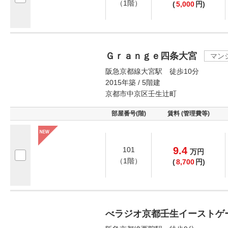
（1階）
(
5,000
円)
Ｇｒａｎｇｅ四条大宮
マン
阪急京都線大宮駅 徒歩10分
2015年築 / 5階建
京都市中京区壬生辻町
部屋番号(階)
賃料 (管理費等)
9.4
101
万
円
（1階）
(
8,700
円)
べラジオ京都壬生イーストゲ