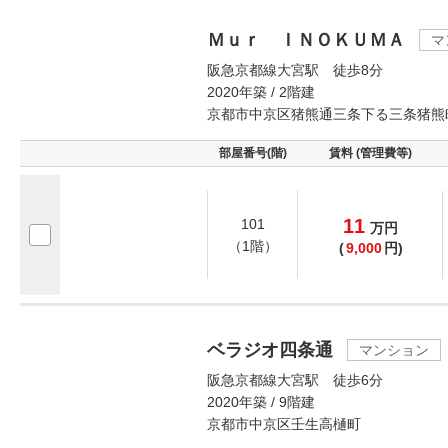
Ｍｕｒ ＩＮＯＫＵＭＡ
マ
阪急京都線大宮駅 徒歩8分
2020年築 / 2階建
京都市中京区猪熊通三条下る三条猪熊
部屋番号(階)
賃料 (管理費等)
11
101
万
円
（1階）
(
9,000
円)
ベラジオ四条通
マンション
阪急京都線大宮駅 徒歩6分
2020年築 / 9階建
京都市中京区壬生高樋町