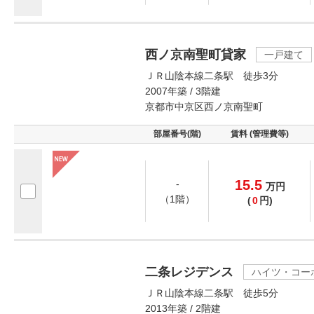
西ノ京南聖町貸家
一戸建て
ＪＲ山陰本線二条駅 徒歩3分
2007年築 / 3階建
京都市中京区西ノ京南聖町
部屋番号(階)
賃料 (管理費等)
15.5
-
万
円
（1階）
(
0
円)
二条レジデンス
ハイツ・コー
ＪＲ山陰本線二条駅 徒歩5分
2013年築 / 2階建