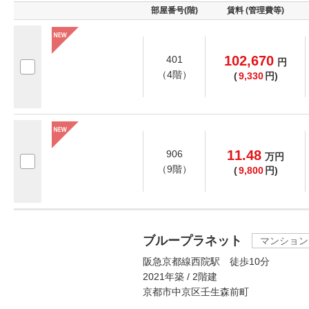
部屋番号(階)
賃料 (管理費等)
102,670
401
円
（4階）
(
9,330
円)
11.48
906
万
円
（9階）
(
9,800
円)
ブループラネット
マンション
阪急京都線西院駅 徒歩10分
2021年築 / 2階建
京都市中京区壬生森前町