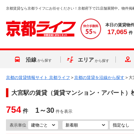
京都賃貸なら京都ライフにお任せください！京都府下で21店舗展開中。物件掲
本日の賃貸物
17,065
件
沿線
エリア
から探す
から探す
京都の賃貸情報サイト 京都ライフ
>
京都の賃貸を沿線から探す
>
大
大宮駅
の賃貸（賃貸マンション・アパート）
754
1～30
件
件を表示
表示単位