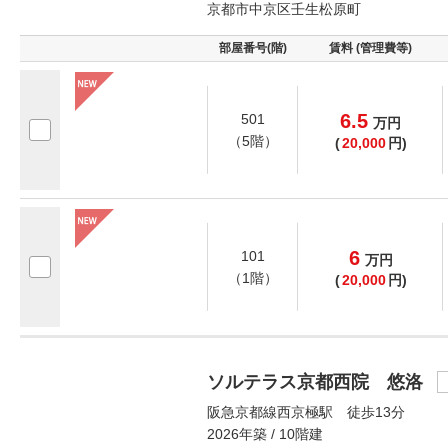
京都市中京区壬生松原町
部屋番号(階)
賃料 (管理費等)
6.5
501
万
円
（5階）
(
20,000
円)
6
101
万
円
（1階）
(
20,000
円)
ソルテラス京都西院 悠洛
阪急京都線西京極駅 徒歩13分
2026年築 / 10階建