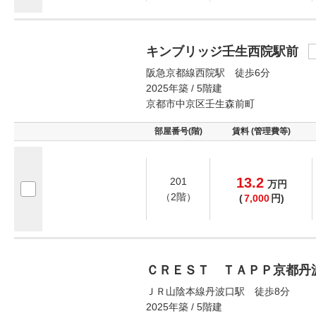
キンブリッジ壬生西院駅前
阪急京都線西院駅 徒歩6分
2025年築 / 5階建
京都市中京区壬生森前町
部屋番号(階)
賃料 (管理費等)
13.2
201
万
円
（2階）
(
7,000
円)
ＣＲＥＳＴ ＴＡＰＰ京都丹
ＪＲ山陰本線丹波口駅 徒歩8分
2025年築 / 5階建