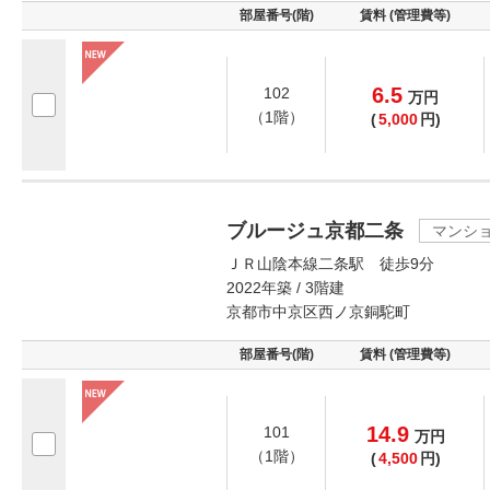
部屋番号(階)
賃料 (管理費等)
6.5
102
万
円
（1階）
(
5,000
円)
ブルージュ京都二条
マンシ
ＪＲ山陰本線二条駅 徒歩9分
2022年築 / 3階建
京都市中京区西ノ京銅駝町
部屋番号(階)
賃料 (管理費等)
14.9
101
万
円
（1階）
(
4,500
円)