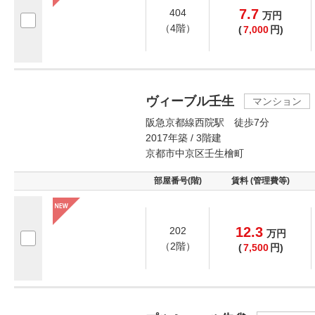
7.7
404
万
円
（4階）
(
7,000
円)
ヴィーブル壬生
マンション
阪急京都線西院駅 徒歩7分
2017年築 / 3階建
京都市中京区壬生檜町
部屋番号(階)
賃料 (管理費等)
12.3
202
万
円
（2階）
(
7,500
円)