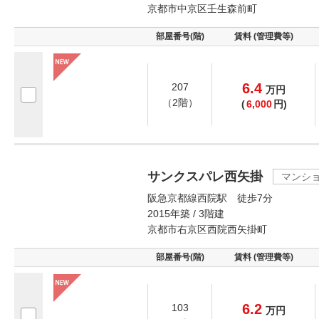
京都市中京区壬生森前町
部屋番号(階)
賃料 (管理費等)
6.4
207
万
円
（2階）
(
6,000
円)
サンクスパレ西矢掛
マンシ
阪急京都線西院駅 徒歩7分
2015年築 / 3階建
京都市右京区西院西矢掛町
部屋番号(階)
賃料 (管理費等)
6.2
103
万
円