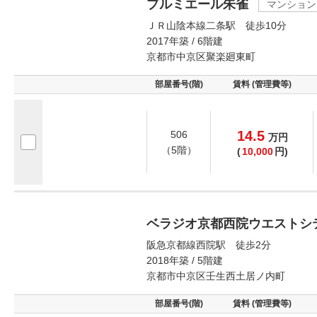
プルミエール朱雀
マンション
ＪＲ山陰本線二条駅 徒歩10分
2017年築 / 6階建
京都市中京区聚楽廻東町
部屋番号(階)
賃料 (管理費等)
14.5
506
万
円
（5階）
(
10,000
円)
ベラジオ京都西院ウエストシ
阪急京都線西院駅 徒歩2分
2018年築 / 5階建
京都市中京区壬生西土居ノ内町
部屋番号(階)
賃料 (管理費等)