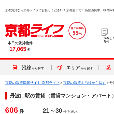
京都賃貸なら京都ライフにお任せください！京都府下で21店舗展開中。物件掲
保存し
条件
本日の賃貸物件
17,065
件
沿線
エリア
から探す
から探す
京都の賃貸情報サイト 京都ライフ
>
京都の賃貸を沿線から探す
>
丹
丹波口駅
の賃貸（賃貸マンション・アパート
606
21～30
件
件を表示