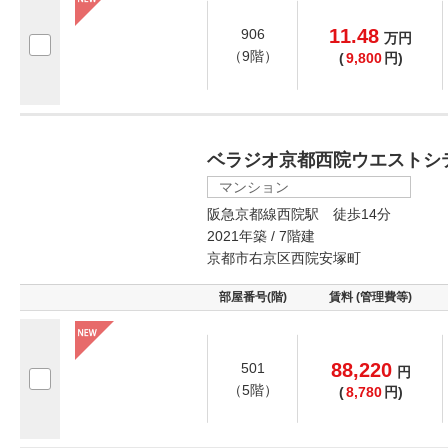
11.48
906
万
円
（9階）
(
9,800
円)
ベラジオ京都西院ウエストシ
マンション
阪急京都線西院駅 徒歩14分
2021年築 / 7階建
京都市右京区西院安塚町
部屋番号(階)
賃料 (管理費等)
88,220
501
円
（5階）
(
8,780
円)