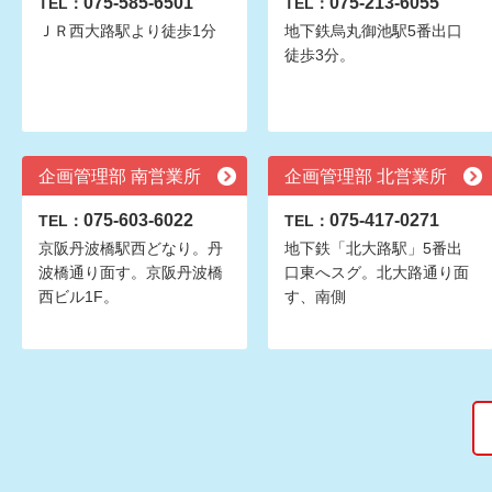
075-585-6501
075-213-6055
TEL：
TEL：
ＪＲ西大路駅より徒歩1分
地下鉄烏丸御池駅5番出口
徒歩3分。
企画管理部 南営業所
企画管理部 北営業所
075-603-6022
075-417-0271
TEL：
TEL：
京阪丹波橋駅西どなり。丹
地下鉄「北大路駅」5番出
波橋通り面す。京阪丹波橋
口東へスグ。北大路通り面
西ビル1F。
す、南側