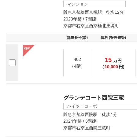
マンション
阪急京都線西京極駅 徒歩12分
2023年築 / 7階建
京都市右京区西京極北庄境町
部屋番号(階)
賃料 (管理費等)
15
402
万
円
（4階）
(
10,000
円)
グランデコート西院三蔵
ハイツ・コーポ
阪急京都線西院駅 徒歩4分
2024年築 / 3階建
京都市右京区西院三蔵町