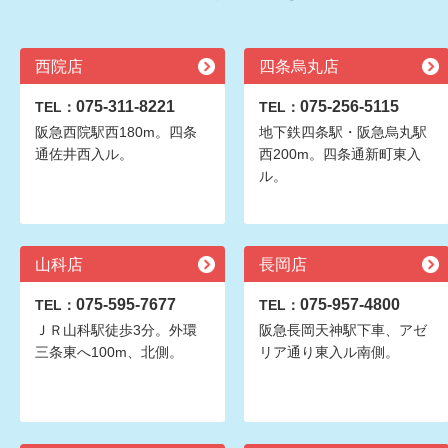
西院店
四条烏丸店
075-311-8221
075-256-5115
TEL：
TEL：
阪急西院駅西180m。四条
地下鉄四条駅・阪急烏丸駅
通佐井西入ル。
西200m。四条通新町東入
ル。
山科店
長岡店
075-595-7677
075-957-4800
TEL：
TEL：
ＪＲ山科駅徒歩3分。外環
阪急長岡天神駅下車、アゼ
三条東へ100m、北側。
リア通り東入ル南側。