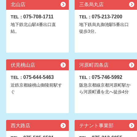
北山店
三条烏丸店
075-708-1711
075-213-7200
TEL：
TEL：
地下鉄北山駅4番出口直
地下鉄烏丸御池駅5番出口
結。
徒歩3分。
伏見桃山店
河原町四条店
075-644-5463
075-746-5992
TEL：
TEL：
近鉄京都線桃山御陵前駅す
阪急京都線京都河原町駅か
ぐ
ら河原町通を北へ徒歩4分
西大路店
テナント事業部