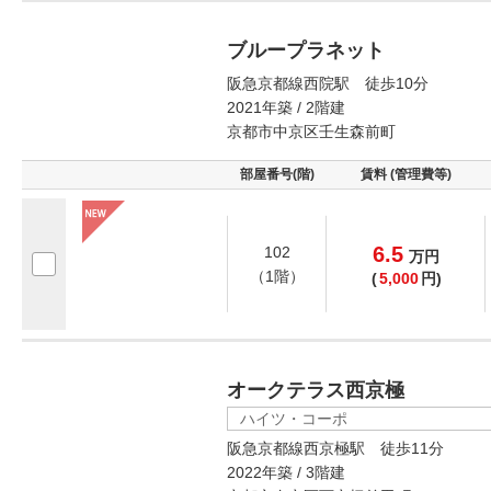
ブループラネット
阪急京都線西院駅 徒歩10分
2021年築 / 2階建
京都市中京区壬生森前町
部屋番号(階)
賃料 (管理費等)
6.5
102
万
円
（1階）
(
5,000
円)
オークテラス西京極
ハイツ・コーポ
阪急京都線西京極駅 徒歩11分
2022年築 / 3階建