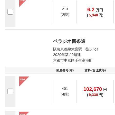
6.2
213
万
円
（2階）
(
5,940
円)
ベラジオ四条通
阪急京都線大宮駅 徒歩6分
2020年築 / 9階建
京都市中京区壬生高樋町
部屋番号(階)
賃料 (管理費等)
102,670
401
円
（4階）
(
9,330
円)