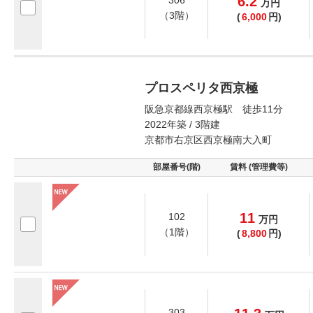
6.2
306
万
円
（3階）
(
6,000
円)
プロスペリタ西京極
阪急京都線西京極駅 徒歩11分
2022年築 / 3階建
京都市右京区西京極南大入町
部屋番号(階)
賃料 (管理費等)
11
102
万
円
（1階）
(
8,800
円)
303