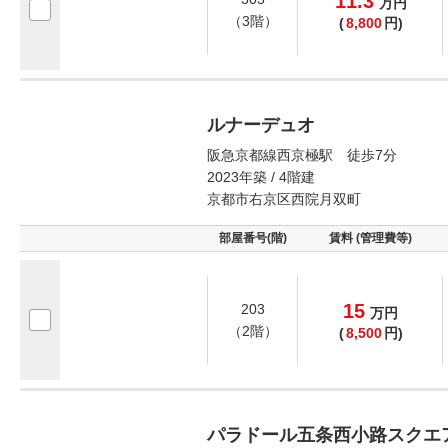
11.3
万
円
（3階）
(
8,800
円)
ルナーデュオ
阪急京都線西京極駅 徒歩7分
2023年築 / 4階建
京都市右京区西院月双町
部屋番号(階)
賃料 (管理費等)
15
203
万
円
（2階）
(
8,500
円)
パラドール五条西小路スクエ