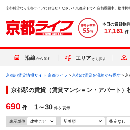
京都賃貸なら京都ライフにお任せください！京都府下で21店舗展開中。物件掲
本日の賃貸物
17,161
件
沿線
エリア
から探す
から探す
京都の賃貸情報サイト 京都ライフ
>
京都の賃貸を沿線から探す
>
京
京都駅
の賃貸（賃貸マンション・アパート）
690
1～30
件
件を表示
表示単位