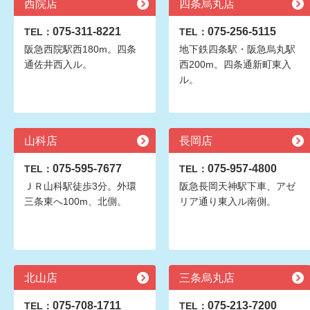
西院店
四条烏丸店
075-311-8221
075-256-5115
TEL：
TEL：
阪急西院駅西180m。四条
地下鉄四条駅・阪急烏丸駅
通佐井西入ル。
西200m。四条通新町東入
ル。
山科店
長岡店
075-595-7677
075-957-4800
TEL：
TEL：
ＪＲ山科駅徒歩3分。外環
阪急長岡天神駅下車、アゼ
三条東へ100m、北側。
リア通り東入ル南側。
北山店
三条烏丸店
075-708-1711
075-213-7200
TEL：
TEL：