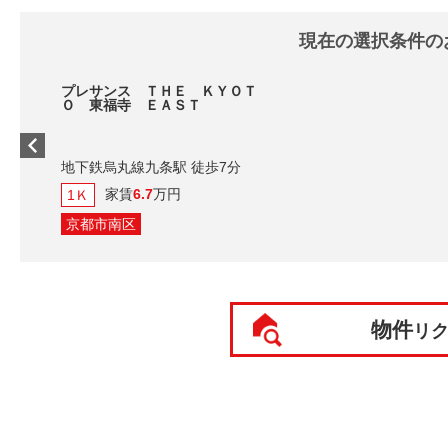
現在の選択条件の
プレサンス ＴＨＥ ＫＹＯＴ
Ｏ 東福寺 ＥＡＳＴ
地下鉄烏丸線九条駅 徒歩7分
家賃
6.7
万円
1Ｋ
京都市南区
物件
リ