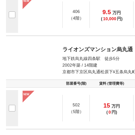
9.5
406
万
円
（4階）
(
10,000
円)
ライオンズマンション烏丸通
地下鉄烏丸線四条駅 徒歩5分
2002年築 / 14階建
京都市下京区烏丸通松原下ﾙ五条烏丸
部屋番号(階)
賃料 (管理費等)
15
502
万
円
（5階）
(
0
円)