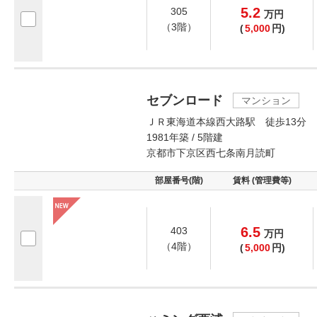
5.2
305
万
円
（3階）
(
5,000
円)
セブンロード
マンション
ＪＲ東海道本線西大路駅 徒歩13分
1981年築 / 5階建
京都市下京区西七条南月読町
部屋番号(階)
賃料 (管理費等)
6.5
403
万
円
（4階）
(
5,000
円)