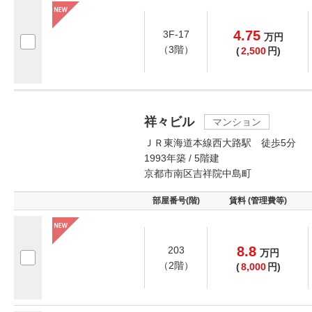
4.75
3F-17
万
円
（3階）
(
2,500
円)
祥々ビル
マンション
ＪＲ東海道本線西大路駅 徒歩5分
1993年築 / 5階建
京都市南区吉祥院中島町
部屋番号(階)
賃料 (管理費等)
8.8
203
万
円
（2階）
(
8,000
円)