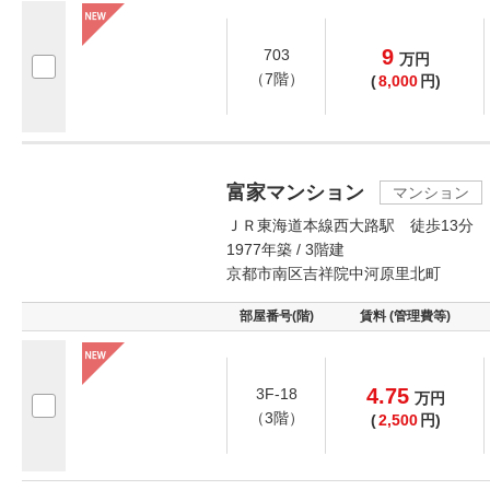
9
703
万
円
（7階）
(
8,000
円)
富家マンション
マンション
ＪＲ東海道本線西大路駅 徒歩13分
1977年築 / 3階建
京都市南区吉祥院中河原里北町
部屋番号(階)
賃料 (管理費等)
4.75
3F-18
万
円
（3階）
(
2,500
円)