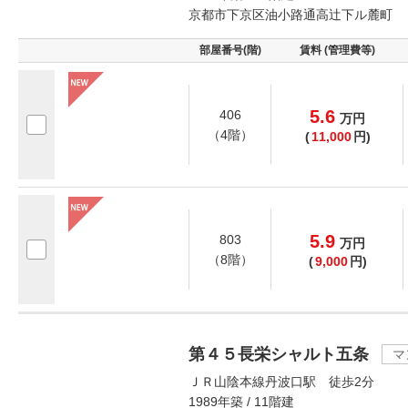
京都市下京区油小路通高辻下ル麓町
部屋番号(階)
賃料 (管理費等)
5.6
406
万
円
（4階）
(
11,000
円)
5.9
803
万
円
（8階）
(
9,000
円)
第４５長栄シャルト五条
マ
ＪＲ山陰本線丹波口駅 徒歩2分
1989年築 / 11階建