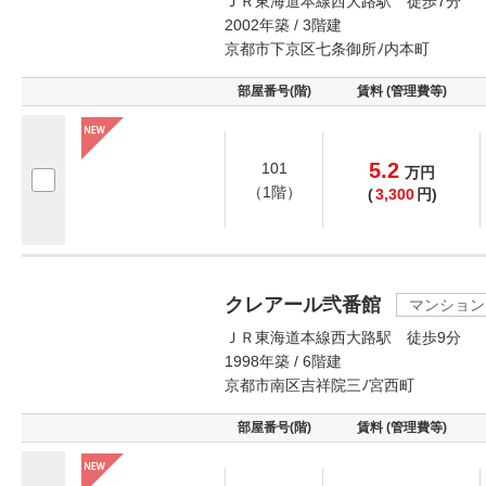
ＪＲ東海道本線西大路駅 徒歩7分
2002年築 / 3階建
京都市下京区七条御所ﾉ内本町
部屋番号(階)
賃料 (管理費等)
5.2
101
万
円
（1階）
(
3,300
円)
クレアール弐番館
マンション
ＪＲ東海道本線西大路駅 徒歩9分
1998年築 / 6階建
京都市南区吉祥院三ﾉ宮西町
部屋番号(階)
賃料 (管理費等)