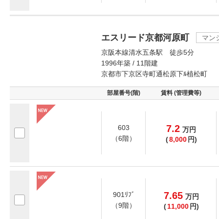
エスリード京都河原町
マン
京阪本線清水五条駅 徒歩5分
1996年築 / 11階建
京都市下京区寺町通松原下ﾙ植松町
部屋番号(階)
賃料 (管理費等)
7.2
603
万
円
（6階）
(
8,000
円)
7.65
901ﾘﾌﾞ
万
円
（9階）
(
11,000
円)