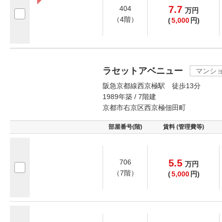
7.7
404
万
円
（4階）
(
5,000
円)
ラセットアベニュー
マンシ
阪急京都線西京極駅 徒歩13分
1989年築 / 7階建
京都市右京区西京極佃田町
部屋番号(階)
賃料 (管理費等)
5.5
706
万
円
（7階）
(
5,000
円)