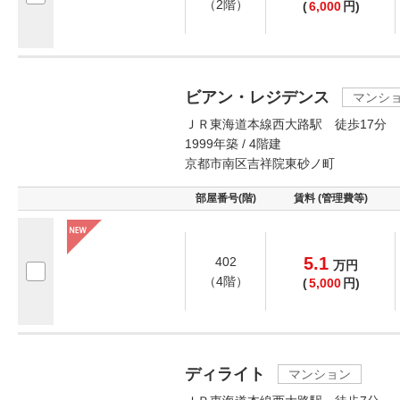
（2階）
(
6,000
円)
ビアン・レジデンス
マンシ
ＪＲ東海道本線西大路駅 徒歩17分
1999年築 / 4階建
京都市南区吉祥院東砂ノ町
部屋番号(階)
賃料 (管理費等)
5.1
402
万
円
（4階）
(
5,000
円)
ディライト
マンション