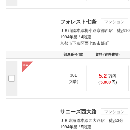
フォレスト七条
マンション
ＪＲ山陰本線梅小路京都西駅 徒歩10
1994年築 / 4階建
京都市下京区西七条市部町
部屋番号(階)
賃料 (管理費等)
5.2
301
万
円
（3階）
(
5,000
円)
サニーズ西大路
マンション
ＪＲ東海道本線西大路駅 徒歩3分
1994年築 / 5階建