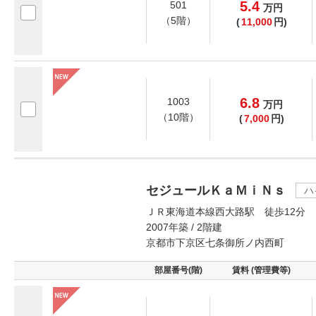
5.4
501
万
円
（5階）
(
11,000
円)
6.8
1003
万
円
（10階）
(
7,000
円)
セジュールＫａＭｉＮｓ
ハ
ＪＲ東海道本線西大路駅 徒歩12分
2007年築 / 2階建
京都市下京区七条御所ノ内西町
部屋番号(階)
賃料 (管理費等)