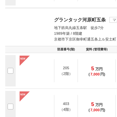
グランタック河原町五条
マ
地下鉄烏丸線五条駅 徒歩7分
1989年築 / 8階建
京都市下京区御幸町通五条上ル安土町
部屋番号(階)
賃料 (管理費等)
5
205
万
円
（2階）
(
7,000
円)
5
403
万
円
（4階）
(
7,000
円)