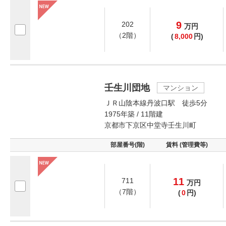
9
202
万
円
（2階）
(
8,000
円)
壬生川団地
マンション
ＪＲ山陰本線丹波口駅 徒歩5分
1975年築 / 11階建
京都市下京区中堂寺壬生川町
部屋番号(階)
賃料 (管理費等)
11
711
万
円
（7階）
(
0
円)