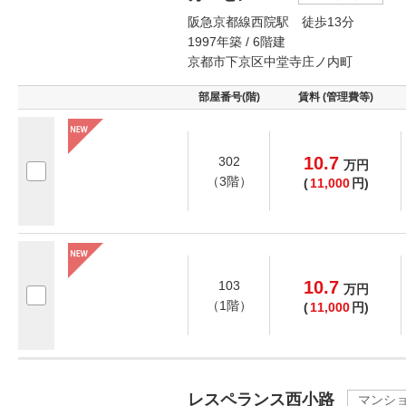
阪急京都線西院駅 徒歩13分
1997年築 / 6階建
京都市下京区中堂寺庄ノ内町
部屋番号(階)
賃料 (管理費等)
10.7
302
万
円
（3階）
(
11,000
円)
10.7
103
万
円
（1階）
(
11,000
円)
レスペランス西小路
マンシ