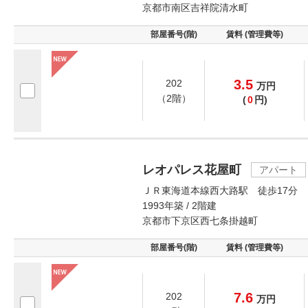
京都市南区吉祥院清水町
部屋番号(階)
賃料 (管理費等)
3.5
202
万
円
（2階）
(
0
円)
レオパレス花屋町
アパート
ＪＲ東海道本線西大路駅 徒歩17分
1993年築 / 2階建
京都市下京区西七条掛越町
部屋番号(階)
賃料 (管理費等)
7.6
202
万
円