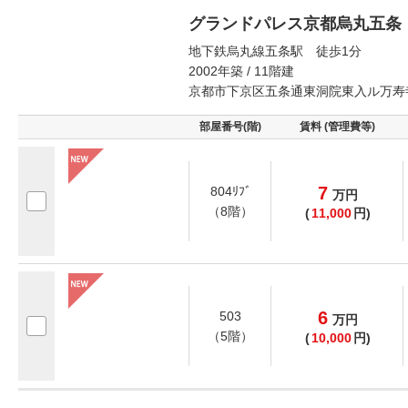
グランドパレス京都烏丸五条
地下鉄烏丸線五条駅 徒歩1分
2002年築 / 11階建
京都市下京区五条通東洞院東入ル万寿
部屋番号(階)
賃料 (管理費等)
7
804ﾘﾌﾞ
万
円
（8階）
(
11,000
円)
6
503
万
円
（5階）
(
10,000
円)