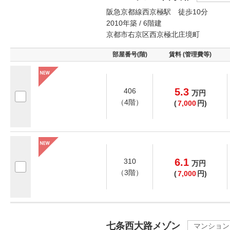
阪急京都線西京極駅 徒歩10分
2010年築 / 6階建
京都市右京区西京極北庄境町
部屋番号(階)
賃料 (管理費等)
5.3
406
万
円
（4階）
(
7,000
円)
6.1
310
万
円
（3階）
(
7,000
円)
七条西大路メゾン
マンション