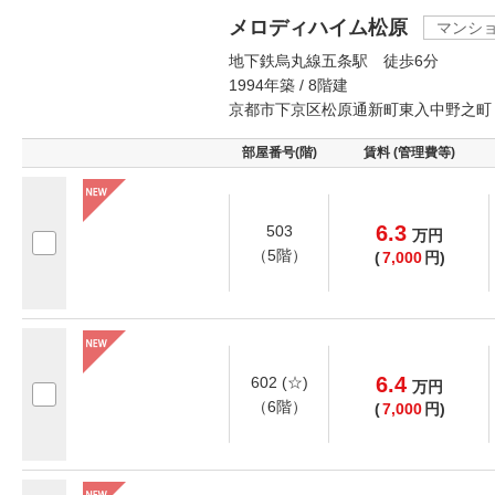
メロディハイム松原
マンシ
地下鉄烏丸線五条駅 徒歩6分
1994年築 / 8階建
京都市下京区松原通新町東入中野之町
部屋番号(階)
賃料 (管理費等)
6.3
503
万
円
（5階）
(
7,000
円)
6.4
602 (☆)
万
円
（6階）
(
7,000
円)