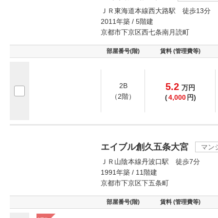
ＪＲ東海道本線西大路駅 徒歩13分
2011年築 / 5階建
京都市下京区西七条南月読町
部屋番号(階)
賃料 (管理費等)
5.2
2B
万
円
（2階）
(
4,000
円)
エイブル創久五条大宮
マン
ＪＲ山陰本線丹波口駅 徒歩7分
1991年築 / 11階建
京都市下京区下五条町
部屋番号(階)
賃料 (管理費等)