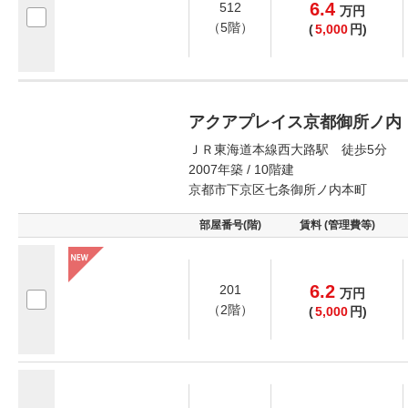
6.4
512
万
円
（5階）
(
5,000
円)
アクアプレイス京都御所ノ内
ＪＲ東海道本線西大路駅 徒歩5分
2007年築 / 10階建
京都市下京区七条御所ノ内本町
部屋番号(階)
賃料 (管理費等)
6.2
201
万
円
（2階）
(
5,000
円)