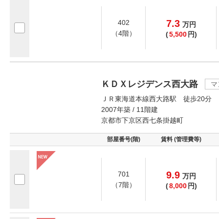
7.3
402
万
円
（4階）
(
5,500
円)
ＫＤＸレジデンス西大路
マ
ＪＲ東海道本線西大路駅 徒歩20分
2007年築 / 11階建
京都市下京区西七条掛越町
部屋番号(階)
賃料 (管理費等)
9.9
701
万
円
（7階）
(
8,000
円)