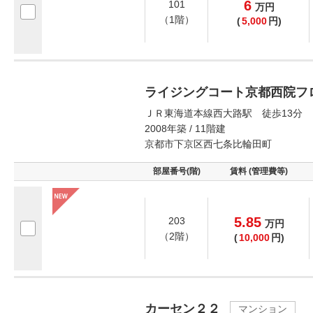
6
101
万
円
（1階）
(
5,000
円)
ライジングコート京都西院フ
ＪＲ東海道本線西大路駅 徒歩13分
2008年築 / 11階建
京都市下京区西七条比輪田町
部屋番号(階)
賃料 (管理費等)
5.85
203
万
円
（2階）
(
10,000
円)
カーセン２２
マンション