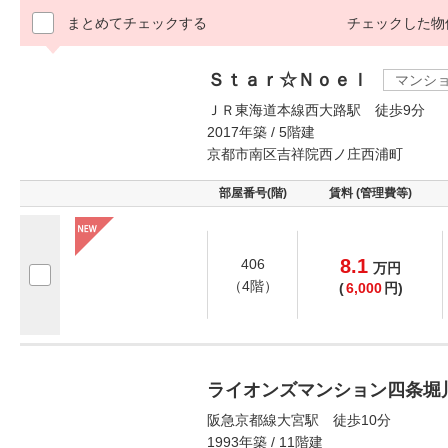
まとめてチェックする
チェックした物
Ｓｔａｒ☆Ｎｏｅｌ
マンシ
ＪＲ東海道本線西大路駅 徒歩9分
2017年築 / 5階建
京都市南区吉祥院西ノ庄西浦町
部屋番号(階)
賃料 (管理費等)
8.1
406
万
円
（4階）
(
6,000
円)
ライオンズマンション四条堀
阪急京都線大宮駅 徒歩10分
1993年築 / 11階建