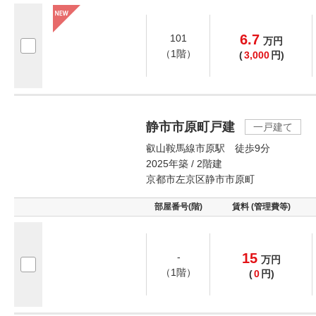
6.7
101
万
円
（1階）
(
3,000
円)
静市市原町戸建
一戸建て
叡山鞍馬線市原駅 徒歩9分
2025年築 / 2階建
京都市左京区静市市原町
部屋番号(階)
賃料 (管理費等)
15
-
万
円
（1階）
(
0
円)