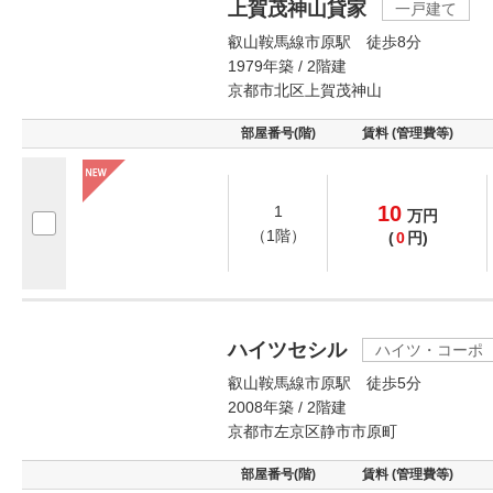
上賀茂神山貸家
一戸建て
叡山鞍馬線市原駅 徒歩8分
1979年築 / 2階建
京都市北区上賀茂神山
部屋番号(階)
賃料 (管理費等)
10
1
万
円
（1階）
(
0
円)
ハイツセシル
ハイツ・コーポ
叡山鞍馬線市原駅 徒歩5分
2008年築 / 2階建
京都市左京区静市市原町
部屋番号(階)
賃料 (管理費等)