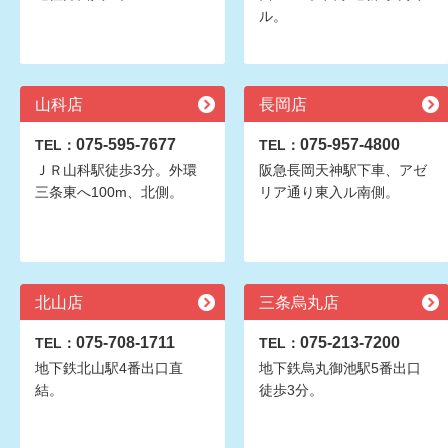
ル。
山科店
長岡店
075-595-7677
075-957-4800
TEL：
TEL：
ＪＲ山科駅徒歩3分。外環
阪急長岡天神駅下車、アゼ
三条東へ100m、北側。
リア通り東入ル南側。
北山店
三条烏丸店
075-708-1711
075-213-7200
TEL：
TEL：
地下鉄北山駅4番出口直
地下鉄烏丸御池駅5番出口
結。
徒歩3分。