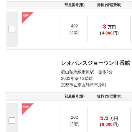
部屋番号(階)
賃料 (管理費等)
3
402
万
円
（4階）
(
4,000
円)
レオパレスジョーウンⅡ番館
叡山鞍馬線市原駅 徒歩2分
2003年築 / 2階建
京都市左京区静市市原町
部屋番号(階)
賃料 (管理費等)
5.5
202
万
円
（2階）
(
6,000
円)