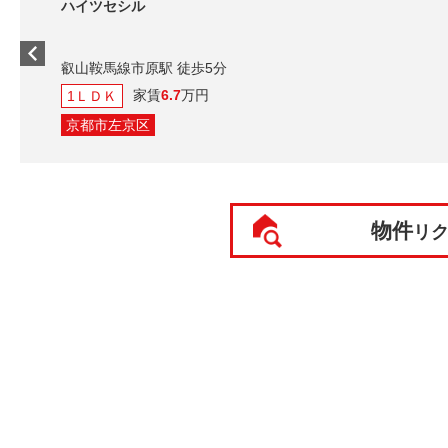
ハイツセシル
叡山鞍馬線市原駅 徒歩5分
家賃
6.7
万円
1ＬＤＫ
京都市左京区
物件
リ