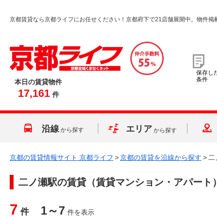
京都賃貸なら京都ライフにお任せください！京都府下で21店舗展開中。物件掲
保存し
条件
本日の賃貸物件
17,161
件
沿線
エリア
から探す
から探す
京都の賃貸情報サイト 京都ライフ
>
京都の賃貸を沿線から探す
>
二
二ノ瀬駅
の賃貸（賃貸マンション・アパート
7
1～7
件
件を表示