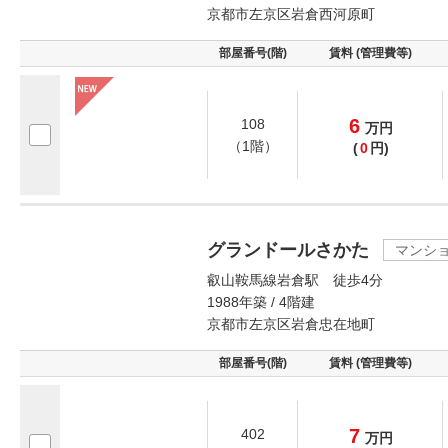
京都市左京区岩倉西河原町
部屋番号(階)
賃料 (管理費等)
6
108
万
円
（1階）
(
0
円)
グランドールさかた
マンシ
叡山鞍馬線岩倉駅 徒歩4分
1988年築 / 4階建
京都市左京区岩倉忠在地町
部屋番号(階)
賃料 (管理費等)
7
402
万
円