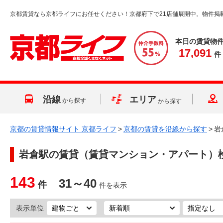
京都賃貸なら京都ライフにお任せください！京都府下で21店舗展開中。物件掲
本日の賃貸物
17,091
件
沿線
エリア
から探す
から探す
京都の賃貸情報サイト 京都ライフ
>
京都の賃貸を沿線から探す
>
岩
岩倉駅
の賃貸（賃貸マンション・アパート）
143
31～40
件
件を表示
表示単位