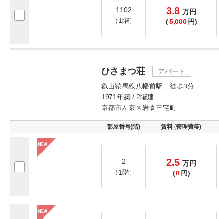
3.8
1102
万
円
（1階）
(
5,000
円)
ひさまつ荘
アパート
叡山鞍馬線八幡前駅 徒歩3分
1971年築 / 2階建
京都市左京区岩倉三宅町
部屋番号(階)
賃料 (管理費等)
2.5
2
万
円
（1階）
(
0
円)