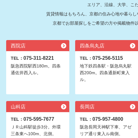
エリア、沿線、大学、こ
賃貸情報はもちろん、京都の住み心地や暮らし
京都でお部屋探しをご希望の方や掲載物件
西院店
四条烏丸店
075-311-8221
075-256-5115
TEL：
TEL：
阪急西院駅西180m。四条
地下鉄四条駅・阪急烏丸駅
通佐井西入ル。
西200m。四条通新町東入
ル。
山科店
長岡店
075-595-7677
075-957-4800
TEL：
TEL：
ＪＲ山科駅徒歩3分。外環
阪急長岡天神駅下車、アゼ
三条東へ100m、北側。
リア通り東入ル南側。