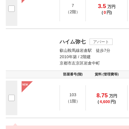
3.5
7
万
円
（2階）
(
0
円)
ハイム弥七
アパート
叡山鞍馬線岩倉駅 徒歩7分
2010年築 / 2階建
京都市左京区岩倉中町
部屋番号(階)
賃料 (管理費等)
8.75
103
万
円
（1階）
(
4,600
円)