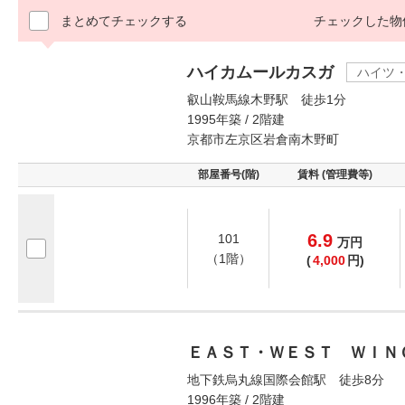
まとめてチェックする
チェックした物
ハイカムールカスガ
ハイツ
叡山鞍馬線木野駅 徒歩1分
1995年築 / 2階建
京都市左京区岩倉南木野町
部屋番号(階)
賃料 (管理費等)
6.9
101
万
円
（1階）
(
4,000
円)
ＥＡＳＴ・ＷＥＳＴ ＷＩＮ
地下鉄烏丸線国際会館駅 徒歩8分
1996年築 / 2階建