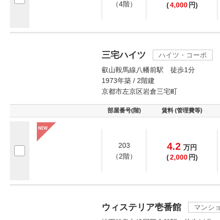
（4階）
(
4,000
円)
三宅ハイツ
ハイツ・コーポ
叡山鞍馬線八幡前駅 徒歩1分
1973年築 / 2階建
京都市左京区岩倉三宅町
部屋番号(階)
賃料 (管理費等)
4.2
203
万
円
（2階）
(
2,000
円)
ウィステリア壱番館
マンシ