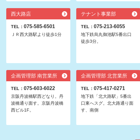
西大路店
テナント事業部
075-585-6501
075-213-6055
TEL：
TEL：
ＪＲ西大路駅より徒歩1分
地下鉄烏丸御池駅5番出口
徒歩3分。
企画管理部 南営業所
企画管理部 北営業所
075-603-6022
075-417-0271
TEL：
TEL：
京阪丹波橋駅西どなり。丹
地下鉄「北大路駅」5番出
波橋通り面す。京阪丹波橋
口東へスグ。北大路通り面
西ビル1F。
す、南側