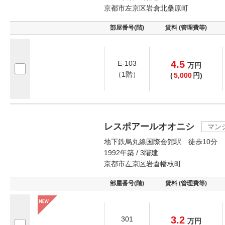
京都市左京区岩倉北桑原町
部屋番号(階)
賃料 (管理費等)
4.5
E-103
万
円
（1階）
(
5,000
円)
レスポアールオオニシ
マン
地下鉄烏丸線国際会館駅 徒歩10分
1992年築 / 3階建
京都市左京区岩倉幡枝町
部屋番号(階)
賃料 (管理費等)
3.2
301
万
円