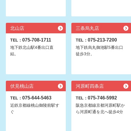
北山店
三条烏丸店
075-708-1711
075-213-7200
TEL：
TEL：
地下鉄北山駅4番出口直
地下鉄烏丸御池駅5番出口
結。
徒歩3分。
伏見桃山店
河原町四条店
075-644-5463
075-746-5992
TEL：
TEL：
近鉄京都線桃山御陵前駅す
阪急京都線京都河原町駅か
ぐ
ら河原町通を北へ徒歩4分