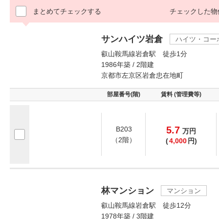
まとめてチェックする
チェックした物
サンハイツ岩倉
ハイツ・コー
叡山鞍馬線岩倉駅 徒歩1分
1986年築 / 2階建
京都市左京区岩倉忠在地町
部屋番号(階)
賃料 (管理費等)
5.7
B203
万
円
（2階）
(
4,000
円)
林マンション
マンション
叡山鞍馬線岩倉駅 徒歩12分
1978年築 / 3階建