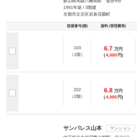
叡山鞍馬線八幡前駅 徒歩9分
1991年築 / 3階建
京都市左京区岩倉花園町
部屋番号(階)
賃料 (管理費等)
6.7
103
万
円
（1階）
(
4,000
円)
6.8
202
万
円
（2階）
(
4,000
円)
サンパレス山本
マンション