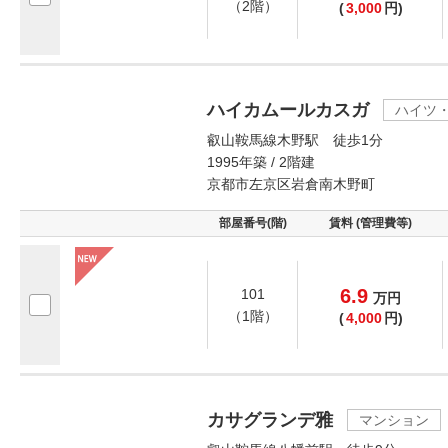
（2階）
(
3,000
円)
ハイカムールカスガ
ハイツ
叡山鞍馬線木野駅 徒歩1分
1995年築 / 2階建
京都市左京区岩倉南木野町
部屋番号(階)
賃料 (管理費等)
6.9
101
万
円
（1階）
(
4,000
円)
カサグランデ雅
マンション