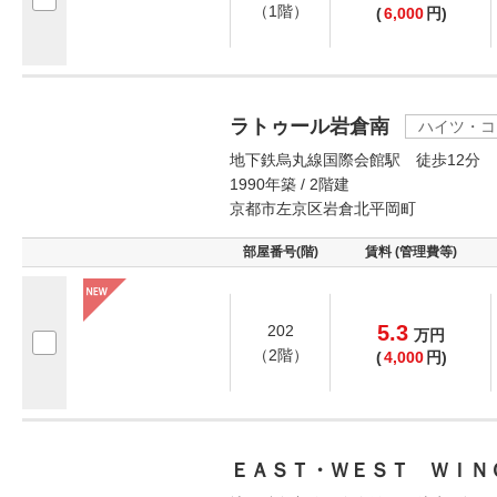
（1階）
(
6,000
円)
ラトゥール岩倉南
ハイツ・コ
地下鉄烏丸線国際会館駅 徒歩12分
1990年築 / 2階建
京都市左京区岩倉北平岡町
部屋番号(階)
賃料 (管理費等)
5.3
202
万
円
（2階）
(
4,000
円)
ＥＡＳＴ・ＷＥＳＴ ＷＩＮ