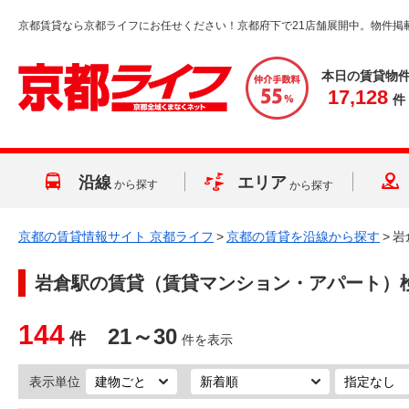
京都賃貸なら京都ライフにお任せください！京都府下で21店舗展開中。物件掲
本日の賃貸物
17,128
件
沿線
エリア
から探す
から探す
京都の賃貸情報サイト 京都ライフ
>
京都の賃貸を沿線から探す
>
岩
岩倉駅
の賃貸（賃貸マンション・アパート）
144
21～30
件
件を表示
表示単位