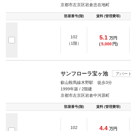
京都市左京区岩倉忠在地町
部屋番号(階)
賃料 (管理費等)
5.1
102
万
円
（1階）
(
5,000
円)
サンフローラ宝ヶ池
アパー
叡山鞍馬線木野駅 徒歩3分
1999年築 / 2階建
京都市左京区岩倉中河原町
部屋番号(階)
賃料 (管理費等)
4.4
102
万
円