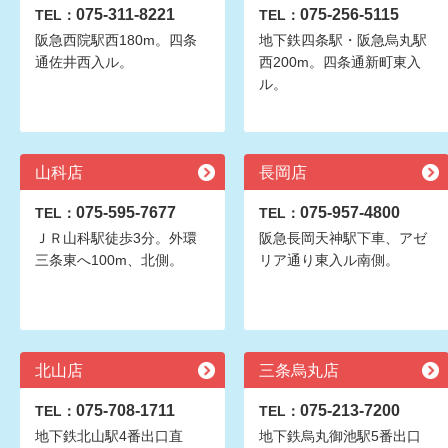
075-311-8221
075-256-5115
TEL：
TEL：
阪急西院駅西180m。四条
地下鉄四条駅・阪急烏丸駅
通佐井西入ル。
西200m。四条通新町東入
ル。
山科店
長岡店
075-595-7677
075-957-4800
TEL：
TEL：
ＪＲ山科駅徒歩3分。外環
阪急長岡天神駅下車、アゼ
三条東へ100m、北側。
リア通り東入ル南側。
北山店
三条烏丸店
075-708-1711
075-213-7200
TEL：
TEL：
地下鉄北山駅4番出口直
地下鉄烏丸御池駅5番出口