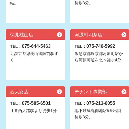
結。
徒歩3分。
伏見桃山店
河原町四条店
075-644-5463
075-746-5992
TEL：
TEL：
近鉄京都線桃山御陵前駅す
阪急京都線京都河原町駅か
ぐ
ら河原町通を北へ徒歩4分
西大路店
テナント事業部
075-585-6501
075-213-6055
TEL：
TEL：
ＪＲ西大路駅より徒歩1分
地下鉄烏丸御池駅5番出口
徒歩3分。