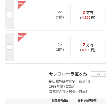
2
22
万
円
（2階）
(
4,500
円)
2
15
万
円
（2階）
(
4,500
円)
サンフローラ宝ヶ池
アパー
叡山鞍馬線木野駅 徒歩3分
1999年築 / 2階建
京都市左京区岩倉中河原町
部屋番号(階)
賃料 (管理費等)