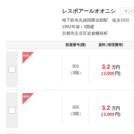
レスポアールオオニシ
マン
地下鉄烏丸線国際会館駅 徒歩10分
1992年築 / 3階建
京都市左京区岩倉幡枝町
部屋番号(階)
賃料 (管理費等)
3.2
301
万
円
（3階）
(
3,000
円)
3.2
305
万
円
（3階）
(
3,000
円)