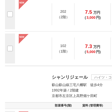
7.5
202
万
円
（2階）
(
3,000
円)
7.3
102
万
円
（1階）
(
5,000
円)
シャンリジェール
ハイツ・コ
叡山叡山線三宅八幡駅 徒歩4分
1992年築 / 2階建
京都市左京区上高野畑ケ田町
部屋番号(階)
賃料 (管理費等)