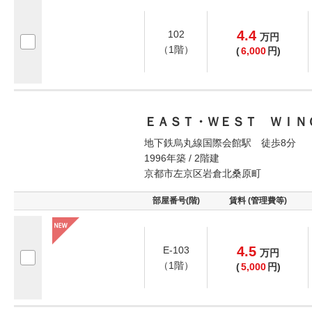
4.4
102
万
円
（1階）
(
6,000
円)
ＥＡＳＴ・ＷＥＳＴ ＷＩＮ
地下鉄烏丸線国際会館駅 徒歩8分
1996年築 / 2階建
京都市左京区岩倉北桑原町
部屋番号(階)
賃料 (管理費等)
4.5
E-103
万
円
（1階）
(
5,000
円)