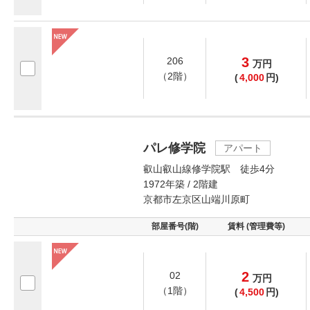
3
206
万
円
（2階）
(
4,000
円)
パレ修学院
アパート
叡山叡山線修学院駅 徒歩4分
1972年築 / 2階建
京都市左京区山端川原町
部屋番号(階)
賃料 (管理費等)
2
02
万
円
（1階）
(
4,500
円)