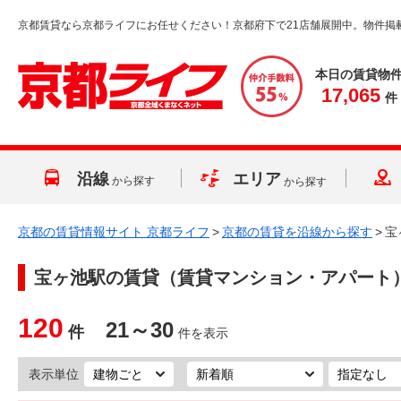
京都賃貸なら京都ライフにお任せください！京都府下で21店舗展開中。物件掲
本日の賃貸物
17,065
件
沿線
エリア
から探す
から探す
京都の賃貸情報サイト 京都ライフ
>
京都の賃貸を沿線から探す
>
宝
宝ヶ池駅
の賃貸（賃貸マンション・アパート
120
21～30
件
件を表示
表示単位