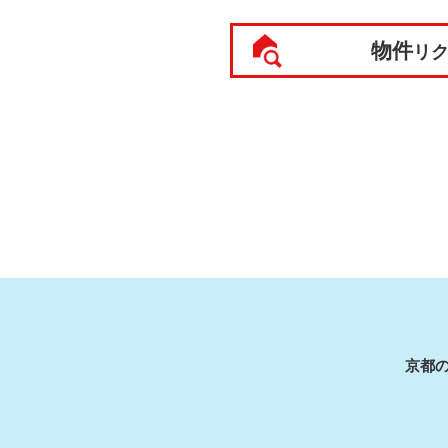
物件
リ
京都