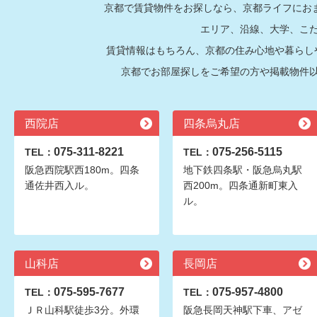
京都で賃貸物件をお探しなら、京都ライフにおま
エリア、沿線、大学、こ
賃貸情報はもちろん、京都の住み心地や暮らし
京都でお部屋探しをご希望の方や掲載物件
西院店
四条烏丸店
075-311-8221
075-256-5115
TEL：
TEL：
阪急西院駅西180m。四条
地下鉄四条駅・阪急烏丸駅
通佐井西入ル。
西200m。四条通新町東入
ル。
山科店
長岡店
075-595-7677
075-957-4800
TEL：
TEL：
ＪＲ山科駅徒歩3分。外環
阪急長岡天神駅下車、アゼ