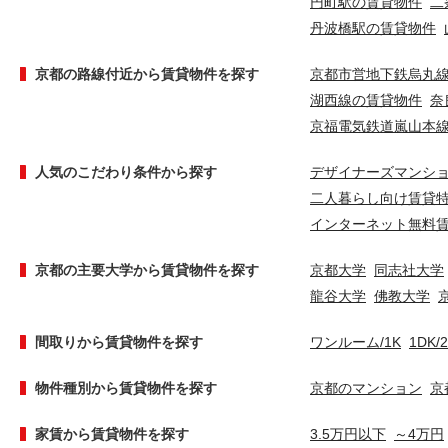
円町駅の賃貸物件
二
丹波橋駅の賃貸物件
京都の路線付近から賃貸物件を探す
京都市営地下鉄烏丸
湖西線の賃貸物件
奈
京福電気鉄道嵐山本
人気のこだわり条件から探す
デザイナーズマンシ
二人暮らし向け賃貸
インターネット無料
京都の主要大学から賃貸物件を探す
京都大学
同志社大学
龍谷大学
佛教大学
間取りから賃貸物件を探す
ワンルーム/1K
1DK/
物件種別から賃貸物件を探す
京都のマンション
京
家賃から賃貸物件を探す
3.5万円以下
～4万円