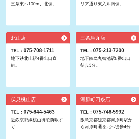
三条東へ100m、北側。
リア通り東入ル南側。
北山店
三条烏丸店
075-708-1711
075-213-7200
TEL：
TEL：
地下鉄北山駅4番出口直
地下鉄烏丸御池駅5番出口
結。
徒歩3分。
伏見桃山店
河原町四条店
075-644-5463
075-746-5992
TEL：
TEL：
近鉄京都線桃山御陵前駅す
阪急京都線京都河原町駅か
ぐ
ら河原町通を北へ徒歩4分