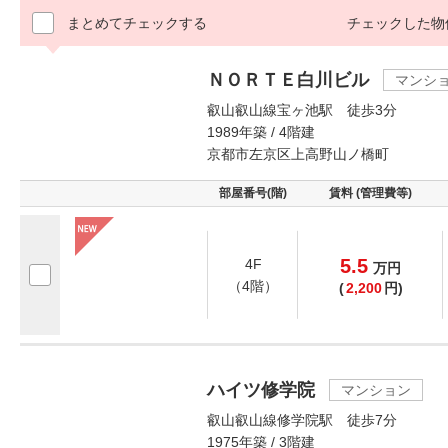
まとめてチェックする
チェックした物
ＮＯＲＴＥ白川ビル
マンシ
叡山叡山線宝ヶ池駅 徒歩3分
1989年築 / 4階建
京都市左京区上高野山ノ橋町
部屋番号(階)
賃料 (管理費等)
5.5
4F
万
円
（4階）
(
2,200
円)
ハイツ修学院
マンション
叡山叡山線修学院駅 徒歩7分
1975年築 / 3階建