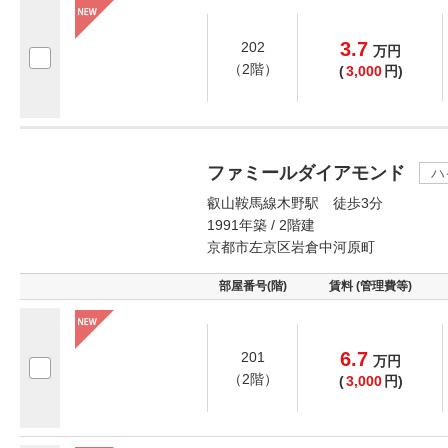
3.7
202
万
円
（2階）
(
3,000
円)
ファミールダイアモンド
ハ
叡山鞍馬線木野駅 徒歩3分
1991年築 / 2階建
京都市左京区岩倉中河原町
部屋番号(階)
賃料 (管理費等)
6.7
201
万
円
（2階）
(
3,000
円)