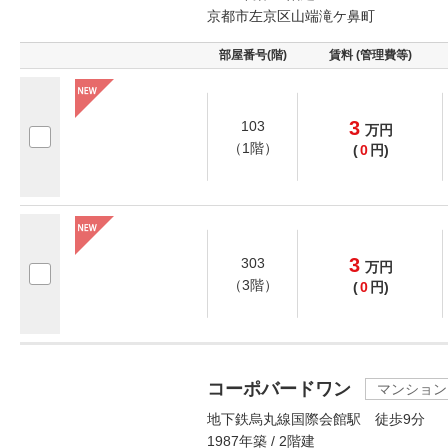
京都市左京区山端滝ケ鼻町
部屋番号(階)
賃料 (管理費等)
3
103
万
円
（1階）
(
0
円)
3
303
万
円
（3階）
(
0
円)
コーポバードワン
マンション
地下鉄烏丸線国際会館駅 徒歩9分
1987年築 / 2階建