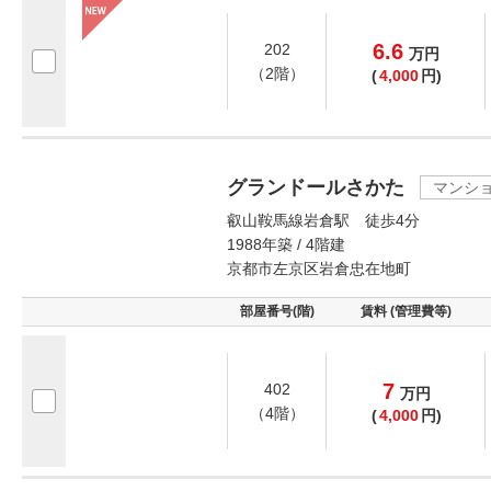
6.6
202
万
円
（2階）
(
4,000
円)
グランドールさかた
マンシ
叡山鞍馬線岩倉駅 徒歩4分
1988年築 / 4階建
京都市左京区岩倉忠在地町
部屋番号(階)
賃料 (管理費等)
7
402
万
円
（4階）
(
4,000
円)