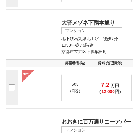
大晋メゾネ下鴨本通り
マンション
地下鉄烏丸線北山駅 徒歩7分
1998年築 / 6階建
京都市左京区下鴨梁田町
部屋番号(階)
賃料 (管理費等)
7.2
608
万
円
（6階）
(
12,000
円)
おおきに百万遍サニーアパー
マンション