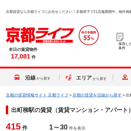
京都賃貸なら京都ライフにお任せください！京都府下で21店舗展開中。物件掲
保存し
条件
本日の賃貸物件
17,081
件
沿線
エリア
から探す
から探す
京都の賃貸情報サイト 京都ライフ
>
京都の賃貸を沿線から探す
>
出
出町柳駅
の賃貸（賃貸マンション・アパート
415
1～30
件
件を表示