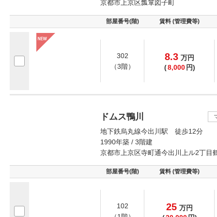
京都市上京区瓢箪図子町
部屋番号(階)
賃料 (管理費等)
8.3
302
万
円
（3階）
(
8,000
円)
ドムス鴨川
地下鉄烏丸線今出川駅 徒歩12分
1990年築 / 3階建
京都市上京区寺町通今出川上ル2丁目
部屋番号(階)
賃料 (管理費等)
25
102
万
円
（1階）