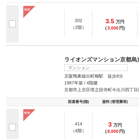
3.5
202
万
円
（2階）
(
3,000
円)
ライオンズマンション京都烏
マンション
京阪鴨東線出町柳駅 徒歩8分
1987年築 / 4階建
京都市上京区塔之段寺町今出川四丁目
部屋番号(階)
賃料 (管理費等)
3
414
万
円
（4階）
(
8,000
円)