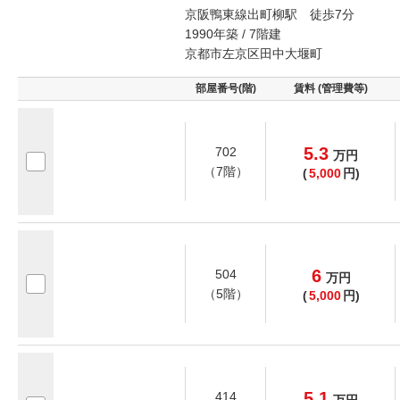
京阪鴨東線出町柳駅 徒歩7分
1990年築 / 7階建
京都市左京区田中大堰町
部屋番号(階)
賃料 (管理費等)
5.3
702
万
円
（7階）
(
5,000
円)
6
504
万
円
（5階）
(
5,000
円)
5.1
414
万
円