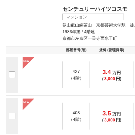
センチュリーハイツコスモ
マンション
叡山叡山線茶山・京都芸術大学駅 徒
1986年築 / 4階建
京都市左京区一乗寺西水干町
部屋番号(階)
賃料 (管理費等)
3.4
427
万
円
（4階）
(
3,000
円)
3.5
403
万
円
（4階）
(
3,000
円)