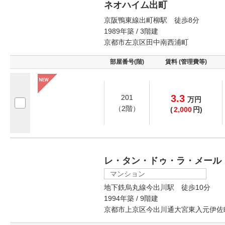
ネオハイム出町
京阪鴨東線出町柳駅 徒歩8分
1989年築 / 3階建
京都市左京区田中南西浦町
部屋番号(階)
賃料 (管理費等)
3.3
201
万
円
（2階）
(
2,000
円)
レ・タン・ドゥ・ラ・メール
マンション
地下鉄烏丸線今出川駅 徒歩10分
1994年築 / 9階建
京都市上京区今出川通大宮東入元伊佐