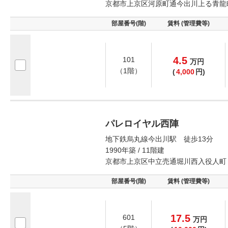
京都市上京区河原町通今出川上る青龍
部屋番号(階)
賃料 (管理費等)
4.5
101
万
円
（1階）
(
4,000
円)
パレロイヤル西陣
地下鉄烏丸線今出川駅 徒歩13分
1990年築 / 11階建
京都市上京区中立売通堀川西入役人町
部屋番号(階)
賃料 (管理費等)
17.5
601
万
円