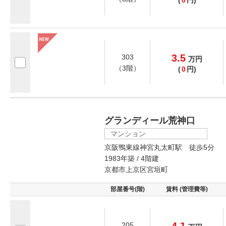
(
0
円)
3.5
303
万
円
（3階）
(
0
円)
グランディール荒神口
マンション
京阪鴨東線神宮丸太町駅 徒歩5分
1983年築 / 4階建
京都市上京区宮垣町
部屋番号(階)
賃料 (管理費等)
205