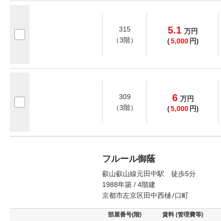
5.1
315
万
円
（3階）
(
5,000
円)
6
309
万
円
（3階）
(
5,000
円)
フルール御蔭
叡山叡山線元田中駅 徒歩5分
1988年築 / 4階建
京都市左京区田中西樋ﾉ口町
部屋番号(階)
賃料 (管理費等)