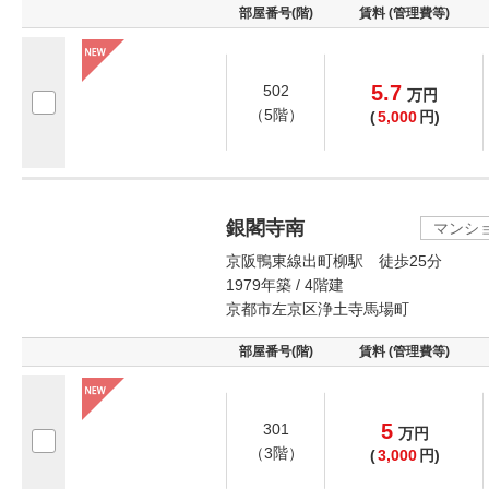
部屋番号(階)
賃料 (管理費等)
5.7
502
万
円
（5階）
(
5,000
円)
銀閣寺南
マンシ
京阪鴨東線出町柳駅 徒歩25分
1979年築 / 4階建
京都市左京区浄土寺馬場町
部屋番号(階)
賃料 (管理費等)
5
301
万
円
（3階）
(
3,000
円)