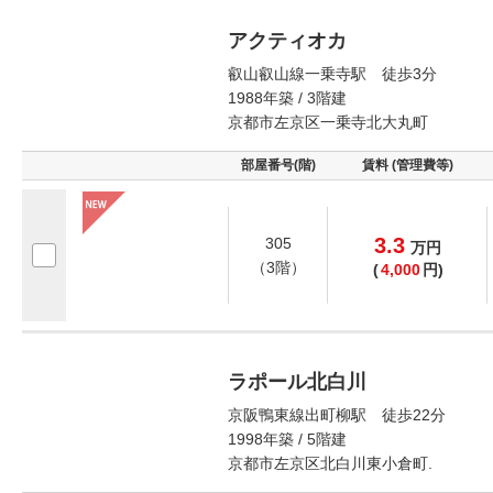
アクティオカ
叡山叡山線一乗寺駅 徒歩3分
1988年築 / 3階建
京都市左京区一乗寺北大丸町
部屋番号(階)
賃料 (管理費等)
3.3
305
万
円
（3階）
(
4,000
円)
ラポール北白川
京阪鴨東線出町柳駅 徒歩22分
1998年築 / 5階建
京都市左京区北白川東小倉町.