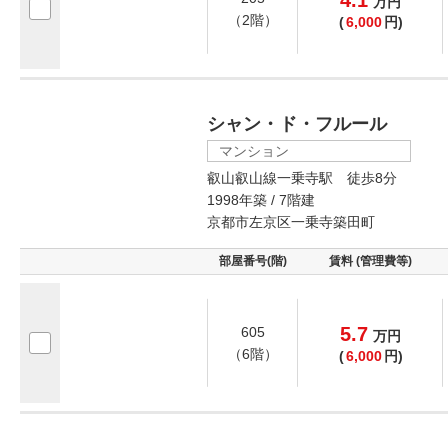
4.1
万
円
（2階）
(
6,000
円)
シャン・ド・フルール
マンション
叡山叡山線一乗寺駅 徒歩8分
1998年築 / 7階建
京都市左京区一乗寺築田町
部屋番号(階)
賃料 (管理費等)
5.7
605
万
円
（6階）
(
6,000
円)