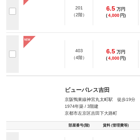
6.5
201
万
円
（2階）
(
4,000
円)
6.5
403
万
円
（4階）
(
4,000
円)
ビューパレス吉田
京阪鴨東線神宮丸太町駅 徒歩19分
1974年築 / 3階建
京都市左京区吉田下大路町
部屋番号(階)
賃料 (管理費等)