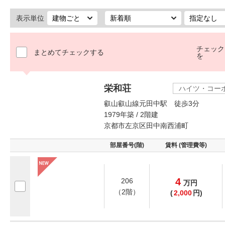
表示単位
チェック
まとめてチェックする
を
栄和荘
ハイツ・コー
叡山叡山線元田中駅 徒歩3分
1979年築 / 2階建
京都市左京区田中南西浦町
部屋番号(階)
賃料 (管理費等)
4
206
万
円
（2階）
(
2,000
円)