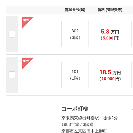
部屋番号(階)
賃料 (管理費等)
5.3
302
万
円
（3階）
(
5,000
円)
18.5
101
万
円
（1階）
(
10,000
円)
コーポ町柳
京阪鴨東線出町柳駅 徒歩2分
1983年築 / 3階建
京都市左京区田中上柳町