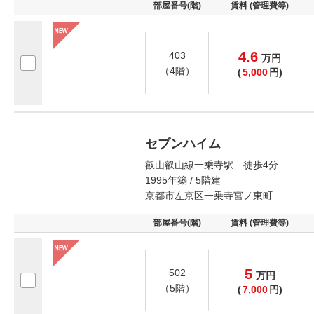
部屋番号(階)
賃料 (管理費等)
4.6
403
万
円
（4階）
(
5,000
円)
セブンハイム
叡山叡山線一乗寺駅 徒歩4分
1995年築 / 5階建
京都市左京区一乗寺宮ノ東町
部屋番号(階)
賃料 (管理費等)
5
502
万
円
（5階）
(
7,000
円)