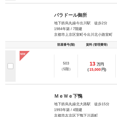
パラドール御所
地下鉄烏丸線今出川駅 徒歩2分
1984年築 / 7階建
京都市上京区室町今出川北小路室町
部屋番号(階)
賃料 (管理費等)
13
503
万
円
（5階）
(
15,000
円)
ＭｅＷｅ下鴨
地下鉄烏丸線北大路駅 徒歩15分
1993年築 / 4階建
京都市左京区下鴨下川原町