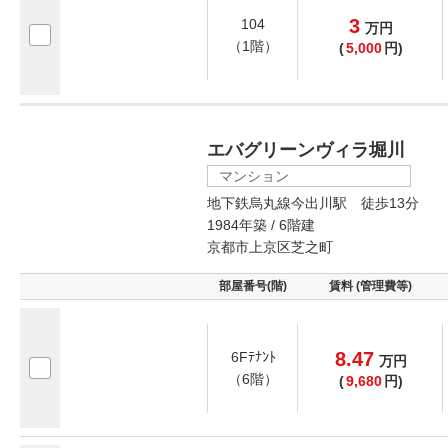
3
104
万
円
（1階）
(
5,000
円)
エバグリーンヴィラ堀川
マンション
地下鉄烏丸線今出川駅 徒歩13分
1984年築 / 6階建
京都市上京区芝之町
部屋番号(階)
賃料 (管理費等)
8.47
6Fﾃﾅﾝﾄ
万
円
（6階）
(
9,680
円)