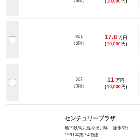
（5階）
(
10,000
円)
17.8
901
万
円
（8階）
(
10,000
円)
11
307
万
円
（3階）
(
10,000
円)
センチュリープラザ
地下鉄烏丸線今出川駅 徒歩5分
1991年築 / 4階建