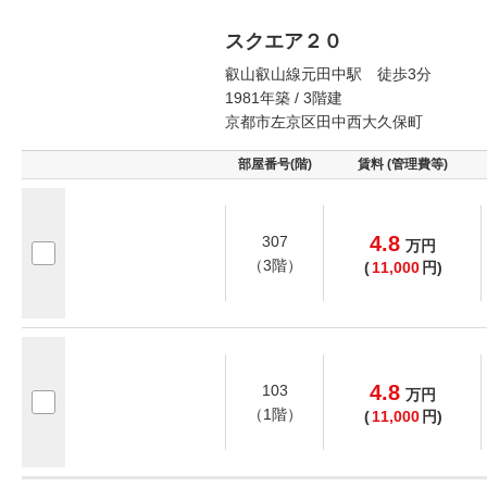
スクエア２０
叡山叡山線元田中駅 徒歩3分
1981年築 / 3階建
京都市左京区田中西大久保町
部屋番号(階)
賃料 (管理費等)
4.8
307
万
円
（3階）
(
11,000
円)
4.8
103
万
円
（1階）
(
11,000
円)