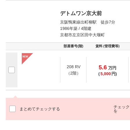
デトムワン京大前
京阪鴨東線出町柳駅 徒歩7分
1986年築 / 4階建
京都市左京区田中大堰町
部屋番号(階)
賃料 (管理費等)
5.6
208 RV
万
円
（2階）
(
5,000
円)
チェック
まとめてチェックする
を