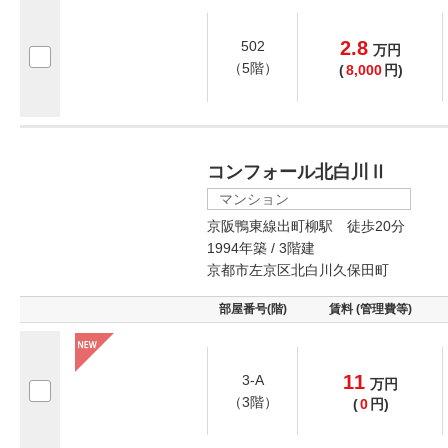
2.8
502
万
円
（5階）
(
8,000
円)
コンフォール北白川Ⅱ
マンション
京阪鴨東線出町柳駅 徒歩20分
1994年築 / 3階建
京都市左京区北白川久保田町
部屋番号(階)
賃料 (管理費等)
11
3-A
万
円
（3階）
(
0
円)