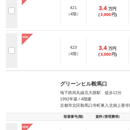
3.4
421
万
円
（4階）
(
3,000
円)
3.4
423
万
円
（4階）
(
3,000
円)
グリーンヒル鞍馬口
地下鉄烏丸線北大路駅 徒歩12分
1992年築 / 4階建
京都市北区鞍馬口寺町東入北側上善寺
部屋番号(階)
賃料 (管理費等)