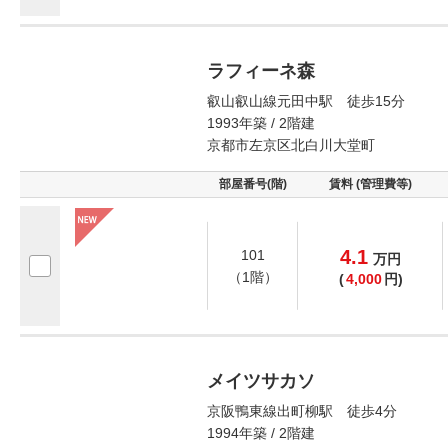
ラフィーネ森
叡山叡山線元田中駅 徒歩15分
1993年築 / 2階建
京都市左京区北白川大堂町
部屋番号(階)
賃料 (管理費等)
4.1
101
万
円
（1階）
(
4,000
円)
メイツサカソ
京阪鴨東線出町柳駅 徒歩4分
1994年築 / 2階建