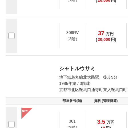
(
20,000
円)
37
306RV
万
円
（3階）
(
20,000
円)
シャトルウサミ
地下鉄烏丸線北大路駅 徒歩9分
1985年築 / 3階建
京都市北区鞍馬口通寺町東入鞍馬口町
部屋番号(階)
賃料 (管理費等)
3.5
301
万
円
（3階）