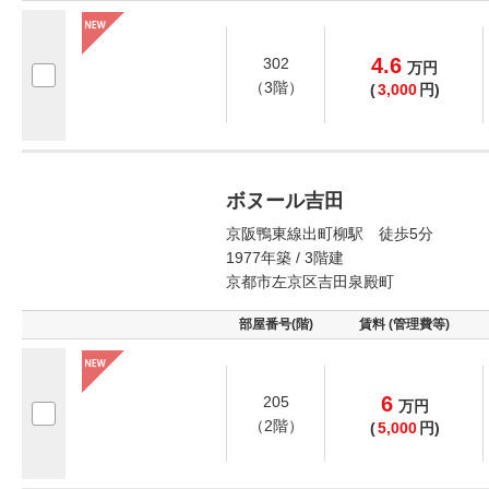
4.6
302
万
円
（3階）
(
3,000
円)
ボヌール吉田
京阪鴨東線出町柳駅 徒歩5分
1977年築 / 3階建
京都市左京区吉田泉殿町
部屋番号(階)
賃料 (管理費等)
6
205
万
円
（2階）
(
5,000
円)