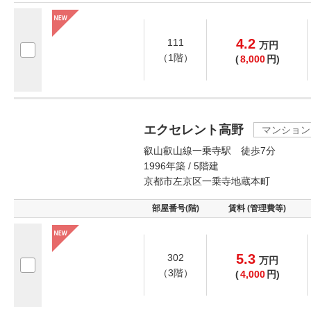
4.2
111
万
円
（1階）
(
8,000
円)
エクセレント高野
マンション
叡山叡山線一乗寺駅 徒歩7分
1996年築 / 5階建
京都市左京区一乗寺地蔵本町
部屋番号(階)
賃料 (管理費等)
5.3
302
万
円
（3階）
(
4,000
円)