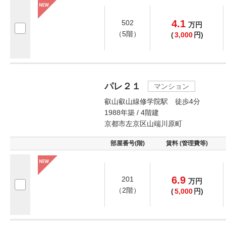
4.1
502
万
円
（5階）
(
3,000
円)
パレ２１
マンション
叡山叡山線修学院駅 徒歩4分
1988年築 / 4階建
京都市左京区山端川原町
部屋番号(階)
賃料 (管理費等)
6.9
201
万
円
（2階）
(
5,000
円)