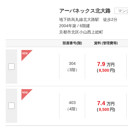
アーバネックス北大路
マン
地下鉄烏丸線北大路駅 徒歩2分
2004年築 / 6階建
京都市北区小山西上総町
部屋番号(階)
賃料 (管理費等)
7.9
304
万
円
（3階）
(
8,500
円)
7.4
403
万
円
（4階）
(
8,500
円)