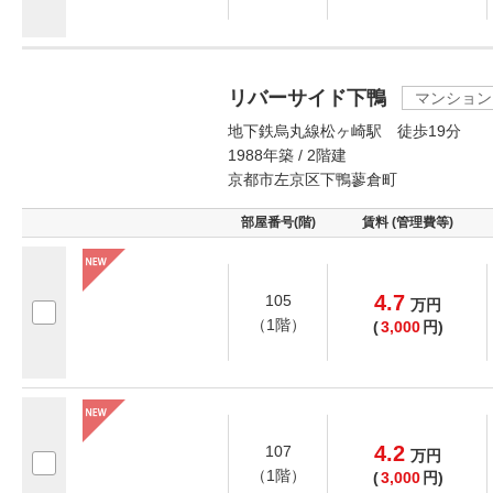
リバーサイド下鴨
マンション
地下鉄烏丸線松ヶ崎駅 徒歩19分
1988年築 / 2階建
京都市左京区下鴨蓼倉町
部屋番号(階)
賃料 (管理費等)
4.7
105
万
円
（1階）
(
3,000
円)
4.2
107
万
円
（1階）
(
3,000
円)