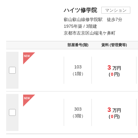
ハイツ修学院
マンション
叡山叡山線修学院駅 徒歩7分
1975年築 / 3階建
京都市左京区山端滝ケ鼻町
部屋番号(階)
賃料 (管理費等)
3
103
万
円
（1階）
(
0
円)
3
303
万
円
（3階）
(
0
円)