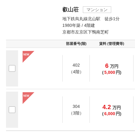
叡山荘
マンション
地下鉄烏丸線北山駅 徒歩1分
1980年築 / 4階建
京都市左京区下鴨南芝町
部屋番号(階)
賃料 (管理費等)
6
402
万
円
（4階）
(
5,000
円)
4.2
304
万
円
（3階）
(
6,000
円)