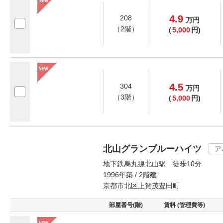
4.9
208
万
円
（2階）
(
5,000
円)
4.5
304
万
円
（3階）
(
5,000
円)
北山グランブルーハイツ
ア
地下鉄烏丸線北山駅 徒歩10分
1996年築 / 2階建
京都市北区上賀茂豊田町
部屋番号(階)
賃料 (管理費等)