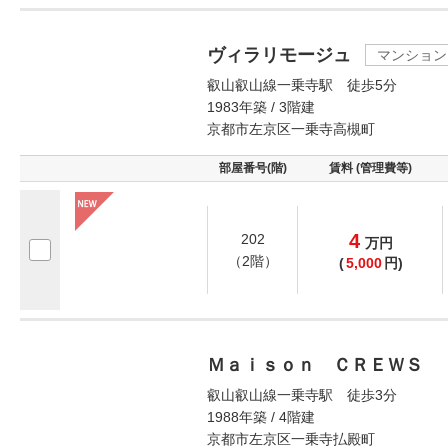
ヴィラリモージュ
マンション
叡山叡山線一乗寺駅 徒歩5分
1983年築 / 3階建
京都市左京区一乗寺高槻町
部屋番号(階)
賃料 (管理費等)
4
202
万
円
（2階）
(
5,000
円)
Ｍａｉｓｏｎ ＣＲＥＷＳ 
叡山叡山線一乗寺駅 徒歩3分
1988年築 / 4階建
京都市左京区一乗寺払殿町