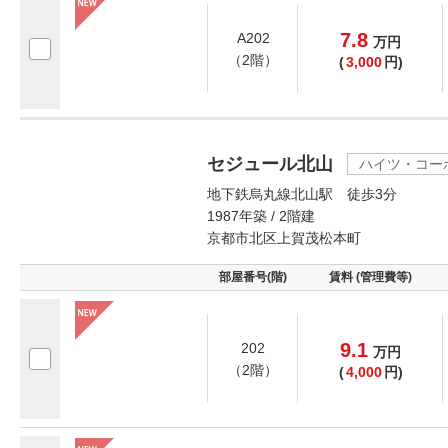
7.8
A202
万
円
（2階）
(
3,000
円)
セジュール北山
ハイツ・コー
地下鉄烏丸線北山駅 徒歩3分
1987年築 / 2階建
京都市北区上賀茂松本町
部屋番号(階)
賃料 (管理費等)
9.1
202
万
円
（2階）
(
4,000
円)