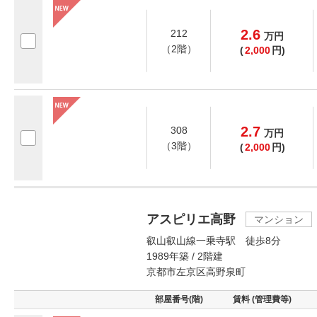
2.6
212
万
円
（2階）
(
2,000
円)
2.7
308
万
円
（3階）
(
2,000
円)
アスピリエ高野
マンション
叡山叡山線一乗寺駅 徒歩8分
1989年築 / 2階建
京都市左京区高野泉町
部屋番号(階)
賃料 (管理費等)