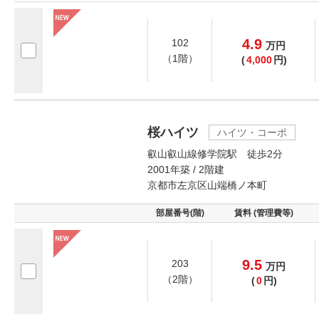
4.9
102
万
円
（1階）
(
4,000
円)
桜ハイツ
ハイツ・コーポ
叡山叡山線修学院駅 徒歩2分
2001年築 / 2階建
京都市左京区山端橋ノ本町
部屋番号(階)
賃料 (管理費等)
9.5
203
万
円
（2階）
(
0
円)