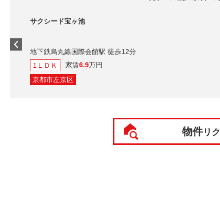
シード宝ヶ池
鉄烏丸線国際会館駅 徒歩12分
家賃
6.9
万円
ＤＫ
都市左京区
物件
リ