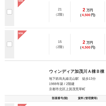
2
21
万
円
（2階）
(
4,500
円)
2
15
万
円
（2階）
(
4,500
円)
ウィンディア加茂川Ａ棟Ｂ棟
地下鉄烏丸線北山駅 徒歩13分
1988年築 / 2階建
京都市北区上賀茂荒草町
部屋番号(階)
賃料 (管理費等)