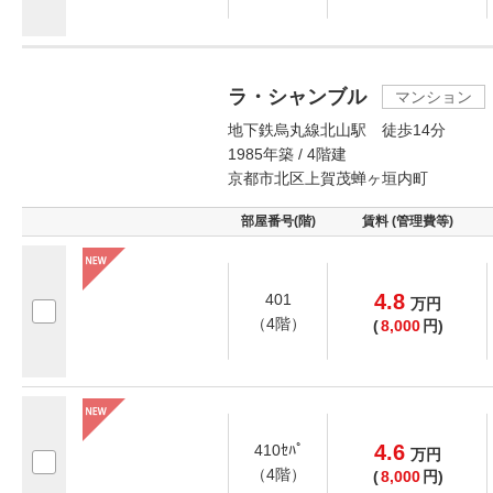
ラ・シャンブル
マンション
地下鉄烏丸線北山駅 徒歩14分
1985年築 / 4階建
京都市北区上賀茂蝉ヶ垣内町
部屋番号(階)
賃料 (管理費等)
4.8
401
万
円
（4階）
(
8,000
円)
4.6
410ｾﾊﾟ
万
円
（4階）
(
8,000
円)