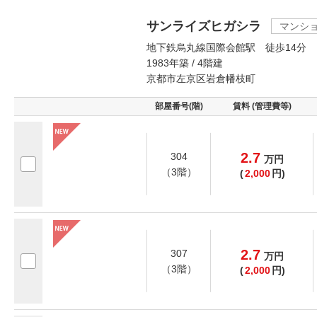
サンライズヒガシラ
マンシ
地下鉄烏丸線国際会館駅 徒歩14分
1983年築 / 4階建
京都市左京区岩倉幡枝町
部屋番号(階)
賃料 (管理費等)
2.7
304
万
円
（3階）
(
2,000
円)
2.7
307
万
円
（3階）
(
2,000
円)