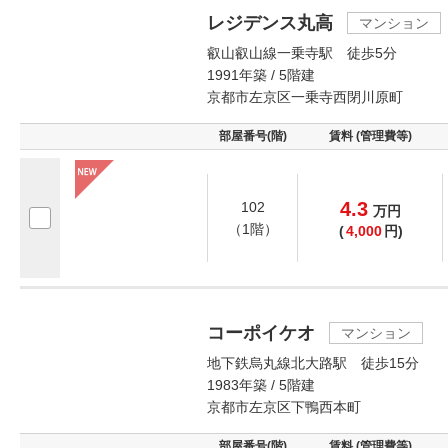
レジデンス丸高
マンション
叡山叡山線一乗寺駅 徒歩5分
1991年築 / 5階建
京都市左京区一乗寺西閉川原町
部屋番号(階)
賃料 (管理費等)
4.3
102
万
円
（1階）
(
4,000
円)
コーポイケオ
マンション
地下鉄烏丸線北大路駅 徒歩15分
1983年築 / 5階建
京都市左京区下鴨西本町
部屋番号(階)
賃料 (管理費等)