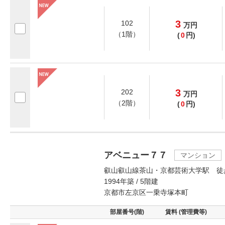
3
102
万
円
（1階）
(
0
円)
3
202
万
円
（2階）
(
0
円)
アベニュー７７
マンション
叡山叡山線茶山・京都芸術大学駅 徒
1994年築 / 5階建
京都市左京区一乗寺塚本町
部屋番号(階)
賃料 (管理費等)