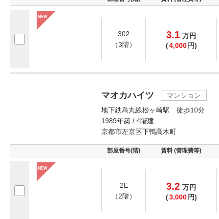
3.1
302
万
円
（3階）
(
4,000
円)
マオカハイツ
マンション
地下鉄烏丸線松ヶ崎駅 徒歩10分
1989年築 / 4階建
京都市左京区下鴨高木町
部屋番号(階)
賃料 (管理費等)
3.2
2E
万
円
（2階）
(
3,000
円)