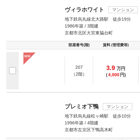
ヴィラホワイト
マンション
地下鉄烏丸線北大路駅 徒歩19分
1986年築 / 3階建
京都市北区大宮東脇台町
部屋番号(階)
賃料 (管理費等)
3.9
207
万
円
（2階）
(
4,000
円)
プレミオ下鴨
マンション
地下鉄烏丸線松ヶ崎駅 徒歩10分
1996年築 / 4階建
京都市左京区下鴨高木町