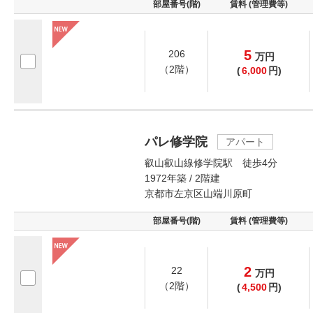
部屋番号(階)
賃料 (管理費等)
5
206
万
円
（2階）
(
6,000
円)
パレ修学院
アパート
叡山叡山線修学院駅 徒歩4分
1972年築 / 2階建
京都市左京区山端川原町
部屋番号(階)
賃料 (管理費等)
2
22
万
円
（2階）
(
4,500
円)