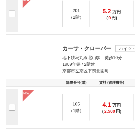
5.2
201
万
円
（2階）
(
0
円)
カーサ・クローバー
ハイツ
地下鉄烏丸線北山駅 徒歩10分
1989年築 / 2階建
京都市左京区下鴨北園町
部屋番号(階)
賃料 (管理費等)
4.1
105
万
円
（1階）
(
2,500
円)