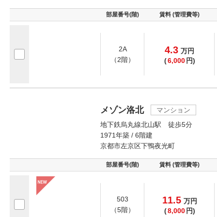
部屋番号(階)
賃料 (管理費等)
4.3
2A
万
円
（2階）
(
6,000
円)
メゾン洛北
マンション
地下鉄烏丸線北山駅 徒歩5分
1971年築 / 6階建
京都市左京区下鴨夜光町
部屋番号(階)
賃料 (管理費等)
11.5
503
万
円
（5階）
(
8,000
円)