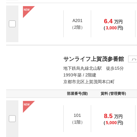
6.4
A201
万
円
（2階）
(
3,000
円)
サンライフ上賀茂参番館
ハ
地下鉄烏丸線北山駅 徒歩15分
1993年築 / 2階建
京都市北区上賀茂岡本口町
部屋番号(階)
賃料 (管理費等)
8.5
101
万
円
（1階）
(
5,000
円)