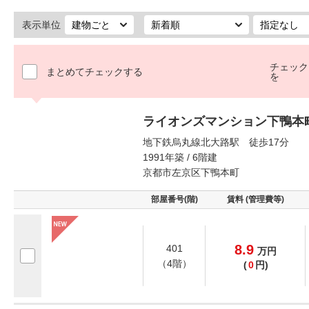
表示単位
チェック
まとめてチェックする
を
ライオンズマンション下鴨本
地下鉄烏丸線北大路駅 徒歩17分
1991年築 / 6階建
京都市左京区下鴨本町
部屋番号(階)
賃料 (管理費等)
8.9
401
万
円
（4階）
(
0
円)