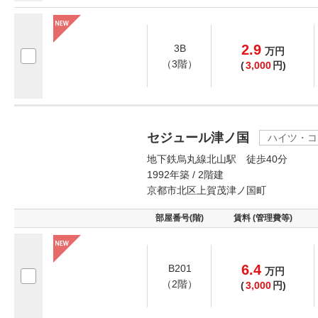
2.9
3B
万
円
（3階）
(
3,000
円)
セジュール津ノ国
ハイツ・コ
地下鉄烏丸線北山駅 徒歩40分
1992年築 / 2階建
京都市北区上賀茂津ノ国町
部屋番号(階)
賃料 (管理費等)
6.4
B201
万
円
（2階）
(
3,000
円)