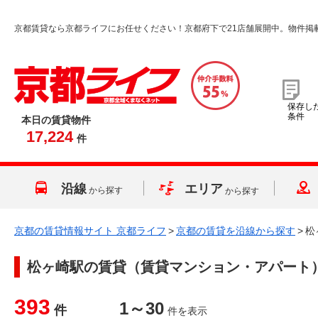
京都賃貸なら京都ライフにお任せください！京都府下で21店舗展開中。物件掲
保存し
条件
本日の賃貸物件
17,224
件
沿線
エリア
から探す
から探す
京都の賃貸情報サイト 京都ライフ
>
京都の賃貸を沿線から探す
>
松
松ヶ崎駅
の賃貸（賃貸マンション・アパート
393
1～30
件
件を表示