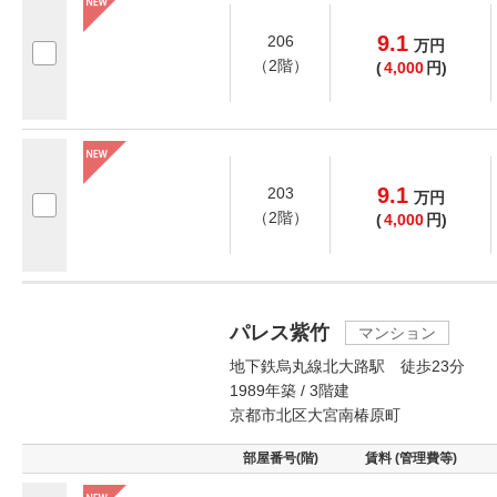
9.1
206
万
円
（2階）
(
4,000
円)
9.1
203
万
円
（2階）
(
4,000
円)
パレス紫竹
マンション
地下鉄烏丸線北大路駅 徒歩23分
1989年築 / 3階建
京都市北区大宮南椿原町
部屋番号(階)
賃料 (管理費等)