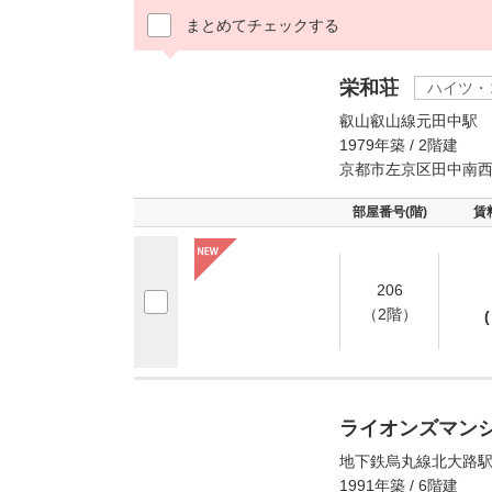
まとめてチェックする
栄和荘
ハイツ・
叡山叡山線元田中駅 
1979年築 / 2階建
京都市左京区田中南
部屋番号(階)
賃
206
（2階）
(
ライオンズマン
地下鉄烏丸線北大路駅
1991年築 / 6階建