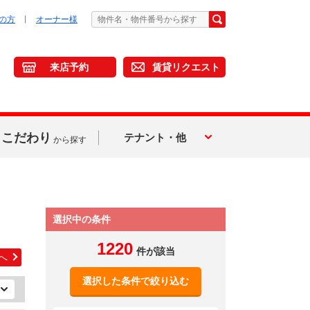
の方
オーナー様
来店予約
賃貸リクエスト
こだわり
テナント・他
から探す
選択中の条件
1220
件が該当
へ
選択した条件で絞り込む