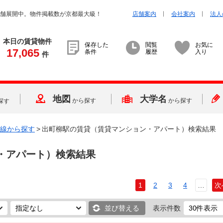
店舗展開中。物件掲載数が京都最大級！
店舗案内
会社案内
法人
本日の賃貸物件
保存した
閲覧
お気に
17,065
条件
履歴
入り
件
地図
大学名
から探す
から探す
探す
線から探す
>
出町柳駅の賃貸（賃貸マンション・アパート）検索結果
・アパート）検索結果
1
2
3
4
…
次
並び替える
表示件数