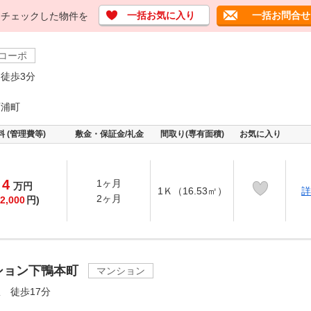
一括お気に入り
一括お問合せ
チェックした物件を
コーポ
徒歩3分
西浦町
料 (管理費等)
敷金・保証金/礼金
間取り(専有面積)
お気に入り
4
1ヶ月
万
円
1Ｋ（16.53㎡）
詳
2ヶ月
2,000
円)
ション下鴨本町
マンション
 徒歩17分