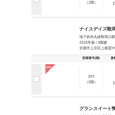
（1階）
(
ナイスデイズ鞍
地下鉄烏丸線鞍馬口駅
2016年築 / 3階建
京都市上京区上御霊
部屋番号(階)
賃
203
（2階）
(
グランスイート