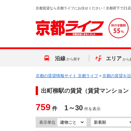
京都賃貸なら京都ライフにお任せください！京都府下で21
沿線
エリア
から探す
から
京都の賃貸情報サイト 京都ライフ
>
京都の賃貸を沿
出町柳駅
の賃貸（賃貸マンション
759
1～30
件
件を表示
表示単位