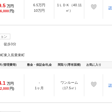
9.5
6.5万円
1ＬＤＫ（40.11
万
円
詳
10万円
㎡）
6,000
円)
ション
 徒歩3分
新町東入長乗東町
料 (管理費等)
敷金・保証金/礼金
間取り(専有面積)
お気に入り
4.1
-
ワンルーム
万
円
詳
1ヶ月
（17.5㎡）
2,000
円)