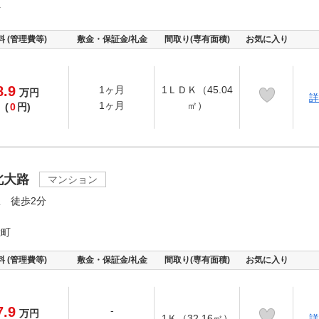
町
料 (管理費等)
敷金・保証金/礼金
間取り(専有面積)
お気に入り
8.9
1ヶ月
1ＬＤＫ（45.04
万
円
詳
1ヶ月
㎡）
(
0
円)
北大路
マンション
 徒歩2分
総町
料 (管理費等)
敷金・保証金/礼金
間取り(専有面積)
お気に入り
7.9
-
万
円
1Ｋ（32.16㎡）
詳