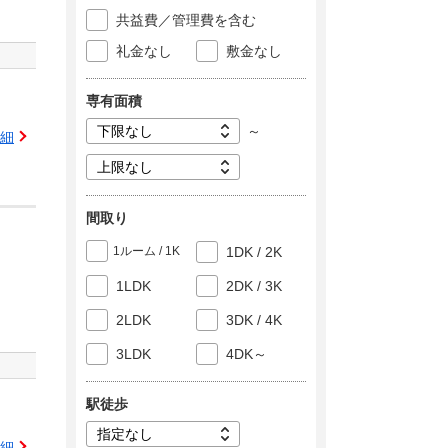
共益費／管理費を含む
礼金なし
敷金なし
専有面積
～
細
間取り
1ルーム / 1K
1DK / 2K
1LDK
2DK / 3K
2LDK
3DK / 4K
3LDK
4DK～
駅徒歩
細