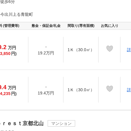
徒歩6分
通今出川上る青龍町
料 (管理費等)
敷金・保証金/礼金
間取り(専有面積)
お気に入り
9.2
-
万
円
1Ｋ（30.0㎡）
詳
19.2万円
3,850
円)
9.4
-
万
円
1Ｋ（30.0㎡）
詳
19.4万円
4,235
円)
ｏｒｅｓｔ京都北山
マンション