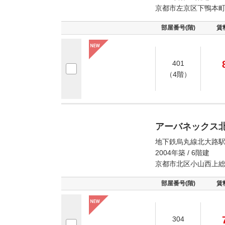
京都市左京区下鴨本
部屋番号(階)
賃
401
（4階）
アーバネックス
地下鉄烏丸線北大路駅
2004年築 / 6階建
京都市北区小山西上
部屋番号(階)
賃
304