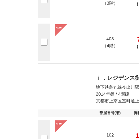
（3階）
(
403
（4階）
(
ｉ．レジデンス
地下鉄烏丸線今出川駅
2014年築 / 4階建
京都市上京区室町通
部屋番号(階)
賃
1
102