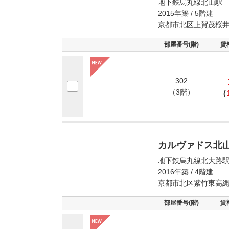
地下鉄烏丸線北山駅 
2015年築 / 5階建
京都市北区上賀茂桜
部屋番号(階)
賃
302
（3階）
(
カルヴァドス北
地下鉄烏丸線北大路駅
2016年築 / 4階建
京都市北区紫竹東高
部屋番号(階)
賃