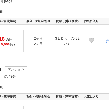
徒歩5分
井町
料 (管理費等)
敷金・保証金/礼金
間取り(専有面積)
お気に入り
18
2ヶ月
3ＬＤＫ（70.52
万
円
詳
2ヶ月
㎡）
10,000
円)
山
マンション
 徒歩9分
縄町
料 (管理費等)
敷金・保証金/礼金
間取り(専有面積)
お気に入り