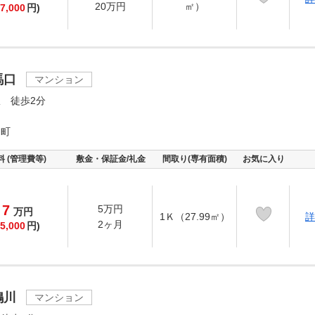
20万円
㎡）
7,000
円)
馬口
マンション
 徒歩2分
中町
料 (管理費等)
敷金・保証金/礼金
間取り(専有面積)
お気に入り
7
5万円
万
円
1Ｋ（27.99㎡）
詳
2ヶ月
5,000
円)
鴨川
マンション