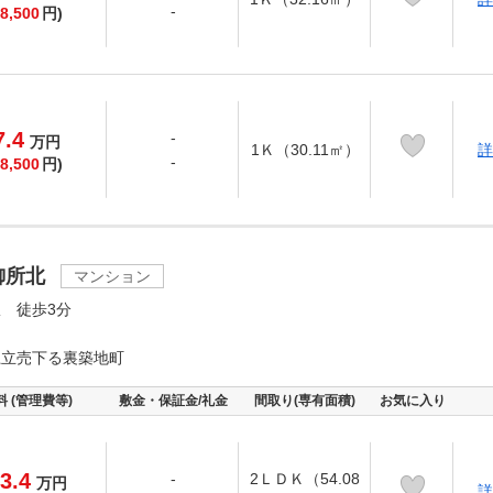
-
8,500
円)
7.4
-
万
円
1Ｋ（30.11㎡）
詳
-
8,500
円)
御所北
マンション
 徒歩3分
上立売下る裏築地町
料 (管理費等)
敷金・保証金/礼金
間取り(専有面積)
お気に入り
3.4
-
2ＬＤＫ（54.08
万
円
詳