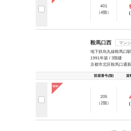
401
（4階）
(
鞍馬口西
マン
地下鉄烏丸線鞍馬口駅
1991年築 / 3階建
京都市北区鞍馬口通
部屋番号(階)
賃
205
（2階）
(