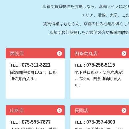
京都で賃貸物件をお探しなら、京都ライフにおま
エリア、沿線、大学、こ
賃貸情報はもちろん、京都の住み心地や暮らし
京都でお部屋探しをご希望の方や掲載物件
西院店
四条烏丸店
075-311-8221
075-256-5115
TEL：
TEL：
阪急西院駅西180m。四条
地下鉄四条駅・阪急烏丸駅
通佐井西入ル。
西200m。四条通新町東入
ル。
山科店
長岡店
075-595-7677
075-957-4800
TEL：
TEL：