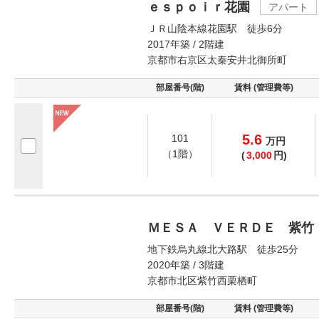
ｅｓｐｏｉｒ花園
アパート
ＪＲ山陰本線花園駅 徒歩6分
2017年築 / 2階建
京都市右京区太秦安井北御所町
部屋番号(階)
賃料 (管理費等)
5.6
101
万
円
（1階）
(
3,000
円)
ＭＥＳＡ ＶＥＲＤＥ 紫竹
地下鉄烏丸線北大路駅 徒歩25分
2020年築 / 3階建
京都市北区紫竹西栗栖町
部屋番号(階)
賃料 (管理費等)