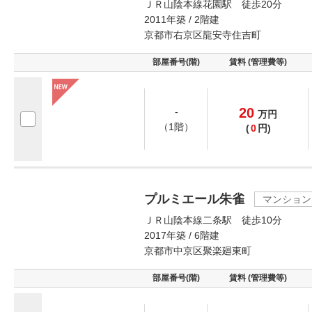
ＪＲ山陰本線花園駅 徒歩20分
2011年築 / 2階建
京都市右京区龍安寺住吉町
部屋番号(階)
賃料 (管理費等)
20
-
万
円
（1階）
(
0
円)
プルミエール朱雀
マンション
ＪＲ山陰本線二条駅 徒歩10分
2017年築 / 6階建
京都市中京区聚楽廻東町
部屋番号(階)
賃料 (管理費等)