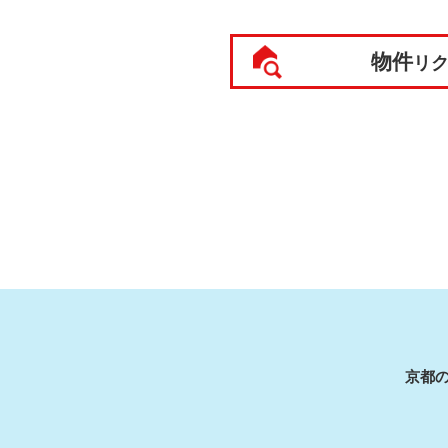
物件
リ
京都