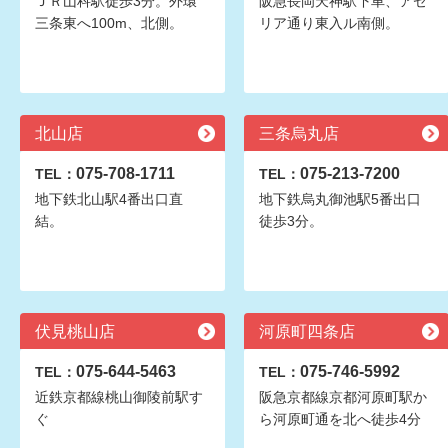
ＪＲ山科駅徒歩3分。外環
阪急長岡天神駅下車、アゼ
三条東へ100m、北側。
リア通り東入ル南側。
北山店
三条烏丸店
075-708-1711
075-213-7200
TEL：
TEL：
地下鉄北山駅4番出口直
地下鉄烏丸御池駅5番出口
結。
徒歩3分。
伏見桃山店
河原町四条店
075-644-5463
075-746-5992
TEL：
TEL：
近鉄京都線桃山御陵前駅す
阪急京都線京都河原町駅か
ぐ
ら河原町通を北へ徒歩4分