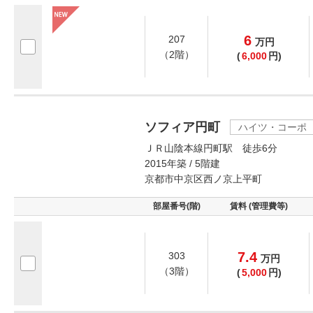
6
207
万
円
（2階）
(
6,000
円)
ソフィア円町
ハイツ・コーポ
ＪＲ山陰本線円町駅 徒歩6分
2015年築 / 5階建
京都市中京区西ノ京上平町
部屋番号(階)
賃料 (管理費等)
7.4
303
万
円
（3階）
(
5,000
円)