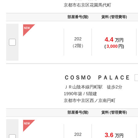
京都市右京区花園馬代町
部屋番号(階)
賃料 (管理費等)
4.4
202
万
円
（2階）
(
3,000
円)
ＣＯＳＭＯ ＰＡＬＡＣＥ
ＪＲ山陰本線円町駅 徒歩2分
1990年築 / 5階建
京都市中京区西ノ京南円町
部屋番号(階)
賃料 (管理費等)
3.6
202
万
円