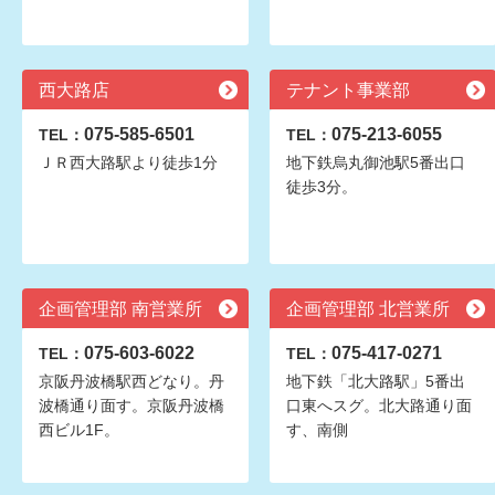
西大路店
テナント事業部
075-585-6501
075-213-6055
TEL：
TEL：
ＪＲ西大路駅より徒歩1分
地下鉄烏丸御池駅5番出口
徒歩3分。
企画管理部 南営業所
企画管理部 北営業所
075-603-6022
075-417-0271
TEL：
TEL：
京阪丹波橋駅西どなり。丹
地下鉄「北大路駅」5番出
波橋通り面す。京阪丹波橋
口東へスグ。北大路通り面
西ビル1F。
す、南側