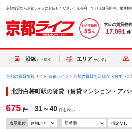
京都賃貸なら京都ライフにお任せください！京都府下で21店舗展開中。物件掲
本日の賃貸物
17,091
件
沿線
エリア
から探す
から探す
京都の賃貸情報サイト 京都ライフ
>
京都の賃貸を沿線から探す
>
北
北野白梅町駅
の賃貸（賃貸マンション・アパ
675
31～40
件
件を表示
表示単位