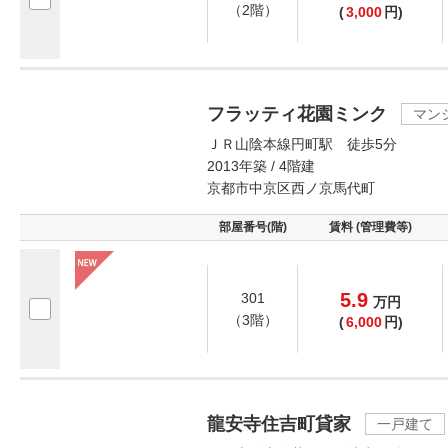
（2階）
(
3,000
円)
フラッティ花園ミンク
マン
ＪＲ山陰本線円町駅 徒歩5分
2013年築 / 4階建
京都市中京区西ノ京馬代町
部屋番号(階)
賃料 (管理費等)
5.9
301
万
円
（3階）
(
6,000
円)
龍安寺住吉町貸家
一戸建て