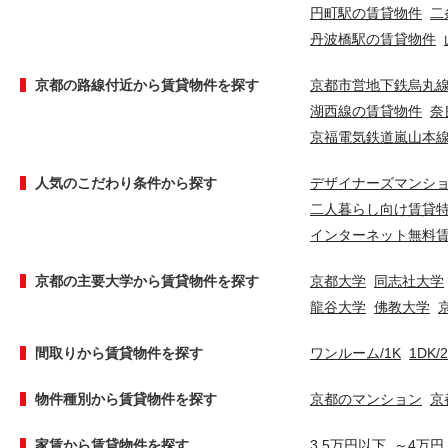
円町駅の賃貸物件
二
丹波橋駅の賃貸物件
京都の路線付近から賃貸物件を探す
京都市営地下鉄烏丸
湖西線の賃貸物件
奈
京福電気鉄道嵐山本
人気のこだわり条件から探す
デザイナーズマンシ
二人暮らし向け賃貸
インターネット無料
京都の主要大学から賃貸物件を探す
京都大学
同志社大学
龍谷大学
佛教大学
間取りから賃貸物件を探す
ワンルーム/1K
1DK/
物件種別から賃貸物件を探す
京都のマンション
京
家賃から賃貸物件を探す
3.5万円以下
～4万円