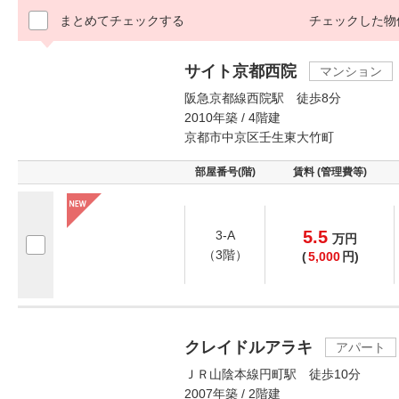
まとめてチェックする
チェックした物
サイト京都西院
マンション
阪急京都線西院駅 徒歩8分
2010年築 / 4階建
京都市中京区壬生東大竹町
部屋番号(階)
賃料 (管理費等)
5.5
3-A
万
円
（3階）
(
5,000
円)
クレイドルアラキ
アパート
ＪＲ山陰本線円町駅 徒歩10分
2007年築 / 2階建