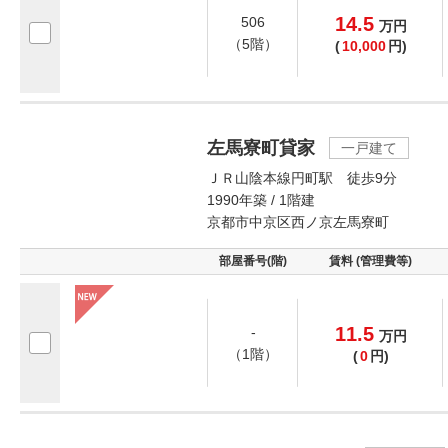
14.5
506
万
円
（5階）
(
10,000
円)
左馬寮町貸家
一戸建て
ＪＲ山陰本線円町駅 徒歩9分
1990年築 / 1階建
京都市中京区西ノ京左馬寮町
部屋番号(階)
賃料 (管理費等)
11.5
-
万
円
（1階）
(
0
円)