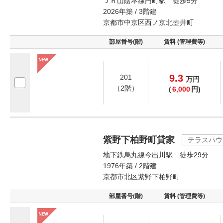
ＪＲ山陰本線円町駅 徒歩5分
2026年築 / 3階建
京都市中京区西ノ京北壺井町
部屋番号(階)
賃料 (管理費等)
9.3
201
万
円
（2階）
(
6,000
円)
紫野下柏野町貸家
テラスハウ
地下鉄烏丸線今出川駅 徒歩29分
1976年築 / 2階建
京都市北区紫野下柏野町
部屋番号(階)
賃料 (管理費等)