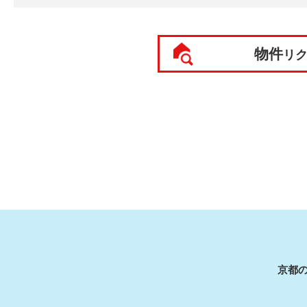
物件
リ
京都