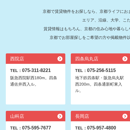
京都で賃貸物件をお探しなら、京都ライフにおま
エリア、沿線、大学、こ
賃貸情報はもちろん、京都の住み心地や暮らし
京都でお部屋探しをご希望の方や掲載物件
西院店
四条烏丸店
075-311-8221
075-256-5115
TEL：
TEL：
阪急西院駅西180m。四条
地下鉄四条駅・阪急烏丸駅
通佐井西入ル。
西200m。四条通新町東入
ル。
山科店
長岡店
075-595-7677
075-957-4800
TEL：
TEL：