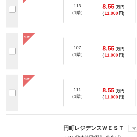
8.55
113
万
円
（1階）
(
11,000
円)
8.55
107
万
円
（1階）
(
11,000
円)
8.55
111
万
円
（1階）
(
11,000
円)
円町レジデンスＷＥＳＴ
マ