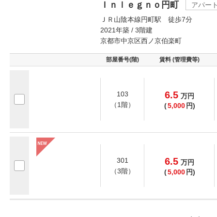
Ｉｎｌｅｇｎｏ円町
アパー
ＪＲ山陰本線円町駅 徒歩7分
2021年築 / 3階建
京都市中京区西ノ京伯楽町
部屋番号(階)
賃料 (管理費等)
6.5
103
万
円
（1階）
(
5,000
円)
6.5
301
万
円
（3階）
(
5,000
円)