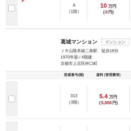
10
A
万
円
（1階）
(
0
円)
葛城マンション
マンション
ＪＲ山陰本線二条駅 徒歩18分
1970年築 / 4階建
京都市上京区秤口町
部屋番号(階)
賃料 (管理費等)
5.4
313
万
円
（3階）
(
5,000
円)