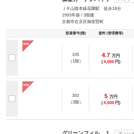
ＪＲ山陰本線花園駅 徒歩18分
1993年築 / 3階建
京都市右京区御室竪町
部屋番号(階)
賃料 (管理費等)
4.7
105
万
円
（1階）
(
4,000
円)
5
302
万
円
（3階）
(
4,000
円)
グリーンフィル １
マンシ