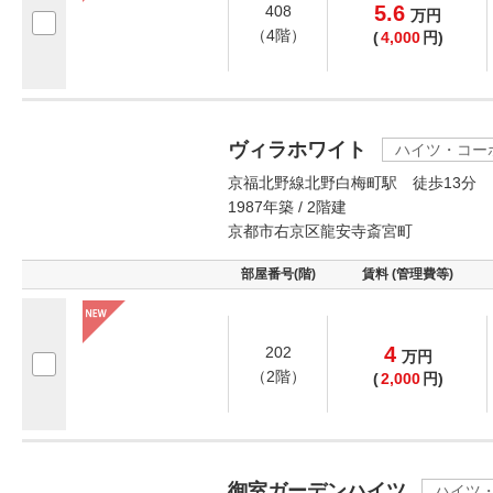
5.6
408
万
円
（4階）
(
4,000
円)
ヴィラホワイト
ハイツ・コー
京福北野線北野白梅町駅 徒歩13分
1987年築 / 2階建
京都市右京区龍安寺斎宮町
部屋番号(階)
賃料 (管理費等)
4
202
万
円
（2階）
(
2,000
円)
御室ガーデンハイツ
ハイツ