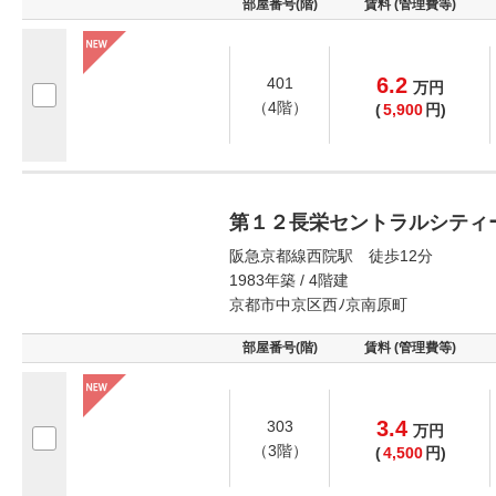
部屋番号(階)
賃料 (管理費等)
6.2
401
万
円
（4階）
(
5,900
円)
第１２長栄セントラルシティ
阪急京都線西院駅 徒歩12分
1983年築 / 4階建
京都市中京区西ﾉ京南原町
部屋番号(階)
賃料 (管理費等)
3.4
303
万
円
（3階）
(
4,500
円)