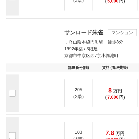
（3階）
(
5,000
円)
サンロード朱雀
マンション
ＪＲ山陰本線円町駅 徒歩8分
1992年築 / 3階建
京都市中京区西ﾉ京小堀池町
部屋番号(階)
賃料 (管理費等)
8
205
万
円
（2階）
(
7,000
円)
7.8
103
万
円