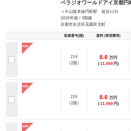
ベラジオワールドアイ京都円
ＪＲ山陰本線円町駅 徒歩11分
2025年築 / 3階建
京都市右京区花園艮北町
部屋番号(階)
賃料 (管理費等)
8.6
214
万
円
（2階）
(
11,000
円)
8.6
216
万
円
（2階）
(
11,000
円)