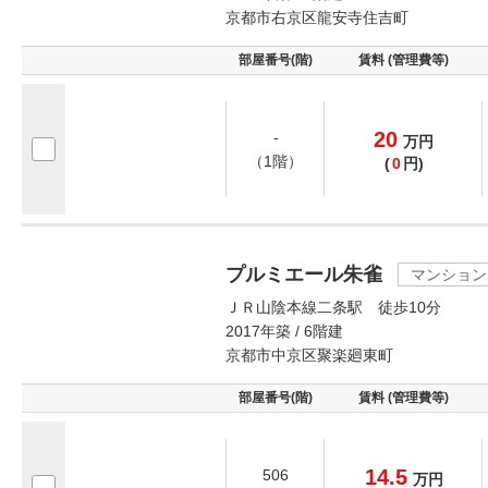
京都市右京区龍安寺住吉町
部屋番号(階)
賃料 (管理費等)
20
-
万
円
（1階）
(
0
円)
プルミエール朱雀
マンション
ＪＲ山陰本線二条駅 徒歩10分
2017年築 / 6階建
京都市中京区聚楽廻東町
部屋番号(階)
賃料 (管理費等)
14.5
506
万
円