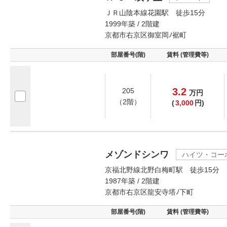
ＪＲ山陰本線花園駅 徒歩15分
1999年築 / 2階建
京都市右京区御室岡ﾉ裾町
部屋番号(階)
賃料 (管理費等)
3.2
205
万
円
（2階）
(
3,000
円)
メゾンドシンワ
ハイツ・コー
京福北野線北野白梅町駅 徒歩15分
1987年築 / 2階建
京都市右京区龍安寺塔ﾉ下町
部屋番号(階)
賃料 (管理費等)