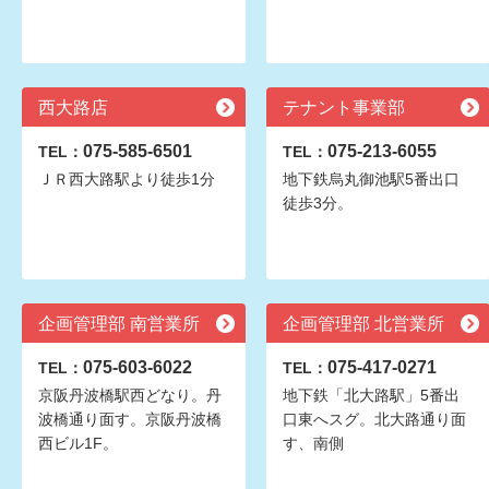
西大路店
テナント事業部
075-585-6501
075-213-6055
TEL：
TEL：
ＪＲ西大路駅より徒歩1分
地下鉄烏丸御池駅5番出口
徒歩3分。
企画管理部 南営業所
企画管理部 北営業所
075-603-6022
075-417-0271
TEL：
TEL：
京阪丹波橋駅西どなり。丹
地下鉄「北大路駅」5番出
波橋通り面す。京阪丹波橋
口東へスグ。北大路通り面
西ビル1F。
す、南側