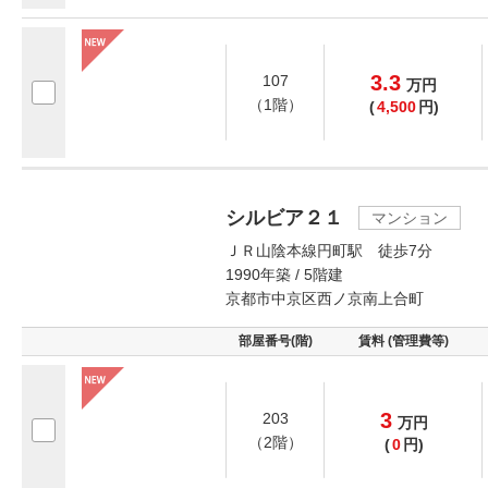
3.3
107
万
円
（1階）
(
4,500
円)
シルビア２１
マンション
ＪＲ山陰本線円町駅 徒歩7分
1990年築 / 5階建
京都市中京区西ノ京南上合町
部屋番号(階)
賃料 (管理費等)
3
203
万
円
（2階）
(
0
円)