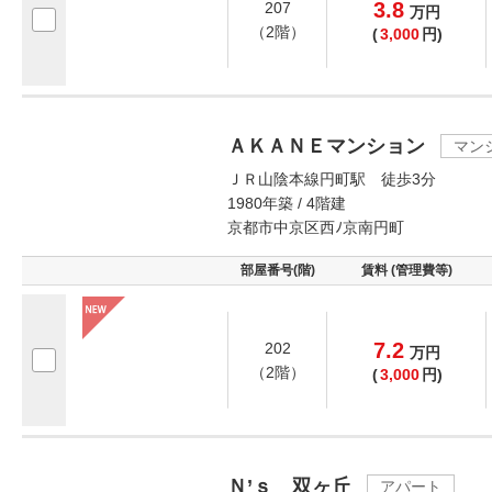
3.8
207
万
円
（2階）
(
3,000
円)
ＡＫＡＮＥマンション
マン
ＪＲ山陰本線円町駅 徒歩3分
1980年築 / 4階建
京都市中京区西ﾉ京南円町
部屋番号(階)
賃料 (管理費等)
7.2
202
万
円
（2階）
(
3,000
円)
Ｎ’ｓ 双ヶ丘
アパート