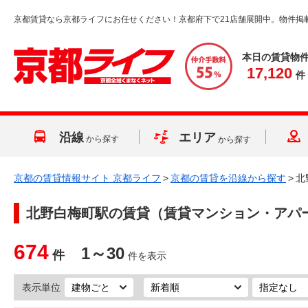
京都賃貸なら京都ライフにお任せください！京都府下で21店舗展開中。物件掲
本日の賃貸物
17,120
件
沿線
エリア
から探す
から探す
京都の賃貸情報サイト 京都ライフ
>
京都の賃貸を沿線から探す
>
北
北野白梅町駅
の賃貸（賃貸マンション・アパ
674
1～30
件
件を表示
表示単位