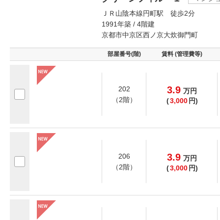
ＪＲ山陰本線円町駅 徒歩2分
1991年築 / 4階建
京都市中京区西ノ京大炊御門町
部屋番号(階)
賃料 (管理費等)
3.9
202
万
円
（2階）
(
3,000
円)
3.9
206
万
円
（2階）
(
3,000
円)