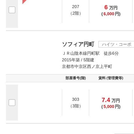
6
207
万
円
（2階）
(
6,000
円)
ソフィア円町
ハイツ・コーポ
ＪＲ山陰本線円町駅 徒歩6分
2015年築 / 5階建
京都市中京区西ノ京上平町
部屋番号(階)
賃料 (管理費等)
7.4
303
万
円
（3階）
(
5,000
円)