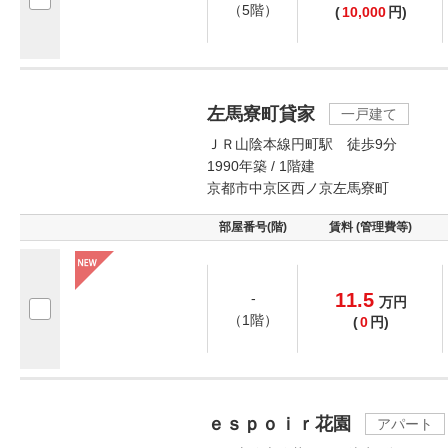
（5階）
(
10,000
円)
左馬寮町貸家
一戸建て
ＪＲ山陰本線円町駅 徒歩9分
1990年築 / 1階建
京都市中京区西ノ京左馬寮町
部屋番号(階)
賃料 (管理費等)
11.5
-
万
円
（1階）
(
0
円)
ｅｓｐｏｉｒ花園
アパート