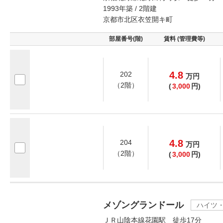
1993年築 / 2階建
京都市北区衣笠開キ町
部屋番号(階)
賃料 (管理費等)
4.8
202
万
円
（2階）
(
3,000
円)
4.8
204
万
円
（2階）
(
3,000
円)
メゾングランドール
ハイツ
ＪＲ山陰本線花園駅 徒歩17分