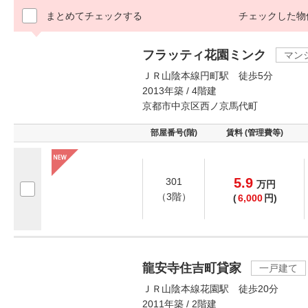
まとめてチェックする
チェックした物
フラッティ花園ミンク
マン
ＪＲ山陰本線円町駅 徒歩5分
2013年築 / 4階建
京都市中京区西ノ京馬代町
部屋番号(階)
賃料 (管理費等)
5.9
301
万
円
（3階）
(
6,000
円)
龍安寺住吉町貸家
一戸建て
ＪＲ山陰本線花園駅 徒歩20分
2011年築 / 2階建