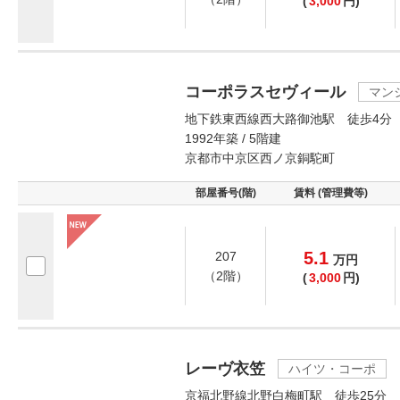
(
3,000
円)
コーポラスセヴィール
マン
地下鉄東西線西大路御池駅 徒歩4分
1992年築 / 5階建
京都市中京区西ノ京銅駝町
部屋番号(階)
賃料 (管理費等)
5.1
207
万
円
（2階）
(
3,000
円)
レーヴ衣笠
ハイツ・コーポ
京福北野線北野白梅町駅 徒歩25分