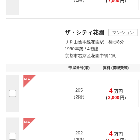
（1階）
(
7,000
円)
ザ・シティ花園
マンション
ＪＲ山陰本線花園駅 徒歩8分
1990年築 / 4階建
京都市右京区花園中御門町
部屋番号(階)
賃料 (管理費等)
4
205
万
円
（2階）
(
3,000
円)
4
202
万
円
（2階）