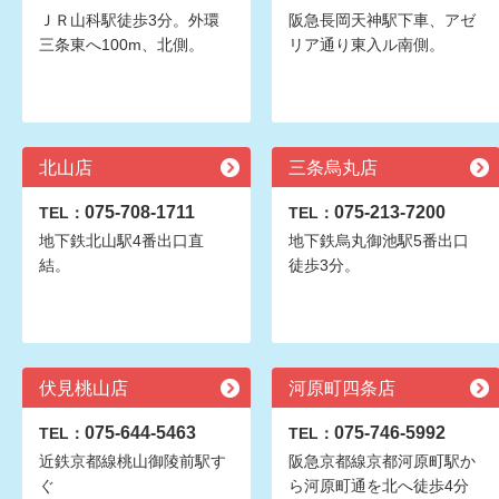
ＪＲ山科駅徒歩3分。外環
阪急長岡天神駅下車、アゼ
三条東へ100m、北側。
リア通り東入ル南側。
北山店
三条烏丸店
075-708-1711
075-213-7200
TEL：
TEL：
地下鉄北山駅4番出口直
地下鉄烏丸御池駅5番出口
結。
徒歩3分。
伏見桃山店
河原町四条店
075-644-5463
075-746-5992
TEL：
TEL：
近鉄京都線桃山御陵前駅す
阪急京都線京都河原町駅か
ぐ
ら河原町通を北へ徒歩4分