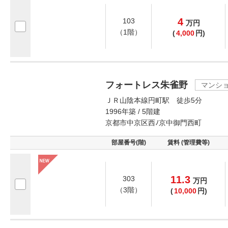
4
103
万
円
（1階）
(
4,000
円)
フォートレス朱雀野
マンシ
ＪＲ山陰本線円町駅 徒歩5分
1996年築 / 5階建
京都市中京区西ﾉ京中御門西町
部屋番号(階)
賃料 (管理費等)
11.3
303
万
円
（3階）
(
10,000
円)