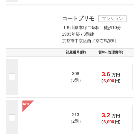
コートプリモ
マンション
ＪＲ山陰本線二条駅 徒歩10分
1983年築 / 3階建
京都市中京区西ノ京右馬寮町
部屋番号(階)
賃料 (管理費等)
3.6
306
万
円
（3階）
(
6,000
円)
3.2
213
万
円
（2階）
(
6,000
円)