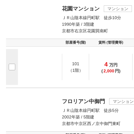
花園マンション
マンション
ＪＲ山陰本線円町駅 徒歩10分
1990年築 / 3階建
京都市右京区花園巽南町
部屋番号(階)
賃料 (管理費等)
4
101
万
円
（1階）
(
2,000
円)
フロリアン中御門
マンション
ＪＲ山陰本線円町駅 徒歩5分
2002年築 / 5階建
京都市中京区西ノ京中御門東町