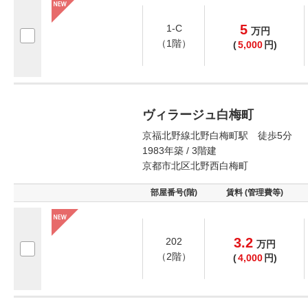
5
1-C
万
円
（1階）
(
5,000
円)
ヴィラージュ白梅町
京福北野線北野白梅町駅 徒歩5分
1983年築 / 3階建
京都市北区北野西白梅町
部屋番号(階)
賃料 (管理費等)
3.2
202
万
円
（2階）
(
4,000
円)