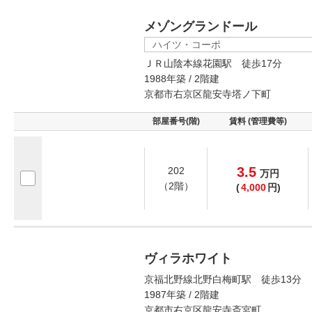
メゾングランドール
ハイツ・コーポ
ＪＲ山陰本線花園駅 徒歩17分
1988年築 / 2階建
京都市右京区龍安寺塔ノ下町
部屋番号(階)
賃料 (管理費等)
3.5
202
万
円
（2階）
(
4,000
円)
ヴィラホワイト
京福北野線北野白梅町駅 徒歩13分
1987年築 / 2階建
京都市右京区龍安寺斎宮町