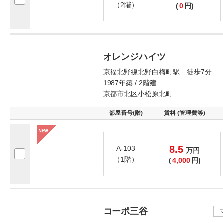
（2階）
(
0
円)
オレンジハイツ
京福北野線北野白梅町駅 徒歩7分
1987年築 / 2階建
京都市北区小松原北町
部屋番号(階)
賃料 (管理費等)
8.5
A-103
万
円
（1階）
(
4,000
円)
コーポ三谷