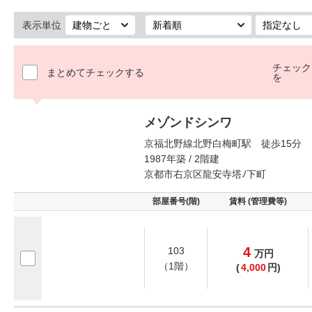
表示単位
チェック
まとめてチェックする
を
メゾンドシンワ
京福北野線北野白梅町駅 徒歩15分
1987年築 / 2階建
京都市右京区龍安寺塔ﾉ下町
部屋番号(階)
賃料 (管理費等)
4
103
万
円
（1階）
(
4,000
円)