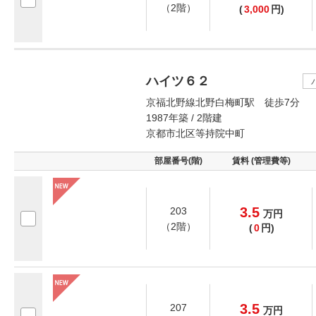
（2階）
(
3,000
円)
ハイツ６２
京福北野線北野白梅町駅 徒歩7分
1987年築 / 2階建
京都市北区等持院中町
部屋番号(階)
賃料 (管理費等)
3.5
203
万
円
（2階）
(
0
円)
3.5
207
万
円