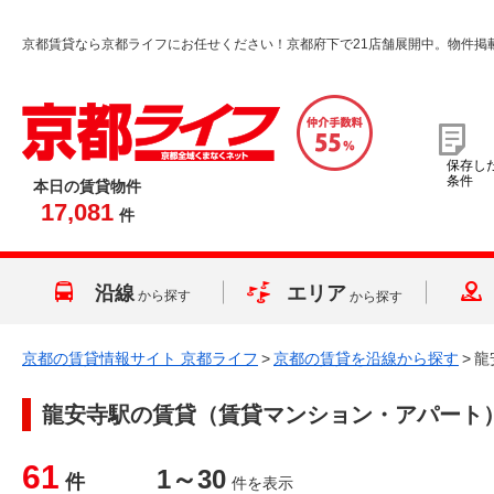
京都賃貸なら京都ライフにお任せください！京都府下で21店舗展開中。物件掲
保存し
条件
本日の賃貸物件
17,081
件
沿線
エリア
から探す
から探す
京都の賃貸情報サイト 京都ライフ
>
京都の賃貸を沿線から探す
>
龍
龍安寺駅
の賃貸（賃貸マンション・アパート
61
1～30
件
件を表示