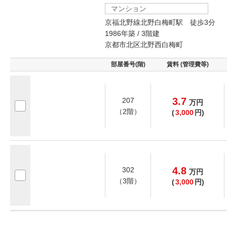
マンション
京福北野線北野白梅町駅 徒歩3分
1986年築 / 3階建
京都市北区北野西白梅町
部屋番号(階)
賃料 (管理費等)
3.7
207
万
円
（2階）
(
3,000
円)
4.8
302
万
円
（3階）
(
3,000
円)