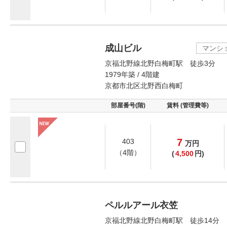
成山ビル
マンシ
京福北野線北野白梅町駅 徒歩3分
1979年築 / 4階建
京都市北区北野西白梅町
部屋番号(階)
賃料 (管理費等)
7
403
万
円
（4階）
(
4,500
円)
ペルルアール衣笠
京福北野線北野白梅町駅 徒歩14分