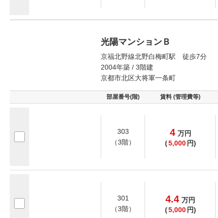
光陽マンションＢ
京福北野線北野白梅町駅 徒歩7分
2004年築 / 3階建
京都市北区大将軍一条町
部屋番号(階)
賃料 (管理費等)
4
303
万
円
（3階）
(
5,000
円)
4.4
301
万
円
（3階）
(
5,000
円)