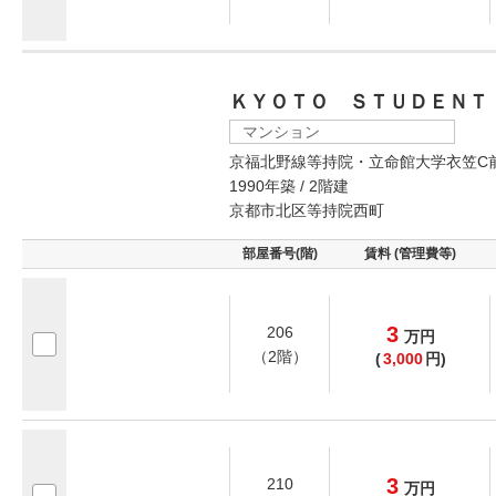
ＫＹＯＴＯ ＳＴＵＤＥＮＴ
マンション
京福北野線等持院・立命館大学衣笠C
1990年築 / 2階建
京都市北区等持院西町
部屋番号(階)
賃料 (管理費等)
3
206
万
円
（2階）
(
3,000
円)
3
210
万
円