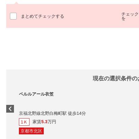
チェック
まとめてチェックする
を
現在の選択条件の
ペルルアール衣笠
京福北野線北野白梅町駅 徒歩14分
家賃
5.3
万円
1Ｋ
京都市北区