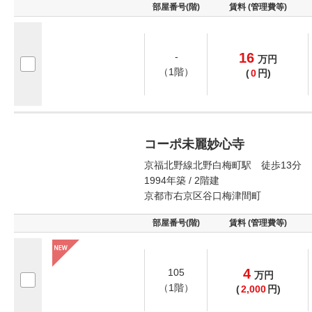
部屋番号(階)
賃料 (管理費等)
16
-
万
円
（1階）
(
0
円)
コーポ未麗妙心寺
京福北野線北野白梅町駅 徒歩13分
1994年築 / 2階建
京都市右京区谷口梅津間町
部屋番号(階)
賃料 (管理費等)
4
105
万
円
（1階）
(
2,000
円)