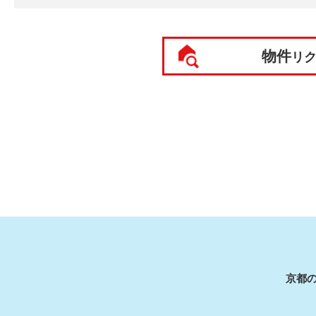
物件
リ
京都