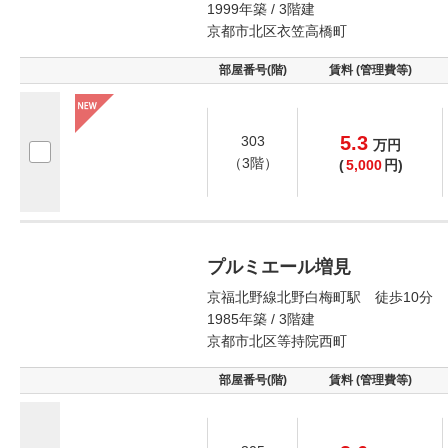
1999年築 / 3階建
京都市北区衣笠高橋町
部屋番号(階)
賃料 (管理費等)
5.3
303
万
円
（3階）
(
5,000
円)
プルミエール増見
京福北野線北野白梅町駅 徒歩10分
1985年築 / 3階建
京都市北区等持院西町
部屋番号(階)
賃料 (管理費等)