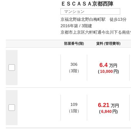
ＥＳＣＡＳＡ京都西陣
マンション
京福北野線北野白梅町駅 徒歩13分
2016年築 / 3階建
京都市上京区六軒町通今出川下る南佐
部屋番号(階)
賃料 (管理費等)
6.4
306
万
円
（3階）
(
10,000
円)
6.21
109
万
円
（1階）
(
6,840
円)