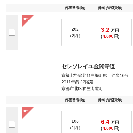
部屋番号(階)
賃料 (管理費等)
3.2
202
万
円
（2階）
(
4,000
円)
セレソレイユ金閣寺道
京福北野線北野白梅町駅 徒歩16分
2011年築 / 2階建
京都市北区衣笠街道町
部屋番号(階)
賃料 (管理費等)
6.4
106
万
円
（1階）
(
4,000
円)