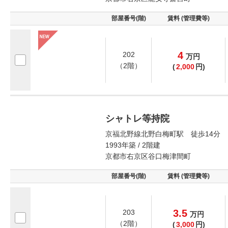
部屋番号(階)
賃料 (管理費等)
4
202
万
円
（2階）
(
2,000
円)
シャトレ等持院
京福北野線北野白梅町駅 徒歩14分
1993年築 / 2階建
京都市右京区谷口梅津間町
部屋番号(階)
賃料 (管理費等)
3.5
203
万
円
（2階）
(
3,000
円)