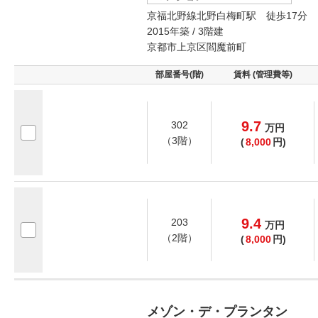
京福北野線北野白梅町駅 徒歩17分
2015年築 / 3階建
京都市上京区閻魔前町
部屋番号(階)
賃料 (管理費等)
9.7
302
万
円
（3階）
(
8,000
円)
9.4
203
万
円
（2階）
(
8,000
円)
メゾン・デ・プランタン