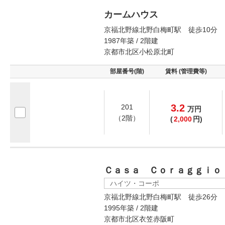
カームハウス
京福北野線北野白梅町駅 徒歩10分
1987年築 / 2階建
京都市北区小松原北町
部屋番号(階)
賃料 (管理費等)
3.2
201
万
円
（2階）
(
2,000
円)
Ｃａｓａ Ｃｏｒａｇｇｉｏ
ハイツ・コーポ
京福北野線北野白梅町駅 徒歩26分
1995年築 / 2階建
京都市北区衣笠赤阪町