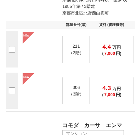
1985年築 / 3階建
京都市北区北野西白梅町
部屋番号(階)
賃料 (管理費等)
4.4
211
万
円
（2階）
(
7,000
円)
4.3
306
万
円
（3階）
(
7,000
円)
コモダ カーサ エンマ
マンション