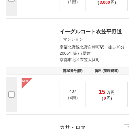
（1階）
(
3,000
円)
イーグルコート衣笠平野道
マンション
京福北野線北野白梅町駅 徒歩10分
2005年築 / 7階建
京都市北区衣笠大祓町
部屋番号(階)
賃料 (管理費等)
15
407
万
円
（4階）
(
0
円)
カサ・ロマ