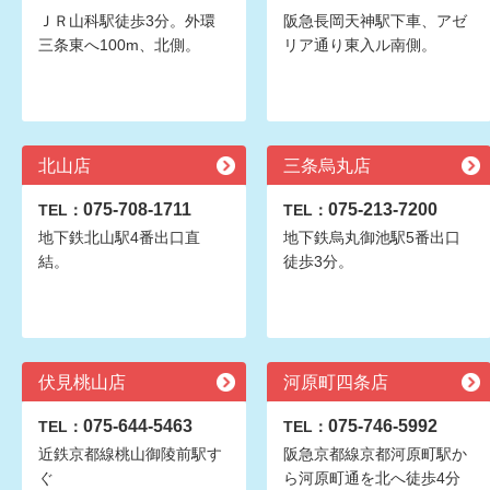
ＪＲ山科駅徒歩3分。外環
阪急長岡天神駅下車、アゼ
三条東へ100m、北側。
リア通り東入ル南側。
北山店
三条烏丸店
075-708-1711
075-213-7200
TEL：
TEL：
地下鉄北山駅4番出口直
地下鉄烏丸御池駅5番出口
結。
徒歩3分。
伏見桃山店
河原町四条店
075-644-5463
075-746-5992
TEL：
TEL：
近鉄京都線桃山御陵前駅す
阪急京都線京都河原町駅か
ぐ
ら河原町通を北へ徒歩4分