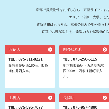
京都で賃貸物件をお探しなら、京都ライフにおま
エリア、沿線、大学、こ
賃貸情報はもちろん、京都の住み心地や暮らし
京都でお部屋探しをご希望の方や掲載物件
西院店
四条烏丸店
075-311-8221
075-256-5115
TEL：
TEL：
阪急西院駅西180m。四条
地下鉄四条駅・阪急烏丸駅
通佐井西入ル。
西200m。四条通新町東入
ル。
山科店
長岡店
075-595-7677
075-957-4800
TEL：
TEL：