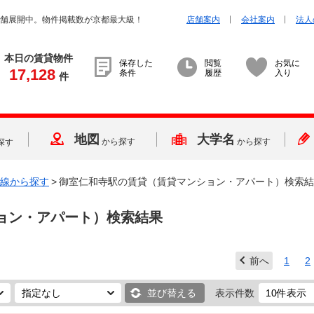
店舗展開中。物件掲載数が京都最大級！
店舗案内
会社案内
法人
本日の賃貸物件
保存した
閲覧
お気に
17,128
条件
履歴
入り
件
地図
大学名
から探す
から探す
探す
線から探す
>
御室仁和寺駅の賃貸（賃貸マンション・アパート）検索結
ョン・アパート）検索結果
前へ
1
2
並び替える
表示件数