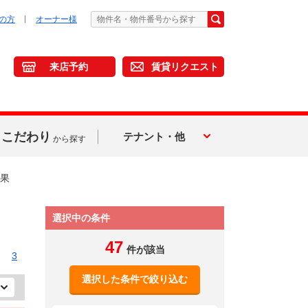
の方
オーナー様
来店予約
賃貸リクエスト
こだわり
テナント・他
から探す
果
選択中の条件
47
件が該当
3
選択した条件で絞り込む