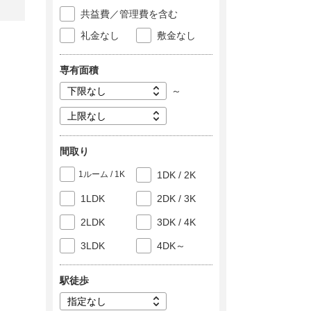
共益費／管理費を含む
礼金なし
敷金なし
専有面積
～
間取り
1ルーム / 1K
1DK / 2K
1LDK
2DK / 3K
2LDK
3DK / 4K
3LDK
4DK～
駅徒歩