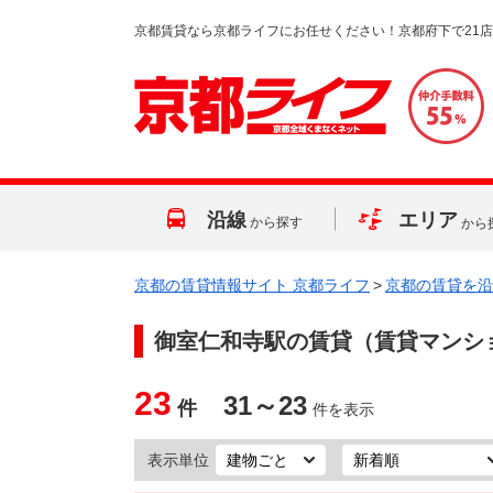
京都賃貸なら京都ライフにお任せください！京都府下で21
沿線
エリア
から探す
から
京都の賃貸情報サイト 京都ライフ
>
京都の賃貸を沿
御室仁和寺駅
の賃貸（賃貸マンシ
23
31～23
件
件を表示
表示単位