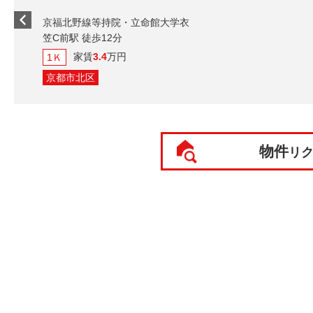
京福北野線等持院・立命館大学
笠C前駅 徒歩12分
家賃
3.4
万円
1Ｋ
京都市北区
物件
リ