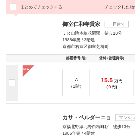
まとめてチェックする
チェックした物
御室仁和寺貸家
一戸建て
ＪＲ山陰本線花園駅 徒歩18分
1988年築 / 3階建
京都市右京区御室芝橋町
部屋番号(階)
賃料 (管理費等)
15.5
A
万
円
（1階）
(
0
円)
カサ・ペルダーニョ
マンシ
京福北野線北野白梅町駅 徒歩13分
1985年築 / 4階建