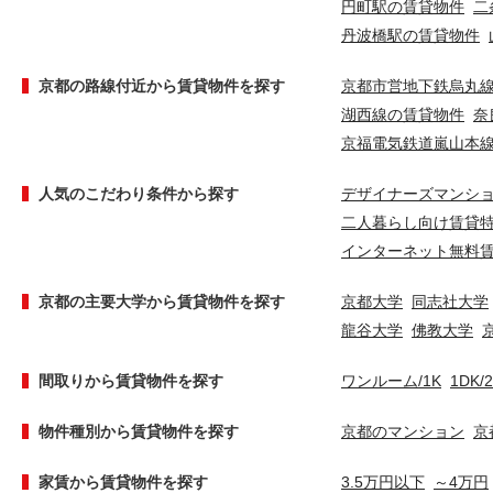
円町駅の賃貸物件
二
丹波橋駅の賃貸物件
京都の路線付近から賃貸物件を探す
京都市営地下鉄烏丸
湖西線の賃貸物件
奈
京福電気鉄道嵐山本
人気のこだわり条件から探す
デザイナーズマンシ
二人暮らし向け賃貸
インターネット無料
京都の主要大学から賃貸物件を探す
京都大学
同志社大学
龍谷大学
佛教大学
間取りから賃貸物件を探す
ワンルーム/1K
1DK/
物件種別から賃貸物件を探す
京都のマンション
京
家賃から賃貸物件を探す
3.5万円以下
～4万円