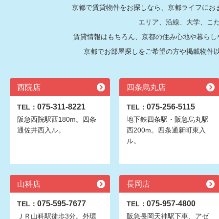
京都で賃貸物件をお探しなら、京都ライフにおま
エリア、沿線、大学、こ
賃貸情報はもちろん、京都の住み心地や暮らし
京都でお部屋探しをご希望の方や掲載物件
西院店
四条烏丸店
075-311-8221
075-256-5115
TEL：
TEL：
阪急西院駅西180m。四条
地下鉄四条駅・阪急烏丸駅
通佐井西入ル。
西200m。四条通新町東入
ル。
山科店
長岡店
075-595-7677
075-957-4800
TEL：
TEL：
ＪＲ山科駅徒歩3分。外環
阪急長岡天神駅下車、アゼ