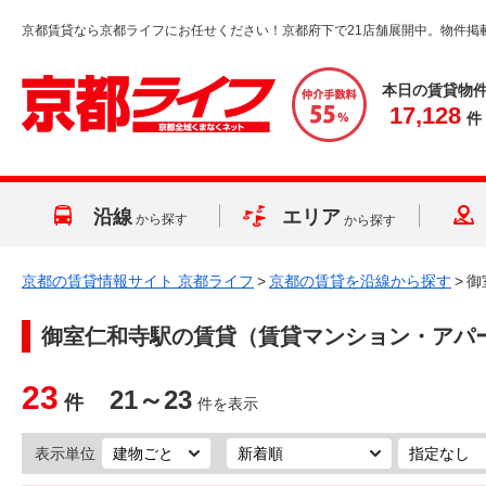
京都賃貸なら京都ライフにお任せください！京都府下で21店舗展開中。物件掲
本日の賃貸物
17,128
件
沿線
エリア
から探す
から探す
京都の賃貸情報サイト 京都ライフ
>
京都の賃貸を沿線から探す
>
御
御室仁和寺駅
の賃貸（賃貸マンション・アパ
23
21～23
件
件を表示
表示単位