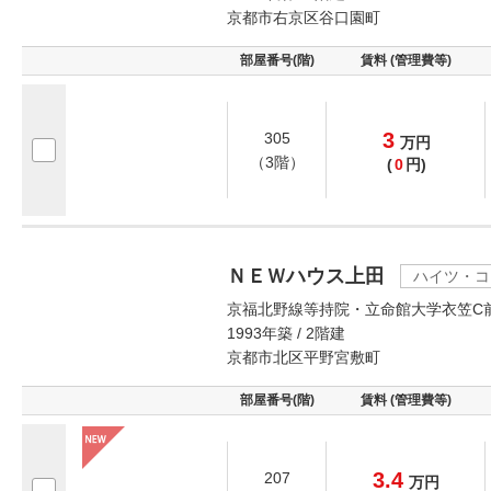
京都市右京区谷口園町
部屋番号(階)
賃料 (管理費等)
3
305
万
円
（3階）
(
0
円)
ＮＥＷハウス上田
ハイツ・コ
京福北野線等持院・立命館大学衣笠C前
1993年築 / 2階建
京都市北区平野宮敷町
部屋番号(階)
賃料 (管理費等)
3.4
207
万
円