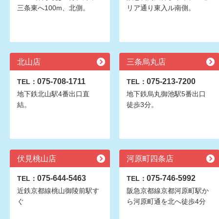
三条東へ100m、北側。
リア通り東入ル南側。
北山店
三条烏丸店
075-708-1711
075-213-7200
TEL：
TEL：
地下鉄北山駅4番出口直
地下鉄烏丸御池駅5番出口
結。
徒歩3分。
伏見桃山店
河原町四条店
075-644-5463
075-746-5992
TEL：
TEL：
近鉄京都線桃山御陵前駅す
阪急京都線京都河原町駅か
ぐ
ら河原町通を北へ徒歩4分