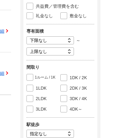
共益費／管理費を含む
礼金なし
敷金なし
専有面積
細
～
間取り
細
1ルーム / 1K
1DK / 2K
1LDK
2DK / 3K
2LDK
3DK / 4K
3LDK
4DK～
駅徒歩