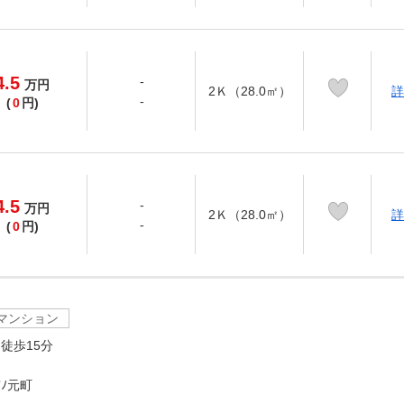
4.5
-
万
円
2Ｋ（28.0㎡）
詳
-
(
0
円)
4.5
-
万
円
2Ｋ（28.0㎡）
詳
-
(
0
円)
マンション
徒歩15分
ﾉ元町