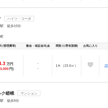
ク
ハイツ・コーポ
駅 徒歩10分
又町
料 (管理費等)
敷金・保証金/礼金
間取り(専有面積)
お気に入り
4.3
-
万
円
1Ｋ（23.0㎡）
詳
-
3,000
円)
ルク嵯峨
マンション
駅 徒歩9分