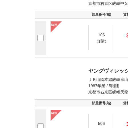
京都市右京区嵯峨中
部屋番号(階)
賃
106
（1階）
ヤングヴィレッ
ＪＲ山陰本線嵯峨嵐山
1987年築 / 5階建
京都市右京区嵯峨天
部屋番号(階)
賃
506