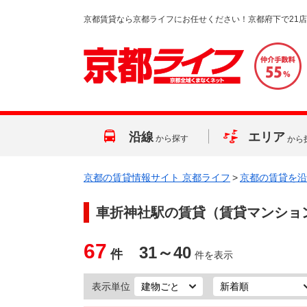
京都賃貸なら京都ライフにお任せください！京都府下で21
沿線
エリア
から探す
から
京都の賃貸情報サイト 京都ライフ
>
京都の賃貸を沿
車折神社駅
の賃貸（賃貸マンショ
67
31～40
件
件を表示
表示単位