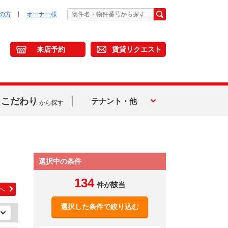
の方
オーナー様
来店予約
賃貸リクエスト
こだわり
テナント・他
から探す
選択中の条件
134
件が該当
へ
選択した条件で絞り込む