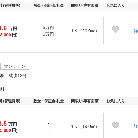
料 (管理費等)
敷金・保証金/礼金
間取り(専有面積)
お気に入り
3.9
5万円
万
円
1Ｋ（20.0㎡）
詳
5万円
3,000
円)
マンション
駅 徒歩12分
分町
料 (管理費等)
敷金・保証金/礼金
間取り(専有面積)
お気に入り
3.5
-
万
円
1Ｋ（19.0㎡）
詳
-
5,000
円)