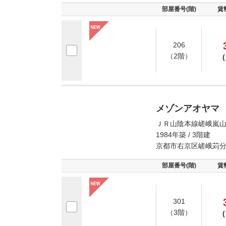
部屋番号(階)
賃
206
（2階）
(
メゾンアオヤマ
ＪＲ山陰本線嵯峨嵐山
1984年築 / 3階建
京都市右京区嵯峨苅
部屋番号(階)
賃
301
（3階）
(