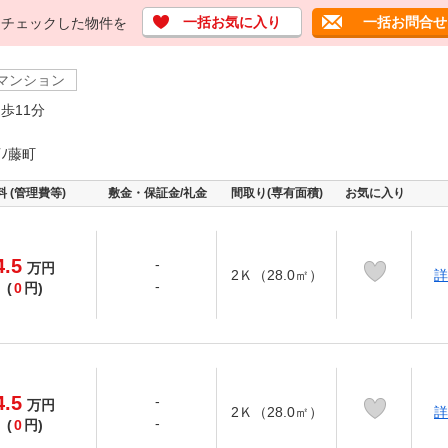
一括お気に入り
一括お問合せ
チェックした物件を
マンション
歩11分
ﾉ藤町
料 (管理費等)
敷金・保証金/礼金
間取り(専有面積)
お気に入り
4.5
-
万
円
2Ｋ（28.0㎡）
詳
-
(
0
円)
4.5
-
万
円
2Ｋ（28.0㎡）
詳
-
(
0
円)