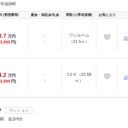
龍寺油掛町
料 (管理費等)
敷金・保証金/礼金
間取り(専有面積)
お気に入り
3.7
-
ワンルーム
万
円
詳
-
（21.5㎡）
3,000
円)
4.2
-
1ＤＫ（22.68
万
円
詳
-
㎡）
3,000
円)
中
マンション
駅 徒歩9分