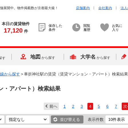
店舗展開中。物件掲載数が京都最大級！
店舗案内
会社案内
法人
本日の賃貸物件
保存した
閲覧
お気に
17,120
条件
履歴
入り
件
地図
大学名
から探す
から探す
探す
線から探す
>
車折神社駅の賃貸（賃貸マンション・アパート）検索結果
ン・アパート）検索結果
前へ
1
2
3
4
5
6
7
次
並び替える
表示件数