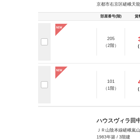
京都市右京区嵯峨天
部屋番号(階)
賃
205
（2階）
(
101
（1階）
(
ハウスヴィラ田
ＪＲ山陰本線嵯峨嵐山
1983年築 / 3階建