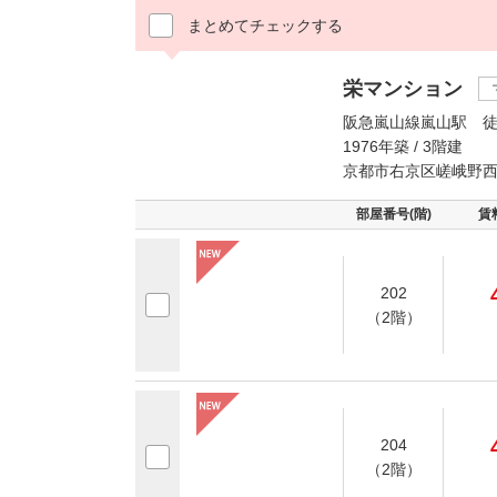
まとめてチェックする
栄マンション
阪急嵐山線嵐山駅 徒
1976年築 / 3階建
京都市右京区嵯峨野西
部屋番号(階)
賃
202
（2階）
204
（2階）