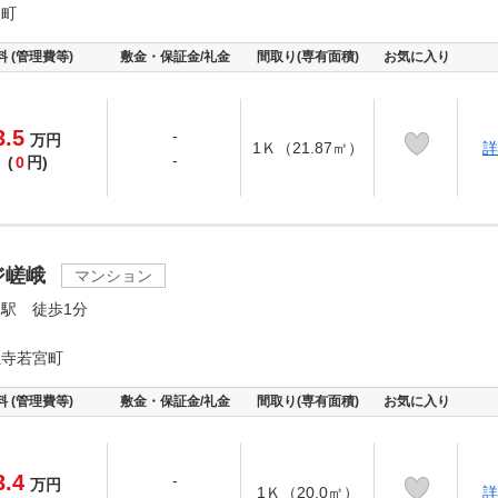
又町
料 (管理費等)
敷金・保証金/礼金
間取り(専有面積)
お気に入り
3.5
-
万
円
1Ｋ（21.87㎡）
詳
-
(
0
円)
ジ嵯峨
マンション
駅 徒歩1分
龍寺若宮町
料 (管理費等)
敷金・保証金/礼金
間取り(専有面積)
お気に入り
3.4
-
万
円
1Ｋ（20.0㎡）
詳