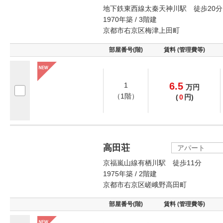
地下鉄東西線太秦天神川駅 徒歩20分
1970年築 / 3階建
京都市右京区梅津上田町
部屋番号(階)
賃料 (管理費等)
6.5
1
万
円
（1階）
(
0
円)
高田荘
アパート
京福嵐山線有栖川駅 徒歩11分
1975年築 / 2階建
京都市右京区嵯峨野高田町
部屋番号(階)
賃料 (管理費等)