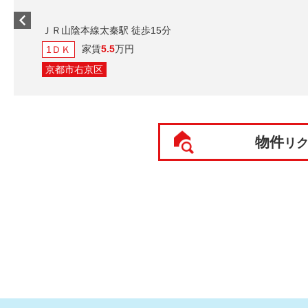
ＪＲ山陰本線太秦駅 徒歩15分
家賃
5.5
万円
1ＤＫ
京都市右京区
物件
リ