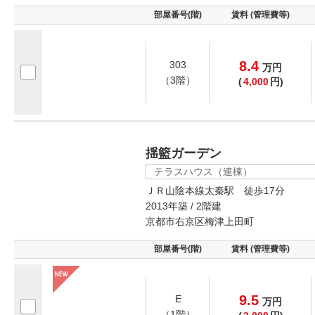
部屋番号(階)
賃料 (管理費等)
8.4
303
万
円
（3階）
(
4,000
円)
揺籃ガーデン
テラスハウス（連棟）
ＪＲ山陰本線太秦駅 徒歩17分
2013年築 / 2階建
京都市右京区梅津上田町
部屋番号(階)
賃料 (管理費等)
9.5
E
万
円
（1階）