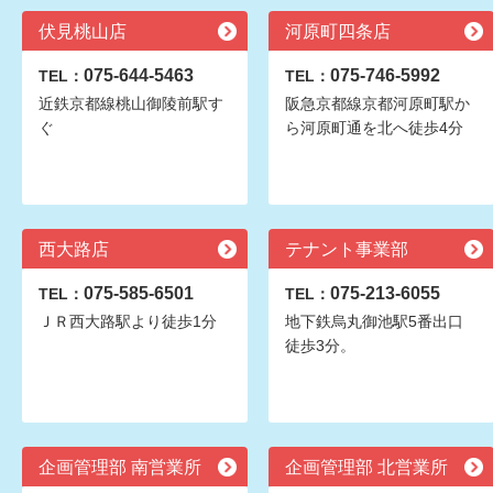
伏見桃山店
河原町四条店
075-644-5463
075-746-5992
TEL：
TEL：
近鉄京都線桃山御陵前駅す
阪急京都線京都河原町駅か
ぐ
ら河原町通を北へ徒歩4分
西大路店
テナント事業部
075-585-6501
075-213-6055
TEL：
TEL：
ＪＲ西大路駅より徒歩1分
地下鉄烏丸御池駅5番出口
徒歩3分。
企画管理部 南営業所
企画管理部 北営業所