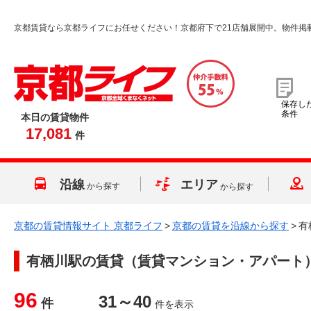
京都賃貸なら京都ライフにお任せください！京都府下で21店舗展開中。物件掲
保存し
条件
本日の賃貸物件
17,081
件
沿線
エリア
から探す
から探す
京都の賃貸情報サイト 京都ライフ
>
京都の賃貸を沿線から探す
>
有
有栖川駅
の賃貸（賃貸マンション・アパート
96
31～40
件
件を表示