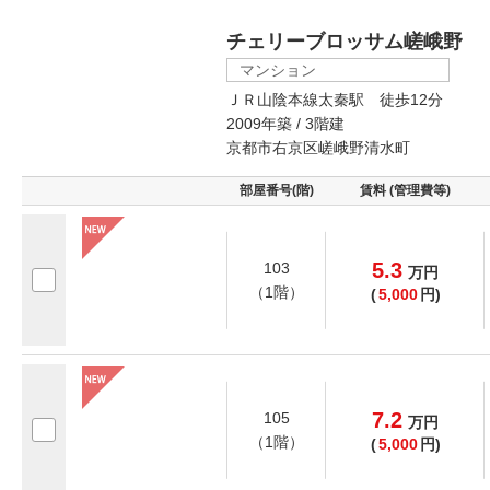
チェリーブロッサム嵯峨野
マンション
ＪＲ山陰本線太秦駅 徒歩12分
2009年築 / 3階建
京都市右京区嵯峨野清水町
部屋番号(階)
賃料 (管理費等)
5.3
103
万
円
（1階）
(
5,000
円)
7.2
105
万
円
（1階）
(
5,000
円)