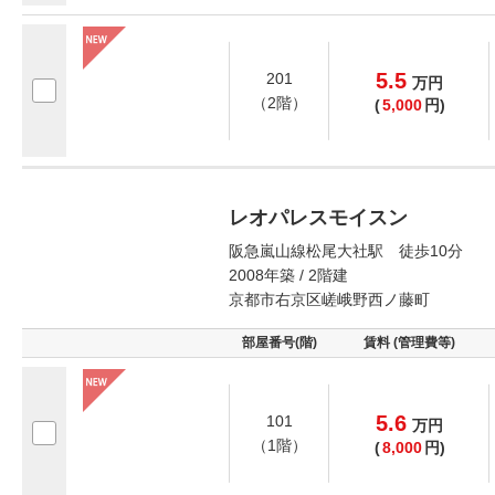
5.5
201
万
円
（2階）
(
5,000
円)
レオパレスモイスン
阪急嵐山線松尾大社駅 徒歩10分
2008年築 / 2階建
京都市右京区嵯峨野西ノ藤町
部屋番号(階)
賃料 (管理費等)
5.6
101
万
円
（1階）
(
8,000
円)