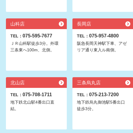
山科店
長岡店
075-595-7677
075-957-4800
TEL：
TEL：
ＪＲ山科駅徒歩3分。外環
阪急長岡天神駅下車、アゼ
三条東へ100m、北側。
リア通り東入ル南側。
北山店
三条烏丸店
075-708-1711
075-213-7200
TEL：
TEL：
地下鉄北山駅4番出口直
地下鉄烏丸御池駅5番出口
結。
徒歩3分。