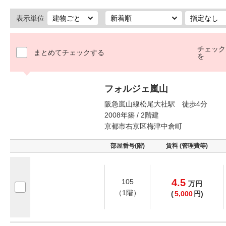
表示単位
チェック
まとめてチェックする
を
フォルジェ嵐山
阪急嵐山線松尾大社駅 徒歩4分
2008年築 / 2階建
京都市右京区梅津中倉町
部屋番号(階)
賃料 (管理費等)
4.5
105
万
円
（1階）
(
5,000
円)