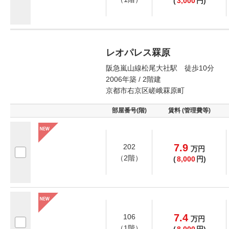
(
3,000
円)
レオパレス罧原
阪急嵐山線松尾大社駅 徒歩10分
2006年築 / 2階建
京都市右京区嵯峨罧原町
部屋番号(階)
賃料 (管理費等)
7.9
202
万
円
（2階）
(
8,000
円)
7.4
106
万
円
（1階）
(
8,000
円)