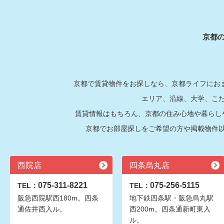
京都
京都で賃貸物件をお探しなら、京都ライフにおま
エリア、沿線、大学、こ
賃貸情報はもちろん、京都の住み心地や暮らし
京都でお部屋探しをご希望の方や掲載物件
西院店
四条烏丸店
075-311-8221
075-256-5115
TEL：
TEL：
阪急西院駅西180m。四条
地下鉄四条駅・阪急烏丸駅
通佐井西入ル。
西200m。四条通新町東入
ル。