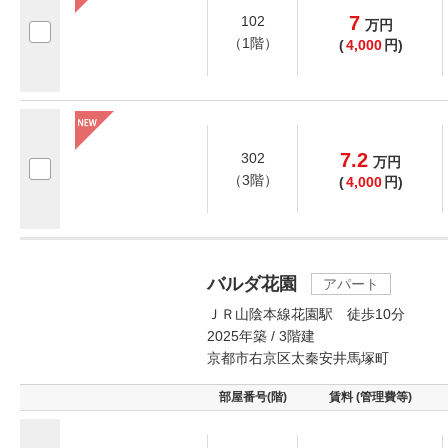
7
102
万
円
（1階）
(
4,000
円)
7.2
302
万
円
（3階）
(
4,000
円)
バルダ花園
アパート
ＪＲ山陰本線花園駅 徒歩10分
2025年築 / 3階建
京都市右京区太秦安井馬塚町
部屋番号(階)
賃料 (管理費等)