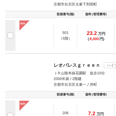
京都市右京区太秦下刑部町
部屋番号(階)
賃料 (管理費等)
23.2
501
万
円
（5階）
(
8,000
円)
レオパレスｇｒｅｅｎ
ハイ
ＪＲ山陰本線花園駅 徒歩10分
2000年築 / 2階建
京都市右京区太秦一ノ井町
部屋番号(階)
賃料 (管理費等)
7.2
206
万
円