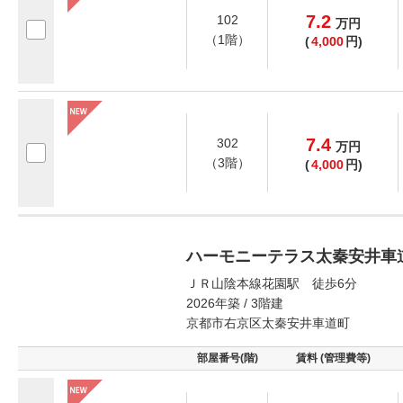
7.2
102
万
円
（1階）
(
4,000
円)
7.4
302
万
円
（3階）
(
4,000
円)
ハーモニーテラス太秦安井車
ＪＲ山陰本線花園駅 徒歩6分
2026年築 / 3階建
京都市右京区太秦安井車道町
部屋番号(階)
賃料 (管理費等)