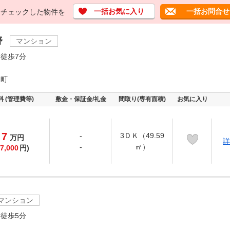
一括お気に入り
一括お問合せ
チェックした物件を
野
マンション
徒歩7分
開町
料 (管理費等)
敷金・保証金/礼金
間取り(専有面積)
お気に入り
7
-
3ＤＫ（49.59
万
円
詳
-
㎡）
7,000
円)
マンション
徒歩5分