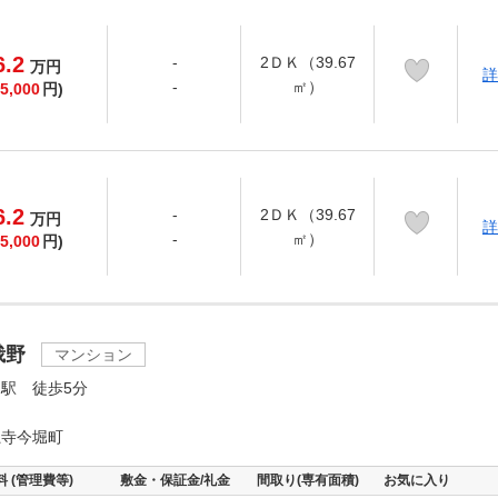
6.2
-
2ＤＫ（39.67
万
円
詳
-
㎡）
5,000
円)
6.2
-
2ＤＫ（39.67
万
円
詳
-
㎡）
5,000
円)
峨野
マンション
駅 徒歩5分
龍寺今堀町
料 (管理費等)
敷金・保証金/礼金
間取り(専有面積)
お気に入り