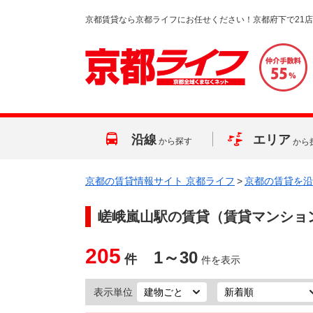
京都賃貸なら京都ライフにお任せください！京都府下で21
沿線
エリア
から探す
から
京都の賃貸情報サイト 京都ライフ
>
京都の賃貸を沿
嵯峨嵐山駅
の賃貸（賃貸マンショ
205
1～30
件
件を表示
表示単位