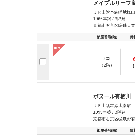
メイプルリーフ
ＪＲ山陰本線嵯峨嵐山
1966年築 / 3階建
京都市右京区嵯峨天
部屋番号(階)
賃
203
（2階）
(
ボヌール有栖川
ＪＲ山陰本線太秦駅 
1999年築 / 3階建
京都市右京区嵯峨野
部屋番号(階)
賃