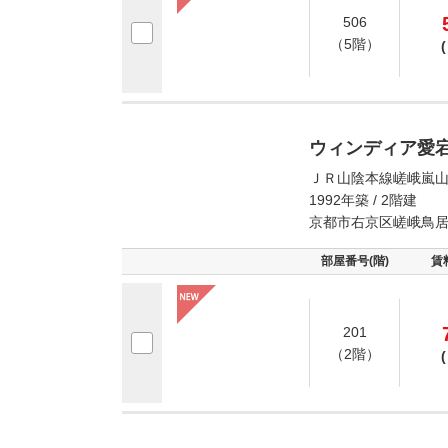
506
（5階）
(
ウィンディア愛
ＪＲ山陰本線嵯峨嵐山
1992年築 / 2階建
京都市右京区嵯峨鳥
部屋番号(階)
賃
201
（2階）
(