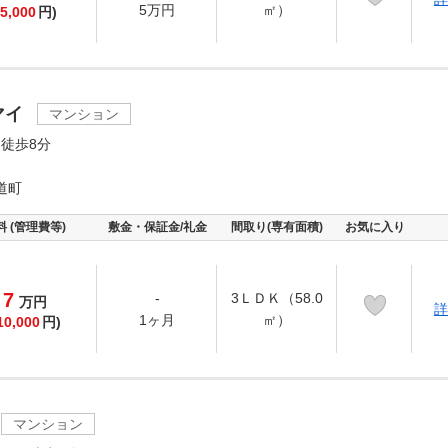
5万円
㎡）
5,000
円)
マイ
マンション
徒歩8分
道町
料 (管理費等)
敷金・保証金/礼金
間取り(専有面積)
お気に入り
7
-
3ＬＤＫ（58.0
万
円
詳
1ヶ月
㎡）
10,000
円)
マンション