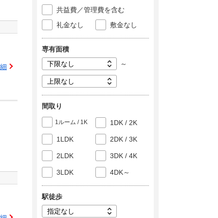
共益費／管理費を含む
礼金なし
敷金なし
専有面積
～
細
間取り
1ルーム / 1K
1DK / 2K
1LDK
2DK / 3K
2LDK
3DK / 4K
3LDK
4DK～
駅徒歩
細