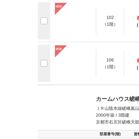
102
（1階）
(
106
（1階）
(
カームハウス嵯
ＪＲ山陰本線嵯峨嵐山
2000年築 / 3階建
京都市右京区嵯峨天
部屋番号(階)
賃