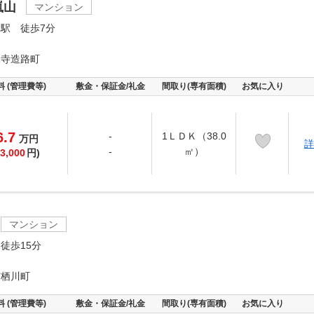
嵐山
マンション
駅 徒歩7分
竜寺造路町
料 (管理費等)
敷金・保証金/礼金
間取り(専有面積)
お気に入り
6.7
-
1ＬＤＫ（38.0
万
円
詳
-
㎡）
3,000
円)
マンション
徒歩15分
有栖川町
料 (管理費等)
敷金・保証金/礼金
間取り(専有面積)
お気に入り