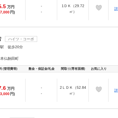
5.5
-
1ＤＫ（29.72
万
円
詳
-
㎡）
7,000
円)
宕
ハイツ・コーポ
駅 徒歩20分
居本仏餉田町
料 (管理費等)
敷金・保証金/礼金
間取り(専有面積)
お気に入り
7.6
-
2ＬＤＫ（52.84
万
円
詳
-
㎡）
3,000
円)