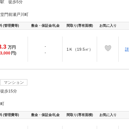
駅 徒歩5分
迦堂門前瀬戸川町
料 (管理費等)
敷金・保証金/礼金
間取り(専有面積)
お気に入り
3.3
-
万
円
1Ｋ（19.5㎡）
詳
-
3,000
円)
マンション
徒歩15分
又町
料 (管理費等)
敷金・保証金/礼金
間取り(専有面積)
お気に入り