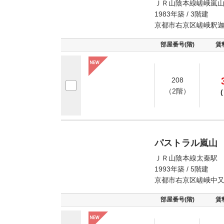
ＪＲ山陰本線嵯峨嵐山
1983年築 / 3階建
京都市右京区嵯峨釈
部屋番号(階)
賃
208
（2階）
(
パストラル嵐山
ＪＲ山陰本線太秦駅 
1993年築 / 5階建
京都市右京区嵯峨中
部屋番号(階)
賃