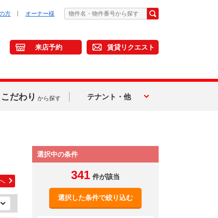
の方
オーナー様
来店予約
賃貸リクエスト
こだわり
テナント・他
から探す
選択中の条件
341
件が該当
へ
選択した条件で絞り込む