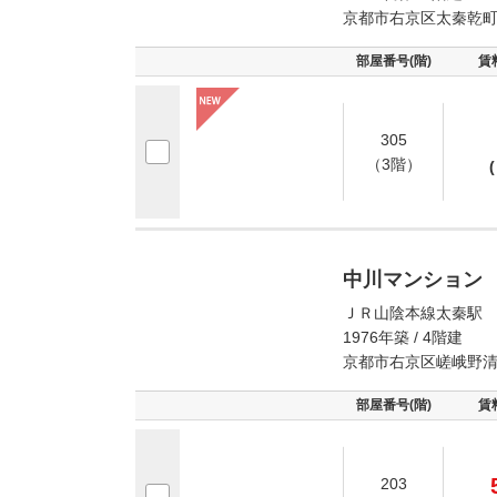
京都市右京区太秦乾
部屋番号(階)
賃
305
（3階）
(
中川マンション
ＪＲ山陰本線太秦駅 
1976年築 / 4階建
京都市右京区嵯峨野
部屋番号(階)
賃
203