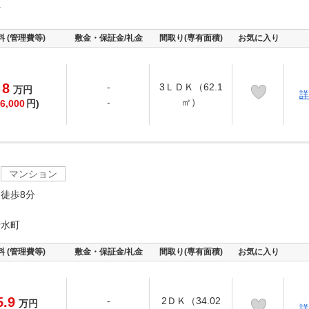
町
料 (管理費等)
敷金・保証金/礼金
間取り(専有面積)
お気に入り
8
-
3ＬＤＫ（62.1
万
円
詳
-
㎡）
6,000
円)
マンション
徒歩8分
清水町
料 (管理費等)
敷金・保証金/礼金
間取り(専有面積)
お気に入り
5.9
-
2ＤＫ（34.02
万
円
詳