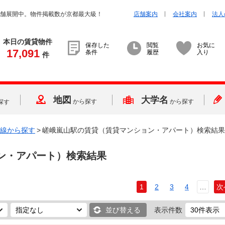
店舗展開中。物件掲載数が京都最大級！
店舗案内
会社案内
法人
本日の賃貸物件
保存した
閲覧
お気に
17,091
条件
履歴
入り
件
地図
大学名
から探す
から探す
探す
線から探す
>
嵯峨嵐山駅の賃貸（賃貸マンション・アパート）検索結果
ン・アパート）検索結果
1
2
3
4
…
次
並び替える
表示件数