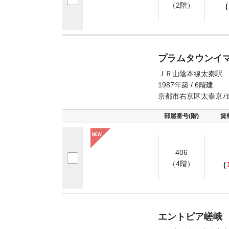
（2階）
(
プラムタウンイ
ＪＲ山陰本線太秦駅 
1987年築 / 6階建
京都市右京区太秦京ﾉ
部屋番号(階)
賃
406
（4階）
(
エントピア嵯峨