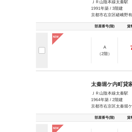
ＪＲ山陰本線太秦駅 
1991年築 / 3階建
京都市右京区嵯峨野
部屋番号(階)
賃
A
（2階）
太秦堀ケ内町貸
ＪＲ山陰本線太秦駅 
1964年築 / 2階建
京都市右京区太秦堀
部屋番号(階)
賃