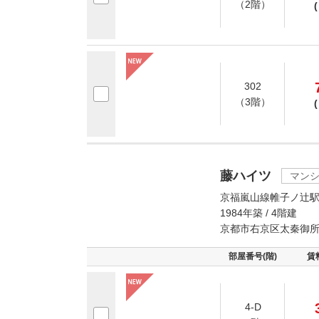
（2階）
(
302
（3階）
(
藤ハイツ
マン
京福嵐山線帷子ノ辻駅
1984年築 / 4階建
京都市右京区太秦御所
部屋番号(階)
賃
4-D