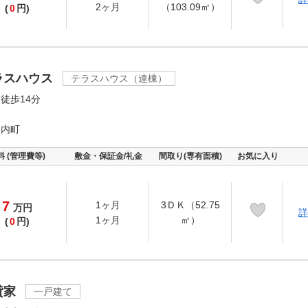
2ヶ月
（103.09㎡）
(
0
円)
ラスハウス
テラスハウス（連棟）
徒歩14分
ノ内町
料 (管理費等)
敷金・保証金/礼金
間取り(専有面積)
お気に入り
7
1ヶ月
3ＤＫ（52.75
万
円
詳
1ヶ月
㎡）
(
0
円)
貸家
一戸建て