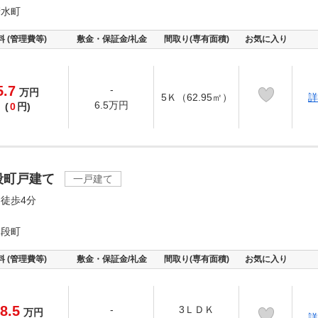
清水町
料 (管理費等)
敷金・保証金/礼金
間取り(専有面積)
お気に入り
5.7
-
万
円
5Ｋ（62.95㎡）
詳
6.5万円
(
0
円)
段町戸建て
一戸建て
徒歩4分
ノ段町
料 (管理費等)
敷金・保証金/礼金
間取り(専有面積)
お気に入り
8.5
-
3ＬＤＫ
万
円
詳