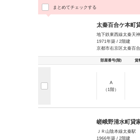
まとめてチェックする
太秦百合ケ本町
地下鉄東西線太秦天神
1971年築 / 2階建
京都市右京区太秦百
部屋番号(階)
賃
A
（1階）
嵯峨野清水町貸
ＪＲ山陰本線太秦駅 
1966年築 / 2階建