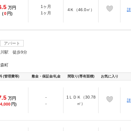
6.5
1ヶ月
万
円
4Ｋ（46.0㎡）
詳
1ヶ月
(
0
円)
アパート
川駅 徒歩9分
ケ森町
料 (管理費等)
敷金・保証金/礼金
間取り(専有面積)
お気に入り
7.5
-
1ＬＤＫ（30.78
万
円
詳
-
㎡）
4,000
円)