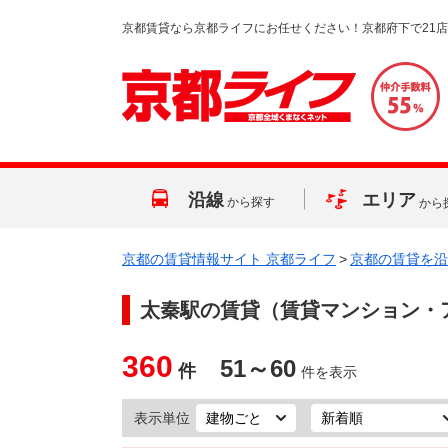
京都賃貸なら京都ライフにお任せください！京都府下で21
沿線
エリア
から探す
から
京都の賃貸情報サイト 京都ライフ
>
京都の賃貸を沿
太秦駅
の賃貸（賃貸マンション・
360
51～60
件
件を表示
表示単位