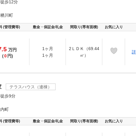
徒歩12分
有栖川町
料 (管理費等)
敷金・保証金/礼金
間取り(専有面積)
お気に入り
7.5
1ヶ月
2ＬＤＫ（69.44
万
円
詳
1ヶ月
㎡）
(
0
円)
家
テラスハウス（連棟）
徒歩9分
ケ内町
料 (管理費等)
敷金・保証金/礼金
間取り(専有面積)
お気に入り