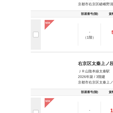
京都市右京区嵯峨野
部屋番号(階)
賃
-
（1階）
右京区太秦上ノ
ＪＲ山陰本線太秦駅 
2026年築 / 3階建
京都市右京区太秦上
部屋番号(階)
賃
1
-