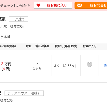
一括お気に入り
一括お問合せ
チェックした物件を
貸家
一戸建て
川駅 徒歩20分
合ケ本町
料 (管理費等)
敷金・保証金/礼金
間取り(専有面積)
お気に入り
7
-
万
円
3Ｋ（62.88㎡）
詳
1ヶ月
(
0
円)
家
テラスハウス（連棟）
徒歩13分