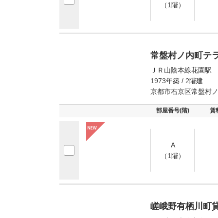
（1階）
常盤村ノ内町テ
ＪＲ山陰本線花園駅 
1973年築 / 2階建
京都市右京区常盤村
部屋番号(階)
賃
A
（1階）
嵯峨野有栖川町