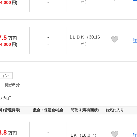
-
㎡）
4,000
円)
7.5
-
1ＬＤＫ（30.16
万
円
詳
-
㎡）
4,000
円)
ション
 徒歩5分
ﾉ内町
料 (管理費等)
敷金・保証金/礼金
間取り(専有面積)
お気に入り
3.8
-
万
円
1Ｋ（18.0㎡）
詳