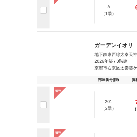
A
（1階）
ガーデンイオリ
地下鉄東西線太秦天神
2026年築 / 3階建
京都市右京区太秦藤
部屋番号(階)
賃
201
（2階）
(