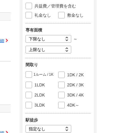
共益費／管理費を含む
礼金なし
敷金なし
専有面積
～
細
間取り
1ルーム / 1K
1DK / 2K
1LDK
2DK / 3K
2LDK
3DK / 4K
3LDK
4DK～
駅徒歩
細