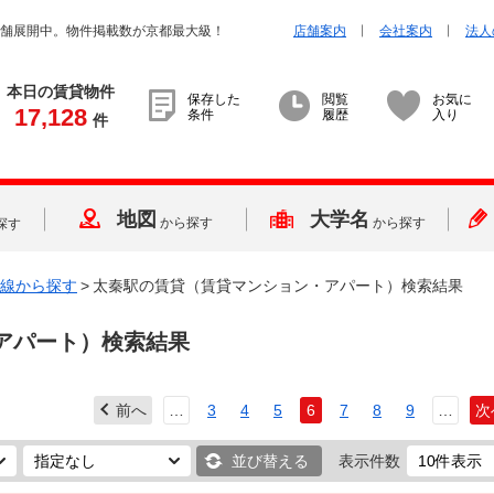
店舗展開中。物件掲載数が京都最大級！
店舗案内
会社案内
法人
本日の賃貸物件
保存した
閲覧
お気に
17,128
条件
履歴
入り
件
地図
大学名
から探す
から探す
探す
線から探す
>
太秦駅の賃貸（賃貸マンション・アパート）検索結果
アパート）検索結果
前へ
…
3
4
5
6
7
8
9
…
次
並び替える
表示件数