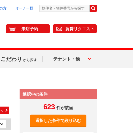
の方
オーナー様
来店予約
賃貸リクエスト
こだわり
テナント・他
から探す
選択中の条件
623
件が該当
へ
選択した条件で絞り込む