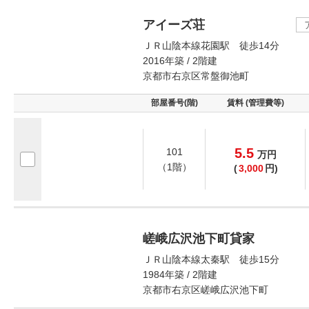
アイーズ荘
ＪＲ山陰本線花園駅 徒歩14分
2016年築 / 2階建
京都市右京区常盤御池町
部屋番号(階)
賃料 (管理費等)
5.5
101
万
円
（1階）
(
3,000
円)
嵯峨広沢池下町貸家
ＪＲ山陰本線太秦駅 徒歩15分
1984年築 / 2階建
京都市右京区嵯峨広沢池下町