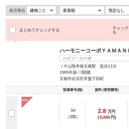
表示単位
チェック
まとめてチェックする
を
ハーモニーコーポＹＡＭＡＮ
ハイツ・コーポ
ＪＲ山陰本線太秦駅 徒歩11分
1985年築 / 3階建
京都市右京区常盤下田町
部屋番号(階)
賃料 (管理費等)
2.8
3A
万
円
（3階）
(
5,000
円)