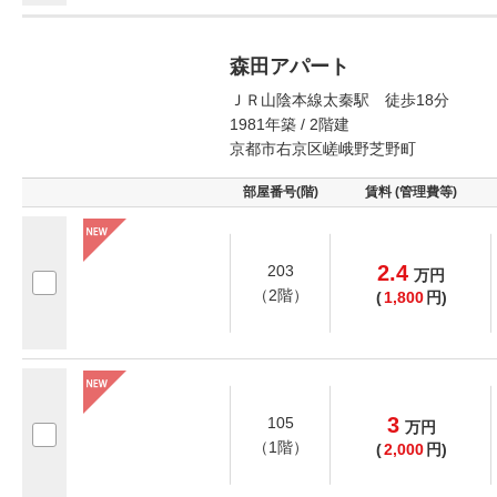
森田アパート
ＪＲ山陰本線太秦駅 徒歩18分
1981年築 / 2階建
京都市右京区嵯峨野芝野町
部屋番号(階)
賃料 (管理費等)
2.4
203
万
円
（2階）
(
1,800
円)
3
105
万
円
（1階）
(
2,000
円)