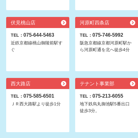
伏見桃山店
河原町四条店
075-644-5463
075-746-5992
TEL：
TEL：
近鉄京都線桃山御陵前駅す
阪急京都線京都河原町駅か
ぐ
ら河原町通を北へ徒歩4分
西大路店
テナント事業部
075-585-6501
075-213-6055
TEL：
TEL：
ＪＲ西大路駅より徒歩1分
地下鉄烏丸御池駅5番出口
徒歩3分。