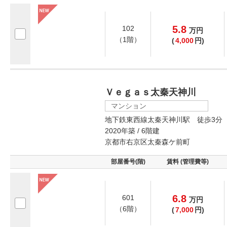
5.8
102
万
円
（1階）
(
4,000
円)
Ｖｅｇａｓ太秦天神川
マンション
地下鉄東西線太秦天神川駅 徒歩3分
2020年築 / 6階建
京都市右京区太秦森ケ前町
部屋番号(階)
賃料 (管理費等)
6.8
601
万
円
（6階）
(
7,000
円)