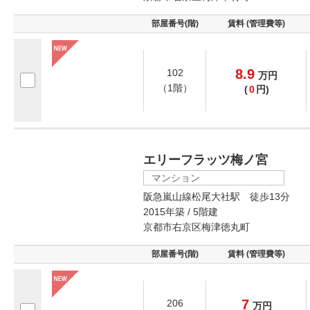
部屋番号(階)
賃料 (管理費等)
8.9
102
万
円
（1階）
(
0
円)
エリーフラッツ梅ノ宮
マンション
阪急嵐山線松尾大社駅 徒歩13分
2015年築 / 5階建
京都市右京区梅津徳丸町
部屋番号(階)
賃料 (管理費等)
7
206
万
円