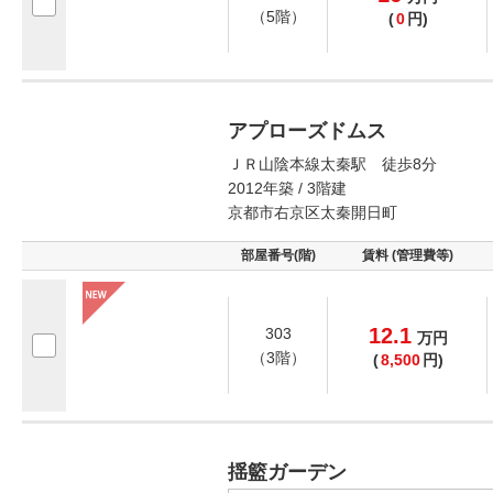
（5階）
(
0
円)
アプローズドムス
ＪＲ山陰本線太秦駅 徒歩8分
2012年築 / 3階建
京都市右京区太秦開日町
部屋番号(階)
賃料 (管理費等)
12.1
303
万
円
（3階）
(
8,500
円)
揺籃ガーデン