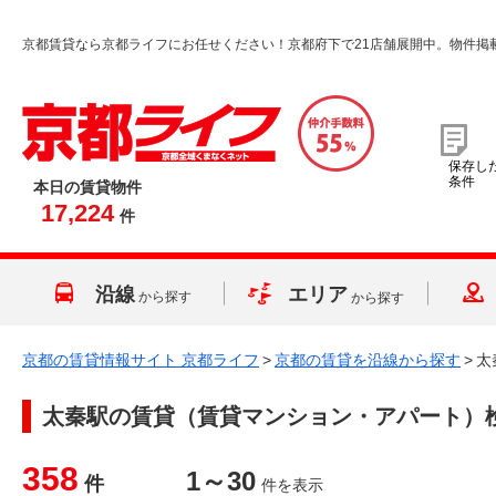
京都賃貸なら京都ライフにお任せください！京都府下で21店舗展開中。物件掲
保存し
条件
本日の賃貸物件
17,224
件
沿線
エリア
から探す
から探す
京都の賃貸情報サイト 京都ライフ
>
京都の賃貸を沿線から探す
>
太
太秦駅
の賃貸（賃貸マンション・アパート）
358
1～30
件
件を表示