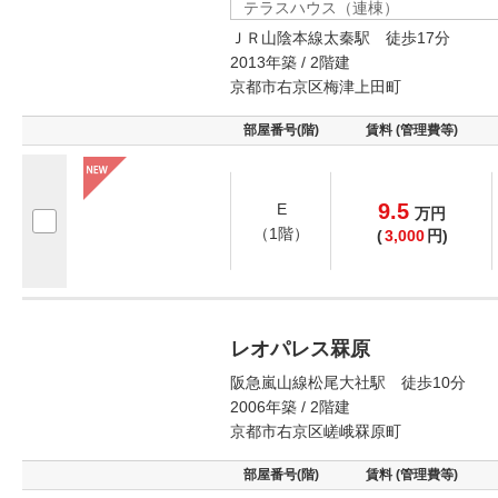
テラスハウス（連棟）
ＪＲ山陰本線太秦駅 徒歩17分
2013年築 / 2階建
京都市右京区梅津上田町
部屋番号(階)
賃料 (管理費等)
9.5
E
万
円
（1階）
(
3,000
円)
レオパレス罧原
阪急嵐山線松尾大社駅 徒歩10分
2006年築 / 2階建
京都市右京区嵯峨罧原町
部屋番号(階)
賃料 (管理費等)