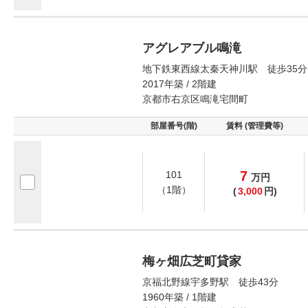
アグレアブル鳴滝
地下鉄東西線太秦天神川駅 徒歩35分
2017年築 / 2階建
京都市右京区鳴滝宅間町
部屋番号(階)
賃料 (管理費等)
7
101
万
円
（1階）
(
3,000
円)
梅ヶ畑広芝町貸家
京福北野線宇多野駅 徒歩43分
1960年築 / 1階建