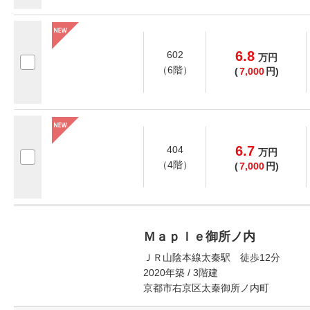
6.8
602
万
円
（6階）
(
7,000
円)
6.7
404
万
円
（4階）
(
7,000
円)
Ｍａｐｌｅ御所ノ内
ＪＲ山陰本線太秦駅 徒歩12分
2020年築 / 3階建
京都市右京区太秦御所ノ内町