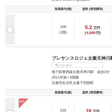
部屋番号(階)
賃料 (管理費等)
5.2
208
万
円
（2階）
(
6,000
円)
プレサンスロジェ太秦天神川
マンション
地下鉄東西線太秦天神川駅 徒歩2分
2011年築 / 6階建
京都市右京区太秦下刑部町
部屋番号(階)
賃料 (管理費等)
16
518
万
円