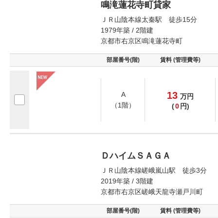
鳴滝蓮花寺町貸家
ＪＲ山陰本線太秦駅 徒歩15分
1979年築 / 2階建
京都市右京区鳴滝蓮花寺町
部屋番号(階)
賃料 (管理費等)
13
A
万
円
（1階）
(
0
円)
ＤハイムＳＡＧＡ
ＪＲ山陰本線嵯峨嵐山駅 徒歩3分
2019年築 / 3階建
京都市右京区嵯峨天龍寺瀬戸川町
部屋番号(階)
賃料 (管理費等)