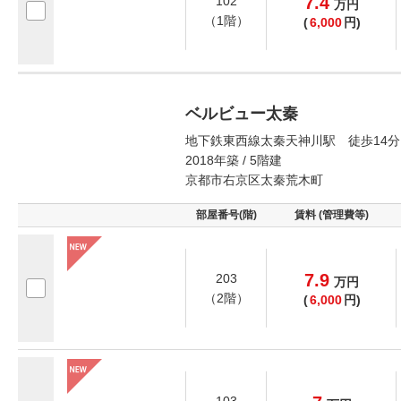
7.4
102
万
円
（1階）
(
6,000
円)
ベルビュー太秦
地下鉄東西線太秦天神川駅 徒歩14分
2018年築 / 5階建
京都市右京区太秦荒木町
部屋番号(階)
賃料 (管理費等)
7.9
203
万
円
（2階）
(
6,000
円)