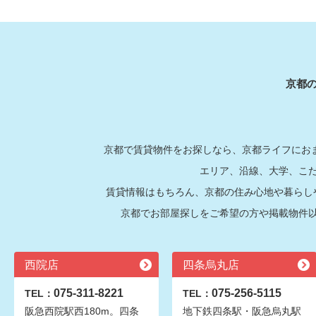
京都
京都で賃貸物件をお探しなら、京都ライフにおま
エリア、沿線、大学、こ
賃貸情報はもちろん、京都の住み心地や暮らし
京都でお部屋探しをご希望の方や掲載物件
西院店
四条烏丸店
075-311-8221
075-256-5115
TEL：
TEL：
阪急西院駅西180m。四条
地下鉄四条駅・阪急烏丸駅