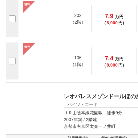
7.9
202
万
円
（2階）
(
8,000
円)
7.4
106
万
円
（1階）
(
8,000
円)
レオパレスメゾンドールほの
ハイツ・コーポ
ＪＲ山陰本線花園駅 徒歩9分
2007年築 / 2階建
京都市右京区太秦一ノ井町