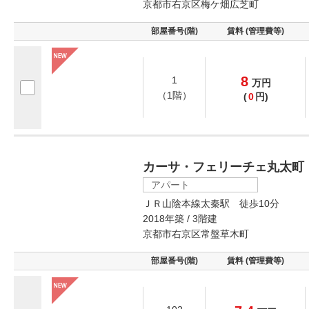
京都市右京区梅ケ畑広芝町
部屋番号(階)
賃料 (管理費等)
8
1
万
円
（1階）
(
0
円)
カーサ・フェリーチェ丸太町
アパート
ＪＲ山陰本線太秦駅 徒歩10分
2018年築 / 3階建
京都市右京区常盤草木町
部屋番号(階)
賃料 (管理費等)