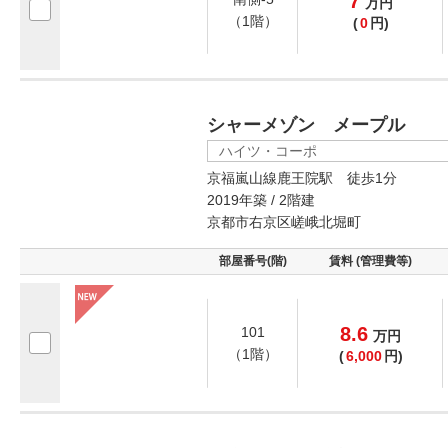
7
万
円
（1階）
(
0
円)
シャーメゾン メープル
ハイツ・コーポ
京福嵐山線鹿王院駅 徒歩1分
2019年築 / 2階建
京都市右京区嵯峨北堀町
部屋番号(階)
賃料 (管理費等)
8.6
101
万
円
（1階）
(
6,000
円)