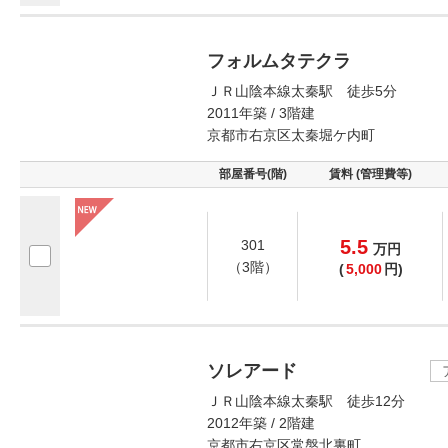
フォルムタテクラ
ＪＲ山陰本線太秦駅 徒歩5分
2011年築 / 3階建
京都市右京区太秦堀ケ内町
部屋番号(階)
賃料 (管理費等)
5.5
301
万
円
（3階）
(
5,000
円)
ソレアード
ＪＲ山陰本線太秦駅 徒歩12分
2012年築 / 2階建
京都市右京区常盤北裏町