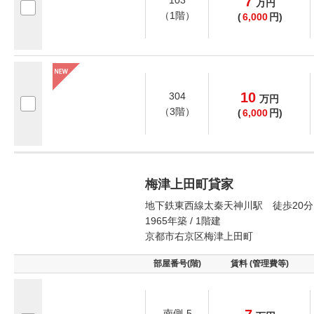
7
103
万
円
（1階）
(
6,000
円)
10
304
万
円
（3階）
(
6,000
円)
梅津上田町貸家
地下鉄東西線太秦天神川駅 徒歩20分
1965年築 / 1階建
京都市右京区梅津上田町
部屋番号(階)
賃料 (管理費等)
南側-5