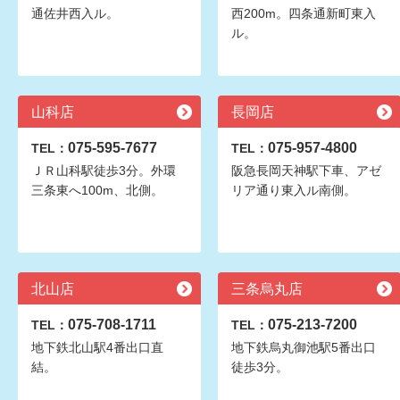
通佐井西入ル。
西200m。四条通新町東入
ル。
山科店
長岡店
075-595-7677
075-957-4800
TEL：
TEL：
ＪＲ山科駅徒歩3分。外環
阪急長岡天神駅下車、アゼ
三条東へ100m、北側。
リア通り東入ル南側。
北山店
三条烏丸店
075-708-1711
075-213-7200
TEL：
TEL：
地下鉄北山駅4番出口直
地下鉄烏丸御池駅5番出口
結。
徒歩3分。