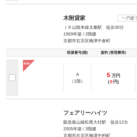
木附貸家
一戸建
ＪＲ山陰本線太秦駅 徒歩30分
1969年築 / 2階建
京都市右京区梅津中倉町
部屋番号(階)
賃料 (管理費等)
5
A
万
円
（1階）
(
0
円)
フェアリーハイツ
阪急嵐山線松尾大社駅 徒歩12分
2005年築 / 3階建
京都市右京区梅津中村町