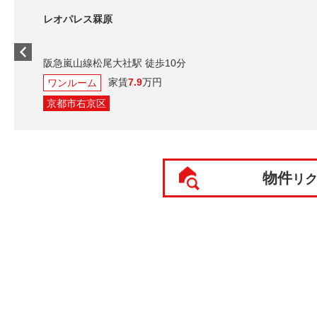
レオパレス罧原
阪急嵐山線松尾大社駅 徒歩10分
家賃
7.9
万円
ワンルーム
京都市右京区
物件
リ