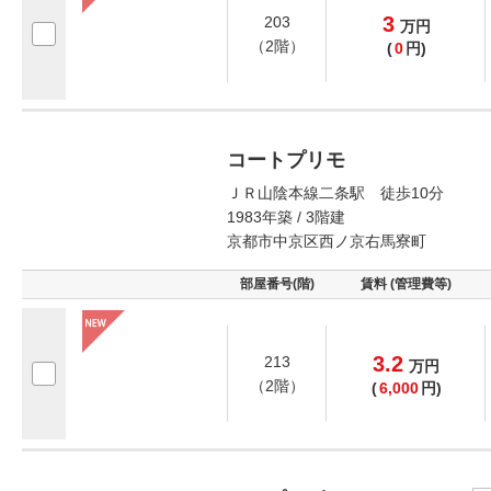
3
203
万
円
（2階）
(
0
円)
コートプリモ
ＪＲ山陰本線二条駅 徒歩10分
1983年築 / 3階建
京都市中京区西ノ京右馬寮町
部屋番号(階)
賃料 (管理費等)
3.2
213
万
円
（2階）
(
6,000
円)