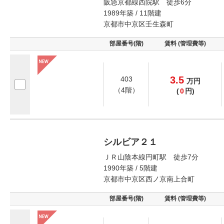
阪急京都線西院駅 徒歩6分
1989年築 / 11階建
京都市中京区壬生森町
部屋番号(階)
賃料 (管理費等)
3.5
403
万
円
（4階）
(
0
円)
シルビア２１
ＪＲ山陰本線円町駅 徒歩7分
1990年築 / 5階建
京都市中京区西ノ京南上合町
部屋番号(階)
賃料 (管理費等)