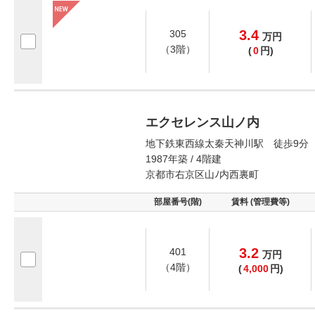
3.4
305
万
円
（3階）
(
0
円)
エクセレンス山ノ内
地下鉄東西線太秦天神川駅 徒歩9分
1987年築 / 4階建
京都市右京区山ﾉ内西裏町
部屋番号(階)
賃料 (管理費等)
3.2
401
万
円
（4階）
(
4,000
円)