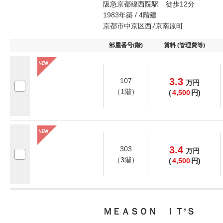
阪急京都線西院駅 徒歩12分
1983年築 / 4階建
京都市中京区西ﾉ京南原町
部屋番号(階)
賃料 (管理費等)
3.3
107
万
円
（1階）
(
4,500
円)
3.4
303
万
円
（3階）
(
4,500
円)
ＭＥＡＳＯＮ ＩＴ’Ｓ