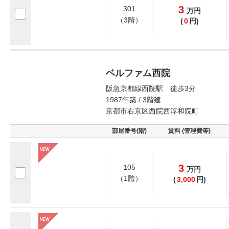
3
301
万
円
（3階）
(
0
円)
ベルファム西院
阪急京都線西院駅 徒歩3分
1987年築 / 3階建
京都市右京区西院西淳和院町
部屋番号(階)
賃料 (管理費等)
3
105
万
円
（1階）
(
3,000
円)