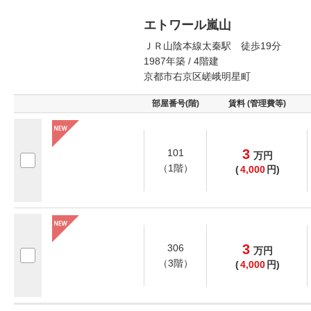
エトワール嵐山
ＪＲ山陰本線太秦駅 徒歩19分
1987年築 / 4階建
京都市右京区嵯峨明星町
部屋番号(階)
賃料 (管理費等)
3
101
万
円
（1階）
(
4,000
円)
3
306
万
円
（3階）
(
4,000
円)