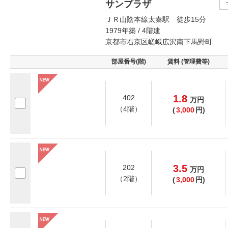
サンプラザ
ＪＲ山陰本線太秦駅 徒歩15分
1979年築 / 4階建
京都市右京区嵯峨広沢南下馬野町
部屋番号(階)
賃料 (管理費等)
1.8
402
万
円
（4階）
(
3,000
円)
3.5
202
万
円
（2階）
(
3,000
円)