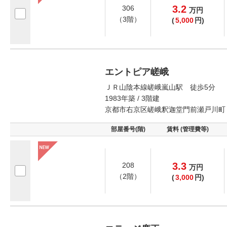
3.2
306
万
円
（3階）
(
5,000
円)
エントピア嵯峨
ＪＲ山陰本線嵯峨嵐山駅 徒歩5分
1983年築 / 3階建
京都市右京区嵯峨釈迦堂門前瀬戸川町
部屋番号(階)
賃料 (管理費等)
3.3
208
万
円
（2階）
(
3,000
円)