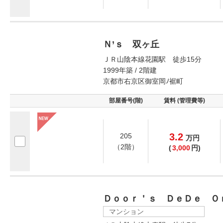
Ｎ’ｓ 双ヶ丘
ＪＲ山陰本線花園駅 徒歩15分
1999年築 / 2階建
京都市右京区御室岡ﾉ裾町
部屋番号(階)
賃料 (管理費等)
3.2
205
万
円
（2階）
(
3,000
円)
Ｄｏｏｒ＇ｓ ＤｅＤｅ Ｏ
マンション