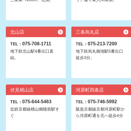
北山店
三条烏丸店
075-708-1711
075-213-7200
TEL：
TEL：
地下鉄北山駅4番出口直
地下鉄烏丸御池駅5番出口
結。
徒歩3分。
伏見桃山店
河原町四条店
075-644-5463
075-746-5992
TEL：
TEL：
近鉄京都線桃山御陵前駅す
阪急京都線京都河原町駅か
ぐ
ら河原町通を北へ徒歩4分