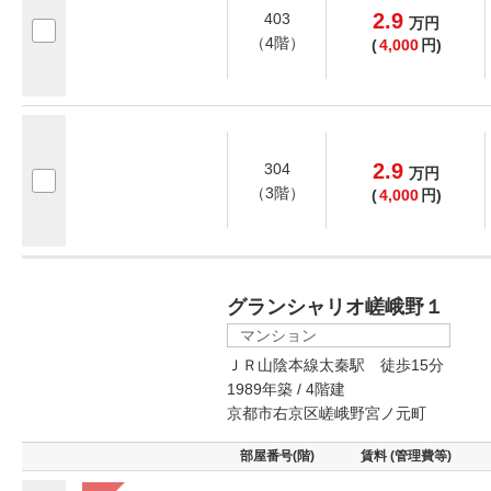
2.9
403
万
円
（4階）
(
4,000
円)
2.9
304
万
円
（3階）
(
4,000
円)
グランシャリオ嵯峨野１
マンション
ＪＲ山陰本線太秦駅 徒歩15分
1989年築 / 4階建
京都市右京区嵯峨野宮ノ元町
部屋番号(階)
賃料 (管理費等)