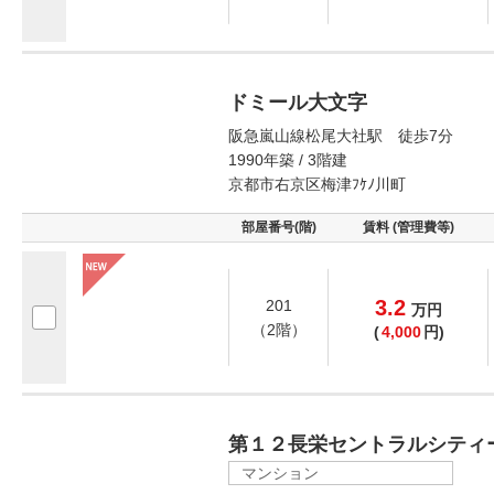
ドミール大文字
阪急嵐山線松尾大社駅 徒歩7分
1990年築 / 3階建
京都市右京区梅津ﾌｹﾉ川町
部屋番号(階)
賃料 (管理費等)
3.2
201
万
円
（2階）
(
4,000
円)
第１２長栄セントラルシティ
マンション