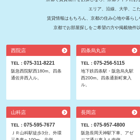
エリア、沿線、大学、こ
賃貸情報はもちろん、京都の住み心地や暮らし
京都でお部屋探しをご希望の方や掲載物件
西院店
四条烏丸店
075-311-8221
075-256-5115
TEL：
TEL：
阪急西院駅西180m。四条
地下鉄四条駅・阪急烏丸駅
通佐井西入ル。
西200m。四条通新町東入
ル。
山科店
長岡店
075-595-7677
075-957-4800
TEL：
TEL：
ＪＲ山科駅徒歩3分。外環
阪急長岡天神駅下車、アゼ
三条東へ100m、北側。
リア通り東入ル南側。