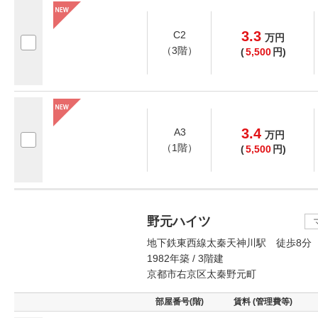
3.3
C2
万
円
（3階）
(
5,500
円)
3.4
A3
万
円
（1階）
(
5,500
円)
野元ハイツ
地下鉄東西線太秦天神川駅 徒歩8分
1982年築 / 3階建
京都市右京区太秦野元町
部屋番号(階)
賃料 (管理費等)