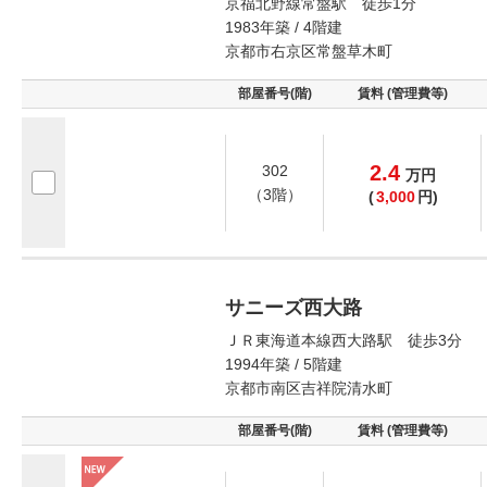
京福北野線常盤駅 徒歩1分
1983年築 / 4階建
京都市右京区常盤草木町
部屋番号(階)
賃料 (管理費等)
2.4
302
万
円
（3階）
(
3,000
円)
サニーズ西大路
ＪＲ東海道本線西大路駅 徒歩3分
1994年築 / 5階建
京都市南区吉祥院清水町
部屋番号(階)
賃料 (管理費等)