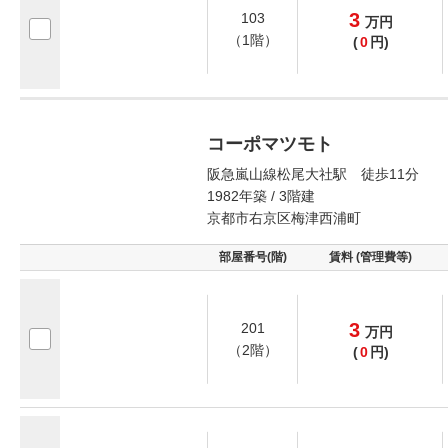
3
103
万
円
（1階）
(
0
円)
コーポマツモト
阪急嵐山線松尾大社駅 徒歩11分
1982年築 / 3階建
京都市右京区梅津西浦町
部屋番号(階)
賃料 (管理費等)
3
201
万
円
（2階）
(
0
円)