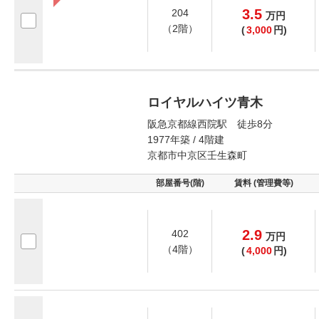
3.5
204
万
円
（2階）
(
3,000
円)
ロイヤルハイツ青木
阪急京都線西院駅 徒歩8分
1977年築 / 4階建
京都市中京区壬生森町
部屋番号(階)
賃料 (管理費等)
2.9
402
万
円
（4階）
(
4,000
円)