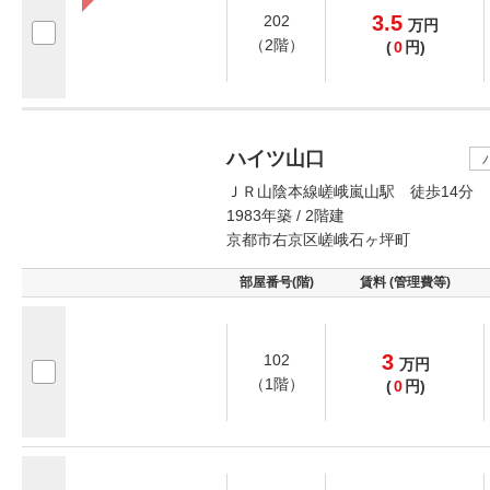
3.5
202
万
円
（2階）
(
0
円)
ハイツ山口
ＪＲ山陰本線嵯峨嵐山駅 徒歩14分
1983年築 / 2階建
京都市右京区嵯峨石ヶ坪町
部屋番号(階)
賃料 (管理費等)
3
102
万
円
（1階）
(
0
円)