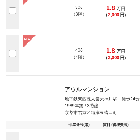
1.8
306
万
円
（3階）
(
2,000
円)
1.8
408
万
円
（4階）
(
2,000
円)
アウルマンション
地下鉄東西線太秦天神川駅 徒歩24分
1989年築 / 3階建
京都市右京区梅津東構口町
部屋番号(階)
賃料 (管理費等)