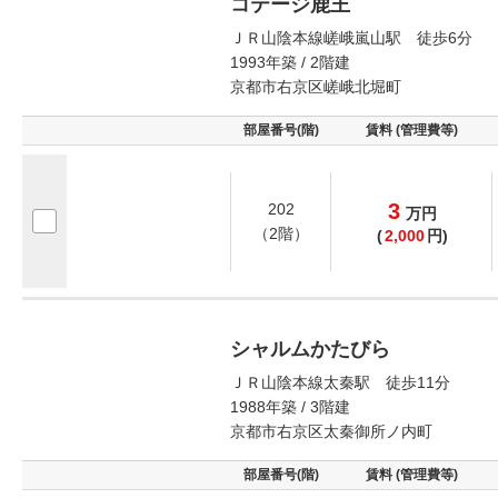
コテージ鹿王
ＪＲ山陰本線嵯峨嵐山駅 徒歩6分
1993年築 / 2階建
京都市右京区嵯峨北堀町
部屋番号(階)
賃料 (管理費等)
3
202
万
円
（2階）
(
2,000
円)
シャルムかたびら
ＪＲ山陰本線太秦駅 徒歩11分
1988年築 / 3階建
京都市右京区太秦御所ノ内町
部屋番号(階)
賃料 (管理費等)