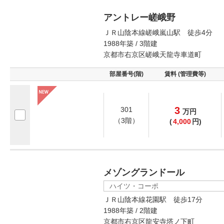
アントレー嵯峨野
ＪＲ山陰本線嵯峨嵐山駅 徒歩4分
1988年築 / 3階建
京都市右京区嵯峨天龍寺車道町
部屋番号(階)
賃料 (管理費等)
3
301
万
円
（3階）
(
4,000
円)
メゾングランドール
ハイツ・コーポ
ＪＲ山陰本線花園駅 徒歩17分
1988年築 / 2階建
京都市右京区龍安寺塔ノ下町