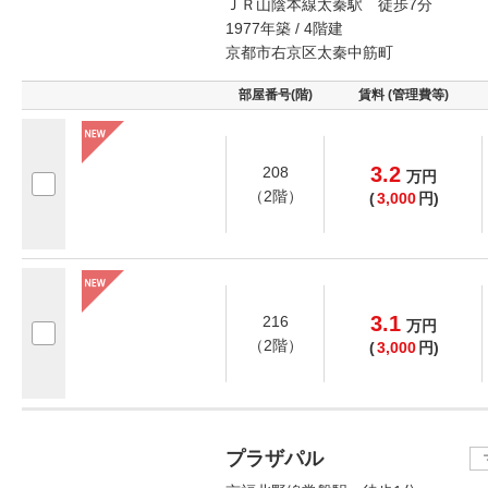
ＪＲ山陰本線太秦駅 徒歩7分
1977年築 / 4階建
京都市右京区太秦中筋町
部屋番号(階)
賃料 (管理費等)
3.2
208
万
円
（2階）
(
3,000
円)
3.1
216
万
円
（2階）
(
3,000
円)
プラザパル