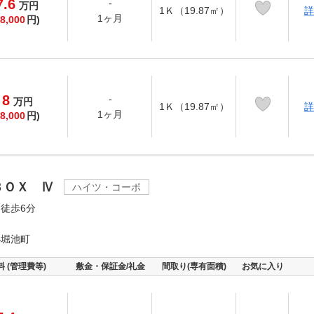
7.6
-
万
円
1Ｋ（19.87㎡）
詳
1ヶ月
8,000
円)
8
-
万
円
1Ｋ（19.87㎡）
詳
1ヶ月
8,000
円)
ＢＯＸ Ⅳ
ハイツ・コーポ
徒歩6分
小堀池町
料 (管理費等)
敷金・保証金/礼金
間取り(専有面積)
お気に入り