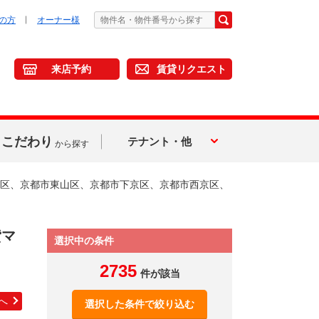
の方
オーナー様
来店予約
賃貸リクエスト
こだわり
テナント・他
から探す
区、京都市東山区、京都市下京区、京都市西京区、
貸マ
選択中の条件
2735
件が該当
へ
選択した条件で絞り込む