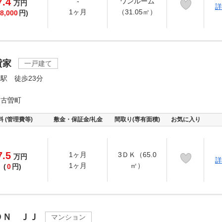
7.4
-
ワンルーム
万
円
詳
1ヶ月
（31.05㎡）
8,000
円)
貸家
一戸建て
駅 徒歩23分
名古曽町
料 (管理費等)
敷金・保証金/礼金
間取り(専有面積)
お気に入り
7.5
1ヶ月
3ＤＫ（65.0
万
円
詳
1ヶ月
㎡）
(
0
円)
ＯＮ ＪＪ
マンション