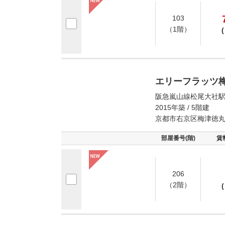
103
（1階）
(
エリーフラッツ
阪急嵐山線松尾大社駅
2015年築 / 5階建
京都市右京区梅津徳
部屋番号(階)
賃
206
（2階）
(