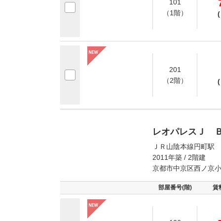
101
（1階）
(
201
（2階）
(
レオパレスＪ 
ＪＲ山陰本線円町駅 
2011年築 / 2階建
京都市中京区西ノ京
部屋番号(階)
賃