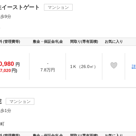
生イーストゲート
マンション
歩9分
町
料 (管理費等)
敷金・保証金/礼金
間取り(専有面積)
お気に入り
0,980
-
円
1Ｋ（26.0㎡）
詳
7.8万円
7,020
円)
院
マンション
歩1分
田町
料 (管理費等)
敷金・保証金/礼金
間取り(専有面積)
お気に入り