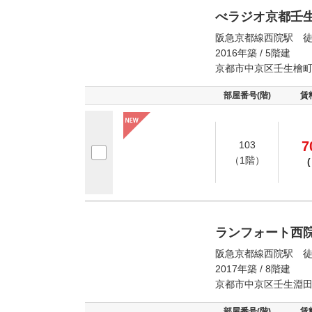
べラジオ京都壬
阪急京都線西院駅 徒
2016年築 / 5階建
京都市中京区壬生檜
部屋番号(階)
賃
7
103
（1階）
(
ランフォート西
阪急京都線西院駅 徒
2017年築 / 8階建
京都市中京区壬生淵
部屋番号(階)
賃