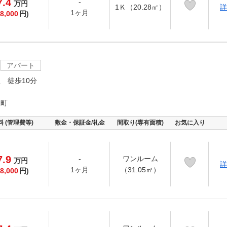
7.4
-
万
円
1Ｋ（20.28㎡）
詳
1ヶ月
8,000
円)
アパート
 徒歩10分
原町
料 (管理費等)
敷金・保証金/礼金
間取り(専有面積)
お気に入り
7.9
-
ワンルーム
万
円
詳
1ヶ月
（31.05㎡）
8,000
円)