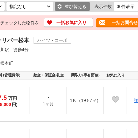
並び替える
表示件数
一括お気に入り
一括お問合せ
チェックした物件を
ーリバー松本
ハイツ・コーポ
川駅 徒歩4分
井松本町
料 (管理費等)
敷金・保証金/礼金
間取り(専有面積)
お気に入り
7.5
-
万
円
1Ｋ（19.87㎡）
詳
1ヶ月
8,000
円)