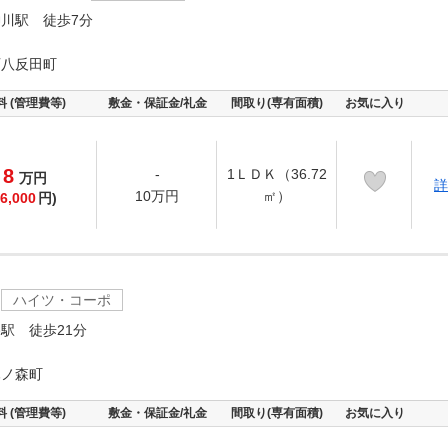
川駅 徒歩7分
西八反田町
料 (管理費等)
敷金・保証金/礼金
間取り(専有面積)
お気に入り
8
-
1ＬＤＫ（36.72
万
円
詳
10万円
㎡）
6,000
円)
ハイツ・コーポ
駅 徒歩21分
木ノ森町
料 (管理費等)
敷金・保証金/礼金
間取り(専有面積)
お気に入り