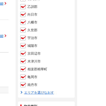
細
乙訓郡
向日市
八幡市
久世郡
細
宇治市
城陽市
京田辺市
木津川市
相楽郡精華町
亀岡市
南丹市
エリアを選びなおす