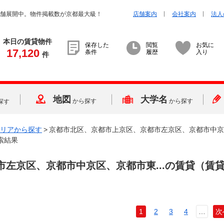
店舗展開中。物件掲載数が京都最大級！
店舗案内
会社案内
法人
本日の賃貸物件
保存した
閲覧
お気に
17,120
条件
履歴
入り
件
地図
大学名
から探す
から探す
探す
リアから探す
>
京都市北区、京都市上京区、京都市左京区、京都市中京
索結果
左京区、京都市中京区、京都市東...
の賃貸（賃
1
2
3
4
…
次