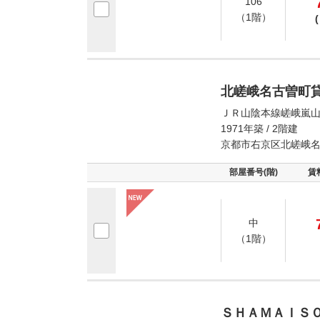
106
（1階）
(
北嵯峨名古曽町
ＪＲ山陰本線嵯峨嵐山
1971年築 / 2階建
京都市右京区北嵯峨
部屋番号(階)
賃
中
（1階）
ＳＨＡＭＡＩＳ