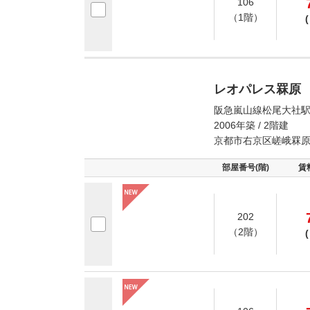
106
（1階）
(
レオパレス罧原
阪急嵐山線松尾大社駅
2006年築 / 2階建
京都市右京区嵯峨罧
部屋番号(階)
賃
202
（2階）
(