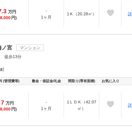
7.3
-
万
円
1Ｋ（20.28㎡）
詳
1ヶ月
8,000
円)
梅ノ宮
マンション
 徒歩13分
丸町
料 (管理費等)
敷金・保証金/礼金
間取り(専有面積)
お気に入り
7
-
1ＬＤＫ（42.07
万
円
詳
1ヶ月
㎡）
8,000
円)