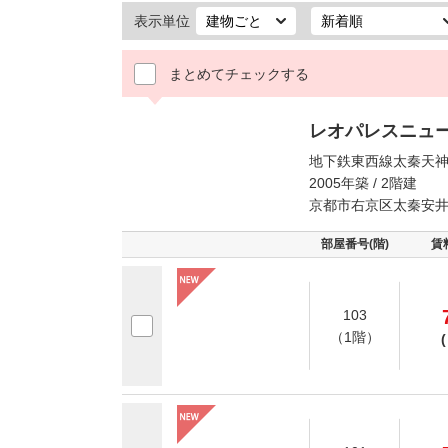
表示単位
まとめてチェックする
レオパレスニュ
地下鉄東西線太秦天神
2005年築 / 2階建
京都市右京区太秦安
部屋番号(階)
賃
103
（1階）
(