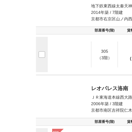
地下鉄東西線太秦天神
2014年築 / 7階建
京都市右京区山ノ内
部屋番号(階)
賃
305
（3階）
(
レオパレス洛南
ＪＲ東海道本線西大路
2006年築 / 3階建
京都市南区吉祥院仁
部屋番号(階)
賃