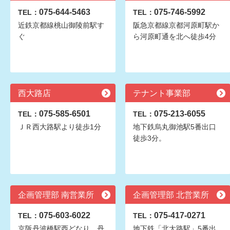
075-644-5463
075-746-5992
TEL：
TEL：
近鉄京都線桃山御陵前駅す
阪急京都線京都河原町駅か
ぐ
ら河原町通を北へ徒歩4分
西大路店
テナント事業部
075-585-6501
075-213-6055
TEL：
TEL：
ＪＲ西大路駅より徒歩1分
地下鉄烏丸御池駅5番出口
徒歩3分。
企画管理部 南営業所
企画管理部 北営業所
075-603-6022
075-417-0271
TEL：
TEL：
京阪丹波橋駅西どなり。丹
地下鉄「北大路駅」5番出