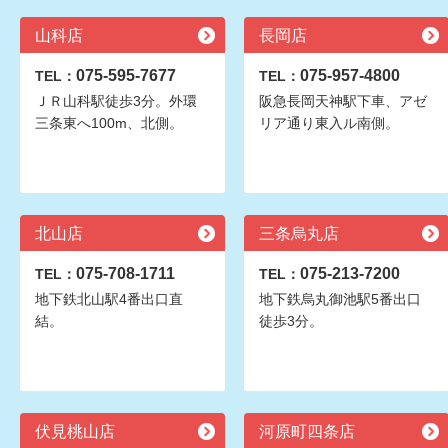
山科店
長岡店
075-595-7677
075-957-4800
TEL：
TEL：
ＪＲ山科駅徒歩3分。外環
阪急長岡天神駅下車、アゼ
三条東へ100m、北側。
リア通り東入ル南側。
北山店
三条烏丸店
075-708-1711
075-213-7200
TEL：
TEL：
地下鉄北山駅4番出口直
地下鉄烏丸御池駅5番出口
結。
徒歩3分。
伏見桃山店
河原町四条店