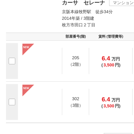
カーサ セレーナ
マンション
京阪本線牧野駅 徒歩34分
2014年築 / 3階建
枚方市田口２丁目
部屋番号(階)
賃料 (管理費等)
6.4
205
万
円
（2階）
(
3,500
円)
6.4
302
万
円
（3階）
(
3,500
円)