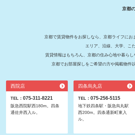
京都
京都で賃貸物件をお探しなら、京都ライフにおま
エリア、沿線、大学、こ
賃貸情報はもちろん、京都の住み心地や暮らし
京都でお部屋探しをご希望の方や掲載物件
西院店
四条烏丸店
075-311-8221
075-256-5115
TEL：
TEL：
阪急西院駅西180m。四条
地下鉄四条駅・阪急烏丸駅
通佐井西入ル。
西200m。四条通新町東入
ル。