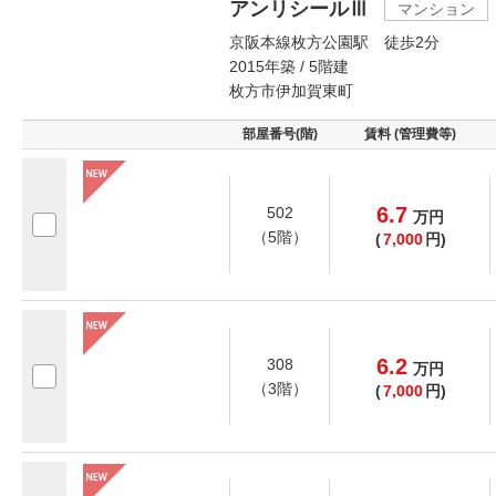
アンリシールⅢ
マンション
京阪本線枚方公園駅 徒歩2分
2015年築 / 5階建
枚方市伊加賀東町
部屋番号(階)
賃料 (管理費等)
6.7
502
万
円
（5階）
(
7,000
円)
6.2
308
万
円
（3階）
(
7,000
円)