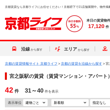
京都賃貸なら京都ライフにお任せください！京都府下で21店舗展開中。物件掲
本日の賃貸物
17,120
件
沿線
エリア
から探す
から探す
京都の賃貸情報サイト 京都ライフ
>
京都の賃貸を沿線から探す
>
宮
宮之阪駅
の賃貸（賃貸マンション・アパート
42
31～40
件
件を表示
表示単位