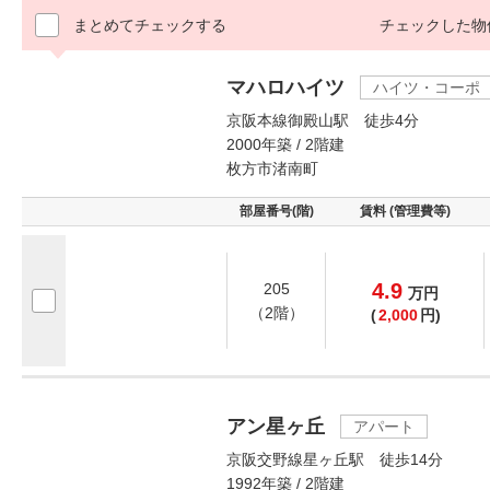
まとめてチェックする
チェックした物
マハロハイツ
ハイツ・コーポ
京阪本線御殿山駅 徒歩4分
2000年築 / 2階建
枚方市渚南町
部屋番号(階)
賃料 (管理費等)
4.9
205
万
円
（2階）
(
2,000
円)
アン星ヶ丘
アパート
京阪交野線星ヶ丘駅 徒歩14分
1992年築 / 2階建