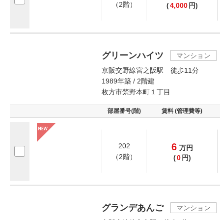
（2階）
(
4,000
円)
グリーンハイツ
マンション
京阪交野線宮之阪駅 徒歩11分
1989年築 / 2階建
枚方市禁野本町１丁目
部屋番号(階)
賃料 (管理費等)
6
202
万
円
（2階）
(
0
円)
グランデあんご
マンション