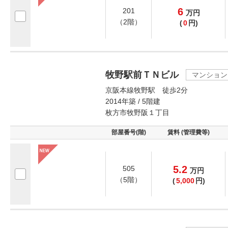
6
201
万
円
（2階）
(
0
円)
牧野駅前ＴＮビル
マンション
京阪本線牧野駅 徒歩2分
2014年築 / 5階建
枚方市牧野阪１丁目
部屋番号(階)
賃料 (管理費等)
5.2
505
万
円
（5階）
(
5,000
円)