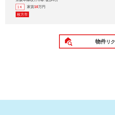
家賃
10
万円
1Ｋ
枚方市
物件
リ