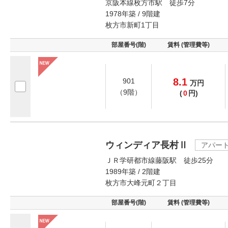
京阪本線枚方市駅 徒歩7分
1978年築 / 9階建
枚方市新町1丁目
部屋番号(階)
賃料 (管理費等)
8.1
901
万
円
（9階）
(
0
円)
ウィンディア長村Ⅱ
アパー
ＪＲ学研都市線藤阪駅 徒歩25分
1989年築 / 2階建
枚方市大峰元町２丁目
部屋番号(階)
賃料 (管理費等)