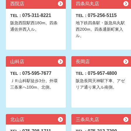
西院店
四条烏丸店
075-311-8221
075-256-5115
TEL：
TEL：
阪急西院駅西180m。四条
地下鉄四条駅・阪急烏丸駅
通佐井西入ル。
西200m。四条通新町東入
ル。
山科店
長岡店
075-595-7677
075-957-4800
TEL：
TEL：
ＪＲ山科駅徒歩3分。外環
阪急長岡天神駅下車、アゼ
三条東へ100m、北側。
リア通り東入ル南側。
北山店
三条烏丸店