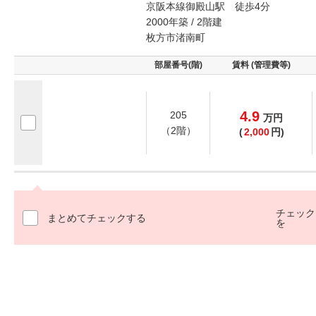
京阪本線御殿山駅 徒歩4分
2000年築 / 2階建
枚方市渚南町
部屋番号(階)
賃料 (管理費等)
4.9
205
万
円
（2階）
(
2,000
円)
チェック
まとめてチェックする
を