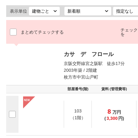
表示単位
チェック
まとめてチェックする
を
カサ デ フロール
京阪交野線宮之阪駅 徒歩17分
2003年築 / 2階建
枚方市中宮山戸町
部屋番号(階)
賃料 (管理費等)
8
103
万
円
（1階）
(
3,300
円)