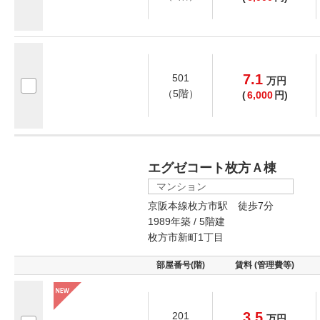
7.1
501
万
円
（5階）
(
6,000
円)
エグゼコート枚方Ａ棟
マンション
京阪本線枚方市駅 徒歩7分
1989年築 / 5階建
枚方市新町1丁目
部屋番号(階)
賃料 (管理費等)
3.5
201
万
円