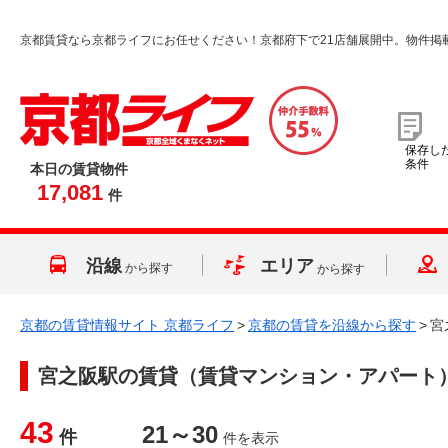
京都賃貸なら京都ライフにお任せください！京都府下で21店舗展開中。物件掲
保存し
条件
本日の賃貸物件
17,081
件
沿線
エリア
から探す
から探す
京都の賃貸情報サイト 京都ライフ
>
京都の賃貸を沿線から探す
>
宮
宮之阪駅
の賃貸（賃貸マンション・アパート
43
21～30
件
件を表示