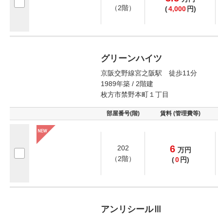
（2階）
(
4,000
円)
グリーンハイツ
京阪交野線宮之阪駅 徒歩11分
1989年築 / 2階建
枚方市禁野本町１丁目
部屋番号(階)
賃料 (管理費等)
6
202
万
円
（2階）
(
0
円)
アンリシールⅢ