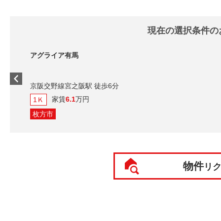
現在の選択条件の
有馬
之阪駅 徒歩6分
.1
万円
物件
リ