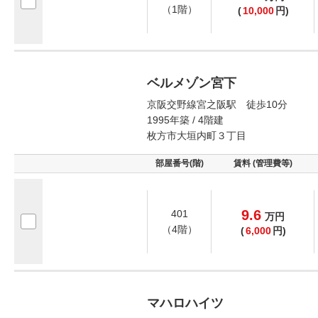
（1階）
(
10,000
円)
ベルメゾン宮下
京阪交野線宮之阪駅 徒歩10分
1995年築 / 4階建
枚方市大垣内町３丁目
部屋番号(階)
賃料 (管理費等)
9.6
401
万
円
（4階）
(
6,000
円)
マハロハイツ