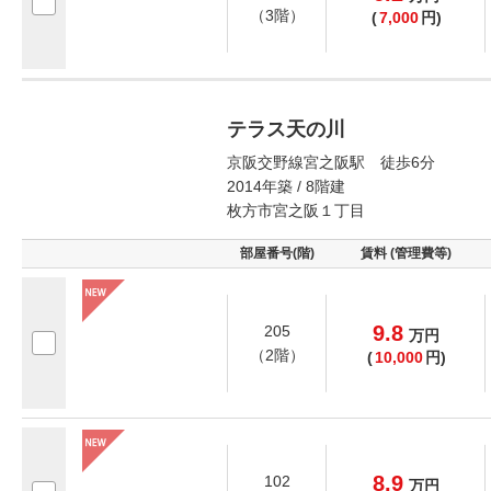
（3階）
(
7,000
円)
テラス天の川
京阪交野線宮之阪駅 徒歩6分
2014年築 / 8階建
枚方市宮之阪１丁目
部屋番号(階)
賃料 (管理費等)
9.8
205
万
円
（2階）
(
10,000
円)
8.9
102
万
円