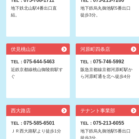
075-708-1711
075-213-7200
TEL：
TEL：
地下鉄北山駅4番出口直
地下鉄烏丸御池駅5番出口
結。
徒歩3分。
伏見桃山店
河原町四条店
075-644-5463
075-746-5992
TEL：
TEL：
近鉄京都線桃山御陵前駅す
阪急京都線京都河原町駅か
ぐ
ら河原町通を北へ徒歩4分
西大路店
テナント事業部
075-585-6501
075-213-6055
TEL：
TEL：
ＪＲ西大路駅より徒歩1分
地下鉄烏丸御池駅5番出口
徒歩3分。