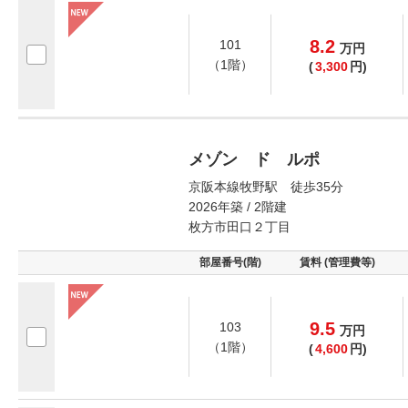
8.2
101
万
円
（1階）
(
3,300
円)
メゾン ド ルポ
京阪本線牧野駅 徒歩35分
2026年築 / 2階建
枚方市田口２丁目
部屋番号(階)
賃料 (管理費等)
9.5
103
万
円
（1階）
(
4,600
円)