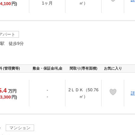
1ヶ月
㎡）
4,100
円)
アパート
駅 徒歩9分
料 (管理費等)
敷金・保証金/礼金
間取り(専有面積)
お気に入り
5.4
-
2ＬＤＫ（50.76
万
円
詳
-
㎡）
3,300
円)
ｅ
マンション