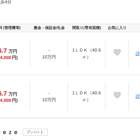
歩4分
料 (管理費等)
敷金・保証金/礼金
間取り(専有面積)
お気に入り
6.7
-
1ＬＤＫ（40.6
万
円
詳
10万円
㎡）
4,000
円)
6.7
-
1ＬＤＫ（40.6
万
円
詳
10万円
㎡）
4,000
円)
ｅｅｚｅ
アパート