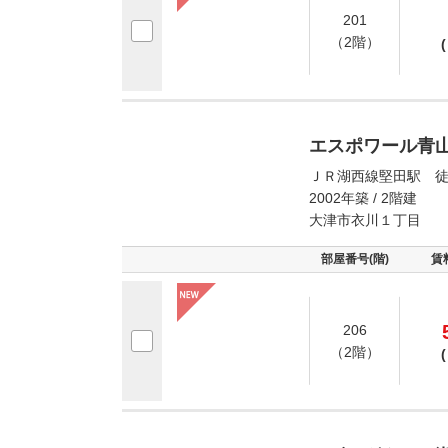
201
（2階）
(
エスポワール青
ＪＲ湖西線堅田駅 徒
2002年築 / 2階建
大津市衣川１丁目
部屋番号(階)
賃
206
（2階）
(