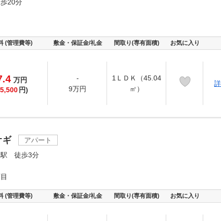
歩20分
料 (管理費等)
敷金・保証金/礼金
間取り(専有面積)
お気に入り
7.4
-
1ＬＤＫ（45.04
万
円
詳
9万円
㎡）
5,500
円)
オギ
アパート
駅 徒歩3分
丁目
料 (管理費等)
敷金・保証金/礼金
間取り(専有面積)
お気に入り