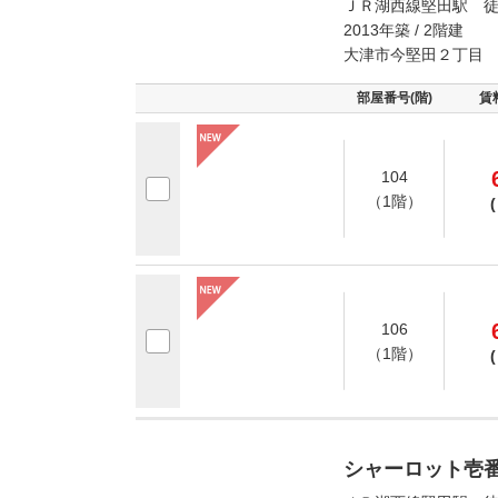
ＪＲ湖西線堅田駅 徒
2013年築 / 2階建
大津市今堅田２丁目
部屋番号(階)
賃
104
（1階）
(
106
（1階）
(
シャーロット壱