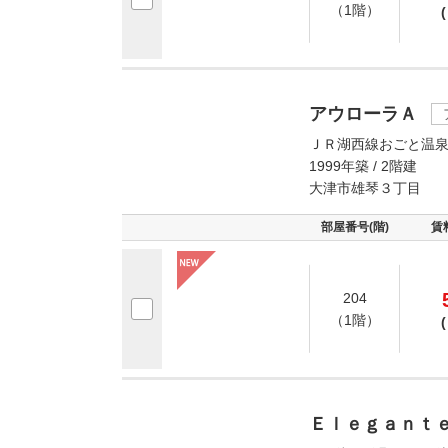
（1階）
(
アウローラＡ
ＪＲ湖西線おごと温泉
1999年築 / 2階建
大津市雄琴３丁目
部屋番号(階)
賃
204
（1階）
(
Ｅｌｅｇａｎｔ