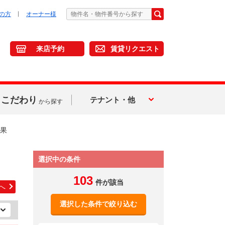
の方
オーナー様
来店予約
賃貸リクエスト
こだわり
テナント・他
から探す
果
選択中の条件
103
件が該当
へ
選択した条件で絞り込む