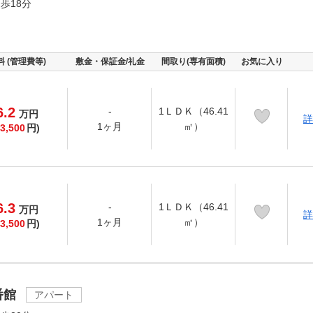
歩18分
料 (管理費等)
敷金・保証金/礼金
間取り(専有面積)
お気に入り
6.2
-
1ＬＤＫ（46.41
万
円
詳
1ヶ月
㎡）
3,500
円)
6.3
-
1ＬＤＫ（46.41
万
円
詳
1ヶ月
㎡）
3,500
円)
番館
アパート