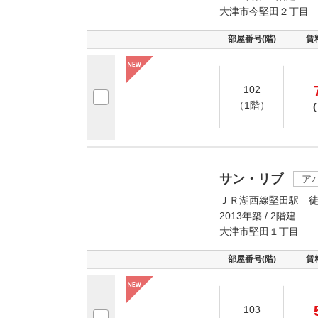
大津市今堅田２丁目
部屋番号(階)
賃
102
（1階）
(
サン・リブ
ア
ＪＲ湖西線堅田駅 徒
2013年築 / 2階建
大津市堅田１丁目
部屋番号(階)
賃
103