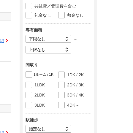
共益費／管理費を含む
礼金なし
敷金なし
専有面積
～
細
間取り
1ルーム / 1K
1DK / 2K
1LDK
2DK / 3K
2LDK
3DK / 4K
3LDK
4DK～
駅徒歩
細