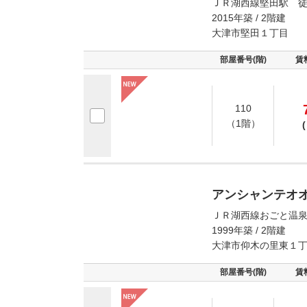
ＪＲ湖西線堅田駅 徒
2015年築 / 2階建
大津市堅田１丁目
部屋番号(階)
賃
110
（1階）
(
アンシャンテオ
ＪＲ湖西線おごと温泉
1999年築 / 2階建
大津市仰木の里東１
部屋番号(階)
賃