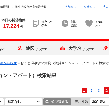
店舗展開中。物件掲載数が京都最大級！
店舗案内
会社案内
法人
本日の賃貸物件
保存した
閲覧
お気に
17,224
条件
履歴
入り
件
地図
大学名
から探す
から探す
探す
線から探す
>
おごと温泉駅の賃貸（賃貸マンション・アパート）検索結
ョン・アパート）検索結果
1
2
3
次
並び替える
表示件数