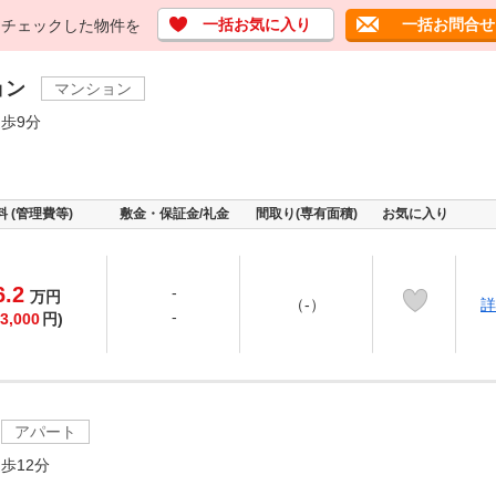
一括お気に入り
一括お問合せ
チェックした物件を
ョン
マンション
歩9分
料 (管理費等)
敷金・保証金/礼金
間取り(専有面積)
お気に入り
6.2
-
万
円
（-）
詳
-
3,000
円)
アパート
歩12分