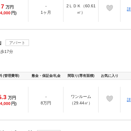
7
-
2ＬＤＫ（60.61
万
円
詳
1ヶ月
㎡）
4,000
円)
山
アパート
歩17分
料 (管理費等)
敷金・保証金/礼金
間取り(専有面積)
お気に入り
5.3
-
ワンルーム
万
円
詳
8万円
（29.44㎡）
4,000
円)