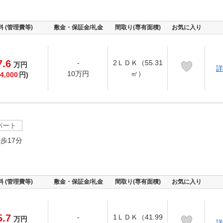
料 (管理費等)
敷金・保証金/礼金
間取り(専有面積)
お気に入り
7.6
-
2ＬＤＫ（55.31
万
円
詳
10万円
㎡）
4,000
円)
パート
歩17分
料 (管理費等)
敷金・保証金/礼金
間取り(専有面積)
お気に入り
5.7
-
1ＬＤＫ（41.99
万
円
詳