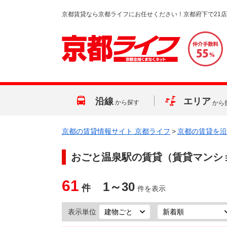
京都賃貸なら京都ライフにお任せください！京都府下で21
沿線
エリア
から探す
から
京都の賃貸情報サイト 京都ライフ
>
京都の賃貸を沿
おごと温泉駅
の賃貸（賃貸マンシ
61
1～30
件
件を表示
表示単位