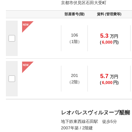
京都市伏見区石田大受町
部屋番号(階)
賃料 (管理費等)
5.3
106
万
円
（1階）
(
6,000
円)
5.7
201
万
円
（2階）
(
6,000
円)
レオパレスヴィルヌーブ醍醐
地下鉄東西線石田駅 徒歩5分
2007年築 / 2階建