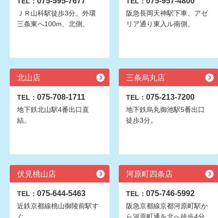
075-595-7677
075-957-4800
TEL：
TEL：
ＪＲ山科駅徒歩3分。外環
阪急長岡天神駅下車、アゼ
三条東へ100m、北側。
リア通り東入ル南側。
北山店
三条烏丸店
075-708-1711
075-213-7200
TEL：
TEL：
地下鉄北山駅4番出口直
地下鉄烏丸御池駅5番出口
結。
徒歩3分。
伏見桃山店
河原町四条店
075-644-5463
075-746-5992
TEL：
TEL：
近鉄京都線桃山御陵前駅す
阪急京都線京都河原町駅か
ぐ
ら河原町通を北へ徒歩4分