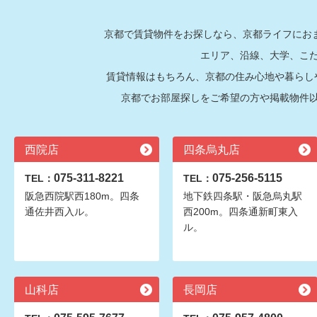
京都で賃貸物件をお探しなら、京都ライフにおま
エリア、沿線、大学、こ
賃貸情報はもちろん、京都の住み心地や暮らし
京都でお部屋探しをご希望の方や掲載物件
西院店
四条烏丸店
075-311-8221
075-256-5115
TEL：
TEL：
阪急西院駅西180m。四条
地下鉄四条駅・阪急烏丸駅
通佐井西入ル。
西200m。四条通新町東入
ル。
山科店
長岡店