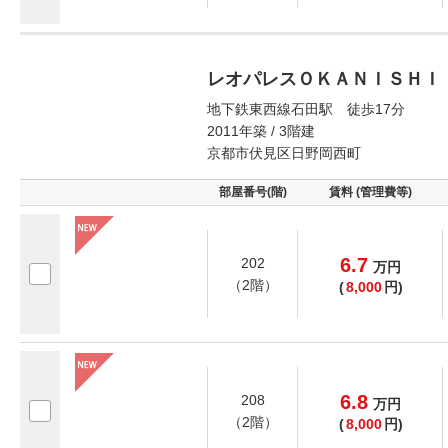
レオパレスＯＫＡＮＩＳＨＩ
地下鉄東西線石田駅 徒歩17分
2011年築 / 3階建
京都市伏見区日野岡西町
部屋番号(階)
賃料 (管理費等)
6.7
202
万
円
（2階）
(
8,000
円)
6.8
208
万
円
（2階）
(
8,000
円)