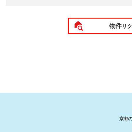
物件
リ
京都