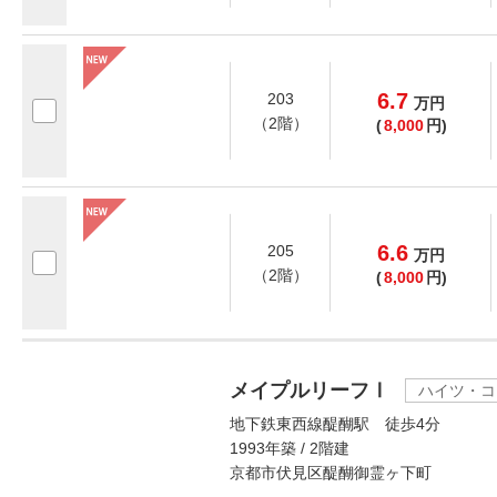
6.7
203
万
円
（2階）
(
8,000
円)
6.6
205
万
円
（2階）
(
8,000
円)
メイプルリーフⅠ
ハイツ・コ
地下鉄東西線醍醐駅 徒歩4分
1993年築 / 2階建
京都市伏見区醍醐御霊ヶ下町