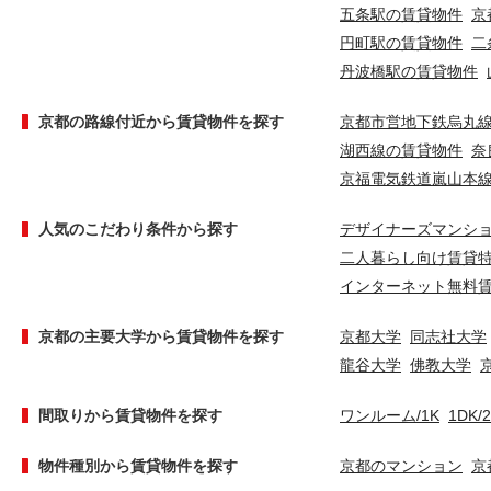
五条駅の賃貸物件
京
円町駅の賃貸物件
二
丹波橋駅の賃貸物件
京都の路線付近から賃貸物件を探す
京都市営地下鉄烏丸
湖西線の賃貸物件
奈
京福電気鉄道嵐山本
人気のこだわり条件から探す
デザイナーズマンシ
二人暮らし向け賃貸
インターネット無料
京都の主要大学から賃貸物件を探す
京都大学
同志社大学
龍谷大学
佛教大学
間取りから賃貸物件を探す
ワンルーム/1K
1DK/
物件種別から賃貸物件を探す
京都のマンション
京