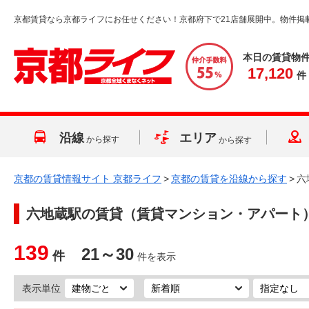
京都賃貸なら京都ライフにお任せください！京都府下で21店舗展開中。物件掲
本日の賃貸物
17,120
件
沿線
エリア
から探す
から探す
京都の賃貸情報サイト 京都ライフ
>
京都の賃貸を沿線から探す
>
六
六地蔵駅
の賃貸（賃貸マンション・アパート
139
21～30
件
件を表示
表示単位