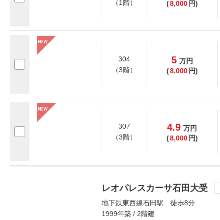
（1階）
(
8,000
円)
5
304
万
円
（3階）
(
8,000
円)
4.9
307
万
円
（3階）
(
8,000
円)
レオパレスカーサ石田大受
地下鉄東西線石田駅 徒歩8分
1999年築 / 2階建