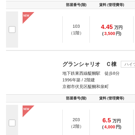
部屋番号(階)
賃料 (管理費等)
4.45
103
万
円
（1階）
(
3,500
円)
グランシャリオ Ｃ棟
ハイ
地下鉄東西線醍醐駅 徒歩8分
1996年築 / 2階建
京都市伏見区醍醐和泉町
部屋番号(階)
賃料 (管理費等)
6.5
203
万
円
（2階）
(
4,000
円)