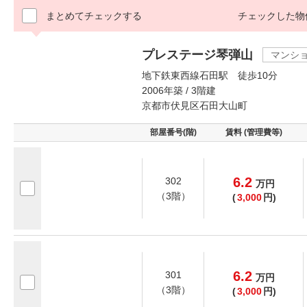
まとめてチェックする
チェックした物
プレステージ琴弾山
マンシ
地下鉄東西線石田駅 徒歩10分
2006年築 / 3階建
京都市伏見区石田大山町
部屋番号(階)
賃料 (管理費等)
6.2
302
万
円
（3階）
(
3,000
円)
6.2
301
万
円
（3階）
(
3,000
円)