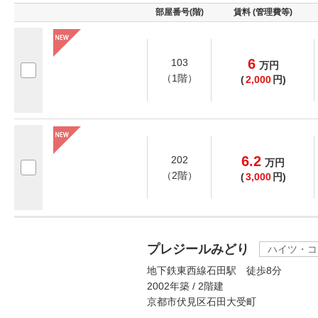
部屋番号(階)
賃料 (管理費等)
6
103
万
円
（1階）
(
2,000
円)
6.2
202
万
円
（2階）
(
3,000
円)
プレジールみどり
ハイツ・コ
地下鉄東西線石田駅 徒歩8分
2002年築 / 2階建
京都市伏見区石田大受町