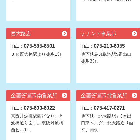
西大路店
テナント事業部
075-585-6501
075-213-6055
TEL：
TEL：
ＪＲ西大路駅より徒歩1分
地下鉄烏丸御池駅5番出口
徒歩3分。
企画管理部 南営業所
企画管理部 北営業所
075-603-6022
075-417-0271
TEL：
TEL：
京阪丹波橋駅西どなり。丹
地下鉄「北大路駅」5番出
波橋通り面す。京阪丹波橋
口東へスグ。北大路通り面
西ビル1F。
す、南側