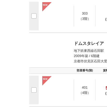
303
（3階）
(
ドムスタレイア
地下鉄東西線石田駅 
2009年築 / 6階建
京都市伏見区石田大
部屋番号(階)
賃
401
（4階）
(