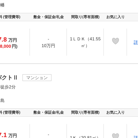
因幡
料 (管理費等)
敷金・保証金/礼金
間取り(専有面積)
お気に入り
7.8
-
1ＬＤＫ（41.55
万
円
詳
10万円
㎡）
8,000
円)
パクトⅡ
マンション
徒歩2分
大島
料 (管理費等)
敷金・保証金/礼金
間取り(専有面積)
お気に入り
7.1
-
万
円
1Ｋ（20.81㎡）
詳