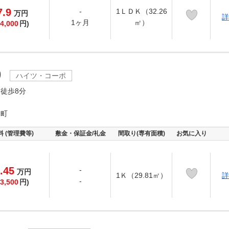
7.9
-
1ＬＤＫ（32.26
万
円
詳
1ヶ月
㎡）
4,000
円)
り
ハイツ・コーポ
徒歩8分
受町
料 (管理費等)
敷金・保証金/礼金
間取り(専有面積)
お気に入り
.45
-
万
円
1Ｋ（29.81㎡）
詳
-
3,500
円)