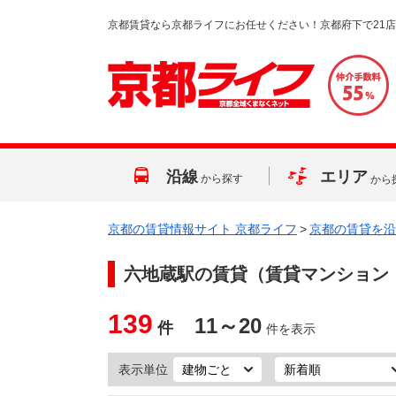
京都賃貸なら京都ライフにお任せください！京都府下で21
沿線
エリア
から探す
から
京都の賃貸情報サイト 京都ライフ
>
京都の賃貸を沿
六地蔵駅
の賃貸（賃貸マンション
139
11～20
件
件を表示
表示単位