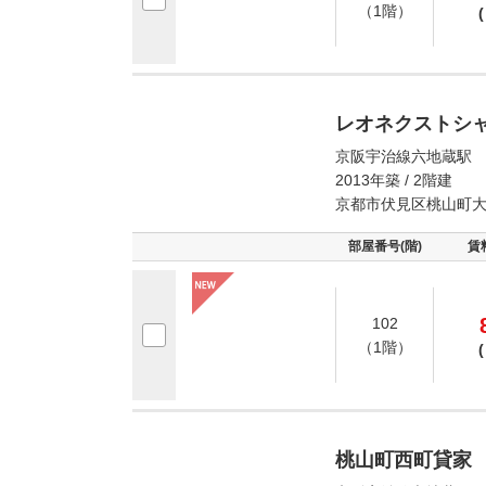
（1階）
(
レオネクストシ
京阪宇治線六地蔵駅 
2013年築 / 2階建
京都市伏見区桃山町
部屋番号(階)
賃
102
（1階）
(
桃山町西町貸家