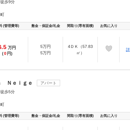
徒歩9分
西町
料 (管理費等)
敷金・保証金/礼金
間取り(専有面積)
お気に入り
6.5
5万円
4ＤＫ（57.83
万
円
詳
5万円
㎡）
(
0
円)
ａ Ｎｅｉｇｅ
アパート
徒歩5分
東町
料 (管理費等)
敷金・保証金/礼金
間取り(専有面積)
お気に入り