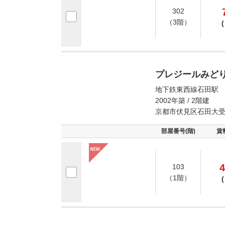
302
（3階）
(
プレジールみど
地下鉄東西線石田駅 
2002年築 / 2階建
京都市伏見区石田大
部屋番号(階)
賃
4
103
（1階）
(