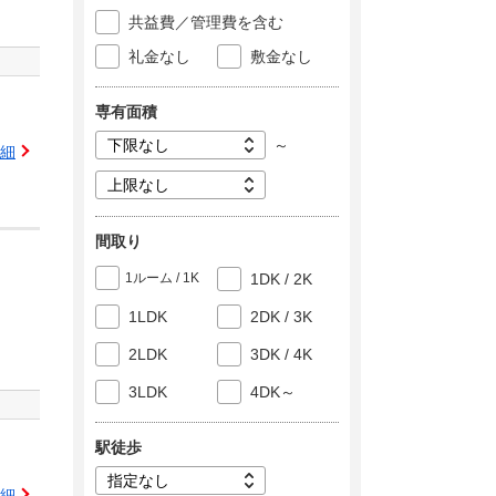
共益費／管理費を含む
礼金なし
敷金なし
専有面積
～
細
間取り
1ルーム / 1K
1DK / 2K
1LDK
2DK / 3K
2LDK
3DK / 4K
3LDK
4DK～
駅徒歩
細