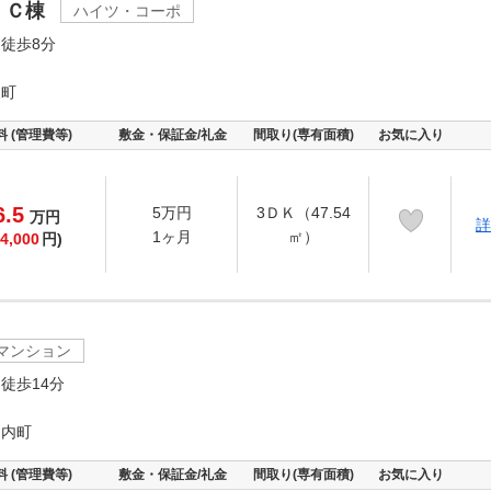
 Ｃ棟
ハイツ・コーポ
徒歩8分
泉町
料 (管理費等)
敷金・保証金/礼金
間取り(専有面積)
お気に入り
6.5
5万円
3ＤＫ（47.54
万
円
詳
1ヶ月
㎡）
4,000
円)
マンション
徒歩14分
ノ内町
料 (管理費等)
敷金・保証金/礼金
間取り(専有面積)
お気に入り