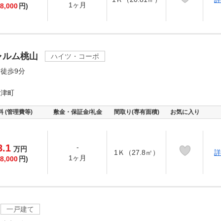
1ヶ月
8,000
円)
ャルム桃山
ハイツ・コーポ
徒歩9分
大津町
料 (管理費等)
敷金・保証金/礼金
間取り(専有面積)
お気に入り
8.1
-
万
円
1Ｋ（27.8㎡）
詳
1ヶ月
8,000
円)
一戸建て