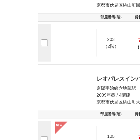
京都市伏見区桃山町
部屋番号(階)
賃
203
（2階）
(
レオパレスイン
京阪宇治線六地蔵駅 
2009年築 / 4階建
京都市伏見区桃山町
部屋番号(階)
賃
105