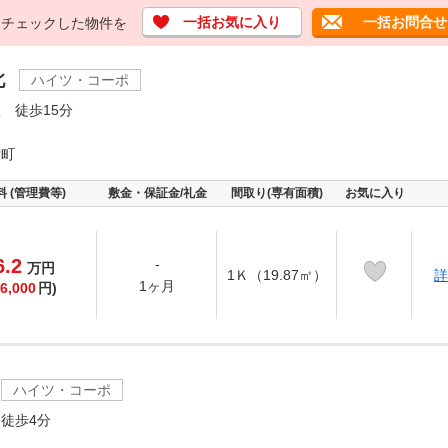
一括お気に入り
一括お問合せ
チェックした物件を
北
ハイツ・コーポ
 徒歩15分
雪町
料 (管理費等)
敷金・保証金/礼金
間取り(専有面積)
お気に入り
6.2
-
万
円
1Ｋ（19.87㎡）
詳
1ヶ月
6,000
円)
ハイツ・コーポ
徒歩4分