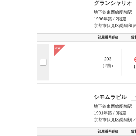
グランシャリオ
地下鉄東西線醍醐駅 
1996年築 / 2階建
京都市伏見区醍醐和
部屋番号(階)
賃
203
（2階）
(
シモムラビル
地下鉄東西線醍醐駅 
1991年築 / 3階建
京都市伏見区醍醐槇
部屋番号(階)
賃