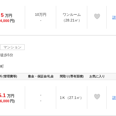
5
10万円
ワンルーム
万
円
詳
-
（28.21㎡）
4,000
円)
マンション
徒歩5分
受町
料 (管理費等)
敷金・保証金/礼金
間取り(専有面積)
お気に入り
5.1
-
万
円
1Ｋ（27.1㎡）
詳
-
6,000
円)