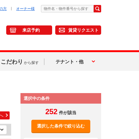
の方
オーナー様
来店予約
賃貸リクエスト
こだわり
テナント・他
から探す
選択中の条件
252
件が該当
へ
選択した条件で絞り込む