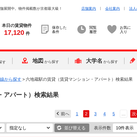
店舗展開中。物件掲載数が京都最大級！
店舗案内
会社案内
法人
本日の賃貸物件
保存した
閲覧
お気に
17,120
条件
履歴
入り
件
地図
大学名
から探す
から探す
探す
線から探す
>
六地蔵駅の賃貸（賃貸マンション・アパート）検索結果
・アパート）検索結果
前へ
1
2
3
4
5
…
次
並び替える
表示件数