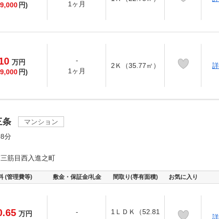
1ヶ月
9,000
円)
10
-
万
円
2Ｋ（35.77㎡）
詳
1ヶ月
9,000
円)
三条
マンション
8分
南三筋目西入進之町
料 (管理費等)
敷金・保証金/礼金
間取り(専有面積)
お気に入り
0.65
-
1ＬＤＫ（52.81
万
円
詳