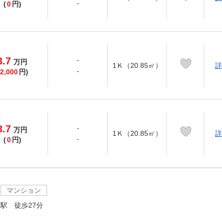
-
(
0
円)
3.7
-
万
円
1Ｋ（20.85㎡）
詳
-
2,000
円)
3.7
-
万
円
1Ｋ（20.85㎡）
詳
-
(
0
円)
マンション
駅 徒歩27分