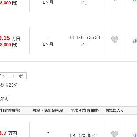
1ヶ月
㎡）
8,000
円)
0.35
-
1ＬＤＫ（35.33
万
円
詳
1ヶ月
㎡）
8,000
円)
イツ・コーポ
徒歩25分
真如町
料 (管理費等)
敷金・保証金/礼金
間取り(専有面積)
お気に入り
3.7
-
万
円
1Ｋ（20.85㎡）
詳