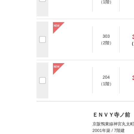
（1階）
303
（2階）
(
204
（1階）
ＥＮＶＹ寺ノ前
京阪鴨東線神宮丸太町
2001年築 / 7階建