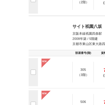
（2階）
(
サイト祇園八坂
京阪本線祇園四条駅 
2008年築 / 5階建
京都市東山区東大路
部屋番号(階)
賃
305
（3階）
(
506