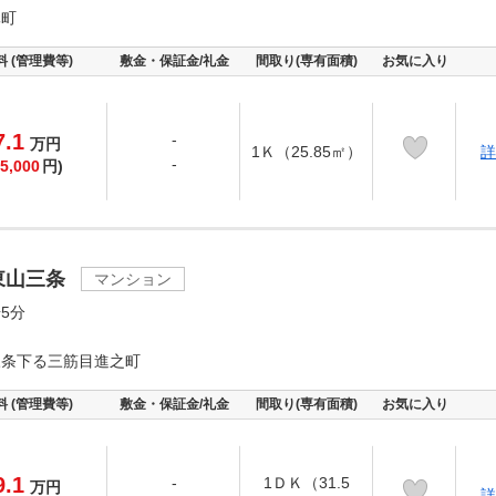
元町
料 (管理費等)
敷金・保証金/礼金
間取り(専有面積)
お気に入り
7.1
-
万
円
1Ｋ（25.85㎡）
詳
-
5,000
円)
東山三条
マンション
5分
三条下る三筋目進之町
料 (管理費等)
敷金・保証金/礼金
間取り(専有面積)
お気に入り
9.1
-
1ＤＫ（31.5
万
円
詳