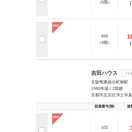
（5階）
(
1
406
（4階）
(
吉田ハウス
ハ
京阪鴨東線出町柳駅 
1980年築 / 2階建
京都市左京区浄土寺
部屋番号(階)
賃
102