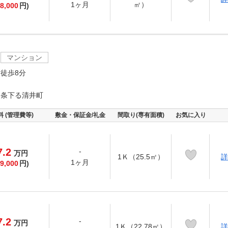
1ヶ月
㎡）
8,000
円)
マンション
徒歩8分
四条下る清井町
料 (管理費等)
敷金・保証金/礼金
間取り(専有面積)
お気に入り
7.2
-
万
円
1Ｋ（25.5㎡）
詳
1ヶ月
9,000
円)
7.2
-
万
円
1Ｋ（22.78㎡）
詳