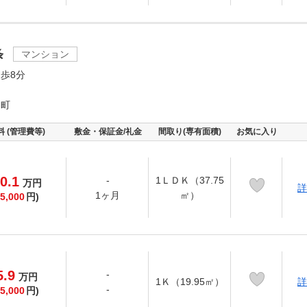
条
マンション
歩8分
川町
料 (管理費等)
敷金・保証金/礼金
間取り(専有面積)
お気に入り
0.1
-
1ＬＤＫ（37.75
万
円
詳
1ヶ月
㎡）
5,000
円)
5.9
-
万
円
1Ｋ（19.95㎡）
詳
-
5,000
円)