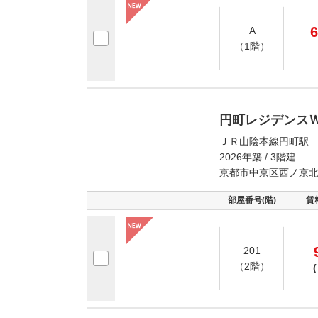
6
A
（1階）
円町レジデンス
ＪＲ山陰本線円町駅 
2026年築 / 3階建
京都市中京区西ノ京
部屋番号(階)
賃
201
（2階）
(