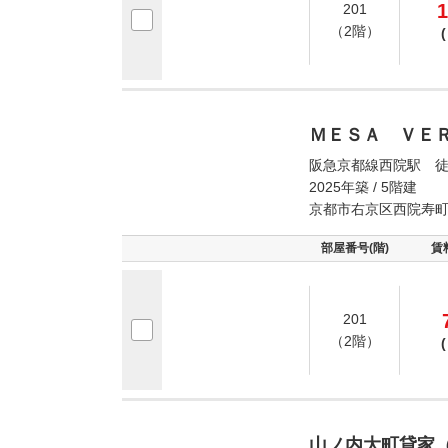
1
201
（2階）
(
ＭＥＳＡ ＶＥ
阪急京都線西院駅 徒
2025年築 / 5階建
京都市右京区西院寿
部屋番号(階)
賃
201
（2階）
(
山ノ内大町貸家