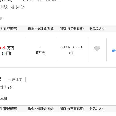
川駅 徒歩8分
大町
料 (管理費等)
敷金・保証金/礼金
間取り(専有面積)
お気に入り
5.4
-
2ＤＫ（33.0
万
円
詳
5万円
㎡）
(
0
円)
家
一戸建て
徒歩9分
塚本町
料 (管理費等)
敷金・保証金/礼金
間取り(専有面積)
お気に入り