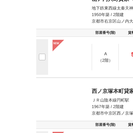
地下鉄東西線太秦天神
1950年築 / 2階建
京都市右京区山ノ内
部屋番号(階)
賃
A
（2階）
西ノ京塚本町貸
ＪＲ山陰本線円町駅 
1967年築 / 2階建
京都市中京区西ノ京
部屋番号(階)
賃