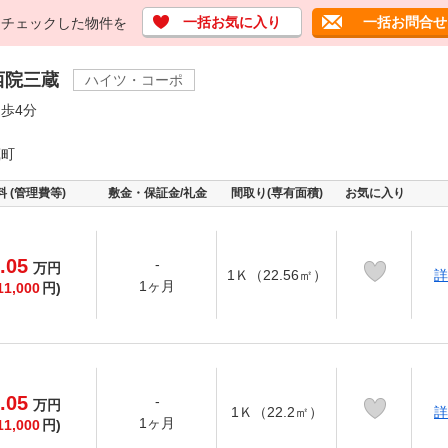
一括お気に入り
一括お問合せ
チェックした物件を
西院三蔵
ハイツ・コーポ
歩4分
蔵町
料 (管理費等)
敷金・保証金/礼金
間取り(専有面積)
お気に入り
.05
-
万
円
1Ｋ（22.56㎡）
詳
1ヶ月
11,000
円)
.05
-
万
円
1Ｋ（22.2㎡）
詳
1ヶ月
11,000
円)