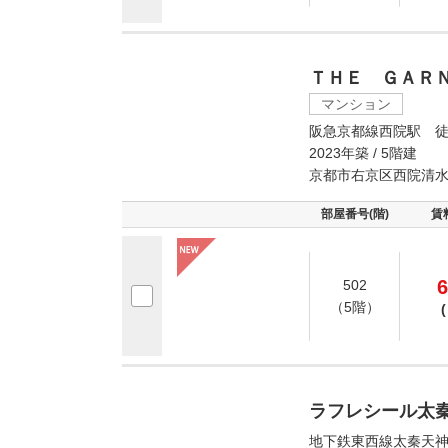
ＴＨＥ ＧＡＲ
マンション
阪急京都線西院駅 徒
2023年築 / 5階建
京都市右京区西院清
部屋番号(階)
賃
6
502
（5階）
(
ラフレシール太
地下鉄東西線太秦天神