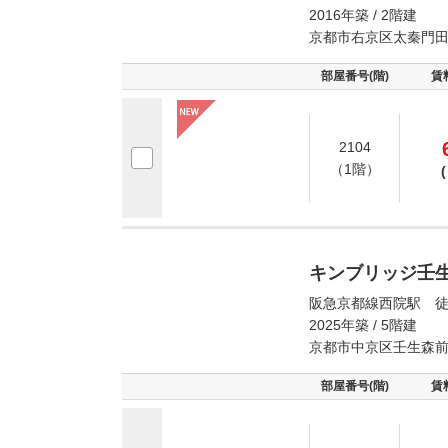
2016年築 / 2階建
京都市右京区太秦門
部屋番号(階)
賃
2104
（1階）
(
キンブリッジ壬
阪急京都線西院駅 徒
2025年築 / 5階建
京都市中京区壬生森
部屋番号(階)
賃