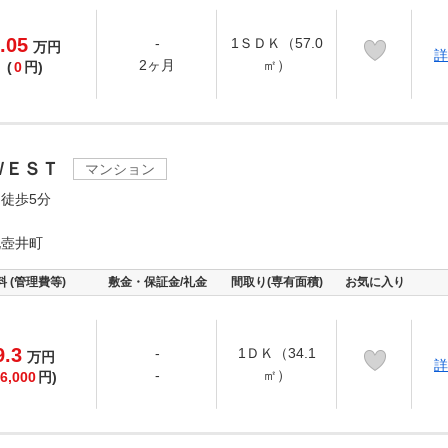
.05
-
1ＳＤＫ（57.0
万
円
詳
2ヶ月
㎡）
(
0
円)
ＷＥＳＴ
マンション
徒歩5分
北壺井町
料 (管理費等)
敷金・保証金/礼金
間取り(専有面積)
お気に入り
9.3
-
1ＤＫ（34.1
万
円
詳
-
㎡）
6,000
円)