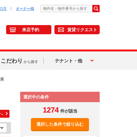
の方
オーナー様
来店予約
賃貸リクエスト
こだわり
テナント・他
から探す
果
選択中の条件
1274
件が該当
へ
選択した条件で絞り込む