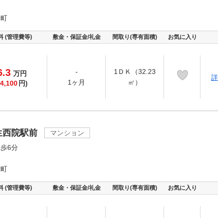
田町
料 (管理費等)
敷金・保証金/礼金
間取り(専有面積)
お気に入り
6.3
-
1ＤＫ（32.23
万
円
詳
1ヶ月
㎡）
4,100
円)
生西院駅前
マンション
歩6分
前町
料 (管理費等)
敷金・保証金/礼金
間取り(専有面積)
お気に入り