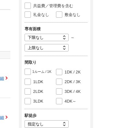
共益費／管理費を含む
礼金なし
敷金なし
専有面積
～
間取り
1ルーム / 1K
1DK / 2K
細
1LDK
2DK / 3K
2LDK
3DK / 4K
3LDK
4DK～
駅徒歩
細