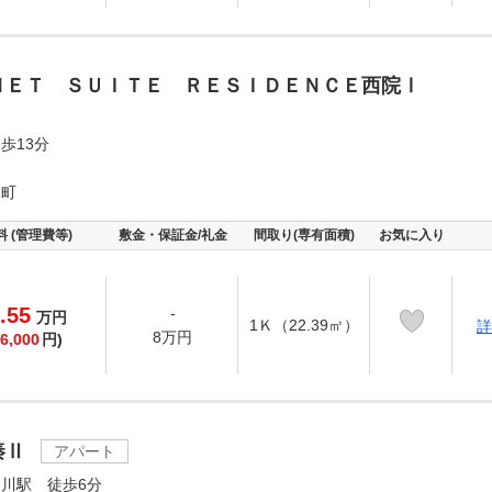
ＮＥＴ ＳＵＩＴＥ ＲＥＳＩＤＥＮＣＥ西院Ⅰ
歩13分
水町
料 (管理費等)
敷金・保証金/礼金
間取り(専有面積)
お気に入り
.55
-
万
円
1Ｋ（22.39㎡）
詳
8万円
6,000
円)
秦Ⅱ
アパート
川駅 徒歩6分