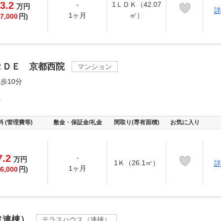
3.2
-
1ＬＤＫ（42.07
万
円
詳
1ヶ月
㎡）
7,000
円)
ＲＤＥ 京都西院
マンション
歩10分
町
料 (管理費等)
敷金・保証金/礼金
間取り(専有面積)
お気に入り
7.2
-
万
円
1Ｋ（26.1㎡）
詳
1ヶ月
6,000
円)
（連棟）
テラスハウス（連棟）