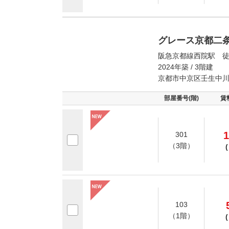
グレース京都二
阪急京都線西院駅 徒
2024年築 / 3階建
京都市中京区壬生中
部屋番号(階)
賃
1
301
（3階）
(
103
（1階）
(