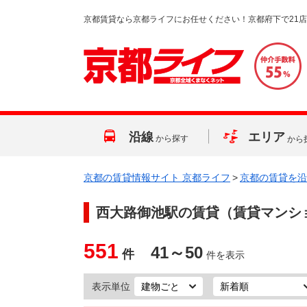
京都賃貸なら京都ライフにお任せください！京都府下で21
沿線
エリア
から探す
から
京都の賃貸情報サイト 京都ライフ
>
京都の賃貸を沿
西大路御池駅
の賃貸（賃貸マンシ
551
41～50
件
件を表示
表示単位