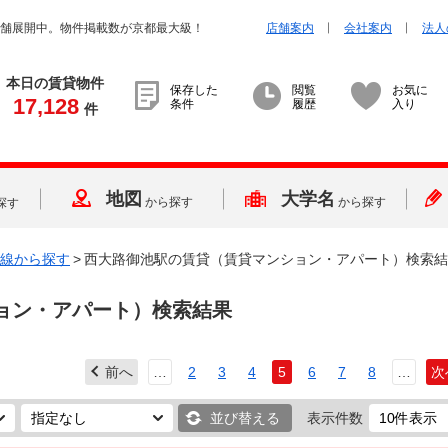
店舗展開中。物件掲載数が京都最大級！
店舗案内
会社案内
法人
本日の賃貸物件
保存した
閲覧
お気に
17,128
条件
履歴
入り
件
地図
大学名
から探す
から探す
探す
線から探す
>
西大路御池駅の賃貸（賃貸マンション・アパート）検索結
ョン・アパート）検索結果
前へ
…
2
3
4
5
6
7
8
…
次
並び替える
表示件数