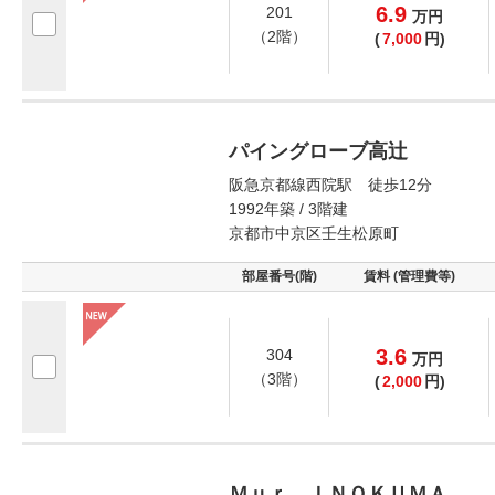
6.9
201
万
円
（2階）
(
7,000
円)
パイングローブ高辻
阪急京都線西院駅 徒歩12分
1992年築 / 3階建
京都市中京区壬生松原町
部屋番号(階)
賃料 (管理費等)
3.6
304
万
円
（3階）
(
2,000
円)
Ｍｕｒ ＩＮＯＫＵＭＡ