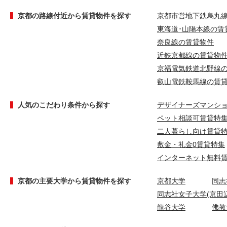
京都の路線付近から賃貸物件を探す
京都市営地下鉄烏丸
東海道･山陽本線の賃
奈良線の賃貸物件
近鉄京都線の賃貸物
京福電気鉄道北野線
叡山電鉄鞍馬線の賃
人気のこだわり条件から探す
デザイナーズマンシ
ペット相談可賃貸特
二人暮らし向け賃貸
敷金・礼金0賃貸特集
インターネット無料
京都の主要大学から賃貸物件を探す
京都大学
同志
同志社女子大学(京田辺
龍谷大学
佛教