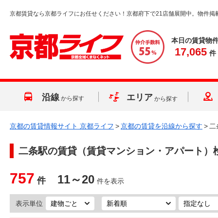
京都賃貸なら京都ライフにお任せください！京都府下で21店舗展開中。物件掲
本日の賃貸物
17,065
件
沿線
エリア
から探す
から探す
京都の賃貸情報サイト 京都ライフ
>
京都の賃貸を沿線から探す
>
二
二条駅
の賃貸（賃貸マンション・アパート）
757
11～20
件
件を表示
表示単位