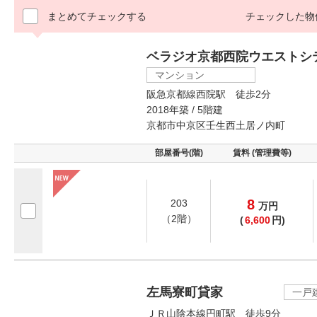
まとめてチェックする
チェックした物
ベラジオ京都西院ウエストシ
マンション
阪急京都線西院駅 徒歩2分
2018年築 / 5階建
京都市中京区壬生西土居ノ内町
部屋番号(階)
賃料 (管理費等)
8
203
万
円
（2階）
(
6,600
円)
左馬寮町貸家
一戸
ＪＲ山陰本線円町駅 徒歩9分