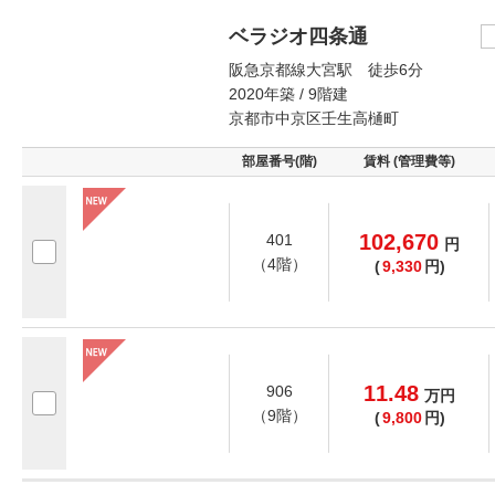
ベラジオ四条通
阪急京都線大宮駅 徒歩6分
2020年築 / 9階建
京都市中京区壬生高樋町
部屋番号(階)
賃料 (管理費等)
102,670
401
円
（4階）
(
9,330
円)
11.48
906
万
円
（9階）
(
9,800
円)