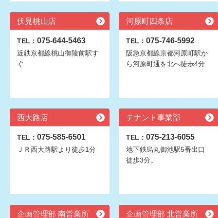
伏見桃山店
河原町四条店
075-644-5463
075-746-5992
TEL：
TEL：
近鉄京都線桃山御陵前駅す
阪急京都線京都河原町駅か
ぐ
ら河原町通を北へ徒歩4分
西大路店
テナント事業部
075-585-6501
075-213-6055
TEL：
TEL：
ＪＲ西大路駅より徒歩1分
地下鉄烏丸御池駅5番出口
徒歩3分。
企画管理部 南営業所
企画管理部 北営業所