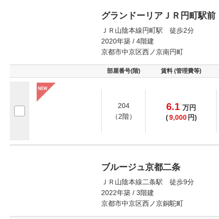
グランドーリアＪＲ円町駅前
ＪＲ山陰本線円町駅 徒歩2分
2020年築 / 4階建
京都市中京区西ノ京南円町
部屋番号(階)
賃料 (管理費等)
6.1
204
万
円
（2階）
(
9,000
円)
ブルージュ京都二条
ＪＲ山陰本線二条駅 徒歩9分
2022年築 / 3階建
京都市中京区西ノ京銅駝町