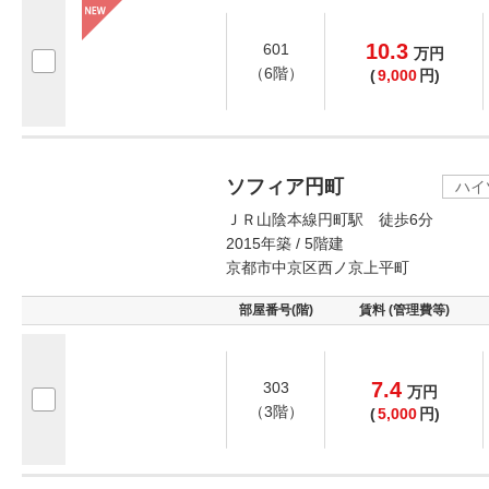
10.3
601
万
円
（6階）
(
9,000
円)
ソフィア円町
ハイ
ＪＲ山陰本線円町駅 徒歩6分
2015年築 / 5階建
京都市中京区西ノ京上平町
部屋番号(階)
賃料 (管理費等)
7.4
303
万
円
（3階）
(
5,000
円)