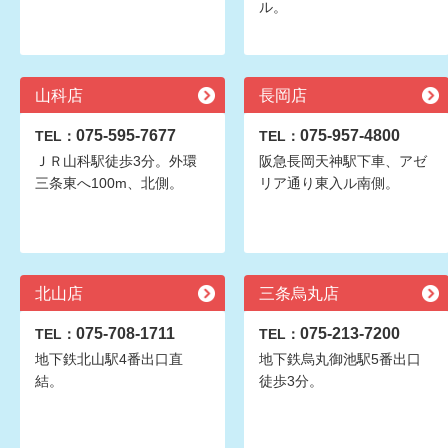
ル。
山科店
長岡店
075-595-7677
075-957-4800
TEL：
TEL：
ＪＲ山科駅徒歩3分。外環
阪急長岡天神駅下車、アゼ
三条東へ100m、北側。
リア通り東入ル南側。
北山店
三条烏丸店
075-708-1711
075-213-7200
TEL：
TEL：
地下鉄北山駅4番出口直
地下鉄烏丸御池駅5番出口
結。
徒歩3分。